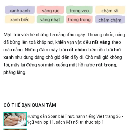
Mặt trời vừa hé những tia nắng đầu ngày. Thoáng chốc, nắng
đã bừng lên toả khắp nơi, khiến vạn vật đều
rất vàng
theo
màu nắng. Những đám mây trôi
rất chậm
trên nền trời
hơi
xanh
như dùng dằng chờ gió đến đẩy đi. Chờ mãi gió không
tới, mây lại đứng soi mình xuống mặt hồ nước
rất trong
,
phẳng lặng.
CÓ THỂ BẠN QUAN TÂM
Hướng dẫn Soạn bài Thực hành tiếng Việt trang 36 -
Ngữ văn lớp 11, sách Kết nối tri thức tập 1