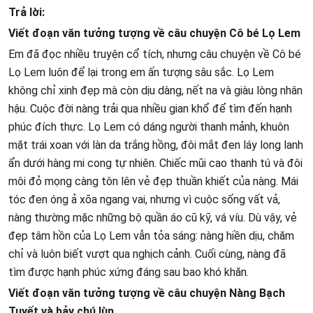
Trả lời:
Viết đoạn văn tưởng tượng về câu chuyện Cô bé Lọ Lem
Em đã đọc nhiều truyện cổ tích, nhưng câu chuyện về Cô bé
Lọ Lem luôn để lại trong em ấn tượng sâu sắc. Lọ Lem
không chỉ xinh đẹp mà còn dịu dàng, nết na và giàu lòng nhân
hậu. Cuộc đời nàng trải qua nhiều gian khổ để tìm đến hạnh
phúc đích thực. Lọ Lem có dáng người thanh mảnh, khuôn
mặt trái xoan với làn da trắng hồng, đôi mắt đen láy long lanh
ẩn dưới hàng mi cong tự nhiên. Chiếc mũi cao thanh tú và đôi
môi đỏ mọng càng tôn lên vẻ đẹp thuần khiết của nàng. Mái
tóc đen óng ả xõa ngang vai, nhưng vì cuộc sống vất vả,
nàng thường mặc những bộ quần áo cũ kỹ, vá víu. Dù vậy, vẻ
đẹp tâm hồn của Lọ Lem vẫn tỏa sáng: nàng hiền dịu, chăm
chỉ và luôn biết vượt qua nghịch cảnh. Cuối cùng, nàng đã
tìm được hạnh phúc xứng đáng sau bao khó khăn.
Viết đoạn văn tưởng tượng về câu chuyện Nàng Bạch
Tuyết và bảy chú lùn