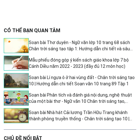
CÓ THỂ BẠN QUAN TÂM
Soạn bài Thơ duyên - Ngữ văn lớp 10 trang 68 sách
Chân trời sáng tạo tập 1: Hướng dẫn chi tiết và sâu
sắc
Mẫu phiếu đóng góp ý kiến sách giáo khoa lớp 7 bộ
Cánh Diều năm 2022 - 2023 (đầy đủ 12 môn học)
Soạn bài Lí ngựa ô ở hai vùng đất - Chân trời sáng tạo
10 | Hướng dẫn chi tiết Soạn văn 10 trang 89 Tập 1
Soạn bài Phân tích và đánh giá nội dung, nghệ thuật
của một bài thơ - Ngữ văn 10 Chân trời sáng tạo,
trang 78, Tập 1
Soạn bài Nhà hát Cải lương Trần Hữu Trang khánh
thành phòng truyền thống - Chân trời sáng tạo 10 |
Trang 86, Tập 1
CHỦ ĐỀ NỔI BẬT