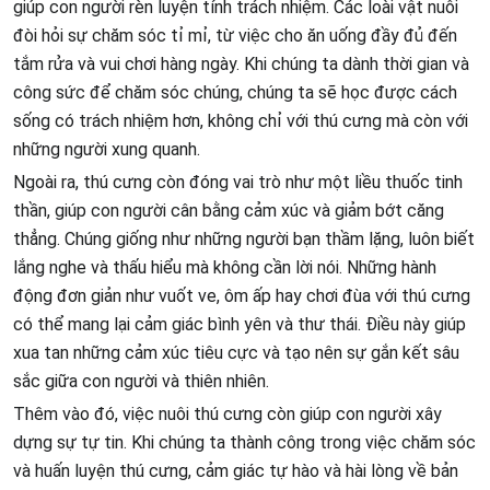
giúp con người rèn luyện tính trách nhiệm. Các loài vật nuôi
đòi hỏi sự chăm sóc tỉ mỉ, từ việc cho ăn uống đầy đủ đến
tắm rửa và vui chơi hàng ngày. Khi chúng ta dành thời gian và
công sức để chăm sóc chúng, chúng ta sẽ học được cách
sống có trách nhiệm hơn, không chỉ với thú cưng mà còn với
những người xung quanh.
Ngoài ra, thú cưng còn đóng vai trò như một liều thuốc tinh
thần, giúp con người cân bằng cảm xúc và giảm bớt căng
thẳng. Chúng giống như những người bạn thầm lặng, luôn biết
lắng nghe và thấu hiểu mà không cần lời nói. Những hành
động đơn giản như vuốt ve, ôm ấp hay chơi đùa với thú cưng
có thể mang lại cảm giác bình yên và thư thái. Điều này giúp
xua tan những cảm xúc tiêu cực và tạo nên sự gắn kết sâu
sắc giữa con người và thiên nhiên.
Thêm vào đó, việc nuôi thú cưng còn giúp con người xây
dựng sự tự tin. Khi chúng ta thành công trong việc chăm sóc
và huấn luyện thú cưng, cảm giác tự hào và hài lòng về bản