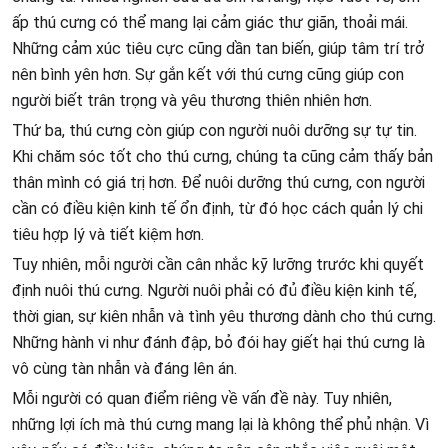
ấp thú cưng có thể mang lại cảm giác thư giãn, thoải mái.
Những cảm xúc tiêu cực cũng dần tan biến, giúp tâm trí trở
nên bình yên hơn. Sự gắn kết với thú cưng cũng giúp con
người biết trân trọng và yêu thương thiên nhiên hơn.
Thứ ba, thú cưng còn giúp con người nuôi dưỡng sự tự tin.
Khi chăm sóc tốt cho thú cưng, chúng ta cũng cảm thấy bản
thân mình có giá trị hơn. Để nuôi dưỡng thú cưng, con người
cần có điều kiện kinh tế ổn định, từ đó học cách quản lý chi
tiêu hợp lý và tiết kiệm hơn.
Tuy nhiên, mỗi người cần cân nhắc kỹ lưỡng trước khi quyết
định nuôi thú cưng. Người nuôi phải có đủ điều kiện kinh tế,
thời gian, sự kiên nhẫn và tình yêu thương dành cho thú cưng.
Những hành vi như đánh đập, bỏ đói hay giết hại thú cưng là
vô cùng tàn nhẫn và đáng lên án.
Mỗi người có quan điểm riêng về vấn đề này. Tuy nhiên,
những lợi ích mà thú cưng mang lại là không thể phủ nhận. Vì