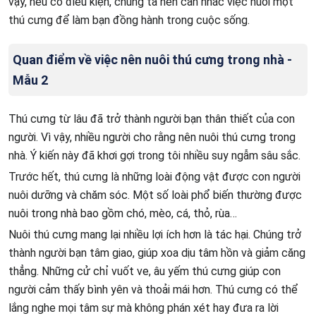
vậy, nếu có điều kiện, chúng ta nên cân nhắc việc nuôi một
thú cưng để làm bạn đồng hành trong cuộc sống.
Quan điểm về việc nên nuôi thú cưng trong nhà -
Mẫu 2
Thú cưng từ lâu đã trở thành người bạn thân thiết của con
người. Vì vậy, nhiều người cho rằng nên nuôi thú cưng trong
nhà. Ý kiến này đã khơi gợi trong tôi nhiều suy ngẫm sâu sắc.
Trước hết, thú cưng là những loài động vật được con người
nuôi dưỡng và chăm sóc. Một số loài phổ biến thường được
nuôi trong nhà bao gồm chó, mèo, cá, thỏ, rùa…
Nuôi thú cưng mang lại nhiều lợi ích hơn là tác hại. Chúng trở
thành người bạn tâm giao, giúp xoa dịu tâm hồn và giảm căng
thẳng. Những cử chỉ vuốt ve, âu yếm thú cưng giúp con
người cảm thấy bình yên và thoải mái hơn. Thú cưng có thể
lắng nghe mọi tâm sự mà không phán xét hay đưa ra lời