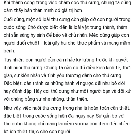
Khi thành công trong việc chăm sóc thú cưng, chúng ta cũng
cảm thấy bản thân mình có giá trị hơn.
Cuối cùng, một số loài thú cưng còn giúp đỡ con người trong
cuộc sống. Chó được biết đến là loài vật trung thành, thậm
chí sẵn sàng hy sinh để bảo vệ chủ nhân. Mèo cũng giúp con
người đuổi chuột - loài gây hại cho thực phẩm và mang mầm
bệnh.
Tuy nhiên, con người cần cân nhắc kỹ lưỡng trước khi quyết
định nuôi thú cưng. Chúng ta cần có đủ điều kiện kinh tế, thời
gian, sự kiên nhẫn và tình yêu thương dành cho thú cưng.
Đặc biệt, cần tránh xa những hành vi ngược đãi như bỏ đói
hay đánh đập. Hãy coi thú cưng như một người bạn và đối xử
với chúng bằng sự nhẹ nhàng, thân thiện.
Như vậy, việc nuôi thú cưng trong nhà là hoàn toàn cần thiết,
đặc biệt trong cuộc sống hiện đại ngày nay. Sự gắn bó với
thú cưng không chỉ mang lại niềm vui mà còn đem đến nhiều
lợi ích thiết thực cho con người.