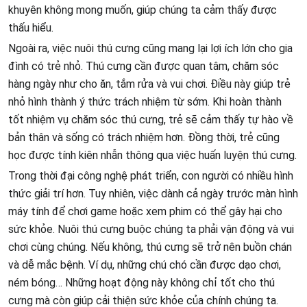
khuyên không mong muốn, giúp chúng ta cảm thấy được
thấu hiểu.
Ngoài ra, việc nuôi thú cưng cũng mang lại lợi ích lớn cho gia
đình có trẻ nhỏ. Thú cưng cần được quan tâm, chăm sóc
hàng ngày như cho ăn, tắm rửa và vui chơi. Điều này giúp trẻ
nhỏ hình thành ý thức trách nhiệm từ sớm. Khi hoàn thành
tốt nhiệm vụ chăm sóc thú cưng, trẻ sẽ cảm thấy tự hào về
bản thân và sống có trách nhiệm hơn. Đồng thời, trẻ cũng
học được tính kiên nhẫn thông qua việc huấn luyện thú cưng.
Trong thời đại công nghệ phát triển, con người có nhiều hình
thức giải trí hơn. Tuy nhiên, việc dành cả ngày trước màn hình
máy tính để chơi game hoặc xem phim có thể gây hại cho
sức khỏe. Nuôi thú cưng buộc chúng ta phải vận động và vui
chơi cùng chúng. Nếu không, thú cưng sẽ trở nên buồn chán
và dễ mắc bệnh. Ví dụ, những chú chó cần được dạo chơi,
ném bóng… Những hoạt động này không chỉ tốt cho thú
cưng mà còn giúp cải thiện sức khỏe của chính chúng ta.