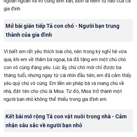
ngoan ngoãn và vô cùng xinh xắn, luôn là niềm tự hào của cả
gia đình.
Mở bài gián tiếp Tả con chó - Người bạn trung
thành của gia đình
Vì biết em rất yêu thích loài chó, nên trong kỳ nghỉ hè vừa
qua, khi em về thăm bà ngoại, bà đã tặng em một chú chó
con vô cùng đáng yêu. Lúc ấy, chú chó mới chỉ được ba
tháng tuổi, nhưng ngay từ cái nhìn đầu tiên, em đã cảm thấy
yêu quý chú vô cùng. Em liền xin phép bà và mang chú về
nhà, đặt tên cho chú là Misa. Từ đó, Misa trở thành một
người bạn nhỏ không thể thiếu trong gia đình em.
Kết bài mở rộng Tả con vật nuôi trong nhà - Cảm
nhận sâu sắc về người bạn nhỏ