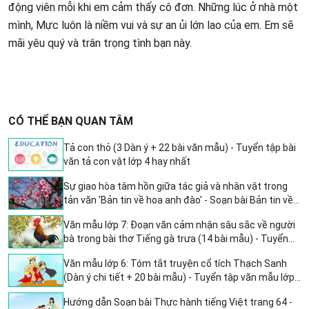
động viên mỗi khi em cảm thấy cô đơn. Những lúc ở nhà một
mình, Mực luôn là niềm vui và sự an ủi lớn lao của em. Em sẽ
mãi yêu quý và trân trọng tình bạn này.
CÓ THỂ BẠN QUAN TÂM
Tả con thỏ (3 Dàn ý + 22 bài văn mẫu) - Tuyển tập bài
văn tả con vật lớp 4 hay nhất
Sự giao hòa tâm hồn giữa tác giả và nhân vật trong
tản văn 'Bản tin về hoa anh đào' - Soạn bài Bản tin về
hoa anh đào KNTT
Văn mẫu lớp 7: Đoạn văn cảm nhận sâu sắc về người
bà trong bài thơ Tiếng gà trưa (14 bài mẫu) - Tuyển
tập văn mẫu lớp 6
Văn mẫu lớp 6: Tóm tắt truyện cổ tích Thạch Sanh
(Dàn ý chi tiết + 20 bài mẫu) - Tuyển tập văn mẫu lớp
6
Hướng dẫn Soạn bài Thực hành tiếng Việt trang 64 -