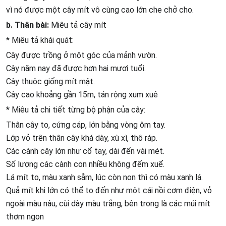
vì nó được một cây mít vô cùng cao lớn che chở cho.
b. Thân bài:
Miêu tả cây mít
* Miêu tả khái quát:
Cây được trồng ở một góc của mảnh vườn.
Cây năm nay đã được hơn hai mươi tuổi.
Cây thuộc giống mít mật.
Cây cao khoảng gần 15m, tán rộng xum xuê
* Miêu tả chi tiết từng bộ phận của cây:
Thân cây to, cứng cáp, lớn bằng vòng ôm tay.
Lớp vỏ trên thân cây khá dày, xù xì, thô ráp.
Các cành cây lớn như cổ tay, dài đến vài mét.
Số lượng các cành con nhiều không đếm xuể.
Lá mít to, màu xanh sẫm, lúc còn non thì có màu xanh lá.
Quả mít khi lớn có thể to đến như một cái nồi cơm điện, vỏ
ngoài màu nâu, cùi dày màu trắng, bên trong là các múi mít
thơm ngon