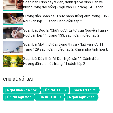
Soạn bài: Trình bày ý kiến, đánh giá và bình luận về
hiện tượng đời sống - Ngữ văn 11, trang 141, sách
Cánh diều tập 2
Hướng dẫn Soạn bài Thực hành tiếng Việt trang 136 -
Ngữ văn lớp 11, sách Cánh diều tập 2
Soạn bài: Đọc lại 'Chữ người tử tù' của Nguyễn Tuân -
Ngữ văn lớp 11, trang 133, sách Cánh diều tập 2
Soạn bài Một thời đại trong thi ca - Ngữ văn lớp 11
trang 129 sách Cánh diều tập 2: Khám phá tinh hoa thi
ca Việt Nam
Soạn bài Đây thôn Vĩ Dạ - Ngữ văn 11 Cánh diều:
Hướng dẫn chi tiết trang 41 sách tập 2
CHỦ ĐỀ NỔI BẬT
Nghị luận văn học
Ôn thi IELTS
Sách tri thức
Ôn thi ngữ văn
Ôn thi TOEIC
Ngôn ngữ khác