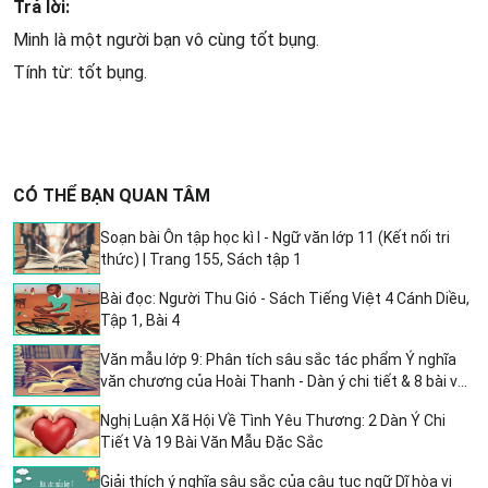
Trả lời:
Minh là một người bạn vô cùng tốt bụng.
Tính từ: tốt bụng.
CÓ THỂ BẠN QUAN TÂM
Soạn bài Ôn tập học kì I - Ngữ văn lớp 11 (Kết nối tri
thức) | Trang 155, Sách tập 1
Bài đọc: Người Thu Gió - Sách Tiếng Việt 4 Cánh Diều,
Tập 1, Bài 4
Văn mẫu lớp 9: Phân tích sâu sắc tác phẩm Ý nghĩa
văn chương của Hoài Thanh - Dàn ý chi tiết & 8 bài văn
mẫu chọn lọc
Nghị Luận Xã Hội Về Tình Yêu Thương: 2 Dàn Ý Chi
Tiết Và 19 Bài Văn Mẫu Đặc Sắc
Giải thích ý nghĩa sâu sắc của câu tục ngữ Dĩ hòa vi