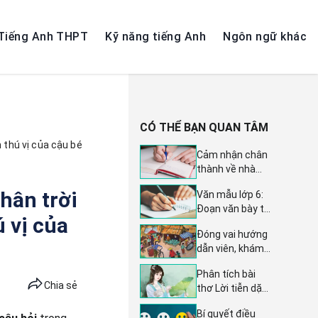
Tiếng Anh THPT
Kỹ năng tiếng Anh
Ngôn ngữ khác
CÓ THỂ BẠN QUAN TÂM
h thú vị của cậu bé
Cảm nhận chân
thành về nhà
văn Nguyên
Chân trời
Văn mẫu lớp 6:
Hồng qua 11 bài
Đoạn văn bày tỏ
văn mẫu đặc
 vị của
cảm xúc về câu
sắc dành cho
Đóng vai hướng
chuyện cổ tích
học sinh lớp 6
dẫn viên, khám
em yêu thích
phá và giới thiệu
(14 bài mẫu) -
Phân tích bài
những nét đẹp
Tuyển tập văn
Chia sẻ
thơ Lời tiễn dặn
độc đáo của
mẫu lớp 6 đặc
- Dàn ý chi tiết
chợ quê - Văn
sắc
Bí quyết điều
và 4 bài văn mẫu