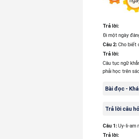
Trả lời:
Đi một ngày đàn
Câu 2:
Cho biết 
Trả lời:
Câu tục ngữ khẳn
phải học trên sá
Bài đọc - Khá
Trả lời câu hỏ
Câu 1:
Uy-li-am 
Trả lời: