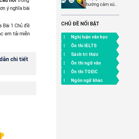
câu hỏi
trong
mẫu lớp 4 Chân
hướng cảm xúc
xuất sắc dành
trời sáng tạo
ơn ý nghĩa bài
tích cực - Giải
cho học sinh lớp
pháp HĐTN 8
11
Chân trời sáng
CHỦ ĐỀ NỔI BẬT
a Bài 1 Chủ đề
tạo bản 1 chủ
ác em tải miễn
đề 1
Nghị luận văn học
Ôn thi IELTS
Sách tri thức
dẫn chi tiết
Ôn thi ngữ văn
Ôn thi TOEIC
Ngôn ngữ khác