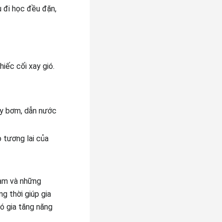
u đi học đều đặn,
iếc cối xay gió.
áy bơm, dẫn nước
 tương lai của
-am và những
g thời giúp gia
đó gia tăng năng