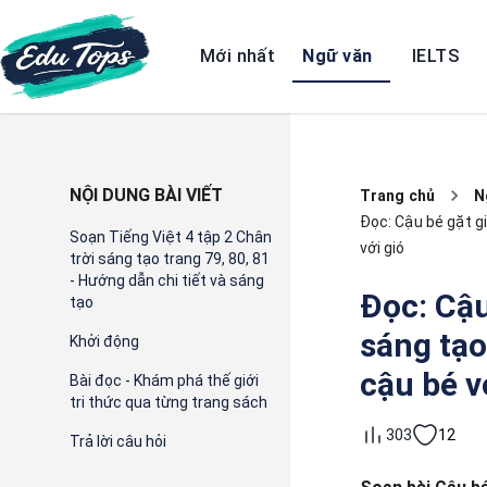
Mới nhất
Ngữ văn
IELTS
NỘI DUNG BÀI VIẾT
Trang chủ
N
Đọc: Cậu bé gặt gi
Soạn Tiếng Việt 4 tập 2 Chân
với gió
trời sáng tạo trang 79, 80, 81
- Hướng dẫn chi tiết và sáng
Đọc: Cậu
tạo
sáng tạo
Khởi động
cậu bé v
Bài đọc - Khám phá thế giới
tri thức qua từng trang sách
12
303
Trả lời câu hỏi