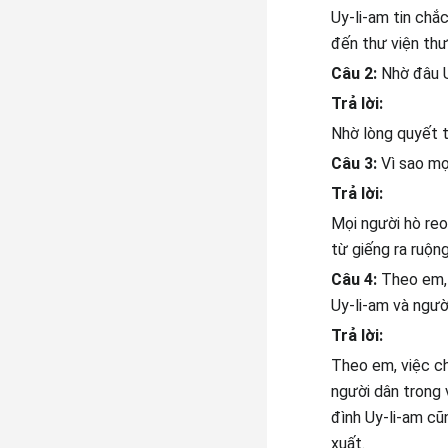
Uy-li-am tin chắc
đến thư viện th
Câu 2:
Nhờ đâu U
Trả lời:
Nhờ lòng quyết t
Câu 3:
Vì sao mọ
Trả lời:
Mọi người hò reo
từ giếng ra ruộng
Câu 4:
Theo em, 
Uy-li-am và ngườ
Trả lời:
Theo em, việc ch
người dân trong v
đình Uy-li-am cũ
xuất.