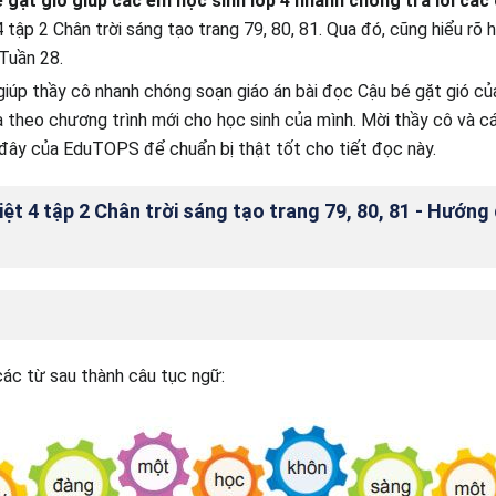
 gặt gió giúp các em học sinh lớp 4 nhanh chóng trả lời các 
tập 2 Chân trời sáng tạo trang 79, 80, 81. Qua đó, cũng hiểu rõ h
 Tuần 28.
giúp thầy cô nhanh chóng soạn giáo án bài đọc Cậu bé gặt gió củ
a theo chương trình mới cho học sinh của mình. Mời thầy cô và c
i đây của EduTOPS để chuẩn bị thật tốt cho tiết đọc này.
ệt 4 tập 2 Chân trời sáng tạo trang 79, 80, 81 - Hướng 
ác từ sau thành câu tục ngữ: