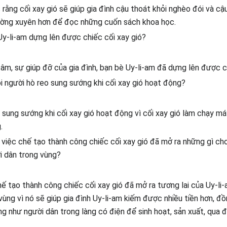
 rằng cối xay gió sẽ giúp gia đình cậu thoát khỏi nghèo đói và cậ
ường xuyên hơn để đọc những cuốn sách khoa học.
y-li-am dựng lên được chiếc cối xay gió?
âm, sự giúp đỡ của gia đình, bạn bè Uy-li-am đã dựng lên được ch
i người hò reo sung sướng khi cối xay gió hoạt động?
 sung sướng khi cối xay gió hoạt động vì cối xay gió làm chạy m
.
việc chế tạo thành công chiếc cối xay gió đã mở ra những gì cho
i dân trong vùng?
ế tạo thành công chiếc cối xay gió đã mở ra tương lai của Uy-li
ùng vì nó sẽ giúp gia đình Uy-li-am kiếm được nhiều tiền hơn, đồn
ng như người dân trong làng có điện để sinh hoạt, sản xuất, qua 