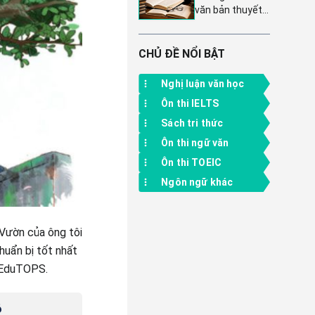
nối tri thức tập 2
văn bản thuyết
nối tri thức 10 |
minh về tác
Tập 1
phẩm văn học:
Kỹ năng và
CHỦ ĐỀ NỔI BẬT
phương pháp
chi tiết
Nghị luận văn học
Ôn thi IELTS
Sách tri thức
Ôn thi ngữ văn
Ôn thi TOEIC
Ngôn ngữ khác
 Vườn của ông tôi
huẩn bị tốt nhất
ừ EduTOPS.
6