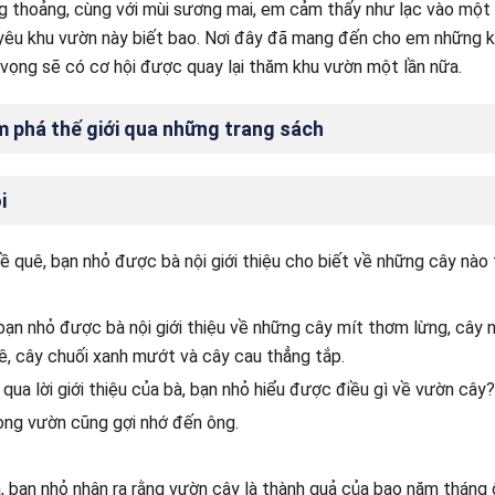
 thoảng, cùng với mùi sương mai, em cảm thấy như lạc vào một t
 yêu khu vườn này biết bao. Nơi đây đã mang đến cho em những k
vọng sẽ có cơ hội được quay lại thăm khu vườn một lần nữa.
m phá thế giới qua những trang sách
i
ề quê, bạn nhỏ được bà nội giới thiệu cho biết về những cây nào
bạn nhỏ được bà nội giới thiệu về những cây mít thơm lừng, cây 
, cây chuối xanh mướt và cây cau thẳng tắp.
qua lời giới thiệu của bà, bạn nhỏ hiểu được điều gì về vườn cây?
rong vườn cũng gợi nhớ đến ông.
à, bạn nhỏ nhận ra rằng vườn cây là thành quả của bao năm tháng