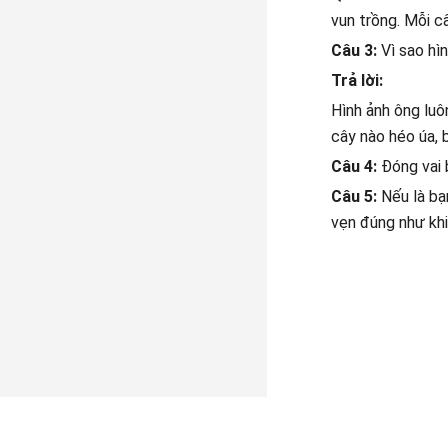
vun trồng. Mỗi câ
Câu 3:
Vì sao hì
Trả lời:
Hình ảnh ông luô
cây nào héo úa, 
Câu 4:
Đóng vai 
Câu 5:
Nếu là bạ
vẹn đúng như kh