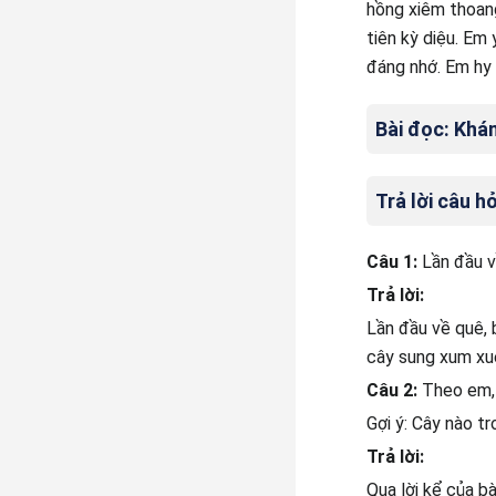
hồng xiêm thoang
tiên kỳ diệu. Em
đáng nhớ. Em hy 
Bài đọc: Khá
Trả lời câu hỏ
Câu 1:
Lần đầu v
Trả lời:
Lần đầu về quê, 
cây sung xum xuê
Câu 2:
Theo em, 
Gợi ý: Cây nào t
Trả lời:
Qua lời kể của b