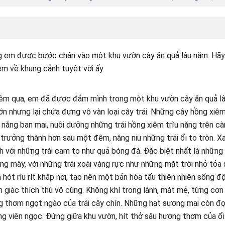
 em được bước chân vào một khu vườn cây ăn quả lâu năm. Hãy
em về khung cảnh tuyệt vời ấy.
êm qua, em đã được đắm mình trong một khu vườn cây ăn quả l
ớn nhưng lại chứa đựng vô vàn loại cây trái. Những cây hồng xiê
 nắng ban mai, nuôi dưỡng những trái hồng xiêm trĩu nặng trên cà
trưởng thành hơn sau một đêm, nâng niu những trái ổi to tròn. X
h với những trái cam to như quả bóng đá. Đặc biệt nhất là những 
g mây, với những trái xoài vàng rực như những mặt trời nhỏ tỏa
 hót ríu rít khắp nơi, tạo nên một bản hòa tấu thiên nhiên sống 
 giác thích thú vô cùng. Không khí trong lành, mát mẻ, từng cơn
thơm ngọt ngào của trái cây chín. Những hạt sương mai còn đọng
ng viên ngọc. Đứng giữa khu vườn, hít thở sâu hương thơm của ổi 