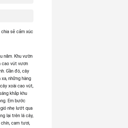
 chia sẻ cảm xúc
âu năm. Khu vườn
m cao vút vươn
nh. Gần đó, cây
a xa, những hàng
cây xoài cao vút,
 sáng khắp khu
động. Em bước
 gió nhẹ lướt qua
 lại trên lá cây,
chín, cam tươi,