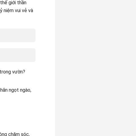
hế giới thần
ỷ niệm vui vẻ và
 trong vườn?
nhãn ngọt ngào,
 ông chăm sóc,