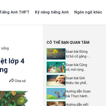
Tiếng Anh THPT
Kỹ năng tiếng Anh
Ngôn ngữ khác
CÓ THỂ BẠN QUAN TÂM
c sống
Soạn bài Đừng
từ bỏ cố gắng -
ệt lớp 4
Ngữ văn lớp 7
Soạn bài Củng
trang 15 sách
ống
cố, mở rộng
Chân trời sáng
trang 95 - Kết
tạo tập 2:
Soạn bài Giới
nối tri thức 10:
Hướng dẫn chi
Chia sẻ
thiệu tác phẩm
Hướng dẫn chi
tiết và sâu sắc
nghệ thuật (tiếp
tiết Ngữ văn lớp
Hướng dẫn Soạn
theo) - Ngữ văn
10, sách Kết nối
bài Thực hành
lớp 11, trang
tri thức tập 2
tiếng Việt trang
117, sách Kết
Hướng dẫn viết
86 - Sách Kết