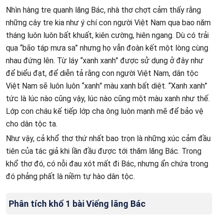
Nhìn hàng tre quanh lăng Bác, nhà thơ chợt cảm thấy rằng
những cây tre kia như ý chí con người Việt Nam qua bao năm
tháng luôn luôn bất khuất, kiên cường, hiên ngang. Dù có trải
qua “bão táp mưa sa” nhưng họ vẫn đoàn kết một lòng cùng
nhau đứng lên. Từ láy “xanh xanh” được sử dụng ở đây như
để biểu đạt, để diễn tả rằng con người Việt Nam, dân tộc
Việt Nam sẽ luôn luôn “xanh” màu xanh bất diệt. “Xanh xanh”
tức là lúc nào cũng vậy, lúc nào cũng một màu xanh như thế.
Lớp con cháu kế tiếp lớp cha ông luôn mạnh mẽ để bảo vệ
cho dân tộc ta.
Như vậy, cả khổ thơ thứ nhất bao trọn là những xúc cảm đầu
tiên của tác giả khi lần đầu được tới thăm lăng Bác. Trong
khổ thơ đó, có nỗi đau xót mất đi Bác, nhưng ẩn chứa trong
đó phảng phất là niềm tự hào dân tộc.
Phân tích khổ 1 bài Viếng lăng Bác