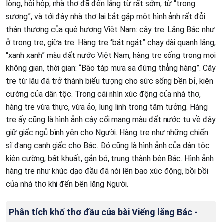
lòng, hồi hộp, nhà thơ đã đến lăng từ rất sớm, từ “trong
sương”, và tới đây nhà thơ lại bắt gặp một hình ảnh rất đỗi
thân thương của quê hương Việt Nam: cây tre. Lăng Bác như
ở trong tre, giữa tre. Hàng tre “bát ngát” chạy dài quanh lăng,
“xanh xanh” màu đất nước Việt Nam, hàng tre sống trong mọi
không gian, thời gian: “Bão táp mưa sa đứng thẳng hàng”. Cây
tre từ lâu đã trở thành biểu tượng cho sức sống bền bỉ, kiên
cường của dân tộc. Trong cái nhìn xúc động của nhà thơ,
hàng tre vừa thực, vừa ảo, lung linh trong tâm tưởng. Hàng
tre ấy cũng là hình ảnh cây cối mang màu đất nước tụ về đây
giữ giấc ngủ bình yên cho Người. Hàng tre như những chiến
sĩ đang canh giấc cho Bác. Đó cũng là hình ảnh của dân tộc
kiên cường, bất khuất, gắn bó, trung thành bên Bác. Hình ảnh
hàng tre như khúc dạo đầu đã nói lên bao xúc động, bồi bồi
của nhà thơ khi đến bên lăng Người.
Phân tích khổ thơ đầu của bài Viếng lăng Bác -