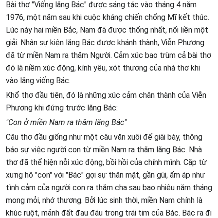
Bài thơ "Viếng lăng Bác" được sáng tác vào tháng 4 năm
1976, một năm sau khi cuộc kháng chiến chống Mĩ kết thúc.
Lúc này hai miền Bắc, Nam đã được thống nhất, nối liền một
giải. Nhân sự kiện lăng Bác được khánh thành, Viễn Phương
đã từ miền Nam ra thăm Người. Cảm xúc bao trùm cả bài thơ
đó là niềm xúc động, kính yêu, xót thương của nhà thơ khi
vào lăng viếng Bác.
Khổ thơ đầu tiên, đó là những xúc cảm chân thành của Viễn
Phương khi đứng trước lăng Bác:
"Con ở miền Nam ra thăm lăng Bác"
Câu thơ đầu giống như một câu văn xuôi để giãi bày, thông
báo sự việc người con từ miền Nam ra thăm lăng Bác. Nhà
thơ đã thể hiện nỗi xúc động, bồi hồi của chính mình. Cặp từ
xưng hô "con" với "Bác" gợi sự thân mật, gần gũi, ấm áp như
tình cảm của người con ra thăm cha sau bao nhiêu năm tháng
mong mỏi, nhớ thương. Bởi lúc sinh thời, miền Nam chính là
khúc ruột, mảnh đất đau đáu trong trái tim của Bác. Bác ra đi