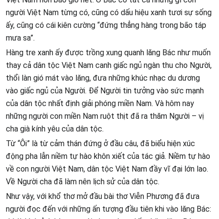
người Việt Nam từng có, cũng có dấu hiệu xanh tươi sự sống
ấy, cũng có cái kiên cường “đứng thẳng hàng trong bão táp
mưa sa”.
Hàng tre xanh ấy được trồng xung quanh lăng Bác như muốn
thay cả dân tộc Việt Nam canh giấc ngủ ngàn thu cho Người,
thổi làn gió mát vào lăng, đưa những khúc nhạc du dương
vào giấc ngủ của Người. Để Người tin tưởng vào sức mạnh
của dân tộc nhất định giải phóng miền Nam. Và hôm nay
những người con miền Nam ruột thịt đã ra thăm Người – vị
cha già kính yêu của dân tộc.
Từ “Ôi” là từ cảm thán đứng ở đầu câu, đã biểu hiện xúc
động pha lẫn niềm tự hào khôn xiết của tác giả. Niềm tự hào
về con người Việt Nam, dân tộc Việt Nam đầy vĩ đại lớn lao.
Về Người cha đã làm nên lịch sử của dân tộc.
Như vậy, với khổ thơ mở đầu bài thơ Viễn Phương đã đưa
người đọc đến với những ấn tượng đầu tiên khi vào lăng Bác: