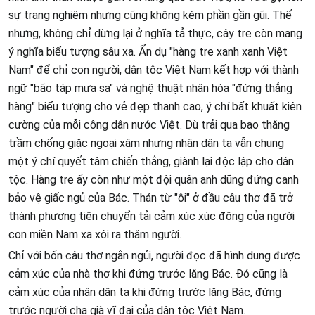
sự trang nghiêm nhưng cũng không kém phần gần gũi. Thế
nhưng, không chỉ dừng lại ở nghĩa tả thực, cây tre còn mang
ý nghĩa biểu tượng sâu xa. Ẩn dụ "hàng tre xanh xanh Việt
Nam" để chỉ con người, dân tộc Việt Nam kết hợp với thành
ngữ "bão táp mưa sa" và nghệ thuật nhân hóa "đứng thẳng
hàng" biểu tượng cho vẻ đẹp thanh cao, ý chí bất khuất kiên
cường của mỗi công dân nước Việt. Dù trải qua bao thăng
trầm chống giặc ngoại xâm nhưng nhân dân ta vẫn chung
một ý chí quyết tâm chiến thắng, giành lại độc lập cho dân
tộc. Hàng tre ấy còn như một đội quân anh dũng đứng canh
bảo vệ giấc ngủ của Bác. Thán từ "ôi" ở đầu câu thơ đã trở
thành phương tiện chuyển tải cảm xúc xúc động của người
con miền Nam xa xôi ra thăm người.
Chỉ với bốn câu thơ ngắn ngủi, người đọc đã hình dung được
cảm xúc của nhà thơ khi đứng trước lăng Bác. Đó cũng là
cảm xúc của nhân dân ta khi đứng trước lăng Bác, đứng
trước người cha già vĩ đại của dân tộc Việt Nam.