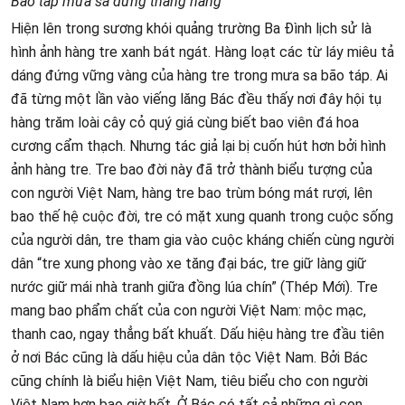
Bão táp mưa sa đứng thẳng hàng
Hiện lên trong sương khói quảng trường Ba Đình lịch sử là
hình ảnh hàng tre xanh bát ngát. Hàng loạt các từ láy miêu tả
dáng đứng vững vàng của hàng tre trong mưa sa bão táp. Ai
đã từng một lần vào viếng lăng Bác đều thấy nơi đây hội tụ
hàng trăm loài cây cỏ quý giá cùng biết bao viên đá hoa
cương cẩm thạch. Nhưng tác giả lại bị cuốn hút hơn bởi hình
ảnh hàng tre. Tre bao đời này đã trở thành biểu tượng của
con người Việt Nam, hàng tre bao trùm bóng mát rượi, lên
bao thế hệ cuộc đời, tre có mặt xung quanh trong cuộc sống
của người dân, tre tham gia vào cuộc kháng chiến cùng người
dân “tre xung phong vào xe tăng đại bác, tre giữ làng giữ
nước giữ mái nhà tranh giữa đồng lúa chín” (Thép Mới). Tre
mang bao phẩm chất của con người Việt Nam: mộc mạc,
thanh cao, ngay thẳng bất khuất. Dấu hiệu hàng tre đầu tiên
ở nơi Bác cũng là dấu hiệu của dân tộc Việt Nam. Bởi Bác
cũng chính là biểu hiện Việt Nam, tiêu biểu cho con người
Việt Nam hơn bao giờ hết. Ở Bác có tất cả những gì con