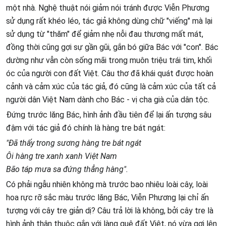
một nhà. Nghệ thuật nói giảm nói tránh được Viễn Phương
sử dụng rất khéo léo, tác giả không dùng chữ "viếng" mà lại
sử dụng từ "thăm" để giảm nhẹ nỗi đau thương mất mát,
đồng thời cũng gợi sự gần gũi, gắn bó giữa Bác với "con". Bác
dường như vẫn còn sống mãi trong muôn triệu trái tim, khối
óc của người con đất Việt. Câu thơ đã khái quát được hoàn
cảnh và cảm xúc của tác giả, đó cũng là cảm xúc của tất cả
người dân Việt Nam dành cho Bác - vị cha già của dân tộc.
Đứng trước lăng Bác, hình ảnh đầu tiên để lại ấn tượng sâu
đậm với tác giả đó chính là hàng tre bát ngát:
"Đã thấy trong sương hàng tre bát ngát
Ôi hàng tre xanh xanh Việt Nam
Bão táp mưa sa đứng thẳng hàng".
Có phải ngẫu nhiên không mà trước bao nhiêu loài cây, loài
hoa rực rỡ sắc màu trước lăng Bác, Viễn Phương lại chỉ ấn
tượng với cây tre giản dị? Câu trả lời là không, bởi cây tre là
hình ảnh thân thuộc gắn với làng quê đất Việt, nó vừa gợi lên