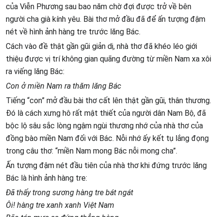
của Viễn Phương sau bao năm chờ đợi được trở về bên
người cha già kính yêu. Bài thơ mở đầu đã để ấn tượng đậm
nét về hình ảnh hàng tre trước lăng Bác.
Cách vào đề thật gần gũi giản dị, nhà thơ đã khéo léo giới
thiệu được vị trí không gian quãng đường từ miền Nam xa xôi
ra viếng lăng Bác:
Con ở miền Nam ra thăm lăng Bác
Tiếng “con” mở đầu bài thơ cất lên thật gần gũi, thân thương.
Đó là cách xưng hô rất mật thiết của người dân Nam Bộ, đã
bộc lộ sâu sắc lòng ngậm ngùi thương nhớ của nhà thơ của
đồng bào miền Nam đối với Bác. Nỗi nhớ ấy kết tụ lắng đọng
trong câu thơ: “miền Nam mong Bác nỗi mong cha”.
Ấn tượng đậm nét đầu tiên của nhà thơ khi đứng trước lăng
Bác là hình ảnh hàng tre:
Đã thấy trong sương hàng tre bát ngát
Ôi! hàng tre xanh xanh Việt Nam