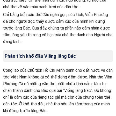
Câu đặc biệt "Ôi" thể hiện cảm xúc ngỡ ngàng, tự hào của
nhà thơ về sắc màu xanh tươi của dân tộc.
Chỉ bằng bốn câu thơ đầu ngắn gọn, súc tích, Viễn Phương
đã cho người đọc thấy được cảm xúc của mình khi đứng
trước lăng Bác. Qua đây, chúng ta phần nào cảm nhận được
tấm lòng yêu thương vô hạn của nhà thơ dành cho Người cha
đáng kính.
Phân tích khổ đầu Viếng lăng Bác
Công lao của Chủ tịch Hồ Chí Minh dành cho đất nước và dân
tộc Việt Nam không gì có thể đong đếm được. Nhà thơ Viễn
Phương đã có những vần thơ chất chứa tình cảm, tâm tư
chân thành dành cho Bác qua bài "Viếng lăng Bác". Đó không
chỉ là cảm xúc của riêng tác giả mà còn của chung toàn thể
dân tộc. Ở khổ thơ đầu, nhà thơ nêu lên tâm trạng của mình
khi đứng trước lăng Bác.