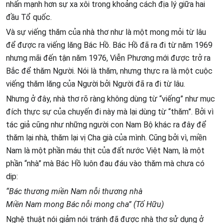
nhấn mạnh hơn sự xa xôi trong khoảng cách địa lý giữa hai
đầu Tổ quốc.
Và sự viếng thăm của nhà thơ như là một mong mỏi từ lâu
để được ra viếng lăng Bác Hồ. Bác Hồ đã ra đi từ năm 1969
nhưng mãi đến tận năm 1976, Viễn Phương mới được trở ra
Bắc để thăm Người. Nói là thăm, nhưng thực ra là một cuộc
viếng thăm lăng của Người bởi Người đã ra đi từ lâu.
Nhưng ở đây, nhà thơ rõ ràng không dùng từ “viếng” như mục
đích thực sự của chuyến đi này mà lại dùng từ “thăm”. Bởi vì
tác giả cũng như những người con Nam Bộ khác ra đây để
thăm lại nhà, thăm lại vị Cha già của mình. Cũng bởi vì, miền
Nam là một phần máu thịt của đất nước Việt Nam, là một
phần “nhà” mà Bác Hồ luôn đau đáu vào thăm mà chưa có
dịp:
“Bác thương miền Nam nỗi thương nhà
Miền Nam mong Bác nỗi mong cha” (Tố Hữu)
Nghệ thuật nói giảm nói tránh đã được nhà thơ sử dụng ở