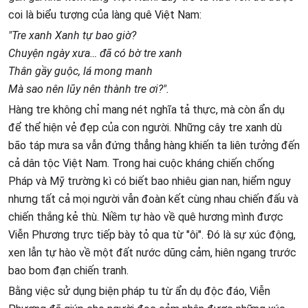
coi là biểu tượng của làng quê Việt Nam:
"Tre xanh Xanh tự bao giờ?
Chuyện ngày xưa… đã có bờ tre xanh
Thân gầy guộc, lá mong manh
Mà sao nên lũy nên thành tre ơi?".
Hàng tre không chỉ mang nét nghĩa tả thực, mà còn ẩn dụ
để thể hiện vẻ đẹp của con người. Những cây tre xanh dù
bão táp mưa sa vẫn đứng thẳng hàng khiến ta liên tưởng đến
cả dân tộc Việt Nam. Trong hai cuộc kháng chiến chống
Pháp và Mỹ trường kì có biết bao nhiêu gian nan, hiểm nguy
nhưng tất cả mọi người vẫn đoàn kết cùng nhau chiến đấu và
chiến thắng kẻ thù. Niềm tự hào về quê hương mình được
Viễn Phương trực tiếp bày tỏ qua từ "ôi". Đó là sự xúc động,
xen lẫn tự hào về một đất nước dũng cảm, hiên ngang trước
bao bom đạn chiến tranh.
Bằng việc sử dụng biện pháp tu từ ẩn dụ độc đáo, Viễn