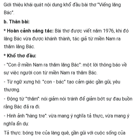
Giới thiệu khái quát nội dung khổ đầu bài thơ "Viếng lăng
Bác".
b. Thân bài:
* Hoàn cảnh sáng tác:
Bài thơ được viết năm 1976, khi đó
lăng Bác vừa được khánh thành, tác giả từ miền Nam ra
thăm lăng Bác.
* Khổ thơ đầu:
- "Con ở miền Nam ra thăm lăng Bác": một lời thông báo về
sự việc người con từ miền Nam ra thăm Bác.
- Từ ngữ xưng hô: "con - bác" tạo cảm giác gần gũi, yêu
thương.
- Động từ "thăm": nói giảm nói tránh để giảm bớt sự đau buồn
rằng Bác đã ra đi.
- Hình ảnh "hàng tre": vừa mang ý nghĩa tả thực, vừa mang ý
nghĩa ẩn dụ:
Tả thực: bóng tre của làng quê, gần gũi với cuộc sống của