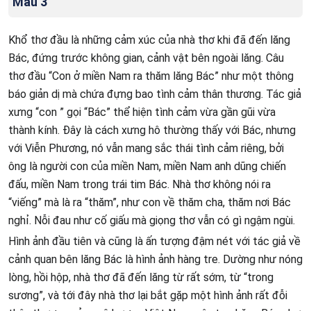
Mẫu 3
Khổ thơ đầu là những cảm xúc của nhà thơ khi đã đến lăng
Bác, đứng trước không gian, cảnh vật bên ngoài lăng. Câu
thơ đầu “Con ở miền Nam ra thăm lăng Bác” như một thông
báo giản dị mà chứa đựng bao tình cảm thân thương. Tác giả
xưng “con ” gọi “Bác” thể hiện tình cảm vừa gần gũi vừa
thành kính. Đây là cách xưng hô thường thấy với Bác, nhưng
với Viễn Phương, nó vẫn mang sắc thái tình cảm riêng, bởi
ông là người con của miền Nam, miền Nam anh dũng chiến
đấu, miền Nam trong trái tim Bác. Nhà thơ không nói ra
“viếng” mà là ra “thăm”, như con về thăm cha, thăm nơi Bác
nghỉ. Nỗi đau như cố giấu mà giọng thơ vẫn có gì ngậm ngùi.
Hình ảnh đầu tiên và cũng là ấn tượng đậm nét với tác giả về
cảnh quan bên lăng Bác là hình ảnh hàng tre. Dường như nóng
lòng, hồi hộp, nhà thơ đã đến lăng từ rất sớm, từ “trong
sương”, và tới đây nhà thơ lại bắt gặp một hình ảnh rất đỗi