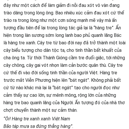
đây như một cách để làm giảm đi nỗi đau xót vô vàn đang
trào dâng trong lòng ông. Bao nhiêu xúc cảm đau xót cứ thể
trào ra trong lòng như một cơn sóng mạnh mẽ vậy mà ấn
tượng đầu tiên để lại trong lòng tác giả lại là “hàng tre”. Ẩn
hiện trong làn sương sớm long lanh bao phủ quanh lăng Bác
là hàng tre xanh. Cây tre từ bao đời nay đã trở thành một loài
cây biểu tượng cho dân tộc ta, cho tinh thần bất khuất của
cha ông ta. Từ thời Thánh Gióng cầm tre đuổi giặc, tới những
cây chông, cây gai vót nhọn làm cản bước quân thù. Cây tre
cứ thế đi vào đời sống tinh thần của người Việt. Hàng tre
trước mắt Viễn Phương hiện lên “bát ngát”. Không phải bất
cứ từ nào khác mà lại là “bát ngát” tạo cho người đọc như
cảm thấy sự cao lớn, sự mênh mông, rộng lớn của những
hàng tre bao quanh lăng của Người. Ấn tượng đó của nhà thơ
chợt chuyển thành một sự cảm thán.
“Ôi! Hàng tre xanh xanh Việt Nam
Bão táp mưa sa đứng thẳng hàng”.