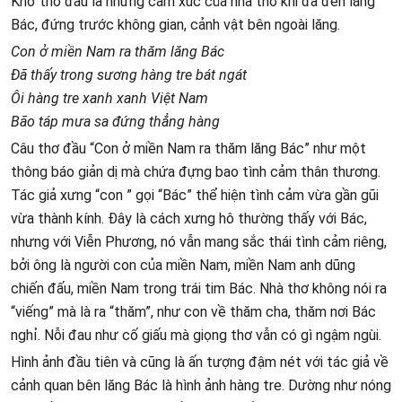
Khổ thơ đầu là những cảm xúc của nhà thơ khi đã đến lăng
Bác, đứng trước không gian, cảnh vật bên ngoài lăng.
Con ở miền Nam ra thăm lăng Bác
Đã thấy trong sương hàng tre bát ngát
Ôi hàng tre xanh xanh Việt Nam
Bão táp mưa sa đứng thẳng hàng
Câu thơ đầu “Con ở miền Nam ra thăm lăng Bác” như một
thông báo giản dị mà chứa đựng bao tình cảm thân thương.
Tác giả xưng “con ” gọi “Bác” thể hiện tình cảm vừa gần gũi
vừa thành kính. Đây là cách xưng hô thường thấy với Bác,
nhưng với Viễn Phương, nó vẫn mang sắc thái tình cảm riêng,
bởi ông là người con của miền Nam, miền Nam anh dũng
chiến đấu, miền Nam trong trái tim Bác. Nhà thơ không nói ra
“viếng” mà là ra “thăm”, như con về thăm cha, thăm nơi Bác
nghỉ. Nỗi đau như cố giấu mà giọng thơ vẫn có gì ngậm ngùi.
Hình ảnh đầu tiên và cũng là ấn tượng đậm nét với tác giả về
cảnh quan bên lăng Bác là hình ảnh hàng tre. Dường như nóng