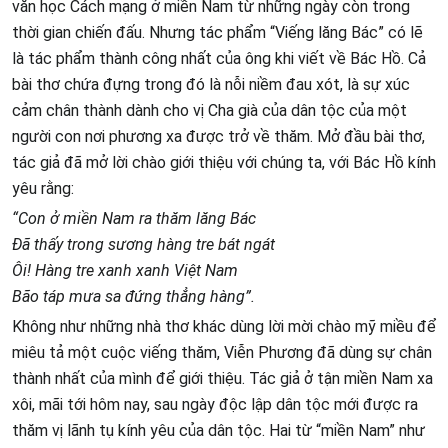
văn học Cách mạng ở miền Nam từ những ngày còn trong
thời gian chiến đấu. Nhưng tác phẩm “Viếng lăng Bác” có lẽ
là tác phẩm thành công nhất của ông khi viết về Bác Hồ. Cả
bài thơ chứa đựng trong đó là nỗi niềm đau xót, là sự xúc
cảm chân thành dành cho vị Cha già của dân tộc của một
người con nơi phương xa được trở về thăm. Mở đầu bài thơ,
tác giả đã mở lời chào giới thiệu với chúng ta, với Bác Hồ kính
yêu rằng:
“Con ở miền Nam ra thăm lăng Bác
Đã thấy trong sương hàng tre bát ngát
Ôi! Hàng tre xanh xanh Việt Nam
Bão táp mưa sa đứng thẳng hàng”.
Không như những nhà thơ khác dùng lời mời chào mỹ miều để
miêu tả một cuộc viếng thăm, Viễn Phương đã dùng sự chân
thành nhất của mình để giới thiệu. Tác giả ở tận miền Nam xa
xôi, mãi tới hôm nay, sau ngày độc lập dân tộc mới được ra
thăm vị lãnh tụ kính yêu của dân tộc. Hai từ “miền Nam” như