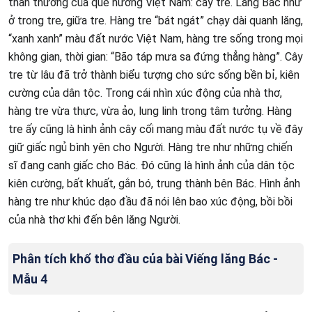
thân thương của quê hương Việt Nam: cây tre. Lăng Bác như
ở trong tre, giữa tre. Hàng tre “bát ngát” chạy dài quanh lăng,
“xanh xanh” màu đất nước Việt Nam, hàng tre sống trong mọi
không gian, thời gian: “Bão táp mưa sa đứng thẳng hàng”. Cây
tre từ lâu đã trở thành biểu tượng cho sức sống bền bỉ, kiên
cường của dân tộc. Trong cái nhìn xúc động của nhà thơ,
hàng tre vừa thực, vừa ảo, lung linh trong tâm tưởng. Hàng
tre ấy cũng là hình ảnh cây cối mang màu đất nước tụ về đây
giữ giấc ngủ bình yên cho Người. Hàng tre như những chiến
sĩ đang canh giấc cho Bác. Đó cũng là hình ảnh của dân tộc
kiên cường, bất khuất, gắn bó, trung thành bên Bác. Hình ảnh
hàng tre như khúc dạo đầu đã nói lên bao xúc động, bồi bồi
của nhà thơ khi đến bên lăng Người.
Phân tích khổ thơ đầu của bài Viếng lăng Bác -
Mẫu 4