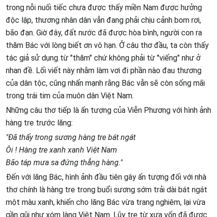
trong nỗi nuối tiếc chưa được thấy miền Nam được hưởng
độc lập, thương nhân dân vẫn đang phải chịu cảnh bom rơi,
bão đạn. Giờ đây, đất nước đã được hòa bình, người con ra
thăm Bác với lòng biết ơn vô hạn. Ở câu thơ đầu, ta còn thấy
tác giả sử dụng từ "thăm" chứ không phải từ "viếng" như ở
nhan đề. Lối viết này nhằm làm vơi đi phần nào đau thương
của dân tộc, cũng nhấn mạnh rằng Bác vẫn sẽ còn sống mãi
trong trái tim của muôn dân Việt Nam.
Những câu thơ tiếp là ấn tượng của Viễn Phương với hình ảnh
hàng tre trước lăng:
"Đã thấy trong sương hàng tre bát ngát
Ôi ! Hàng tre xanh xanh Việt Nam
Bão táp mưa sa đứng thẳng hàng."
Đến với lăng Bác, hình ảnh đầu tiên gây ấn tượng đối với nhà
thơ chính là hàng tre trong buổi sương sớm trải dài bát ngát
một màu xanh, khiến cho lăng Bác vừa trang nghiêm, lại vừa
gần gũi như xóm làng Việt Nam. Lũy tre từ xưa vốn đã được