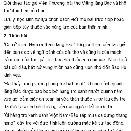
Giới thiệu tác giả Viễn Phương, bài thơ Viếng lăng Bác và khổ
thơ đầu tiên của bài.
Lưu ý: học sinh tự lựa chọn cách viết mở bài trực tiếp hoặc
gián tiếp tùy thuộc vào năng lực của bản thân mình.
2. Thân bài
“Con ở miền Nam ra thăm lăng Bác”: lời giới thiệu của tác giả
đến bạn đọc về ngữ cảnh của bài thơ và cũng là của mạch
cảm xúc của tác giả. Từ đây cho thấy con dân Việt Nam ta ở
bất cứ đâu, bất cứ vùng miền nào cũng luôn nhớ đến Bác Hồ
kính yêu.
“Đã thấy trong sương hàng tre bát ngát”: khung cảnh quanh
lăng Bác được bao bọc bởi hàng tre xanh mướt quanh năm
vừa gợi cảm giác an toàn lại vừa thân thuộc vì từ lâu cây tre
đã được coi là biểu tượng của con người đất nước ta.
“Ôi hàng tre xanh xanh Việt Nam/Bão táp mưa sa đứng thẳng
hàng”: cây tre với đức tính kiên cường mặc kệ sự tác động,
nhũng nhiễu của thiên nhiên vẫn cứ hiên ngang giữa trời đất