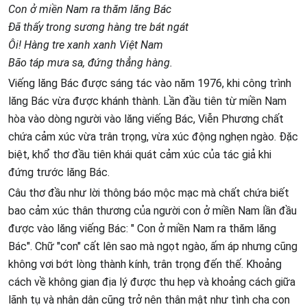
Con ở miền Nam ra thăm lăng Bác
Đã thấy trong sương hàng tre bát ngát
Ôi! Hàng tre xanh xanh Việt Nam
Bão táp mưa sa, đứng thẳng hàng.
Viếng lăng Bác được sáng tác vào năm 1976, khi công trình
lăng Bác vừa được khánh thành. Lần đầu tiên từ miền Nam
hòa vào dòng người vào lăng viếng Bác, Viễn Phương chất
chứa cảm xúc vừa trân trọng, vừa xúc động nghẹn ngào. Đặc
biệt, khổ thơ đầu tiên khái quát cảm xúc của tác giả khi
đứng trước lăng Bác.
Câu thơ đầu như lời thông báo mộc mạc mà chất chứa biết
bao cảm xúc thân thương của người con ở miền Nam lần đầu
được vào lăng viếng Bác: " Con ở miền Nam ra thăm lăng
Bác". Chữ "con" cất lên sao mà ngọt ngào, ấm áp nhưng cũng
không vơi bớt lòng thành kính, trân trọng đến thế. Khoảng
cách về không gian địa lý được thu hẹp và khoảng cách giữa
lãnh tụ và nhân dân cũng trở nên thân mật như tình cha con