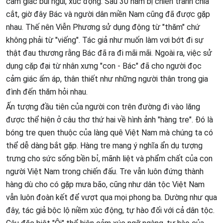
cảm giác bùi ngùi, xúc động. Sau 30 năm bị chiến tranh chia
cắt, giờ đây Bác và người dân miền Nam cũng đã được gặp
nhau. Thế nên Viễn Phương sử dụng động từ "thăm" chứ
không phải từ "viếng". Tác giả như muốn làm vơi bớt đi sự
thật đau thương rằng Bác đã ra đi mãi mãi. Ngoài ra, việc sử
dụng cặp đại từ nhân xưng "con - Bác" đã cho người đọc
cảm giác ấm áp, thân thiết như những người thân trong gia
đình đến thăm hỏi nhau.
Ấn tượng đầu tiên của người con trên đường đi vào lăng
được thể hiện ở câu thơ thứ hai về hình ảnh "hàng tre". Đó là
bóng tre quen thuộc của làng quê Việt Nam mà chúng ta có
thể dễ dàng bắt gặp. Hàng tre mang ý nghĩa ẩn dụ tượng
trưng cho sức sống bền bỉ, mãnh liệt và phẩm chất của con
người Việt Nam trong chiến đấu. Tre vẫn luôn đứng thành
hàng dù cho có gặp mưa bão, cũng như dân tộc Việt Nam
vẫn luôn đoàn kết để vượt qua mọi phong ba. Dường như qua
đây, tác giả bộc lộ niềm xúc động, tự hào đối với cả dân tộc.