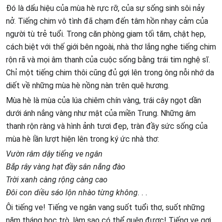
Đó là dấu hiệu của mùa hè rực rỡ, của sự sống sinh sôi nảy
nở. Tiếng chim vô tình đã chạm đến tâm hồn nhạy cảm của
người tù trẻ tuổi. Trong căn phòng giam tối tăm, chật hẹp,
cách biệt với thế giới bên ngoài, nhà thơ lắng nghe tiếng chim
rộn rã và mọi âm thanh của cuộc sống bằng trái tim nghệ sĩ.
Chỉ một tiếng chim thôi cũng đủ gợi lên trong ông nỗi nhớ da
diết về những mùa hè nồng nàn trên quê hương.
Mùa hè là mùa của lúa chiêm chín vàng, trái cây ngọt dần
dưới ánh nắng vàng như mật của miền Trung. Những âm
thanh rộn ràng và hình ảnh tươi đẹp, tràn đầy sức sống của
mùa hè lần lượt hiện lên trong ký ức nhà thơ:
Vườn râm dậy tiếng ve ngân
Bắp rây vàng hạt đầy sân nắng đào
Trời xanh càng rộng càng cao
Đôi con diều sáo lộn nhào từng không. . .
Ôi tiếng ve! Tiếng ve ngân vang suốt tuổi thơ, suốt những
năm tháng học trò, làm sao có thể quên được! Tiếng ve gợi