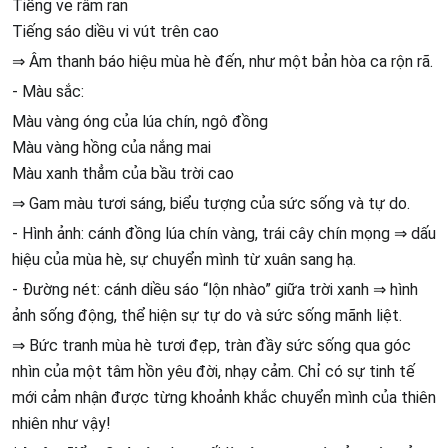
Tiếng ve râm ran
Tiếng sáo diều vi vút trên cao
⇒ Âm thanh báo hiệu mùa hè đến, như một bản hòa ca rộn rã.
- Màu sắc:
Màu vàng óng của lúa chín, ngô đồng
Màu vàng hồng của nắng mai
Màu xanh thẳm của bầu trời cao
⇒ Gam màu tươi sáng, biểu tượng của sức sống và tự do.
- Hình ảnh: cánh đồng lúa chín vàng, trái cây chín mọng ⇒ dấu
hiệu của mùa hè, sự chuyển mình từ xuân sang hạ.
- Đường nét: cánh diều sáo “lộn nhào” giữa trời xanh ⇒ hình
ảnh sống động, thể hiện sự tự do và sức sống mãnh liệt.
⇒ Bức tranh mùa hè tươi đẹp, tràn đầy sức sống qua góc
nhìn của một tâm hồn yêu đời, nhạy cảm. Chỉ có sự tinh tế
mới cảm nhận được từng khoảnh khắc chuyển mình của thiên
nhiên như vậy!