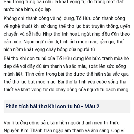
Sâu trong từng câu chữ là khát vọng tự do trong một đất
nước hòa bình, độc lập.
Không chỉ thành công về nội dung, Tố Hữu còn thành công
về nghệ thuật khi sử dụng thể thơ lục bát truyền thống, uyển
chuyển và dễ hiểu. Nhịp thơ linh hoạt, ngắt nhịp đều đặn theo
cảm xúc. Ngôn ngữ giản dị, hình ảnh mộc mạc, gần gũi, thể
hiện niềm khát vọng cháy bỏng của người tù.
Bài thơ Khi con tu hú của Tố Hữu dựng lên bức tranh mùa hè
đẹp đẽ với đầy đủ âm thanh và sắc màu, toát lên sức sống
mãnh liệt. Tình cảm trong bài thơ được thể hiện sâu sắc qua
thể thơ lục bát mộc mạc. Bài thơ là tình yêu cuộc sống tha
thiết và khát vọng tự do cháy bỏng của người tù cách mạng.
Phân tích bài thơ Khi con tu hú - Mẫu 2
Với lí tưởng cộng sản, tâm hồn người thanh niên trí thức
Nguyễn Kim Thành tràn ngập âm thanh và ánh sáng. Ông ví