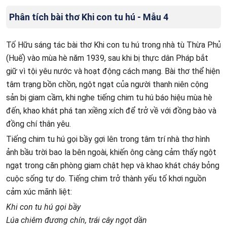
Phân tích bài thơ Khi con tu hú - Mẫu 4
Tố Hữu sáng tác bài thơ Khi con tu hú trong nhà tù Thừa Phủ
(Huế) vào mùa hè năm 1939, sau khi bị thực dân Pháp bắt
giữ vì tội yêu nước và hoạt động cách mạng. Bài thơ thể hiện
tâm trạng bồn chồn, ngột ngạt của người thanh niên cộng
sản bị giam cầm, khi nghe tiếng chim tu hú báo hiệu mùa hè
đến, khao khát phá tan xiềng xích để trở về với đồng bào và
đồng chí thân yêu.
Tiếng chim tu hú gọi bầy gợi lên trong tâm trí nhà thơ hình
ảnh bầu trời bao la bên ngoài, khiến ông càng cảm thấy ngột
ngạt trong căn phòng giam chật hẹp và khao khát cháy bỏng
cuộc sống tự do. Tiếng chim trở thành yếu tố khơi nguồn
cảm xúc mãnh liệt:
Khi con tu hú gọi bầy
Lúa chiêm đương chín, trái cây ngọt dần