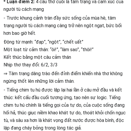
* Luận điểm 2:
4 câu thơ cuối là tâm trạng và cảm xúc của
người tù cách mạng
- Trước khung cảnh tràn đầy sức sống của mùa hè, tâm
trạng người tù cách mạng càng trở nên ngột ngạt, bức bối
hơn bao giờ hết.
Động từ mạnh: “đạp”, “ngột”, “chết uất”
Một loạt từ cảm thán: “ôi!”, “làm sao”, “thôi!”
Kết thúc bằng một câu cảm thán
Nhịp thơ thay đổi: 6/2, 3/3
⇒ Tâm trạng dâng trào đến đỉnh điểm khiến nhà thơ không
ngừng thốt lên những lời cảm thán.
- Tiếng chim tu hú được lặp lại hai lần ở câu mở đầu và kết
thúc: kết cấu đầu cuối tương ứng, tạo nên sự logic. Tiếng
chim tu hú chính là tiếng gọi của tự do, của cuộc sống đang
hối hả, thúc giục niềm khao khát tự do, thoát khỏi chốn ngục
tù, và sâu xa hơn là khát vọng đất nước được hòa bình, độc
lập đang cháy bỏng trong lòng tác giả.