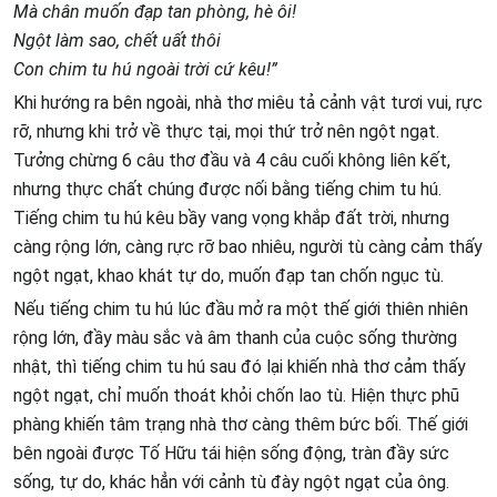
Mà chân muốn đạp tan phòng, hè ôi!
Ngột làm sao, chết uất thôi
Con chim tu hú ngoài trời cứ kêu!”
Khi hướng ra bên ngoài, nhà thơ miêu tả cảnh vật tươi vui, rực
rỡ, nhưng khi trở về thực tại, mọi thứ trở nên ngột ngạt.
Tưởng chừng 6 câu thơ đầu và 4 câu cuối không liên kết,
nhưng thực chất chúng được nối bằng tiếng chim tu hú.
Tiếng chim tu hú kêu bầy vang vọng khắp đất trời, nhưng
càng rộng lớn, càng rực rỡ bao nhiêu, người tù càng cảm thấy
ngột ngạt, khao khát tự do, muốn đạp tan chốn ngục tù.
Nếu tiếng chim tu hú lúc đầu mở ra một thế giới thiên nhiên
rộng lớn, đầy màu sắc và âm thanh của cuộc sống thường
nhật, thì tiếng chim tu hú sau đó lại khiến nhà thơ cảm thấy
ngột ngạt, chỉ muốn thoát khỏi chốn lao tù. Hiện thực phũ
phàng khiến tâm trạng nhà thơ càng thêm bức bối. Thế giới
bên ngoài được Tố Hữu tái hiện sống động, tràn đầy sức
sống, tự do, khác hẳn với cảnh tù đày ngột ngạt của ông.