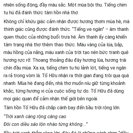
nhiên sống động, đầy màu sắc. Một mùa bội thu. Tiếng chim
tu hú đã đánh thức tâm hồn nhà thơ.
Không chỉ khứu giác cảm nhận được hương thơm mùa hè, mà
thính giác cũng được đánh thức. “Tiếng ve ngân” – âm thanh
quen thuộc của những buổi trưa hè. Âm thanh ấy càng khiến
tâm trạng nhà thơ thêm thao thức. Màu vàng của lúa, bắp,
màu hồng của nắng, màu xanh của trời tạo nên bức tranh quê
hương rực rỡ. Thoang thoảng đâu đây hương lúa, hương trái
chín đầu mùa. Xa xa, tiếng chim tu hú lảnh lót, tiếng ve ngân
ra rả trong vòm lá. Tố Hữu nhận ra thời gian đang trôi qua quá
nhanh. Mùa hè đang đến, nhà thơ muốn níu giữ từng khoảnh
khắc, từng hương vị của cuộc sống tự do. Tố Hữu đã dùng
mọi giác quan để cảm nhận thế giới bên ngoài.
Tâm hồn Tố Hữu đã chắp cánh bay đến bầu trời rộng lớn.
“Trời xanh càng rộng càng cao
Đôi con diều sáo lộn nhào từng không...”