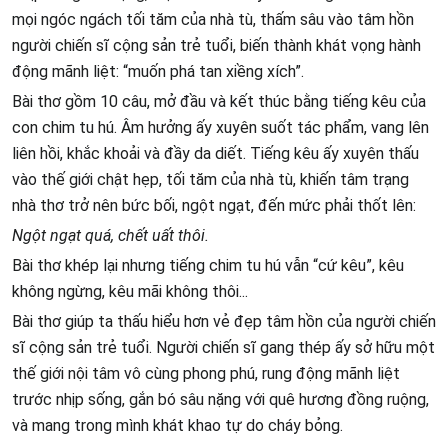
mọi ngóc ngách tối tăm của nhà tù, thấm sâu vào tâm hồn
người chiến sĩ cộng sản trẻ tuổi, biến thành khát vọng hành
động mãnh liệt: “muốn phá tan xiềng xích”.
Bài thơ gồm 10 câu, mở đầu và kết thúc bằng tiếng kêu của
con chim tu hú. Âm hưởng ấy xuyên suốt tác phẩm, vang lên
liên hồi, khắc khoải và đầy da diết. Tiếng kêu ấy xuyên thấu
vào thế giới chật hẹp, tối tăm của nhà tù, khiến tâm trạng
nhà thơ trở nên bức bối, ngột ngạt, đến mức phải thốt lên:
Ngột ngạt quá, chết uất thôi.
Bài thơ khép lại nhưng tiếng chim tu hú vẫn “cứ kêu”, kêu
không ngừng, kêu mãi không thôi...
Bài thơ giúp ta thấu hiểu hơn vẻ đẹp tâm hồn của người chiến
sĩ cộng sản trẻ tuổi. Người chiến sĩ gang thép ấy sở hữu một
thế giới nội tâm vô cùng phong phú, rung động mãnh liệt
trước nhịp sống, gắn bó sâu nặng với quê hương đồng ruộng,
và mang trong mình khát khao tự do cháy bỏng.