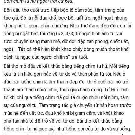
Con chim tu hú ngoài trời cứ kêu.
Bốn câu thơ cuối trực tiếp bộc lộ cảm xúc, tâm trạng của
tác giả. Đó là nỗi đau khổ, bực bội, uất ức, ngột ngạt nhưng
không hề bi quan, chán chường. Nhịp thơ đang đều đặn, êm ái
bỗng bị ngắt bất thường 6/2, 3/3; từ ngữ, hình ảnh từ vui
tươi chuyển sang mạnh mẽ, dữ dội: đập tan phòng, chết uất,
ngột… Tất cả thể hiện khát khao cháy bỏng muốn thoát khỏi
cảnh tù ngục của người chiến sĩ trẻ tuổi.
Bài thơ mở đầu và kết thúc bằng tiếng chim tu hú. Mỗi tiếng
kêu là tín hiệu gợi nhắc về tự do và thân phận tù tội. Nếu ở
đầu bài, tiếng chim là âm thanh đẹp đẽ, thì ở cuối bài, nó trở
thành âm thanh nhức nhối, thúc giục hành động. Tố Hữu tinh
tế khi chỉ qua tiếng chim đã gợi tả được nhiều nỗi niềm, tâm
sự của người tù. Tâm trạng tác giả chuyển từ hân hoan trước
mùa hè đến uất ức, đau khổ khi bị giam cầm, và khát khao
phá tan nhà tù để trở về với tự do. Bài thơ kết thúc bằng
tiếng chim tu hú giục giã, như tiếng gọi của tự do và sự sống.