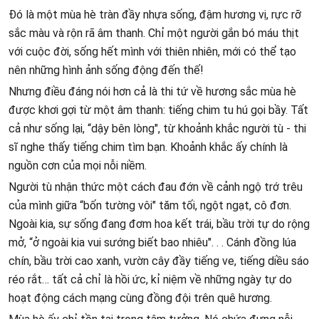
Đó là một mùa hè tràn đầy nhựa sống, đậm hương vị, rực rỡ
sắc màu và rộn rã âm thanh. Chỉ một người gắn bó máu thịt
với cuộc đời, sống hết mình với thiên nhiên, mới có thể tạo
nên những hình ảnh sống động đến thế!
Nhưng điều đáng nói hơn cả là thi tứ về hương sắc mùa hè
được khơi gợi từ một âm thanh: tiếng chim tu hú gọi bầy. Tất
cả như sống lại, “dậy bên lòng", từ khoảnh khắc người tù - thi
sĩ nghe thấy tiếng chim tìm bạn. Khoảnh khắc ấy chính là
nguồn cơn của mọi nỗi niềm.
Người tù nhận thức một cách đau đớn về cảnh ngộ trớ trêu
của mình giữa “bốn tường vôi" tăm tối, ngột ngạt, cô đơn.
Ngoài kia, sự sống đang đơm hoa kết trái, bầu trời tự do rộng
mở, “ở ngoài kia vui sướng biết bao nhiêu". . . Cánh đồng lúa
chín, bầu trời cao xanh, vườn cây đầy tiếng ve, tiếng diều sáo
réo rắt… tất cả chỉ là hồi ức, kỉ niệm về những ngày tự do
hoạt động cách mạng cùng đồng đội trên quê hương.