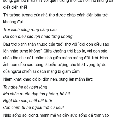
sống, gắn bó máu thịt với quê hương mới có nỗi nhớ nhung da
diết đến thế!
Trí tưởng tượng của nhà thơ được chắp cánh đến bầu trời
khoáng đạt:
Trời xanh càng rộng càng cao
Đôi con diều sáo lộn nhào từng không. . .
Bầu trời xanh thân thuộc của tuổi thơ với “đôi con diều sáo
lộn nhào từng không”. Giữa khoảng trời bao la, vài con sáo
nhào lộn như nét chấm nhỏ giữa mênh mông đất trời. Hình
ảnh con diều sáo cũng là biểu tượng cho khát vọng tự do
của người chiến sĩ cách mạng bị giam cầm.
Niềm khát khao đó bị dồn nén, bùng lên mãnh liệt:
Ta nghe hè dậy bên lòng
Mà chân muốn đạp tan phòng, hè ôi!
Ngột làm sao, chết uất thôi
Con chim tu hú ngoài trời cứ kêu!
Nhịp sống sôi động, mạnh mẽ và đầy sức sống đã tràn vào