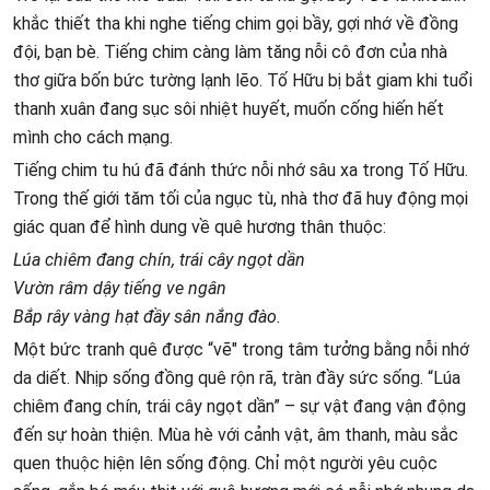
khắc thiết tha khi nghe tiếng chim gọi bầy, gợi nhớ về đồng
đội, bạn bè. Tiếng chim càng làm tăng nỗi cô đơn của nhà
thơ giữa bốn bức tường lạnh lẽo. Tố Hữu bị bắt giam khi tuổi
thanh xuân đang sục sôi nhiệt huyết, muốn cống hiến hết
mình cho cách mạng.
Tiếng chim tu hú đã đánh thức nỗi nhớ sâu xa trong Tố Hữu.
Trong thế giới tăm tối của ngục tù, nhà thơ đã huy động mọi
giác quan để hình dung về quê hương thân thuộc:
Lúa chiêm đang chín, trái cây ngọt dần
Vườn râm dậy tiếng ve ngân
Bắp rây vàng hạt đầy sân nắng đào.
Một bức tranh quê được “vẽ" trong tâm tưởng bằng nỗi nhớ
da diết. Nhịp sống đồng quê rộn rã, tràn đầy sức sống. “Lúa
chiêm đang chín, trái cây ngọt dần” – sự vật đang vận động
đến sự hoàn thiện. Mùa hè với cảnh vật, âm thanh, màu sắc
quen thuộc hiện lên sống động. Chỉ một người yêu cuộc