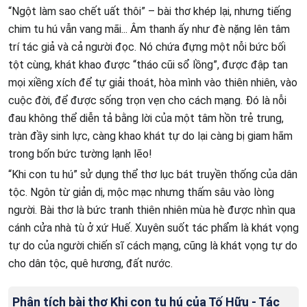
“Ngột làm sao chết uất thôi” – bài thơ khép lại, nhưng tiếng
chim tu hú vẫn vang mãi... Âm thanh ấy như đè nặng lên tâm
trí tác giả và cả người đọc. Nó chứa đựng một nỗi bức bối
tột cùng, khát khao được “tháo cũi sổ lồng”, được đập tan
mọi xiềng xích để tự giải thoát, hòa mình vào thiên nhiên, vào
cuộc đời, để được sống trọn vẹn cho cách mạng. Đó là nỗi
đau không thể diễn tả bằng lời của một tâm hồn trẻ trung,
tràn đầy sinh lực, càng khao khát tự do lại càng bị giam hãm
trong bốn bức tường lạnh lẽo!
“Khi con tu hú” sử dụng thể thơ lục bát truyền thống của dân
tộc. Ngôn từ giản dị, mộc mạc nhưng thấm sâu vào lòng
người. Bài thơ là bức tranh thiên nhiên mùa hè được nhìn qua
cánh cửa nhà tù ở xứ Huế. Xuyên suốt tác phẩm là khát vọng
tự do của người chiến sĩ cách mạng, cũng là khát vọng tự do
cho dân tộc, quê hương, đất nước.
Phân tích bài thơ Khi con tu hú của Tố Hữu - Tác