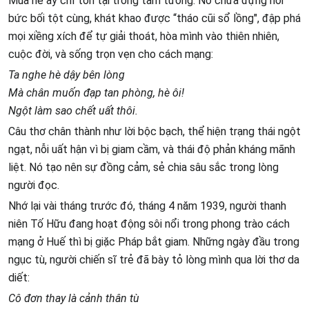
Mùa hè ấy chỉ tồn tại trong tâm tưởng. Nó chứa đựng nỗi
bức bối tột cùng, khát khao được “tháo cũi sổ lồng", đập phá
mọi xiềng xích để tự giải thoát, hòa mình vào thiên nhiên,
cuộc đời, và sống trọn vẹn cho cách mạng:
Ta nghe hè dậy bên lòng
Mà chân muốn đạp tan phòng, hè ôi!
Ngột làm sao chết uất thôi.
Câu thơ chân thành như lời bộc bạch, thể hiện trạng thái ngột
ngạt, nỗi uất hận vì bị giam cầm, và thái độ phản kháng mãnh
liệt. Nó tạo nên sự đồng cảm, sẻ chia sâu sắc trong lòng
người đọc.
Nhớ lại vài tháng trước đó, tháng 4 năm 1939, người thanh
niên Tố Hữu đang hoạt động sôi nổi trong phong trào cách
mạng ở Huế thì bị giặc Pháp bắt giam. Những ngày đầu trong
ngục tù, người chiến sĩ trẻ đã bày tỏ lòng mình qua lời thơ da
diết:
Cô đơn thay là cảnh thân tù