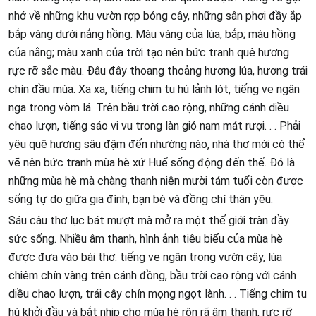
nhớ về những khu vườn rợp bóng cây, những sân phơi đầy ắp
bắp vàng dưới nắng hồng. Màu vàng của lúa, bắp; màu hồng
của nắng; màu xanh của trời tạo nên bức tranh quê hương
rực rỡ sắc màu. Đâu đây thoang thoảng hương lúa, hương trái
chín đầu mùa. Xa xa, tiếng chim tu hú lảnh lót, tiếng ve ngân
nga trong vòm lá. Trên bầu trời cao rộng, những cánh diều
chao lượn, tiếng sáo vi vu trong làn gió nam mát rượi. . . Phải
yêu quê hương sâu đậm đến nhường nào, nhà thơ mới có thể
vẽ nên bức tranh mùa hè xứ Huế sống động đến thế. Đó là
những mùa hè mà chàng thanh niên mười tám tuổi còn được
sống tự do giữa gia đình, bạn bè và đồng chí thân yêu.
Sáu câu thơ lục bát mượt mà mở ra một thế giới tràn đầy
sức sống. Nhiều âm thanh, hình ảnh tiêu biểu của mùa hè
được đưa vào bài thơ: tiếng ve ngân trong vườn cây, lúa
chiêm chín vàng trên cánh đồng, bầu trời cao rộng với cánh
diều chao lượn, trái cây chín mọng ngọt lành. . . Tiếng chim tu
hú khởi đầu và bắt nhịp cho mùa hè rộn rã âm thanh, rực rỡ