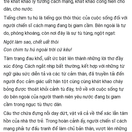
trẻ khát khao lý tưởng cách mạng, khát khao cống hiến cho
dân, cho nước.
Tiếng chim tu hú là tiếng gọi thôi thúc của cuộc sống đối với
người chiến sĩ cách mạng đang bị giam cầm. Bên ngoài là tự
do, phóng khoáng, còn nơi đây là sự tù túng, ngột ngạt:
Ngột làm sao, chết uất thôi
Con chim tu hú ngoài trời cứ kêu!
Tâm trạng đau khổ, uất ức bật lên thành những lời thơ đầy
xúc động. Cách ngắt nhịp bất thường, kết hợp với những từ
ngữ giàu sức diễn tả và các từ cảm thán, đã truyền tải đến
người đọc cảm giác uất hận tột cùng cùng khát khao cháy
bỏng được thoát khỏi cảnh tù đày, trở về với cuộc sống tự
do bên ngoài của người thanh niên yêu nước đang bị giam
cầm trong ngục tù thực dân.
Câu thơ chứa đựng nỗi day dứt, vật vã cả về thể xác lẫn tâm
hồn của nhà thơ trẻ. Trong hoàn cảnh ấy, người chiến sĩ cách
mạng phải tự đấu tranh để làm chủ bản thân, vượt lên những