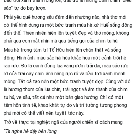
Bầu trời xanh thẳm rộng lớn, đâu đó là những cánh chim “diều
sáo” tự do bay lượn.
Phải yêu quê hương sâu đậm đến nhường nào, nhà thơ mới
có thể hình dung ra một bức tranh mùa hè xứ Huế sống động
đến thế. Thiên nhiên hiện lên tuyệt đẹp và thơ mộng, không
phải qua con mắt nhìn mà qua tiếng gọi của chim tu hú.
Mùa hè trong tâm trí Tố Hữu hiện lên chân thật và sống
động. Hình ảnh, màu sắc hài hòa khắc họa một cảnh trời hè
rạo rực. Đó là cánh đồng lúa vàng ươm trải dài, màu sắc rực
rỡ của trái cây chín, ánh nắng rực rỡ và bầu trời xanh mênh
mông. Tất cả tạo nên một bức tranh tuyệt đẹp. Cùng với đó
là hương thơm của lúa chín, trái ngọt và âm thanh của chim
tu hú, ve sầu, tất cả như một bản giao hưởng. Chỉ có một
tâm hồn tinh tế, khao khát tự do và trí tưởng tượng phong
phú mới có thể viết nên tuyệt tác này.
Trở về thực tại nghiệt ngã của người chiến sĩ cách mạng.
“Ta nghe hè dậy bên lòng