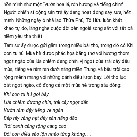
hồn mình như một “vườn hoa lá, rộn hương và tiếng chim".
Người chiến sĩ cộng sản trẻ ấy đang hoạt động say sưa, hết
mình. Những ngày ở nhà lao Thừa Phủ, Tố Hữu luôn khát
khao tự do, lắng nghe cuộc đời bên ngoài song sắt với tất cả
niềm yêu tha thiết.
Tâm sự ấy được gửi gắm trong nhiều bài thơ, trong đó có Khi
con tu hú. Mùa hè được phác họa bằng thơ với hương thơm
ngọt ngào của lúa chiêm đang chín, vị ngọt của trái cây đầu
mùa, tiếng ve râm ran dưới nắng miền Trung, và bầu trời cao
rộng mênh mang với những cánh diều lượn bay. Lời thơ lục
bát ngọt ngào, cô đọng cả một mùa hè trong sáu dòng:
Khi con tu hú gọi bầy
Lúa chiêm đương chín, trái cây ngọt dần
Vườn râm dậy tiếng ve ngân
Bắp rây vàng hạt đầy sân nắng đào
Trời xanh càng rộng càng cao
Đôi con diều sáo lộn nhào từng không. . .