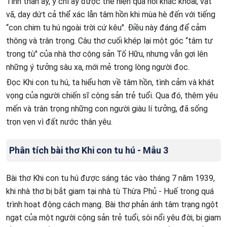
Tinh thần ấy, ý chí ấy được thể hiện qua nỗi khắc khoải, vật
vã, day dứt cả thể xác lẫn tâm hồn khi mùa hè đến với tiếng
“con chim tu hú ngoài trời cứ kêu". Điều này đáng để cảm
thông và trân trọng. Câu thơ cuối khép lại một góc “tâm tư
trong tù" của nhà thơ cộng sản Tố Hữu, nhưng vẫn gợi lên
những ý tưởng sâu xa, mới mẻ trong lòng người đọc.
Đọc Khi con tu hú, ta hiểu hơn về tâm hồn, tình cảm và khát
vọng của người chiến sĩ cộng sản trẻ tuổi. Qua đó, thêm yêu
mến và trân trọng những con người giàu lí tưởng, đã sống
trọn vẹn vì đất nước thân yêu.
Phân tích bài thơ Khi con tu hú - Mẫu 3
Bài thơ Khi con tu hú được sáng tác vào tháng 7 năm 1939,
khi nhà thơ bị bắt giam tại nhà tù Thừa Phủ - Huế trong quá
trình hoạt động cách mạng. Bài thơ phản ánh tâm trạng ngột
ngạt của một người cộng sản trẻ tuổi, sôi nổi yêu đời, bị giam