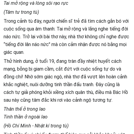
Tai mở rộng và lòng sôi rạo rực
(Tâm tư trong tù)
Trong cảnh tù đày, người chiến sĩ trẻ đã tìm cách gắn bó với
cuộc sống qua âm thanh: Tai mở rộng và lắng nghe tiếng đời
náo nức. Trở lại với bài thơ này, nhà thơ không chỉ nghe được
“tiếng đời lăn náo nức" mà còn cảm nhận được nó bằng mọi
giác quan.
Thử hình dung, ở tuổi 19, đang tràn đầy nhiệt huyết cách
mạng, bỗng bị giam cầm, cắt đứt với cuộc sống tự do và
đồng chí! Nhờ sớm giác ngộ, nhà thơ đã vượt lên hoàn cảnh
khắc nghiệt, nuôi dưỡng tinh thần đấu tranh. Đây cũng là
cách tự giải phóng khỏi xiềng xích quân thù, điều mà Bác Hồ
sau này cũng tâm đắc khi rơi vào cảnh ngộ tương tự.
Thân thể ở trong lao
Tinh thần ở ngoài lao
(Hồ Chí Minh - Nhật kí trong tù)