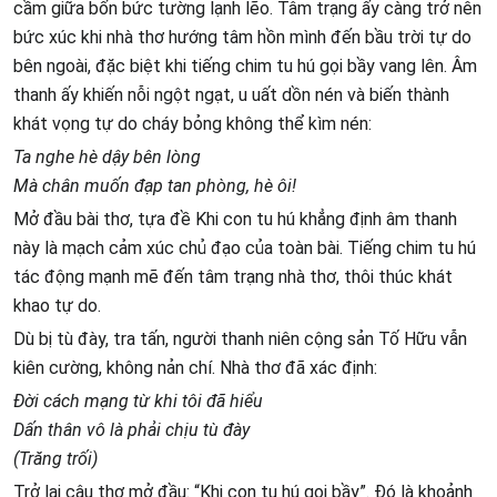
cầm giữa bốn bức tường lạnh lẽo. Tâm trạng ấy càng trở nên
bức xúc khi nhà thơ hướng tâm hồn mình đến bầu trời tự do
bên ngoài, đặc biệt khi tiếng chim tu hú gọi bầy vang lên. Âm
thanh ấy khiến nỗi ngột ngạt, u uất dồn nén và biến thành
khát vọng tự do cháy bỏng không thể kìm nén:
Ta nghe hè dậy bên lòng
Mà chân muốn đạp tan phòng, hè ôi!
Mở đầu bài thơ, tựa đề Khi con tu hú khẳng định âm thanh
này là mạch cảm xúc chủ đạo của toàn bài. Tiếng chim tu hú
tác động mạnh mẽ đến tâm trạng nhà thơ, thôi thúc khát
khao tự do.
Dù bị tù đày, tra tấn, người thanh niên cộng sản Tố Hữu vẫn
kiên cường, không nản chí. Nhà thơ đã xác định:
Đời cách mạng từ khi tôi đã hiểu
Dấn thân vô là phải chịu tù đày
(Trăng trối)
Trở lại câu thơ mở đầu: “Khi con tu hú gọi bầy”. Đó là khoảnh