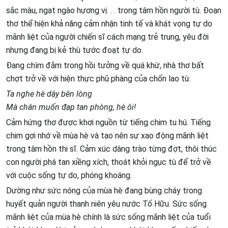
sắc màu, ngạt ngào hương vị. . . trong tâm hồn người tù. Đoạn
thơ thể hiện khả năng cảm nhận tinh tế và khát vọng tự do
mãnh liệt của người chiến sĩ cách mạng trẻ trung, yêu đời
nhưng đang bị kẻ thù tước đoạt tự do.
Đang chìm đắm trong hồi tưởng về quá khứ, nhà thơ bất
chợt trở về với hiện thực phũ phàng của chốn lao tù:
Ta nghe hè dậy bên lòng
Mà chân muốn đạp tan phòng, hè ôi!
Cảm hứng thơ được khơi nguồn từ tiếng chim tu hú. Tiếng
chim gợi nhớ về mùa hè và tạo nên sự xao động mãnh liệt
trong tâm hồn thi sĩ. Cảm xúc dâng trào từng đợt, thôi thúc
con người phá tan xiềng xích, thoát khỏi ngục tù để trở về
với cuộc sống tự do, phóng khoáng.
Dường như sức nóng của mùa hè đang bùng cháy trong
huyết quản người thanh niên yêu nước Tố Hữu. Sức sống
mãnh liệt của mùa hè chính là sức sống mãnh liệt của tuổi