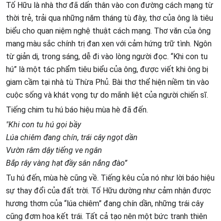
Tố Hữu là nhà thơ đã dấn thân vào con đường cách mạng từ
thời trẻ, trải qua những năm tháng tù đày, thơ của ông là tiêu
biểu cho quan niệm nghệ thuật cách mạng. Thơ văn của ông
mang màu sắc chính trị đan xen với cảm hứng trữ tình. Ngôn
từ giản dị, trong sáng, dễ đi vào lòng người đọc. “Khi con tu
hú” là một tác phẩm tiêu biểu của ông, được viết khi ông bị
giam cầm tại nhà tù Thừa Phủ. Bài thơ thể hiện niềm tin vào
cuộc sống và khát vọng tự do mãnh liệt của người chiến sĩ.
Tiếng chim tu hú báo hiệu mùa hè đã đến.
"Khi con tu hú gọi bầy
Lúa chiêm đang chín, trái cây ngọt dần
Vườn râm dậy tiếng ve ngân
Bắp rây vàng hạt đầy sân nắng đào”
Tu hú đến, mùa hè cũng về. Tiếng kêu của nó như lời báo hiệu
sự thay đổi của đất trời. Tố Hữu dường như cảm nhận được
hương thơm của “lúa chiêm” đang chín dần, những trái cây
cũng đơm hoa kết trái. Tất cả tạo nên một bức tranh thiên