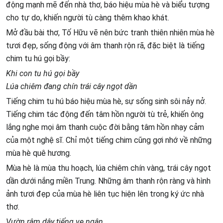
động mạnh mẽ đến nhà thơ, báo hiệu mùa hè và biểu tượng
cho tự do, khiến người tù càng thêm khao khát.
Mở đầu bài thơ, Tố Hữu vẽ nên bức tranh thiên nhiên mùa hè
tươi đẹp, sống động với âm thanh rộn rã, đặc biệt là tiếng
chim tu hú gọi bầy:
Khi con tu hú gọi bầy
Lúa chiêm đang chín trái cây ngọt dần
Tiếng chim tu hú báo hiệu mùa hè, sự sống sinh sôi nảy nở.
Tiếng chim tác động đến tâm hồn người tù trẻ, khiến ông
lắng nghe mọi âm thanh cuộc đời bằng tâm hồn nhạy cảm
của một nghệ sĩ. Chỉ một tiếng chim cũng gợi nhớ về những
mùa hè quê hương.
Mùa hè là mùa thu hoạch, lúa chiêm chín vàng, trái cây ngọt
dần dưới nắng miền Trung. Những âm thanh rộn ràng và hình
ảnh tươi đẹp của mùa hè liên tục hiện lên trong ký ức nhà
thơ.
Vườn râm dậy tiếng ve ngân