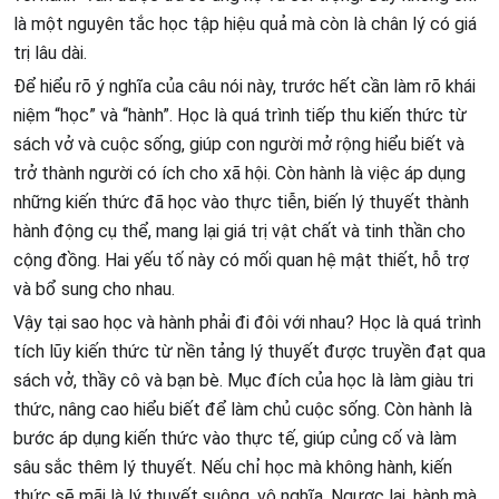
là một nguyên tắc học tập hiệu quả mà còn là chân lý có giá
trị lâu dài.
Để hiểu rõ ý nghĩa của câu nói này, trước hết cần làm rõ khái
niệm “học” và “hành”. Học là quá trình tiếp thu kiến thức từ
sách vở và cuộc sống, giúp con người mở rộng hiểu biết và
trở thành người có ích cho xã hội. Còn hành là việc áp dụng
những kiến thức đã học vào thực tiễn, biến lý thuyết thành
hành động cụ thể, mang lại giá trị vật chất và tinh thần cho
cộng đồng. Hai yếu tố này có mối quan hệ mật thiết, hỗ trợ
và bổ sung cho nhau.
Vậy tại sao học và hành phải đi đôi với nhau? Học là quá trình
tích lũy kiến thức từ nền tảng lý thuyết được truyền đạt qua
sách vở, thầy cô và bạn bè. Mục đích của học là làm giàu tri
thức, nâng cao hiểu biết để làm chủ cuộc sống. Còn hành là
bước áp dụng kiến thức vào thực tế, giúp củng cố và làm
sâu sắc thêm lý thuyết. Nếu chỉ học mà không hành, kiến
thức sẽ mãi là lý thuyết suông, vô nghĩa. Ngược lại, hành mà