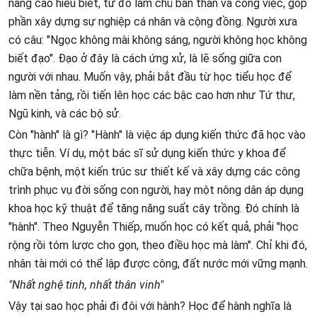
nâng cao hiểu biết, từ đó làm chủ bản thân và công việc, góp
phần xây dựng sự nghiệp cá nhân và cộng đồng. Người xưa
có câu: "Ngọc không mài không sáng, người không học không
biết đạo". Đạo ở đây là cách ứng xử, là lẽ sống giữa con
người với nhau. Muốn vậy, phải bắt đầu từ học tiểu học để
làm nền tảng, rồi tiến lên học các bậc cao hơn như Tứ thư,
Ngũ kinh, và các bộ sử.
Còn "hành" là gì? "Hành" là việc áp dụng kiến thức đã học vào
thực tiễn. Ví dụ, một bác sĩ sử dụng kiến thức y khoa để
chữa bệnh, một kiến trúc sư thiết kế và xây dựng các công
trình phục vụ đời sống con người, hay một nông dân áp dụng
khoa học kỹ thuật để tăng năng suất cây trồng. Đó chính là
"hành". Theo Nguyễn Thiếp, muốn học có kết quả, phải "học
rộng rồi tóm lược cho gọn, theo điều học mà làm". Chỉ khi đó,
nhân tài mới có thể lập được công, đất nước mới vững mạnh.
"Nhất nghệ tinh, nhất thân vinh"
Vậy tại sao học phải đi đôi với hành? Học để hành nghĩa là