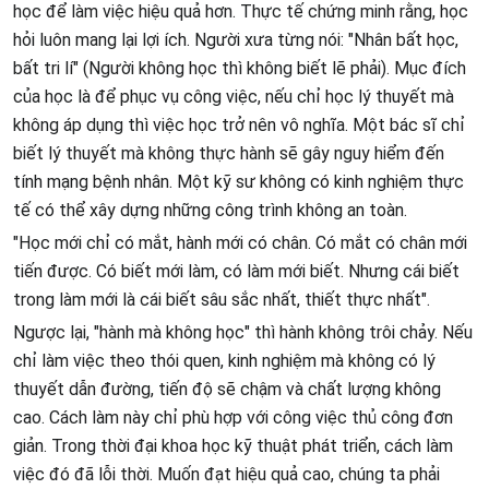
học để làm việc hiệu quả hơn. Thực tế chứng minh rằng, học
hỏi luôn mang lại lợi ích. Người xưa từng nói: "Nhân bất học,
bất tri lí" (Người không học thì không biết lẽ phải). Mục đích
của học là để phục vụ công việc, nếu chỉ học lý thuyết mà
không áp dụng thì việc học trở nên vô nghĩa. Một bác sĩ chỉ
biết lý thuyết mà không thực hành sẽ gây nguy hiểm đến
tính mạng bệnh nhân. Một kỹ sư không có kinh nghiệm thực
tế có thể xây dựng những công trình không an toàn.
"Học mới chỉ có mắt, hành mới có chân. Có mắt có chân mới
tiến được. Có biết mới làm, có làm mới biết. Nhưng cái biết
trong làm mới là cái biết sâu sắc nhất, thiết thực nhất".
Ngược lại, "hành mà không học" thì hành không trôi chảy. Nếu
chỉ làm việc theo thói quen, kinh nghiệm mà không có lý
thuyết dẫn đường, tiến độ sẽ chậm và chất lượng không
cao. Cách làm này chỉ phù hợp với công việc thủ công đơn
giản. Trong thời đại khoa học kỹ thuật phát triển, cách làm
việc đó đã lỗi thời. Muốn đạt hiệu quả cao, chúng ta phải