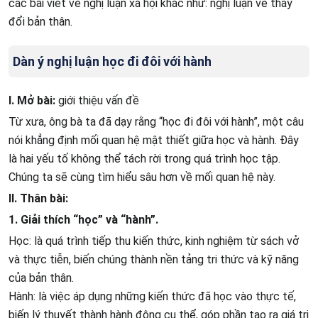
các bài viết về nghị luận xã hội khác như: nghị luận về thay
đổi bản thân.
Dàn ý nghị luận học đi đôi với hành
I. Mở bài:
giới thiệu vấn đề
Từ xưa, ông bà ta đã dạy rằng “học đi đôi với hành”, một câu
nói khẳng định mối quan hệ mật thiết giữa học và hành. Đây
là hai yếu tố không thể tách rời trong quá trình học tập.
Chúng ta sẽ cùng tìm hiểu sâu hơn về mối quan hệ này.
II. Thân bài:
1. Giải thích “học” và “hành”.
Học: là quá trình tiếp thu kiến thức, kinh nghiệm từ sách vở
và thực tiễn, biến chúng thành nền tảng tri thức và kỹ năng
của bản thân.
Hành: là việc áp dụng những kiến thức đã học vào thực tế,
biến lý thuyết thành hành động cụ thể, góp phần tạo ra giá trị