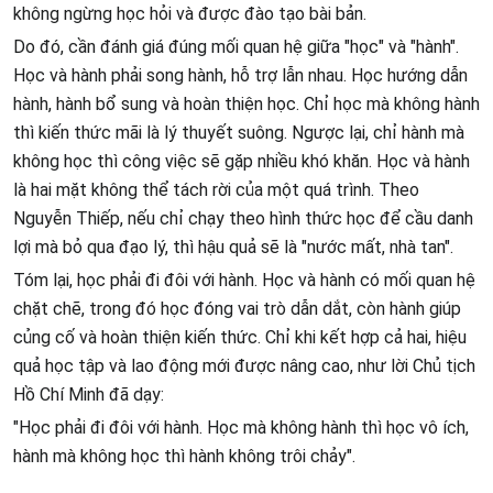
không ngừng học hỏi và được đào tạo bài bản.
Do đó, cần đánh giá đúng mối quan hệ giữa "học" và "hành".
Học và hành phải song hành, hỗ trợ lẫn nhau. Học hướng dẫn
hành, hành bổ sung và hoàn thiện học. Chỉ học mà không hành
thì kiến thức mãi là lý thuyết suông. Ngược lại, chỉ hành mà
không học thì công việc sẽ gặp nhiều khó khăn. Học và hành
là hai mặt không thể tách rời của một quá trình. Theo
Nguyễn Thiếp, nếu chỉ chạy theo hình thức học để cầu danh
lợi mà bỏ qua đạo lý, thì hậu quả sẽ là "nước mất, nhà tan".
Tóm lại, học phải đi đôi với hành. Học và hành có mối quan hệ
chặt chẽ, trong đó học đóng vai trò dẫn dắt, còn hành giúp
củng cố và hoàn thiện kiến thức. Chỉ khi kết hợp cả hai, hiệu
quả học tập và lao động mới được nâng cao, như lời Chủ tịch
Hồ Chí Minh đã dạy:
"Học phải đi đôi với hành. Học mà không hành thì học vô ích,
hành mà không học thì hành không trôi chảy".