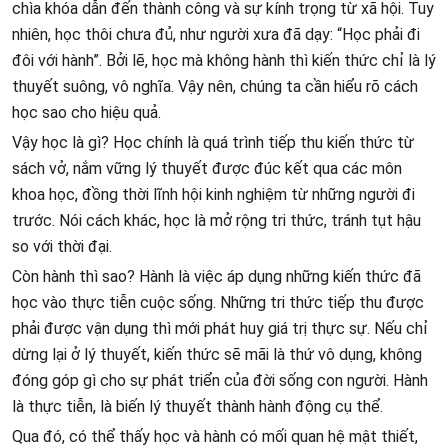
chìa khóa dẫn đến thành công và sự kính trọng từ xã hội. Tuy
nhiên, học thôi chưa đủ, như người xưa đã dạy: “Học phải đi
đôi với hành”. Bởi lẽ, học mà không hành thì kiến thức chỉ là lý
thuyết suông, vô nghĩa. Vậy nên, chúng ta cần hiểu rõ cách
học sao cho hiệu quả.
Vậy học là gì? Học chính là quá trình tiếp thu kiến thức từ
sách vở, nắm vững lý thuyết được đúc kết qua các môn
khoa học, đồng thời lĩnh hội kinh nghiệm từ những người đi
trước. Nói cách khác, học là mở rộng tri thức, tránh tụt hậu
so với thời đại.
Còn hành thì sao? Hành là việc áp dụng những kiến thức đã
học vào thực tiễn cuộc sống. Những tri thức tiếp thu được
phải được vận dụng thì mới phát huy giá trị thực sự. Nếu chỉ
dừng lại ở lý thuyết, kiến thức sẽ mãi là thứ vô dụng, không
đóng góp gì cho sự phát triển của đời sống con người. Hành
là thực tiễn, là biến lý thuyết thành hành động cụ thể.
Qua đó, có thể thấy học và hành có mối quan hệ mật thiết,