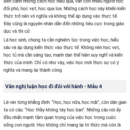
Bên cạnh những cách học hiệu quả, vẫn còn nhiều người học
đối phó, học vẹt, học qua loa. Những cách học này khiến kiến
thức trở nên vô nghĩa và không thể áp dụng vào thực tế.
Đây cũng là nguyên nhân dẫn đến những tiêu cực trong giáo
dục và thi cử.
Là học sinh, chúng ta cần nghiêm túc trong việc học, hiểu
sâu và áp dụng kiến thức vào thực tế. Không nên học vẹt,
học tủ mà cần sáng tạo, mạnh dạn thể hiện suy nghĩ và kiến
thức của mình. Chỉ có như vậy, việc học mới thực sự có ý
nghĩa và mang lại thành công.
Văn nghị luận học đi đôi với hành - Mẫu 4
Lê-nin từng khẳng định: “Học, học nữa, học mãi”, còn dân gian
ta có câu: “Học thầy không tày học bạn”. Những câu nói ấy
đều nhấn mạnh tầm quan trọng của việc học trong cuộc
sống con người. Học không chỉ mang lại tri thức mà còn là