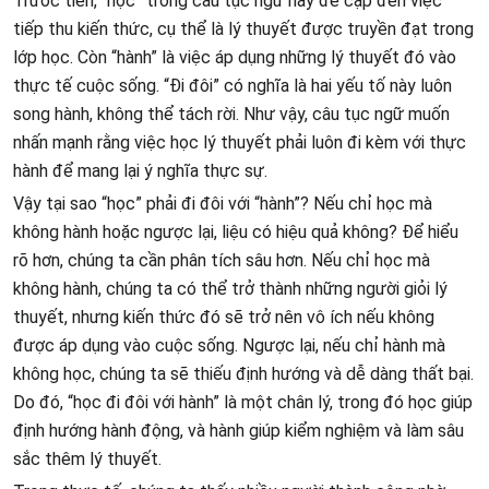
Trước tiên, “học” trong câu tục ngữ này đề cập đến việc
tiếp thu kiến thức, cụ thể là lý thuyết được truyền đạt trong
lớp học. Còn “hành” là việc áp dụng những lý thuyết đó vào
thực tế cuộc sống. “Đi đôi” có nghĩa là hai yếu tố này luôn
song hành, không thể tách rời. Như vậy, câu tục ngữ muốn
nhấn mạnh rằng việc học lý thuyết phải luôn đi kèm với thực
hành để mang lại ý nghĩa thực sự.
Vậy tại sao “học” phải đi đôi với “hành”? Nếu chỉ học mà
không hành hoặc ngược lại, liệu có hiệu quả không? Để hiểu
rõ hơn, chúng ta cần phân tích sâu hơn. Nếu chỉ học mà
không hành, chúng ta có thể trở thành những người giỏi lý
thuyết, nhưng kiến thức đó sẽ trở nên vô ích nếu không
được áp dụng vào cuộc sống. Ngược lại, nếu chỉ hành mà
không học, chúng ta sẽ thiếu định hướng và dễ dàng thất bại.
Do đó, “học đi đôi với hành” là một chân lý, trong đó học giúp
định hướng hành động, và hành giúp kiểm nghiệm và làm sâu
sắc thêm lý thuyết.