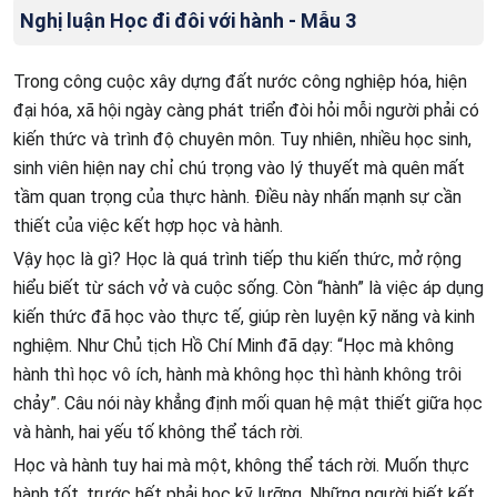
Nghị luận Học đi đôi với hành - Mẫu 3
Trong công cuộc xây dựng đất nước công nghiệp hóa, hiện
đại hóa, xã hội ngày càng phát triển đòi hỏi mỗi người phải có
kiến thức và trình độ chuyên môn. Tuy nhiên, nhiều học sinh,
sinh viên hiện nay chỉ chú trọng vào lý thuyết mà quên mất
tầm quan trọng của thực hành. Điều này nhấn mạnh sự cần
thiết của việc kết hợp học và hành.
Vậy học là gì? Học là quá trình tiếp thu kiến thức, mở rộng
hiểu biết từ sách vở và cuộc sống. Còn “hành” là việc áp dụng
kiến thức đã học vào thực tế, giúp rèn luyện kỹ năng và kinh
nghiệm. Như Chủ tịch Hồ Chí Minh đã dạy: “Học mà không
hành thì học vô ích, hành mà không học thì hành không trôi
chảy”. Câu nói này khẳng định mối quan hệ mật thiết giữa học
và hành, hai yếu tố không thể tách rời.
Học và hành tuy hai mà một, không thể tách rời. Muốn thực
hành tốt, trước hết phải học kỹ lưỡng. Những người biết kết