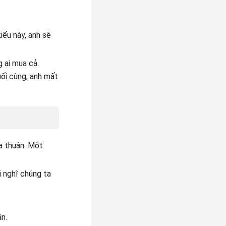
iểu này, anh sẽ
 ai mua cả.
uối cùng, anh mất
a thuận. Một
i nghĩ chúng ta
ân.