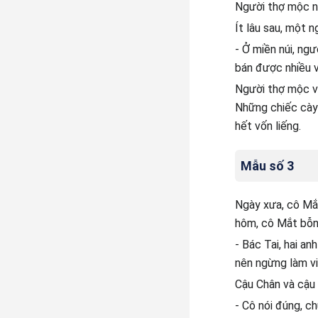
Người thợ mộc ng
Ít lâu sau, một n
- Ở miền núi, ngư
bán được nhiều và
Người thợ mộc vu
Những chiếc cày c
hết vốn liếng.
Mẫu số 3
Ngày xưa, cô Mắt
hôm, cô Mắt bỗng
- Bác Tai, hai an
nên ngừng làm vi
Cậu Chân và cậu 
- Cô nói đúng, ch