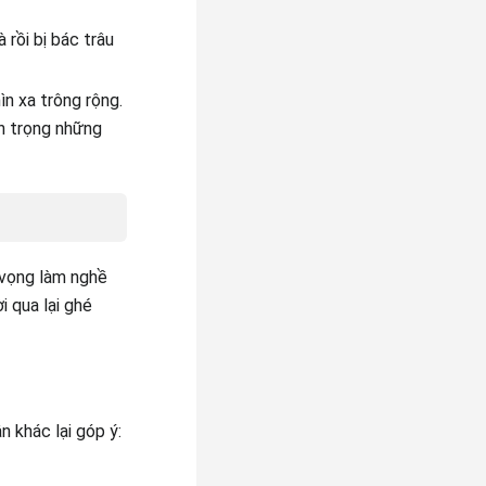
 rồi bị bác trâu
n xa trông rộng.
ôn trọng những
 vọng làm nghề
 qua lại ghé
n khác lại góp ý: