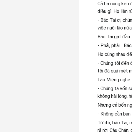
Cả ba cùng kéo đ
điều gì. Họ liền rủ
- Bác Tai ơi, ch
việc nuôi lão nữ
Bác Tai gật đầu:
- Phải, phải… Bá
Họ cùng nhau đến
- Chúng tôi đến 
tôi đã quá mệt mỏ
Lão Miệng nghe x
- Chúng ta vốn s
không hài lòng, h
Nhưng cả bốn ngư
- Không cần bàn b
Từ đó, bác Tai, 
rã rời. Cậu Chân