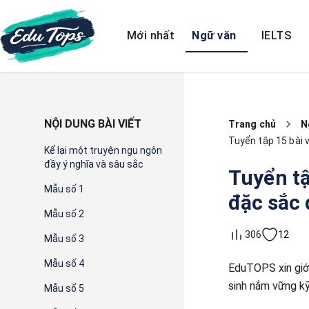
Mới nhất
Ngữ văn
IELTS
NỘI DUNG BÀI VIẾT
Trang chủ
N
Tuyển tập 15 bài 
Kể lại một truyện ngụ ngôn
đầy ý nghĩa và sâu sắc
Tuyển tậ
Mẫu số 1
đặc sắc 
Mẫu số 2
12
306
Mẫu số 3
Mẫu số 4
EduTOPS xin giớ
sinh nắm vững k
Mẫu số 5