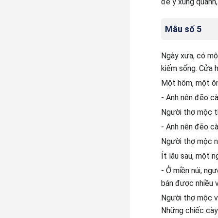
để ý xung quanh,
Mẫu số 5
Ngày xưa, có mộ
kiếm sống. Cửa h
Một hôm, một ôn
- Anh nên đẽo cà
Người thợ mộc th
- Anh nên đẽo cà
Người thợ mộc ng
Ít lâu sau, một n
- Ở miền núi, ngư
bán được nhiều và
Người thợ mộc vu
Những chiếc cày c