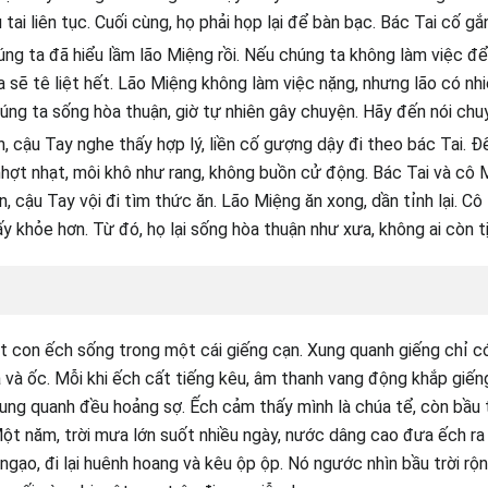
ù tai liên tục. Cuối cùng, họ phải họp lại để bàn bạc. Bác Tai cố gắn
húng ta đã hiểu lầm lão Miệng rồi. Nếu chúng ta không làm việc đ
a sẽ tê liệt hết. Lão Miệng không làm việc nặng, nhưng lão có nh
úng ta sống hòa thuận, giờ tự nhiên gây chuyện. Hãy đến nói chuyệ
, cậu Tay nghe thấy hợp lý, liền cố gượng dậy đi theo bác Tai. Đế
hợt nhạt, môi khô như rang, không buồn cử động. Bác Tai và cô 
, cậu Tay vội đi tìm thức ăn. Lão Miệng ăn xong, dần tỉnh lại. Cô
y khỏe hơn. Từ đó, họ lại sống hòa thuận như xưa, không ai còn tị
 con ếch sống trong một cái giếng cạn. Xung quanh giếng chỉ có
a và ốc. Mỗi khi ếch cất tiếng kêu, âm thanh vang động khắp giến
ung quanh đều hoảng sợ. Ếch cảm thấy mình là chúa tể, còn bầu t
Một năm, trời mưa lớn suốt nhiều ngày, nước dâng cao đưa ếch ra 
u ngạo, đi lại huênh hoang và kêu ộp ộp. Nó ngước nhìn bầu trời r