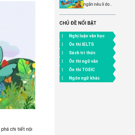
(Chủ đề A, C, D,
ngắn nêu lí do
học tập của em
F)
em yêu thích
trong học kì 1 -
một bài đọc đã
Tiết 6, 7, môn
học trong
CHỦ ĐỀ NỔI BẬT
Tiếng Việt 4
chương trình lớp
CTST
Bốn - Văn mẫu
Nghị luận văn học
lớp 4 bộ sách
Ôn thi IELTS
Chân trời sáng
tạo
Sách tri thức
Ôn thi ngữ văn
Ôn thi TOEIC
Ngôn ngữ khác
phá chi tiết nội