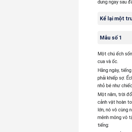
dung ngay sau đâ
Kể lại một tr
Mẫu số 1
Một chú ếch sống
cua và ốc.
Hằng ngày, tiếng
phải khiếp sợ. Ếc
nhỏ bé như chiếc
Một năm, trời đổ
cảnh vật hoàn toà
lớn, nó vô cùng n
mênh mông vô tận
tiếng: