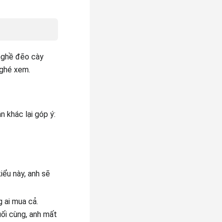
nghề đẽo cày
 ghé xem.
n khác lại góp ý:
iểu này, anh sẽ
 ai mua cả.
uối cùng, anh mất