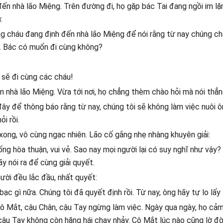
ến nhà lão Miệng. Trên đường đi, họ gặp bác Tai đang ngồi im lặ
:
úng cháu đang định đến nhà lão Miệng để nói rằng từ nay chúng c
a. Bác có muốn đi cùng không?
c sẽ đi cùng các cháu!
 nhà lão Miệng. Vừa tới nơi, họ chẳng thèm chào hỏi mà nói thẳn
đây để thông báo rằng từ nay, chúng tôi sẽ không làm việc nuôi 
i rồi.
ong, vô cùng ngạc nhiên. Lão cố gắng nhẹ nhàng khuyên giải:
ống hòa thuận, vui vẻ. Sao nay mọi người lại có suy nghĩ như vậy?
ãy nói ra để cùng giải quyết.
ời đều lắc đầu, nhất quyết:
ạc gì nữa. Chúng tôi đã quyết định rồi. Từ nay, ông hãy tự lo lấy 
cô Mắt, cậu Chân, cậu Tay ngừng làm việc. Ngày qua ngày, họ cả
, cậu Tay không còn hăng hái chạy nhảy. Cô Mắt lúc nào cũng lờ đ