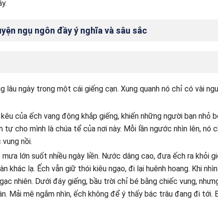
y.
uyện ngụ ngôn đầy ý nghĩa và sâu sắc
 lâu ngày trong một cái giếng cạn. Xung quanh nó chỉ có vài ngư
 kêu của ếch vang động khắp giếng, khiến những người bạn nhỏ 
h tự cho mình là chúa tể của nơi này. Mỗi lần ngước nhìn lên, nó c
 vung nồi.
 mưa lớn suốt nhiều ngày liền. Nước dâng cao, đưa ếch ra khỏi gi
n khác lạ. Ếch vẫn giữ thói kiêu ngạo, đi lại huênh hoang. Khi nhìn
gạc nhiên. Dưới đáy giếng, bầu trời chỉ bé bằng chiếc vung, nhưng
. Mải mê ngắm nhìn, ếch không để ý thấy bác trâu đang đi tới. B