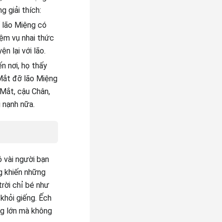
g giải thích:
ể lão Miệng có
iệm vụ nhai thức
n lại với lão.
n nơi, họ thấy
Mắt đỡ lão Miệng
 Mắt, cậu Chân,
 nạnh nữa.
 vài người bạn
g khiến những
rời chỉ bé như
khỏi giếng. Ếch
ộng lớn mà không