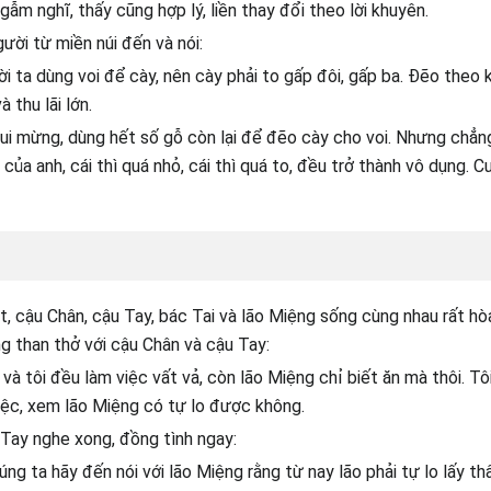
ẫm nghĩ, thấy cũng hợp lý, liền thay đổi theo lời khuyên.
gười từ miền núi đến và nói:
ời ta dùng voi để cày, nên cày phải to gấp đôi, gấp ba. Đẽo theo k
 thu lãi lớn.
i mừng, dùng hết số gỗ còn lại để đẽo cày cho voi. Nhưng chẳng
ủa anh, cái thì quá nhỏ, cái thì quá to, đều trở thành vô dụng. C
, cậu Chân, cậu Tay, bác Tai và lão Miệng sống cùng nhau rất hò
 than thở với cậu Chân và cậu Tay:
h và tôi đều làm việc vất vả, còn lão Miệng chỉ biết ăn mà thôi. Tô
ệc, xem lão Miệng có tự lo được không.
Tay nghe xong, đồng tình ngay:
úng ta hãy đến nói với lão Miệng rằng từ nay lão phải tự lo lấy th