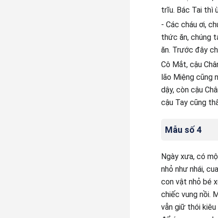
trĩu. Bác Tai thì 
- Các cháu ơi, c
thức ăn, chúng t
ăn. Trước đây ch
Cô Mắt, cậu Chân
lão Miệng cũng n
dậy, còn cậu Chân
cậu Tay cũng thấ
Mẫu số 4
Ngày xưa, có một
nhỏ như nhái, cu
con vật nhỏ bé x
chiếc vung nồi. 
vẫn giữ thói kiê