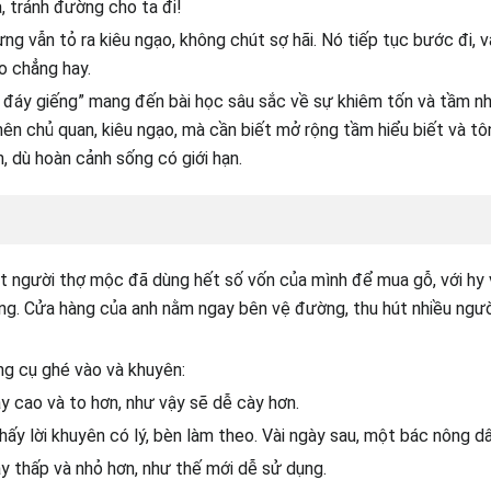
a, tránh đường cho ta đi!
g vẫn tỏ ra kiêu ngạo, không chút sợ hãi. Nó tiếp tục bước đi, và
o chẳng hay.
 đáy giếng” mang đến bài học sâu sắc về sự khiêm tốn và tầm nhì
ên chủ quan, kiêu ngạo, mà cần biết mở rộng tầm hiểu biết và t
, dù hoàn cảnh sống có giới hạn.
t người thợ mộc đã dùng hết số vốn của mình để mua gỗ, với hy
g. Cửa hàng của anh nằm ngay bên vệ đường, thu hút nhiều người
g cụ ghé vào và khuyên:
y cao và to hơn, như vậy sẽ dễ cày hơn.
ấy lời khuyên có lý, bèn làm theo. Vài ngày sau, một bác nông dâ
y thấp và nhỏ hơn, như thế mới dễ sử dụng.