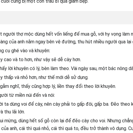
 cuối cùng bị một con trâu đi qua giẫm bẹp.
t người thợ mộc dùng hết vốn liếng để mua gỗ, với hy vọng làm 
àng của anh nằm ngay bên vệ đường, thu hút nhiều người qua lại
g cụ ghé vào và khuyên:
y cao và to hơn, như vậy sẽ dễ cày hơn.
ấy lời khuyên có lý, bèn làm theo. Vài ngày sau, một bác nông dâ
y thấp và nhỏ hơn, như thế mới dễ sử dụng.
ẫm nghĩ, thấy cũng hợp lý, liền thay đổi theo lời khuyên.
gười từ miền núi đến và nói:
ời ta dùng voi để cày, nên cày phải to gấp đôi, gấp ba. Đẽo theo k
 thu lãi lớn.
i mừng, dùng hết số gỗ còn lại để đẽo cày cho voi. Nhưng chẳng
ủa anh, cái thì quá nhỏ, cái thì quá to, đều trở thành vô dụng. C