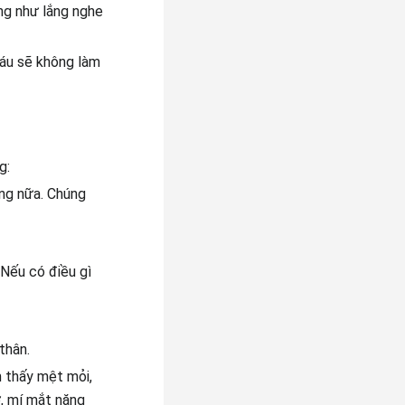
ng như lắng nghe
háu sẽ không làm
g:
ông nữa. Chúng
 Nếu có điều gì
thân.
m thấy mệt mỏi,
ờ, mí mắt nặng