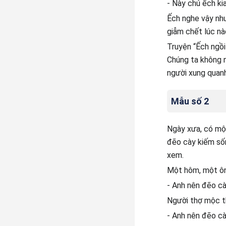
- Này chú ếch ki
Ếch nghe vậy nhưn
giẫm chết lúc nà
Truyện “Ếch ngồi
Chúng ta không n
người xung quanh
Mẫu số 2
Ngày xưa, có mộ
đẽo cày kiếm sốn
xem.
Một hôm, một ôn
- Anh nên đẽo cà
Người thợ mộc th
- Anh nên đẽo cà