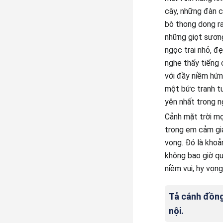
cây, những đàn c
bò thong dong ra
những giọt sương
ngọc trai nhỏ, đ
nghe thấy tiếng 
với đầy niềm hứn
một bức tranh tu
yên nhất trong n
Cảnh mặt trời m
trong em cảm giá
vọng. Đó là khoả
không bao giờ qu
niềm vui, hy vọng
Tả cánh đồng
nội.