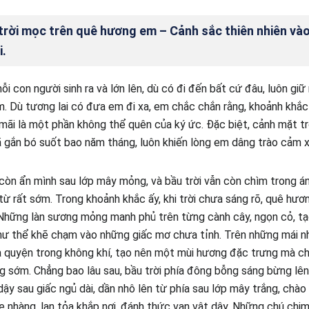
trời mọc trên quê hương em – Cảnh sắc thiên nhiên vào
i.
i con người sinh ra và lớn lên, dù có đi đến bất cứ đâu, luôn giữ 
tim. Dù tương lai có đưa em đi xa, em chắc chắn rằng, khoảnh khắ
mãi là một phần không thể quên của ký ức. Đặc biệt, cảnh mặt t
 gắn bó suốt bao năm tháng, luôn khiến lòng em dâng trào cảm x
 còn ẩn mình sau lớp mây mỏng, và bầu trời vẫn còn chìm trong á
ừ rất sớm. Trong khoảnh khắc ấy, khi trời chưa sáng rõ, quê hươ
 Những làn sương mỏng manh phủ trên từng cành cây, ngọn cỏ, tạ
ư thể khẽ chạm vào những giấc mơ chưa tỉnh. Trên những mái nh
a quyện trong không khí, tạo nên một mùi hương đặc trưng mà ch
g sớm. Chẳng bao lâu sau, bầu trời phía đông bỗng sáng bừng lên.
dậy sau giấc ngủ dài, dần nhô lên từ phía sau lớp mây trắng, chà
ẹ nhàng, lan tỏa khắp nơi, đánh thức vạn vật dậy. Những chú chim 