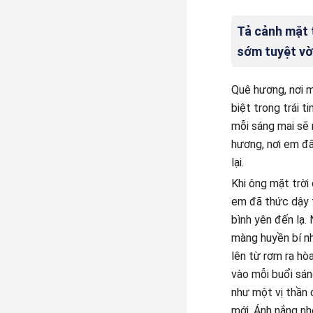
Tả cảnh mặt 
sớm tuyệt vờ
Quê hương, nơi mỗ
biệt trong trái 
mỗi sáng mai sẽ 
hương, nơi em đã
lại.
Khi ông mặt trời
em đã thức dậy t
bình yên đến lạ.
màng huyền bí nh
lên từ rơm rạ hò
vào mỗi buổi sán
như một vị thần 
mới. Ánh nắng nh