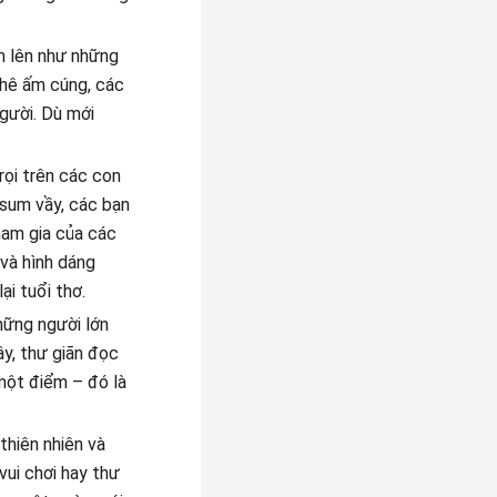
n lên như những
phê ấm cúng, các
gười. Dù mới
rọi trên các con
 sum vầy, các bạn
ham gia của các
và hình dáng
i tuổi thơ.
hững người lớn
ây, thư giãn đọc
một điểm – đó là
thiên nhiên và
vui chơi hay thư