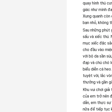
quay hình thú cư
giác như mình đa
Xung quanh còn c
bạn nhỏ, không t
Sau những phút g
sấu và xiếc thú.
mục xiếc đặc sắc
cho đầu vào miện
với bộ da sần sù
đạp và chú chó l
biểu diễn cá heo
tuyệt vời, lắc vò
thưởng và gần gũ
Khu vui chơi giải
của em trở nên đ
dẫn, em thực sự 
nữa để tiếp tục 