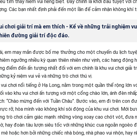
ều tìm thấy niềm vui riêng biệt. Đây chính là khởi đầu tuyệt vời
ợng. Các bạn nhất định phải đến một lần để cảm nhận không khí t
i chơi giải trí mà em thích - Kể về những trải nghiệm vu
hiên đường giải trí độc đáo.
i, em may mắn được bố mẹ thưởng cho một chuyến du lịch tuyệ
iêm ngưỡng nhiều kỳ quan thiên nhiên như vịnh, các hang động h
ng điểm đến ấn tượng nhất đối với em chính là khu vui chơi giải t
những kỷ niệm vui vẻ và những trò chơi thú vị.
vui chơi nổi tiếng ở Hạ Long, nằm trong một quần thể rộng lớn với
 Lối vào khu vui chơi ấn tượng với một cổng chào lớn, ánh đèn nhấp
h: “Chào mừng đến với Tuần Châu”. Bước vào, em đi trên con đư
rực rỡ, hòa mình vào không khí sôi động của khu vui chơi. Mới bư
ng trò chơi cảm giác mạnh: những vòng xoay cao chót vót, đưa ng
ờ, hay đoàn tàu lượn siêu tốc với những khúc cua ngoằn ngoèo đ
bị mê hoặc hơn bởi những chiếc nhà bóng, nhà phao vui nhộn, hay