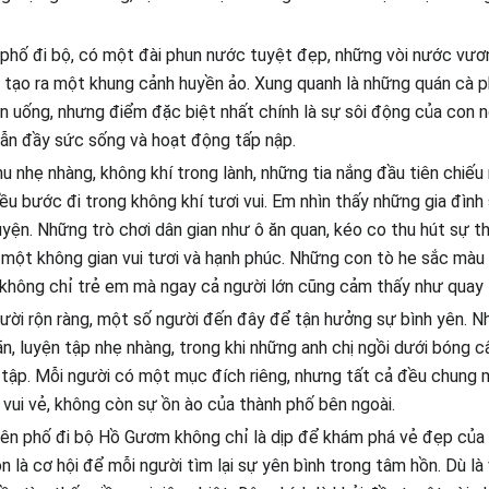
phố đi bộ, có một đài phun nước tuyệt đẹp, những vòi nước vươ
, tạo ra một khung cảnh huyền ảo. Xung quanh là những quán cà 
ăn uống, nhưng điểm đặc biệt nhất chính là sự sôi động của con n
vẫn đầy sức sống và hoạt động tấp nập.
u nhẹ nhàng, không khí trong lành, những tia nắng đầu tiên chiếu 
ều bước đi trong không khí tươi vui. Em nhìn thấy những gia đình
huyện. Những trò chơi dân gian như ô ăn quan, kéo co thu hút sự t
 một không gian vui tươi và hạnh phúc. Những con tò he sắc màu 
không chỉ trẻ em mà ngay cả người lớn cũng cảm thấy như quay lạ
ười rộn ràng, một số người đến đây để tận hưởng sự bình yên. N
ãn, luyện tập nhẹ nhàng, trong khi những anh chị ngồi dưới bóng c
 tập. Mỗi người có một mục đích riêng, nhưng tất cả đều chung 
 vui vẻ, không còn sự ồn ào của thành phố bên ngoài.
ên phố đi bộ Hồ Gươm không chỉ là dịp để khám phá vẻ đẹp của 
 là cơ hội để mỗi người tìm lại sự yên bình trong tâm hồn. Dù là 