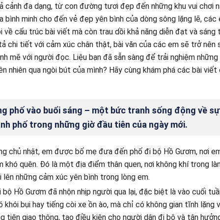
tả cảnh đa dạng, từ con đường tươi đẹp đến những khu vui chơi n
a bình minh cho đến vẻ đẹp yên bình của dòng sông lặng lẽ, các
i về cấu trúc bài viết mà còn trau dồi khả năng diễn đạt và sáng
ả chi tiết với cảm xúc chân thật, bài văn của các em sẽ trở nên
h mẽ với người đọc. Liệu bạn đã sẵn sàng để trải nghiệm những
iên nhiên qua ngòi bút của mình? Hãy cùng khám phá các bài vi
g phố vào buổi sáng – một bức tranh sống động về s
nh phố trong những giờ đầu tiên của ngày mới.
ng chủ nhật, em được bố mẹ đưa đến phố đi bộ Hồ Gươm, nơi em
m khó quên. Đó là một địa điểm thân quen, nơi không khí trong là
i lên những cảm xúc yên bình trong lòng em.
 bộ Hồ Gươm đã nhộn nhịp người qua lại, đặc biệt là vào cuối tuầ
ó khói bụi hay tiếng còi xe ồn ào, mà chỉ có không gian tĩnh lặng
 tiện giao thông, tạo điều kiện cho người dân đi bộ và tận hưởn