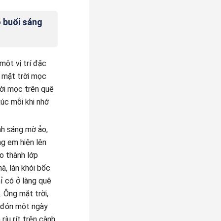
 buổi sáng
một vị trí đặc
c mặt trời mọc
rời mọc trên quê
úc mỗi khi nhớ
nh sáng mờ ảo,
ng em hiện lên
o thành lớp
à, làn khói bốc
ỉ có ở làng quê
 Ông mặt trời,
o đón một ngày
ríu rít trên cành