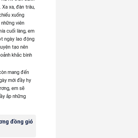
 Xa xa, đàn trâu,
chiếu xuống
ư những viên
hía cuối làng, em
ột ngày lao động
quyện tạo nên
hoảnh khắc bình
 còn mang đến
gày mới đầy hy
ương, em sẽ
đầy ắp những
ương đồng gió