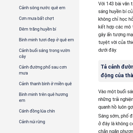
Với 143 bài văn 
Cảnh sông nước quê em
sáng huyền bí củ
Cơn mưa bất chợt
không chỉ học hỏ
kết hợp các mô t
Đêm trăng huyền bí
gây ấn tượng mạn
Bình minh tươi đẹp ở quê em
tuyệt vời của th
dưới đây.
Cảnh buổi sáng trong vườn
cây
Tả cảnh đườn
Cảnh đường phố sau cơn
mưa
động của thà
Cảnh thanh bình ở miền quê
Vào một buổi sá
Bình minh trên quê hương
những trải nghiệ
em
quanh hồ luôn gợ
Cánh đồng lúa chín
Sáng sớm, phố đi
Cảnh núi rừng
ở đây là không c
chắn ngăn phương