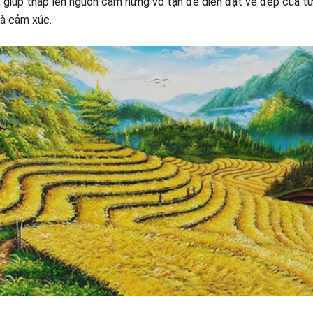
 giúp thắp lên nguồn cảm hứng vô tận để diễn đạt vẻ đẹp của t
và cảm xúc.