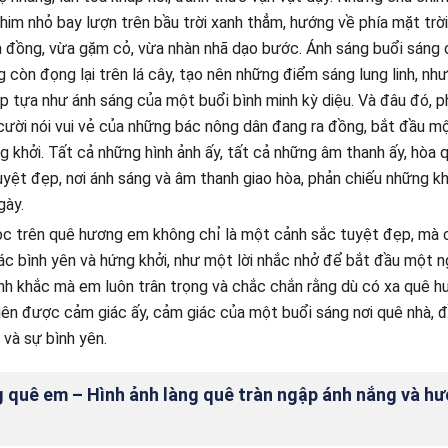
him nhỏ bay lượn trên bầu trời xanh thẳm, hướng về phía mặt trời.
 đồng, vừa gặm cỏ, vừa nhàn nhã dạo bước. Ánh sáng buổi sáng 
 còn đọng lại trên lá cây, tạo nên những điểm sáng lung linh, nh
ẹp tựa như ánh sáng của một buổi bình minh kỳ diệu. Và đâu đó, p
cười nói vui vẻ của những bác nông dân đang ra đồng, bắt đầu m
g khởi. Tất cả những hình ảnh ấy, tất cả những âm thanh ấy, hòa 
yệt đẹp, nơi ánh sáng và âm thanh giao hòa, phản chiếu những k
gày.
ọc trên quê hương em không chỉ là một cảnh sắc tuyệt đẹp, mà
c bình yên và hứng khởi, như một lời nhắc nhở để bắt đầu một n
nh khắc mà em luôn trân trọng và chắc chắn rằng dù có xa quê h
ên được cảm giác ấy, cảm giác của một buổi sáng nơi quê nhà, 
 và sự bình yên.
 quê em – Hình ảnh làng quê tràn ngập ánh nắng và h