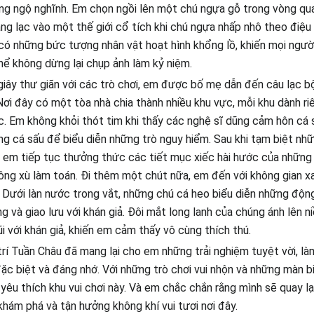
ng ngộ nghĩnh. Em chọn ngồi lên một chú ngựa gỗ trong vòng qu
ng lạc vào một thế giới cổ tích khi chú ngựa nhấp nhô theo điệu 
ó những bức tượng nhân vật hoạt hình khổng lồ, khiến mọi người
hể không dừng lại chụp ảnh làm kỷ niệm.
iây thư giãn với các trò chơi, em được bố mẹ dẫn đến câu lạc bộ
 Nơi đây có một tòa nhà chia thành nhiều khu vực, mỗi khu dành ri
. Em không khỏi thót tim khi thấy các nghệ sĩ dũng cảm hôn cá 
g cá sấu để biểu diễn những trò nguy hiểm. Sau khi tạm biệt nh
i, em tiếp tục thưởng thức các tiết mục xiếc hài hước của những 
ông xù làm toán. Đi thêm một chút nữa, em đến với không gian x
. Dưới làn nước trong vắt, những chú cá heo biểu diễn những độn
ng và giao lưu với khán giả. Đôi mắt long lanh của chúng ánh lên n
i với khán giả, khiến em cảm thấy vô cùng thích thú.
 trí Tuần Châu đã mang lại cho em những trải nghiệm tuyệt vời, l
ặc biệt và đáng nhớ. Với những trò chơi vui nhộn và những màn b
yêu thích khu vui chơi này. Và em chắc chắn rằng mình sẽ quay lại
khám phá và tận hưởng không khí vui tươi nơi đây.