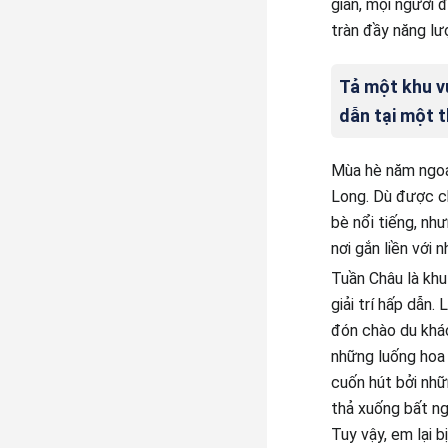
giãn, mọi người đ
tràn đầy năng lư
Tả một khu vu
dẫn tại một t
Mùa hè năm ngoá
Long. Dù được ch
bè nổi tiếng, như
nơi gắn liền với 
Tuần Châu là khu 
giải trí hấp dẫn.
đón chào du khác
những luống hoa 
cuốn hút bởi nhữ
thả xuống bất ng
Tuy vậy, em lại 