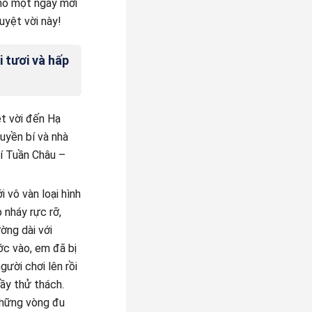
 cho một ngày mới
uyệt vời này!
i tươi và hấp
t vời đến Hạ
uyền bí và nhà
rí Tuần Châu –
 vô vàn loại hình
 nháy rực rỡ,
ờng dài với
ớc vào, em đã bị
ười chơi lên rồi
ầy thử thách.
 những vòng đu