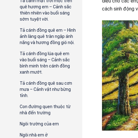
diệu cho các em,
Tả cảnh mặt trời mọc trên
quê hương em – Cảnh sắc
cách sinh động 
thiên nhiên vào buổi sáng
sớm tuyệt vời.
Tả cánh đồng quê em – Hình
ảnh làng quê tràn ngập ánh
nắng và hương đồng gió nội.
Tả cánh đồng lúa quê em
vào buổi sáng – Cảnh sắc
bình minh trên cánh đồng
xanh mướt.
Tả cánh đồng quê sau cơn
mưa – Cảnh vật như bừng
tỉnh.
Con đường quen thuộc từ
nhà đến trường
Ngôi trường của em
Ngôi nhà em ở