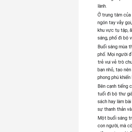
lành.
Ở trung tâm của 
ngón tay vẫy gọi
khu vực tụ tập, 
sáng, phố đi bộ 
Buổi sáng mùa th
phố. Mọi người đ
trẻ vui vẻ trò c
bạn nhỏ, tạo nên
phong phú khiến 
Bên cạnh tiếng c
tuổi đi bộ thư gi
sách hay làm bài
sự thanh thản và
Một buổi sáng tr
con người, mà còn