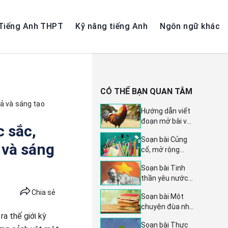
Tiếng Anh THPT
Kỹ năng tiếng Anh
Ngôn ngữ khác
CÓ THỂ BẠN QUAN TÂM
tả và sáng tạo
Hướng dẫn viết
đoạn mở bài và
c sắc,
kết bài cho bài
Soạn bài Củng
văn miêu tả con
 và sáng
cố, mở rộng
vật - Tiếng Việt
trang 95 - Kết
4 Chân trời sáng
Soạn bài Tinh
nối tri thức 10:
tạo Tập 2 Bài 6
thần yêu nước
Hướng dẫn chi
của nhân dân ta
tiết Ngữ văn lớp
Chia sẻ
Soạn bài Một
- Ngữ văn lớp 7
10, sách Kết nối
chuyện đùa nho
trang 37 sách
tri thức tập 2
a thế giới kỳ
nhỏ - Ngữ văn
Cánh diều tập 2:
Soạn bài Thực
lớp 10 trang 53