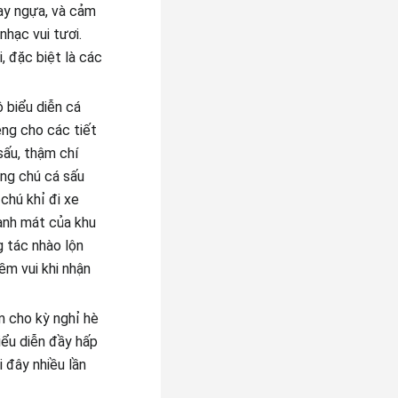
ay ngựa, và cảm
nhạc vui tươi.
, đặc biệt là các
 biểu diễn cá
êng cho các tiết
sấu, thậm chí
ững chú cá sấu
chú khỉ đi xe
anh mát của khu
g tác nhào lộn
iềm vui khi nhận
àm cho kỳ nghỉ hè
iểu diễn đầy hấp
 đây nhiều lần