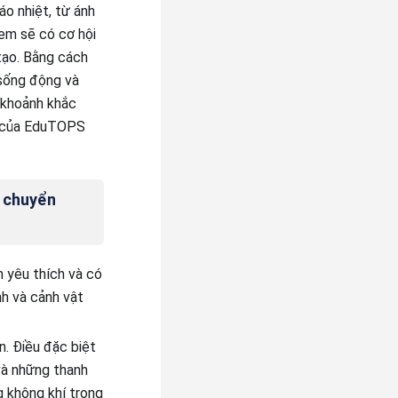
áo nhiệt, từ ánh
 em sẽ có cơ hội
 tạo. Bằng cách
 sống động và
 khoảnh khắc
ết của EduTOPS
ự chuyển
 yêu thích và có
nh và cảnh vật
n. Điều đặc biệt
 và những thanh
g không khí trong