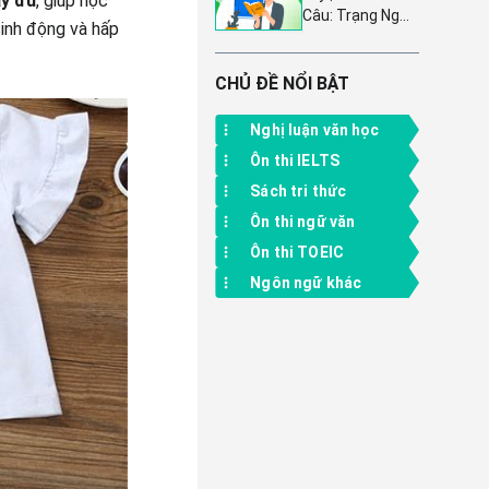
ầy đủ
, giúp học
Câu: Trạng Ngữ
dành cho học
sinh động và hấp
(Tiếp Theo) -
sinh lớp 6
Bài 14 Tiếng
Việt Lớp 4 Tập 2
CHỦ ĐỀ NỔI BẬT
Cánh Diều
Nghị luận văn học
Ôn thi IELTS
Sách tri thức
Ôn thi ngữ văn
Ôn thi TOEIC
Ngôn ngữ khác