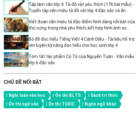
Tập làm văn lớp 4: Tả đồ vật yêu thích (176 bài mẫu) -
Tuyển tập văn miêu tả đồ vật lớp 4 đặc sắc và ấn
tượng nhất
Viết đoạn văn miêu tả đặc điểm hình dáng nổi bật của
thú cưng trong nhà yêu thích, kết hợp hình ảnh so
sánh và nhân hóa - Văn mẫu lớp 4 CTST
Bộ đề đọc hiểu Tiếng Việt 4 Cánh Diều - Tài liệu hỗ trợ
rèn luyện kỹ năng đọc hiểu cho học sinh lớp 4
Tóm tắt tác phẩm Cô Tô của Nguyễn Tuân - Văn mẫu
lớp 6 đặc sắc
CHỦ ĐỀ NỔI BẬT
Nghị luận văn học
Ôn thi IELTS
Sách tri thức
Ôn thi ngữ văn
Ôn thi TOEIC
Ngôn ngữ khác
A product of TOPS GLOBAL, Singapore