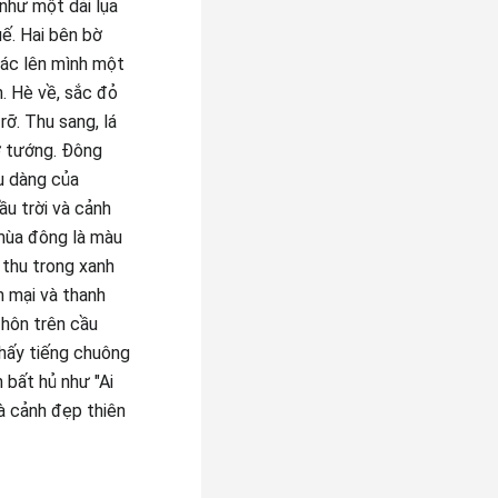
như một dải lụa
ế. Hai bên bờ
oác lên mình một
. Hè về, sắc đỏ
ỡ. Thu sang, lá
cờ tướng. Đông
ịu dàng của
u trời và cảnh
mùa đông là màu
 thu trong xanh
m mại và thanh
 hôn trên cầu
hấy tiếng chuông
 bất hủ như "Ai
 cảnh đẹp thiên