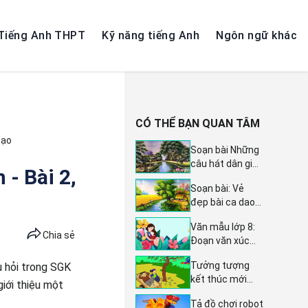
Tiếng Anh THPT
Kỹ năng tiếng Anh
Ngôn ngữ khác
CÓ THỂ BẠN QUAN TÂM
tạo
Soạn bài Những
câu hát dân gian
 - Bài 2,
về vẻ đẹp quê
Soạn bài: Vẻ
hương - Ngữ văn
đẹp bài ca dao
lớp 6 sách Chân
"Đứng bên ni
trời sáng tạo
Văn mẫu lớp 8:
đồng, ngó bên
tập 1 trang 61
Chia sẻ
Đoạn văn xúc
tê đồng" - Ngữ
động về hình
văn lớp 6, Chân
Tưởng tượng
u hỏi trong SGK
ảnh và chi tiết
trời sáng tạo,
kết thúc mới
người mẹ khiến
giới thiệu một
trang 66, tập 1
cho truyện Cây
em yêu thương
Tả đồ chơi robot
khế - Văn mẫu