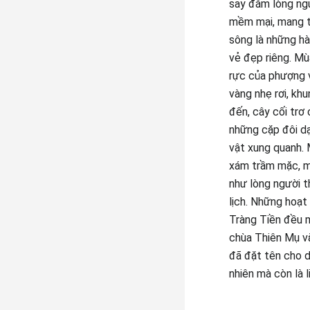
say đắm lòng ngư
mềm mại, mang th
sông là những hà
vẻ đẹp riêng. Mù
rực của phượng v
vàng nhẹ rơi, kh
đến, cây cối trơ
những cặp đôi dạ
vật xung quanh.
xám trầm mặc, mù
như lòng người t
lịch. Những hoạt
Tràng Tiền đều 
chùa Thiên Mụ vă
đã đặt tên cho 
nhiên mà còn là 