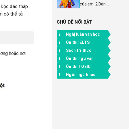
nhất - 7 mẫu
của em: 2 Dàn ý
sáng tạo lớp 6
 Độc đáo tháp
hay
chi tiết & 11 bài
 có thể tải
văn mẫu tả đồ
chơi yêu thích
CHỦ ĐỀ NỔI BẬT
đặc sắc nhất
Nghị luận văn học
Ôn thi IELTS
Sách tri thức
ương hoặc nơi
Ôn thi ngữ văn
Ôn thi TOEIC
Ngôn ngữ khác