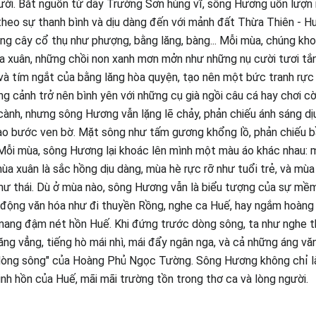
ời. Bắt nguồn từ dãy Trường Sơn hùng vĩ, sông Hương uốn lượn 
eo sự thanh bình và dịu dàng đến với mảnh đất Thừa Thiên - Hu
ng cây cổ thụ như phượng, bằng lăng, bàng... Mỗi mùa, chúng kh
a xuân, những chồi non xanh mơn mởn như những nụ cười tươi tắn
à tím ngắt của bằng lăng hòa quyện, tạo nên một bức tranh rực r
ung cảnh trở nên bình yên với những cụ già ngồi câu cá hay chơi 
 cành, nhưng sông Hương vẫn lặng lẽ chảy, phản chiếu ánh sáng d
o bước ven bờ. Mặt sông như tấm gương khổng lồ, phản chiếu bầ
 Mỗi mùa, sông Hương lại khoác lên mình một màu áo khác nhau: 
a xuân là sắc hồng dịu dàng, mùa hè rực rỡ như tuổi trẻ, và mùa
hư thái. Dù ở mùa nào, sông Hương vẫn là biểu tượng của sự mề
 động văn hóa như đi thuyền Rồng, nghe ca Huế, hay ngắm hoàng
mang đậm nét hồn Huế. Khi đứng trước dòng sông, ta như nghe t
ng vẳng, tiếng hò mái nhì, mái đẩy ngân nga, và cả những áng văn
dòng sông" của Hoàng Phủ Ngọc Tường. Sông Hương không chỉ là
linh hồn của Huế, mãi mãi trường tồn trong thơ ca và lòng người.