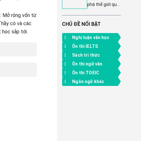
2 Dàn Ý & 17 Bài
phá thế giới qua
tiết và sáng tạo
Văn Mẫu Đặc
trang 97 - Đọc
Sắc
u: Mở rộng vốn từ
mở rộng Tiếng
 Thầy cô và các
Việt lớp 4, Kết
CHỦ ĐỀ NỔI BẬT
nối tri thức tập 2
 học sắp tới.
Nghị luận văn học
Ôn thi IELTS
Sách tri thức
Ôn thi ngữ văn
Ôn thi TOEIC
Ngôn ngữ khác