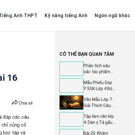
Tiếng Anh THPT
Kỹ năng tiếng Anh
Ngôn ngữ khác
CÓ THỂ BẠN QUAN TÂM
Phân tích sâu
sắc tác phẩm
ài 16
Bài học đường
Mẫu Phiếu Góp
đời đầu tiên -
Ý SGK Lớp 4 Bộ
Tuyển tập 7 bài
Chân Trời Sáng
văn mẫu lớp 6
Văn Mẫu Lớp 7:
Tạo Năm 2023 -
đặc sắc
Chia sẻ
Giải Thích Câu
2024 (11 Môn)
Nói 'Sách Là
Tập làm văn lớp
ải đáp các câu
Ngọn Đèn Sáng
4: Dàn ý Tả gấu
Bất Diệt Của Trí
g chỉ củng cố
bông (3 mẫu) -
Tuệ Con Người' -
g học tập và
Bài 20: Khám
Hướng dẫn chi