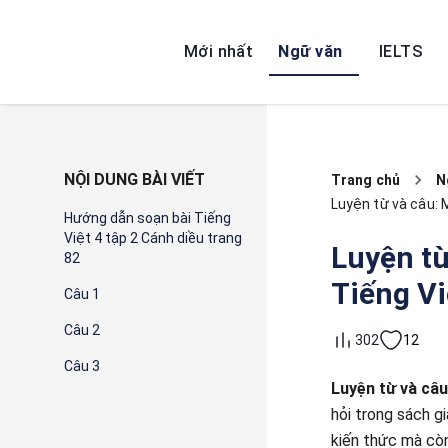
Mới nhất
Ngữ văn
IELTS
NỘI DUNG BÀI VIẾT
Trang chủ
N
Luyện từ và câu: M
Hướng dẫn soạn bài Tiếng
Việt 4 tập 2 Cánh diều trang
Luyện từ
82
Tiếng Vi
Câu 1
Câu 2
12
302
Câu 3
Luyện từ và câu
hỏi trong sách g
kiến thức mà còn