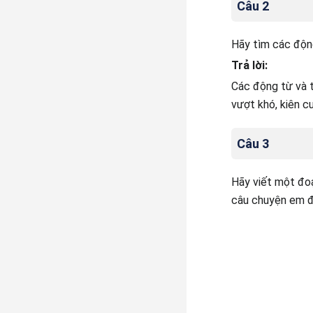
Câu 2
Hãy tìm các động 
Trả lời:
Các động từ và t
vượt khó, kiên c
Câu 3
Hãy viết một đoạ
câu chuyện em đ