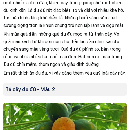
một chiếc lá độc đáo, khiến cây trông giống như một chiếc
dù xinh xắn. Lá đu đủ rất đặc biệt, to và dài với nhiều khe hở,
tạo nên hình dáng khó diễn tả. Những buổi sáng sớm, hạt
sương đọng trên lá khiến chúng trở nên lấp lánh và đẹp mắt.
Khi mùa quả đến, những quả đu đủ mọc ra từ thân cây. Vỏ
quả màu xanh từ khi còn non cho đến lúc gần chín, sau đó
chuyển sang màu vàng tươi. Quả đu đủ phình to, bên trong
rỗng và chứa nhiều hạt nhỏ màu đen. Hạt non có màu trắng.
Đu đủ chín mềm, thơm ngon và giàu dinh dưỡng.
Em rất thích ăn đu đủ, vì vậy càng thêm yêu quý loài cây này.
Tả cây đu đủ - Mẫu 2