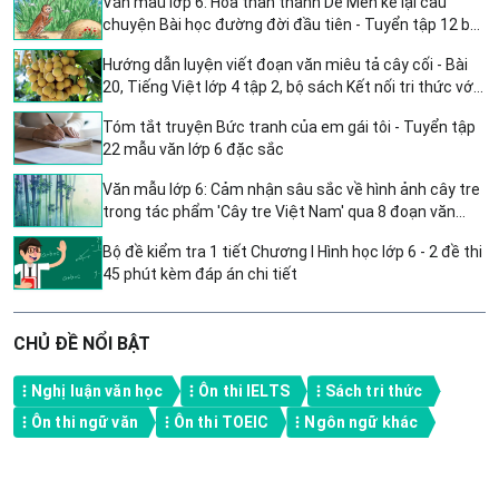
Văn mẫu lớp 6: Hóa thân thành Dế Mèn kể lại câu
chuyện Bài học đường đời đầu tiên - Tuyển tập 12 bài
văn mẫu hay và ý nghĩa
Hướng dẫn luyện viết đoạn văn miêu tả cây cối - Bài
20, Tiếng Việt lớp 4 tập 2, bộ sách Kết nối tri thức với
cuộc sống
Tóm tắt truyện Bức tranh của em gái tôi - Tuyển tập
22 mẫu văn lớp 6 đặc sắc
Văn mẫu lớp 6: Cảm nhận sâu sắc về hình ảnh cây tre
trong tác phẩm 'Cây tre Việt Nam' qua 8 đoạn văn
mẫu
Bộ đề kiểm tra 1 tiết Chương I Hình học lớp 6 - 2 đề thi
45 phút kèm đáp án chi tiết
CHỦ ĐỀ NỔI BẬT
Nghị luận văn học
Ôn thi IELTS
Sách tri thức
Ôn thi ngữ văn
Ôn thi TOEIC
Ngôn ngữ khác