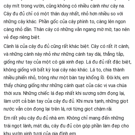
cây mít trong vườn, cũng không có nhiều cành như cây na.
Cây đu đủ chỉ có một thân duy nhất, nhỏ hơn nhiều so với
những cây khác. Phần gốc của cây phình to, càng lên ngọn
càng nhỏ dần. Thân cây có những vằn ngang mờ mờ, tạo nên
vẻ đẹp riêng biệt.
Cành lá của cây đu đủ cũng rất khác biệt. Cây có rất ít cành,
và những cành này nhỏ như những cánh tay dài, thẳng tắp,
giống như tay của một cô gái xinh đẹp. Lá đu đủ rất đặc biệt,
không giống với bất kỳ loại cây nào khác. Lá to, chia thành
nhiều phiến nhỏ, trông như một bàn tay khổng lồ. Đôi khi, em
thấy chúng giống như những cánh quạt của các vị vua chúa
thời xưa. Những chiếc lá đẹp nhất khi sương sớm đọng lại,
làm ướt cả bàn tay của cây đu đủ. Khi mưa tạnh, những giọt
nước vẫn còn đọng lại trên lá, rơi từng giọt chậm rãi.
Em rất yêu cây đu đủ nhà em. Không chỉ mang đến những
trái ngọt lành, mát dịu, cây đu đủ còn góp phần làm đẹp cho
khu vườn xinh tươi của gia đình em.