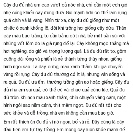
Cây đu đủ nhà em cao vượt cả nóc nhà, chỉ cần một cơn gió
nhẹ cũng khiến cây đung đưa. Gió mạnh hơn có thể làm rụng
quả chín và lá vàng. Nhìn từ xa, cây đu đủ giống như một
chiếc ô xanh khổng lồ, đôi khi trông hơi giống cây dừa. Thân
cây màu bạc trắng, to gần bằng cột nhà, bề mặt sần sùi với
những vết lõm do lá già rụng để lại. Cây không mọc thẳng mà
hơi nghiêng, do gió và trọng lượng quả. Lá đu đủ rất to, gồm
cuống dài rỗng và phiến lá xẻ thành từng thùy nhọn, giống
hình ngôi sao. Lá dày, cứng, màu xanh thẫm, khi già chuyển
vàng rồi rụng. Cây đu đủ thường có ít lá, nhưng vẫn sống và
ra quả. Đu đủ ưa ẩm, thường trồng gần ao hoặc giếng. Cây đu
đủ nhà em sai quả, có thể có vài chục quả cùng lúc. Quả đu
đủ tròn, khi non màu xanh thẫm, chín chuyển vàng cam, ruột
hình ngôi sao năm cánh, thịt mềm ngọt. Đu đủ rất tốt cho
sức khỏe và dễ trồng, nhà em không cần mua bao giờ.
Em rất thích ăn đu đủ vì nó ngon, bổ và rẻ. Đây cũng là cây
đầu tiên em tự tay trồng. Em mong cây luôn khỏe mạnh để