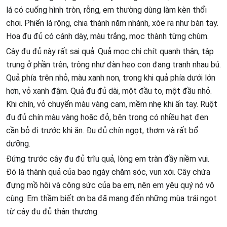
lá có cuống hình tròn, rỗng, em thường dùng làm kèn thổi
chơi. Phiến lá rộng, chia thành năm nhánh, xòe ra như bàn tay.
Hoa đu đủ có cánh dày, màu trắng, mọc thành từng chùm.
Cây đu đủ này rất sai quả. Quả mọc chi chít quanh thân, tập
trung ở phần trên, trông như đàn heo con đang tranh nhau bú.
Quả phía trên nhỏ, màu xanh non, trong khi quả phía dưới lớn
hơn, vỏ xanh đậm. Quả đu đủ dài, một đầu to, một đầu nhỏ.
Khi chín, vỏ chuyển màu vàng cam, mềm nhẹ khi ấn tay. Ruột
đu đủ chín màu vàng hoặc đỏ, bên trong có nhiều hạt đen
cần bỏ đi trước khi ăn. Đu đủ chín ngọt, thơm và rất bổ
dưỡng.
Đứng trước cây đu đủ trĩu quả, lòng em tràn đầy niềm vui.
Đó là thành quả của bao ngày chăm sóc, vun xới. Cây chứa
đựng mồ hôi và công sức của ba em, nên em yêu quý nó vô
cùng. Em thầm biết ơn ba đã mang đến những mùa trái ngọt
từ cây đu đủ thân thương.