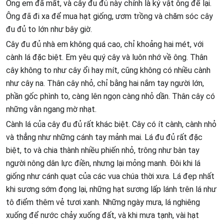
Ông em đã mất, và cây đu đủ này chính là kỷ vật ông để lại.
Ông đã đi xa để mua hạt giống, ươm trồng và chăm sóc cây
đu đủ to lớn như bây giờ.
Cây đu đủ nhà em không quá cao, chỉ khoảng hai mét, với
cành lá đặc biệt. Em yêu quý cây và luôn nhớ về ông. Thân
cây không to như cây ổi hay mít, cũng không có nhiều cành
như cây na. Thân cây nhỏ, chỉ bằng hai nắm tay người lớn,
phần gốc phình to, càng lên ngọn càng nhỏ dần. Thân cây có
những vằn ngang mờ nhạt.
Cành lá của cây đu đủ rất khác biệt. Cây có ít cành, cành nhỏ
và thẳng như những cánh tay mảnh mai. Lá đu đủ rất đặc
biệt, to và chia thành nhiều phiến nhỏ, trông như bàn tay
người nông dân lực điền, nhưng lại mỏng manh. Đôi khi lá
giống như cánh quạt của các vua chúa thời xưa. Lá đẹp nhất
khi sương sớm đọng lại, những hạt sương lấp lánh trên lá như
tô điểm thêm vẻ tươi xanh. Những ngày mưa, lá nghiêng
xuống để nước chảy xuống đất, và khi mưa tạnh, vài hạt