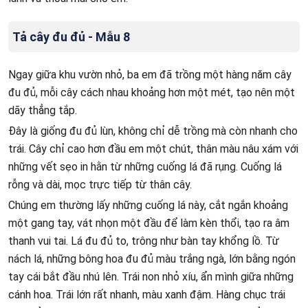
Tả cây đu đủ - Mẫu 8
Ngay giữa khu vườn nhỏ, ba em đã trồng một hàng năm cây
đu đủ, mỗi cây cách nhau khoảng hơn một mét, tạo nên một
dãy thẳng tắp.
Đây là giống đu đủ lùn, không chỉ dễ trồng mà còn nhanh cho
trái. Cây chỉ cao hơn đầu em một chút, thân màu nâu xám với
những vết sẹo in hằn từ những cuống lá đã rụng. Cuống lá
rỗng và dài, mọc trực tiếp từ thân cây.
Chúng em thường lấy những cuống lá này, cắt ngắn khoảng
một gang tay, vát nhọn một đầu để làm kèn thổi, tạo ra âm
thanh vui tai. Lá đu đủ to, trông như bàn tay khổng lồ. Từ
nách lá, những bông hoa đu đủ màu trắng ngà, lớn bằng ngón
tay cái bắt đầu nhú lên. Trái non nhỏ xíu, ẩn mình giữa những
cánh hoa. Trái lớn rất nhanh, màu xanh đậm. Hàng chục trái