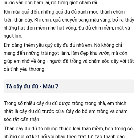
nước vẫn còn bám lại, rơi từng giọt chậm rãi.
Khi mùa quả đến, những quả đu đủ xanh mọc thành chùm
trên thân cây. Khi chín, quả chuyển sang màu vàng, bổ ra thấy
những hạt đen mềm như hạt vòng. Đu đủ chín mềm, mát và
ngọt lịm.
Em càng thêm yêu quý cây đu đủ nhà em. Nó không chỉ
mang đến những trái ngọt lành, làm đẹp khu vườn, mà còn
giúp em nhớ về ông - người đã trồng và chăm sóc cây với tất
cả tình yêu thương.
Tả cây đu đủ - Mẫu 7
Trong số nhiều cây đu đủ được trồng trong nhà, em thích
nhất là cây đu đủ trước cửa. Cây do bố em trồng và chăm
sóc rất cẩn thận.
Thân cây đu đủ to nhưng thuộc loại thân mềm, bên trong có
những sợi xơ kết nối với nhau theo trật tự, tạo thành các