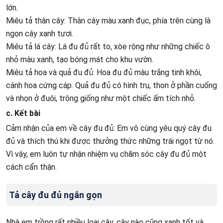
lớn.
Miêu tả thân cây: Thân cây màu xanh đục, phía trên cùng là
ngọn cây xanh tươi.
Miêu tả lá cây: Lá đu đủ rất to, xòe rộng như những chiếc ô
nhỏ màu xanh, tạo bóng mát cho khu vườn.
Miêu tả hoa và quả đu đủ: Hoa đu đủ màu trắng tinh khôi,
cánh hoa cứng cáp. Quả đu đủ có hình trụ, thon ở phần cuống
và nhọn ở đuôi, trông giống như một chiếc ấm tích nhỏ.
c. Kết bài
Cảm nhận của em về cây đu đủ: Em vô cùng yêu quý cây đu
đủ và thích thú khi được thưởng thức những trái ngọt từ nó.
Vì vậy, em luôn tự nhận nhiệm vụ chăm sóc cây đu đủ một
cách cẩn thận.
Tả cây đu đủ ngắn gọn
Nhà em trồng rất nhiều loại cây, cây nào cũng xanh tốt và