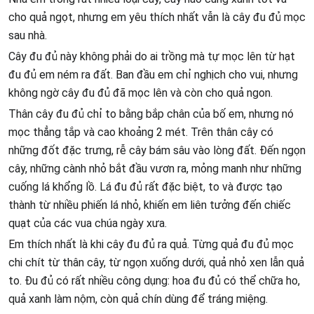
cho quả ngọt, nhưng em yêu thích nhất vẫn là cây đu đủ mọc
sau nhà.
Cây đu đủ này không phải do ai trồng mà tự mọc lên từ hạt
đu đủ em ném ra đất. Ban đầu em chỉ nghịch cho vui, nhưng
không ngờ cây đu đủ đã mọc lên và còn cho quả ngon.
Thân cây đu đủ chỉ to bằng bắp chân của bố em, nhưng nó
mọc thẳng tắp và cao khoảng 2 mét. Trên thân cây có
những đốt đặc trưng, rễ cây bám sâu vào lòng đất. Đến ngọn
cây, những cành nhỏ bắt đầu vươn ra, mỏng manh như những
cuống lá khổng lồ. Lá đu đủ rất đặc biệt, to và được tạo
thành từ nhiều phiến lá nhỏ, khiến em liên tưởng đến chiếc
quạt của các vua chúa ngày xưa.
Em thích nhất là khi cây đu đủ ra quả. Từng quả đu đủ mọc
chi chít từ thân cây, từ ngọn xuống dưới, quả nhỏ xen lẫn quả
to. Đu đủ có rất nhiều công dụng: hoa đu đủ có thể chữa ho,
quả xanh làm nộm, còn quả chín dùng để tráng miệng.