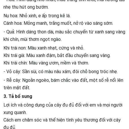
nhẹ thu hút ong bướm.
Nụ hoa: Nhỏ xinh, e ấp trong kẽ lá.
Cánh hoa: Mỏng manh, trắng muốt, nở rộ vào sáng sớm.
- Quả: Hình dáng thon dài, màu sắc chuyển từ xanh sang vàng
khi chín, mùi thơm ngọt ngào.
Khi trái non: Màu xanh nhạt, cứng và nhỏ.
Khi trái già: Màu xanh đậm, bắt đầu chuyển sang vàng.
Khi trái chín: Màu vàng ươm, mềm và thơm.
- Vỏ cây: Sần sùi, có màu nâu xám, đôi chỗ bong tróc nhẹ.
- Rễ cây: Ngoằn ngoèo, bám chắc vào đất, một số rễ nổi lên
trên mặt đất.
3. Tả bổ sung
Lợi ích và công dụng của cây đu đủ đối với em và mọi người
xung quanh.
Cách em chăm sóc và thể hiện tình yêu thương đối với cây
đu đủ.