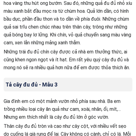
hoa vàng thu hút ong bướm. Sau đó, những quả đu đủ nhỏ xíu
màu xanh bắt đầu mọc ra từ chùm hoa. Quả lớn dần, có hình
bầu dục, phần đầu thon và to dần về phía đuôi. Những chùm
quả sai trĩu chen chúc nhau trên thân cây, trông như những
quả bóng bay lơ lửng. Khi chín, vỏ quả chuyển sang màu vàng
cam, xen lẫn những mảng xanh thẫm.
Những trái đu đủ chín cây được cả nhà em thưởng thức, ai
cũng khen ngon ngọt và ít hạt. Em rất yêu quý cây đu đủ và
mong nó sẽ ra nhiều quả hơn nữa để em được thỏa thích ăn.
Tả cây đu đủ - Mẫu 3
Gia đình em có một mảnh vườn nhỏ phía sau nhà. Ba em
trồng nhiều loại cây ăn quả như cam, xoài, nhãn, ổi, mít,…
Nhưng em thích nhất là cây đu đủ lớn ở góc vườn.
Thân cây đu đủ tròn và cao như cây cột, với nhiều vết sẹo
do cuống lá già rụng để lại. Cây không có cành, chỉ có lá. Mỗi