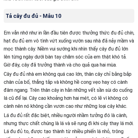
Tả cây đu đủ - Mẫu 10
Em vẫn nhớ như in lần đầu tiên được thưởng thức đu đủ chín,
hạt đu đủ em vô tình vứt xuống vườn sau nhà đã nảy mầm và
mọc thành cây. Niềm vui sướng khi nhìn thấy cây đu đủ lớn
lên từng ngày dưới bàn tay chăm sóc của em thật khó tả.
Giờ đây, cây đã trưởng thành và cho quả qua hai mùa.
Cây đu đủ nhà em không quá cao lớn, thân cây chỉ bằng bắp
chân của bố, thẳng tắp và không hề cong vẹo hay có cành
đâm ngang. Trên thân cây in hằn những vết sần sùi do cuống
lá cũ để lại. Cây cao khoảng hơn hai mét, có lẽ vì không có
cành nên nó không cần vươn cao như những loại cây khác.
Lá đu đủ rất đặc biệt, nhiều người nhầm tưởng đó là cành,
nhưng thực chất chúng là lá và sẽ rụng đi khi cây thay lá mới.
Lá đu đủ to, được tạo thành từ nhiều phiến lá nhỏ, trông