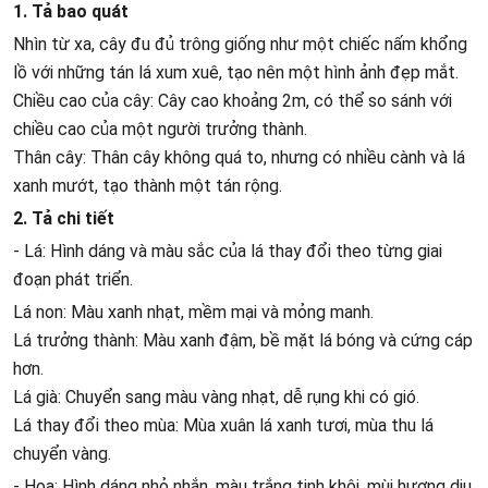
1. Tả bao quát
Nhìn từ xa, cây đu đủ trông giống như một chiếc nấm khổng
lồ với những tán lá xum xuê, tạo nên một hình ảnh đẹp mắt.
Chiều cao của cây: Cây cao khoảng 2m, có thể so sánh với
chiều cao của một người trưởng thành.
Thân cây: Thân cây không quá to, nhưng có nhiều cành và lá
xanh mướt, tạo thành một tán rộng.
2. Tả chi tiết
- Lá: Hình dáng và màu sắc của lá thay đổi theo từng giai
đoạn phát triển.
Lá non: Màu xanh nhạt, mềm mại và mỏng manh.
Lá trưởng thành: Màu xanh đậm, bề mặt lá bóng và cứng cáp
hơn.
Lá già: Chuyển sang màu vàng nhạt, dễ rụng khi có gió.
Lá thay đổi theo mùa: Mùa xuân lá xanh tươi, mùa thu lá
chuyển vàng.
- Hoa: Hình dáng nhỏ nhắn, màu trắng tinh khôi, mùi hương dịu