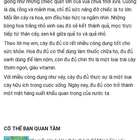
giống như những chiếc quạt lớn của vua chúa thời xưa. Cuống
lá dài, rỗng và mảnh mai, chỉ đủ sức nâng đỡ chiếc lá to lớn.
Mỗi lần cây ra hoa, em đều háo hức ra ngắm nhìn. Những
bông hoa trắng nhỏ xinh sau đó sẽ kết thành quả, mọc trực
tiếp từ thân cây, xen kẽ giữa quả to và quả nhỏ.
Theo lời mẹ em, cây đu đủ có rất nhiều công dụng tốt cho
sức khỏe. Hoa đu đủ có thể dùng làm thuốc chữa ho, đu đủ
xanh dùng để làm nộm, còn đu đủ chín thì là một loại trái cây
thơm ngon, giàu vitamin.
Với nhiều công dụng như vậy, cây đu đủ thực sự là một loại
cây hữu ích trong cuộc sống. Ngày nay, đu đủ còn trở thành
một mặt hàng xuất khẩu quan trọng của nước ta.
CÓ THỂ BẠN QUAN TÂM