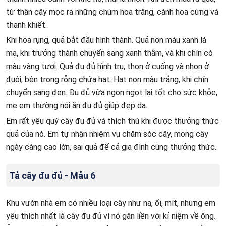
từ thân cây mọc ra những chùm hoa trắng, cánh hoa cứng và
thanh khiết.
Khi hoa rụng, quả bắt đầu hình thành. Quả non màu xanh lá
mạ, khi trưởng thành chuyển sang xanh thẫm, và khi chín có
màu vàng tươi. Quả đu đủ hình trụ, thon ở cuống và nhọn ở
đuôi, bên trong rỗng chứa hạt. Hạt non màu trắng, khi chín
chuyển sang đen. Đu đủ vừa ngon ngọt lại tốt cho sức khỏe,
mẹ em thường nói ăn đu đủ giúp đẹp da.
Em rất yêu quý cây đu đủ và thích thú khi được thưởng thức
quả của nó. Em tự nhận nhiệm vụ chăm sóc cây, mong cây
ngày càng cao lớn, sai quả để cả gia đình cùng thưởng thức.
Tả cây đu đủ - Mẫu 6
Khu vườn nhà em có nhiều loại cây như na, ổi, mít, nhưng em
yêu thích nhất là cây đu đủ vì nó gắn liền với kỉ niệm về ông.