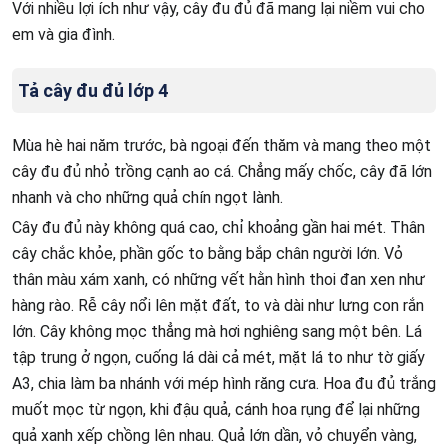
Với nhiều lợi ích như vậy, cây đu đủ đã mang lại niềm vui cho
em và gia đình.
Tả cây đu đủ lớp 4
Mùa hè hai năm trước, bà ngoại đến thăm và mang theo một
cây đu đủ nhỏ trồng cạnh ao cá. Chẳng mấy chốc, cây đã lớn
nhanh và cho những quả chín ngọt lành.
Cây đu đủ này không quá cao, chỉ khoảng gần hai mét. Thân
cây chắc khỏe, phần gốc to bằng bắp chân người lớn. Vỏ
thân màu xám xanh, có những vết hằn hình thoi đan xen như
hàng rào. Rễ cây nổi lên mặt đất, to và dài như lưng con rắn
lớn. Cây không mọc thẳng mà hơi nghiêng sang một bên. Lá
tập trung ở ngọn, cuống lá dài cả mét, mặt lá to như tờ giấy
A3, chia làm ba nhánh với mép hình răng cưa. Hoa đu đủ trắng
muốt mọc từ ngọn, khi đậu quả, cánh hoa rụng để lại những
quả xanh xếp chồng lên nhau. Quả lớn dần, vỏ chuyển vàng,