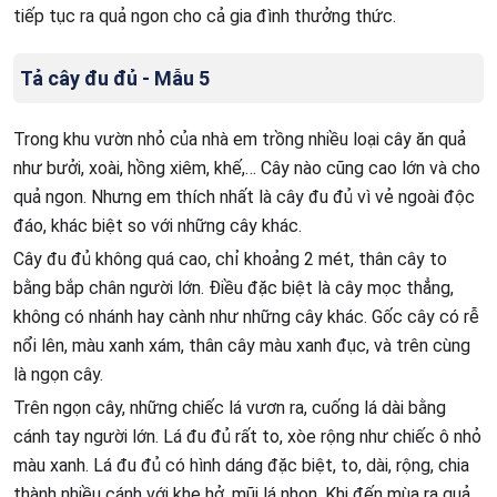
tiếp tục ra quả ngon cho cả gia đình thưởng thức.
Tả cây đu đủ - Mẫu 5
Trong khu vườn nhỏ của nhà em trồng nhiều loại cây ăn quả
như bưởi, xoài, hồng xiêm, khế,… Cây nào cũng cao lớn và cho
quả ngon. Nhưng em thích nhất là cây đu đủ vì vẻ ngoài độc
đáo, khác biệt so với những cây khác.
Cây đu đủ không quá cao, chỉ khoảng 2 mét, thân cây to
bằng bắp chân người lớn. Điều đặc biệt là cây mọc thẳng,
không có nhánh hay cành như những cây khác. Gốc cây có rễ
nổi lên, màu xanh xám, thân cây màu xanh đục, và trên cùng
là ngọn cây.
Trên ngọn cây, những chiếc lá vươn ra, cuống lá dài bằng
cánh tay người lớn. Lá đu đủ rất to, xòe rộng như chiếc ô nhỏ
màu xanh. Lá đu đủ có hình dáng đặc biệt, to, dài, rộng, chia
thành nhiều cánh với khe hở, mũi lá nhọn. Khi đến mùa ra quả,