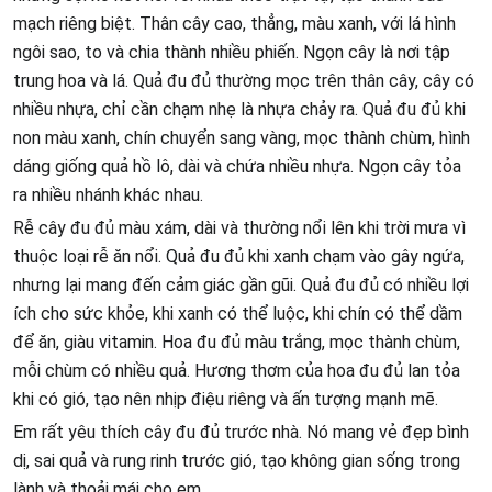
mạch riêng biệt. Thân cây cao, thẳng, màu xanh, với lá hình
ngôi sao, to và chia thành nhiều phiến. Ngọn cây là nơi tập
trung hoa và lá. Quả đu đủ thường mọc trên thân cây, cây có
nhiều nhựa, chỉ cần chạm nhẹ là nhựa chảy ra. Quả đu đủ khi
non màu xanh, chín chuyển sang vàng, mọc thành chùm, hình
dáng giống quả hồ lô, dài và chứa nhiều nhựa. Ngọn cây tỏa
ra nhiều nhánh khác nhau.
Rễ cây đu đủ màu xám, dài và thường nổi lên khi trời mưa vì
thuộc loại rễ ăn nổi. Quả đu đủ khi xanh chạm vào gây ngứa,
nhưng lại mang đến cảm giác gần gũi. Quả đu đủ có nhiều lợi
ích cho sức khỏe, khi xanh có thể luộc, khi chín có thể dầm
để ăn, giàu vitamin. Hoa đu đủ màu trắng, mọc thành chùm,
mỗi chùm có nhiều quả. Hương thơm của hoa đu đủ lan tỏa
khi có gió, tạo nên nhịp điệu riêng và ấn tượng mạnh mẽ.
Em rất yêu thích cây đu đủ trước nhà. Nó mang vẻ đẹp bình
dị, sai quả và rung rinh trước gió, tạo không gian sống trong
lành và thoải mái cho em.