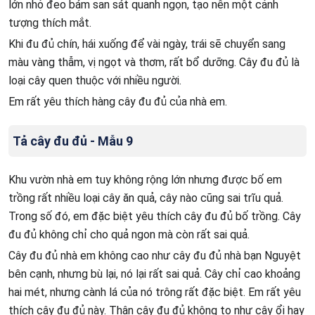
lớn nhỏ đeo bám san sát quanh ngọn, tạo nên một cảnh
tượng thích mắt.
Khi đu đủ chín, hái xuống để vài ngày, trái sẽ chuyển sang
màu vàng thẫm, vị ngọt và thơm, rất bổ dưỡng. Cây đu đủ là
loại cây quen thuộc với nhiều người.
Em rất yêu thích hàng cây đu đủ của nhà em.
Tả cây đu đủ - Mẫu 9
Khu vườn nhà em tuy không rộng lớn nhưng được bố em
trồng rất nhiều loại cây ăn quả, cây nào cũng sai trĩu quả.
Trong số đó, em đặc biệt yêu thích cây đu đủ bố trồng. Cây
đu đủ không chỉ cho quả ngon mà còn rất sai quả.
Cây đu đủ nhà em không cao như cây đu đủ nhà bạn Nguyệt
bên cạnh, nhưng bù lại, nó lại rất sai quả. Cây chỉ cao khoảng
hai mét, nhưng cành lá của nó trông rất đặc biệt. Em rất yêu
thích cây đu đủ này. Thân cây đu đủ không to như cây ổi hay