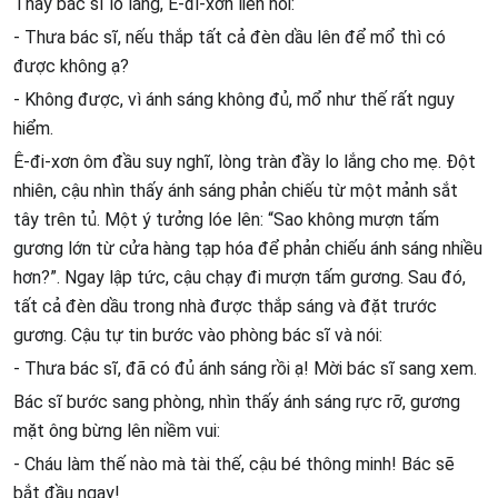
Thấy bác sĩ lo lắng, Ê-đi-xơn liền hỏi:
- Thưa bác sĩ, nếu thắp tất cả đèn dầu lên để mổ thì có
được không ạ?
- Không được, vì ánh sáng không đủ, mổ như thế rất nguy
hiểm.
Ê-đi-xơn ôm đầu suy nghĩ, lòng tràn đầy lo lắng cho mẹ. Đột
nhiên, cậu nhìn thấy ánh sáng phản chiếu từ một mảnh sắt
tây trên tủ. Một ý tưởng lóe lên: “Sao không mượn tấm
gương lớn từ cửa hàng tạp hóa để phản chiếu ánh sáng nhiều
hơn?”. Ngay lập tức, cậu chạy đi mượn tấm gương. Sau đó,
tất cả đèn dầu trong nhà được thắp sáng và đặt trước
gương. Cậu tự tin bước vào phòng bác sĩ và nói:
- Thưa bác sĩ, đã có đủ ánh sáng rồi ạ! Mời bác sĩ sang xem.
Bác sĩ bước sang phòng, nhìn thấy ánh sáng rực rỡ, gương
mặt ông bừng lên niềm vui:
- Cháu làm thế nào mà tài thế, cậu bé thông minh! Bác sẽ
bắt đầu ngay!