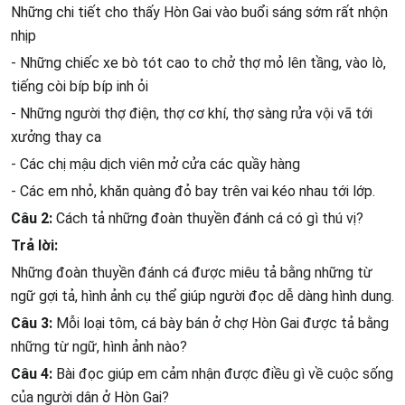
Những chi tiết cho thấy Hòn Gai vào buổi sáng sớm rất nhộn
nhịp
- Những chiếc xe bò tót cao to chở thợ mỏ lên tầng, vào lò,
tiếng còi bíp bíp inh ỏi
- Những người thợ điện, thợ cơ khí, thợ sàng rửa vội vã tới
xưởng thay ca
- Các chị mậu dịch viên mở cửa các quầy hàng
- Các em nhỏ, khăn quàng đỏ bay trên vai kéo nhau tới lớp.
Câu 2:
Cách tả những đoàn thuyền đánh cá có gì thú vị?
Trả lời:
Những đoàn thuyền đánh cá được miêu tả bằng những từ
ngữ gợi tả, hình ảnh cụ thể giúp người đọc dễ dàng hình dung.
Câu 3:
Mỗi loại tôm, cá bày bán ở chợ Hòn Gai được tả bằng
những từ ngữ, hình ảnh nào?
Câu 4:
Bài đọc giúp em cảm nhận được điều gì về cuộc sống
của người dân ở Hòn Gai?