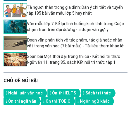
Tả người thân trong gia đình: Dàn ý chi tiết và tuyển
tập 195 bài văn mẫu lớp 5 hay nhất
Văn mẫu lớp 7: Kể lại tình huống kịch tính trong Cuộc
chạm trán trên đại dương - 5 đoạn văn gợi ý
Đoạn văn phân tích về tác phẩm, tác giả hoặc nhân
vật trong văn học (7 bài mẫu) - Tài liệu tham khảo lớp
6
Soạn bài Một thời đại trong thi ca - Kết nối tri thức
Ngữ văn 11, trang 85, sách Kết nối tri thức tập 1
CHỦ ĐỀ NỔI BẬT
Nghị luận văn học
Ôn thi IELTS
Sách tri thức
Ôn thi ngữ văn
Ôn thi TOEIC
Ngôn ngữ khác
A product of TOPS GLOBAL, Singapore