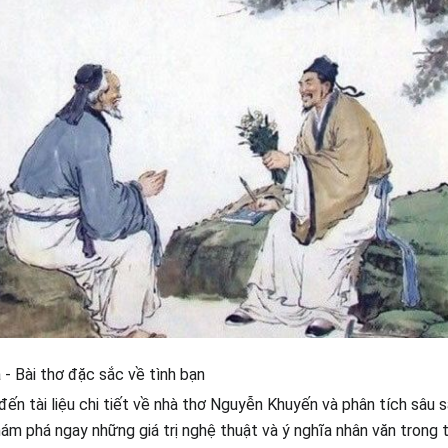
 - Bài thơ đặc sắc về tình bạn
 tài liệu chi tiết về nhà thơ Nguyễn Khuyến và phân tích sâu s
hám phá ngay những giá trị nghệ thuật và ý nghĩa nhân văn trong 