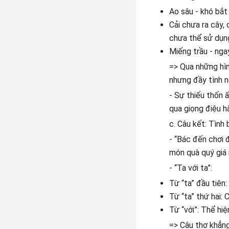
Ao sâu - khó bắt
Cải chưa ra cây,
chưa thể sử dụn
Miếng trầu - nga
=> Qua những hìn
nhưng đầy tình n
- Sự thiếu thốn 
qua giọng điệu h
c. Câu kết: Tình
- “Bác đến chơi 
món quà quý giá 
- “Ta với ta”:
Từ “ta” đầu tiên:
Từ “ta” thứ hai: 
Từ “với”: Thể hi
=> Câu thơ khẳng 