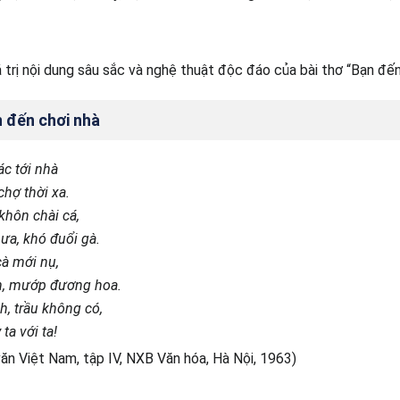
á trị nội dung sâu sắc và nghệ thuật độc đáo của bài thơ “Bạn đến
n đến chơi nhà
ác tới nhà
chợ thời xa.
khôn chài cá,
ưa, khó đuổi gà.
cà mới nụ,
n, mướp đương hoa.
h, trầu không có,
ta với ta!
ăn Việt Nam, tập IV, NXB Văn hóa, Hà Nội, 1963)