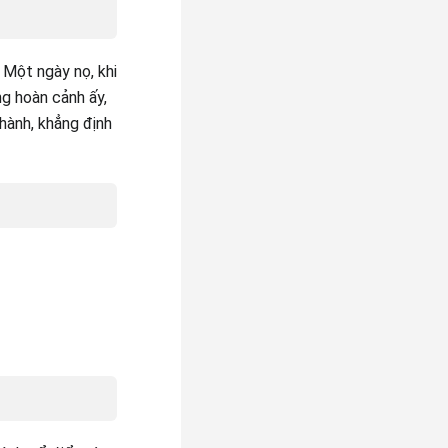
 Một ngày nọ, khi
ng hoàn cảnh ấy,
hành, khẳng định