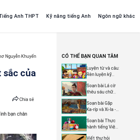
Tiếng Anh THPT
Kỹ năng tiếng Anh
Ngôn ngữ khác
CÓ THỂ BẠN QUAN TÂM
thơ Nguyễn Khuyến
Luyện từ và câu:
t sắc của
Rèn luyện kỹ
năng sử dụng
Soạn bài Lá cờ
động từ - Tiếng
thêu sáu chữ
Việt 4 Kết nối tri
vàng - Ngữ văn
Chia sẻ
thức - Tiếng
Soạn bài Gặp
lớp 8 (Kết nối tri
Việt lớp 4 Kết
Ka-ríp và Xi-la -
thức, tập 1,
nối tri thức tập 1
tình bạn chân
Ngữ văn lớp 10
trang 10)
Bài 11
Soạn bài Thực
trang 43 sách
hành tiếng Việt
Chân trời sáng
trang 71 - Chân
tạo tập 1:
Viết thư hỏi
trời sáng tạo 10: