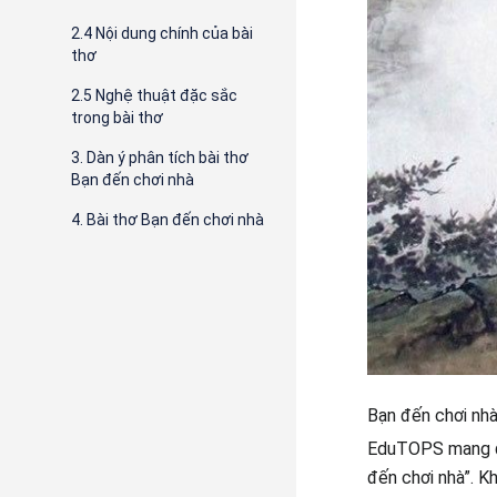
2.4 Nội dung chính của bài
thơ
2.5 Nghệ thuật đặc sắc
trong bài thơ
3. Dàn ý phân tích bài thơ
Bạn đến chơi nhà
4. Bài thơ Bạn đến chơi nhà
Bạn đến chơi nhà
EduTOPS mang đến
đến chơi nhà”. K