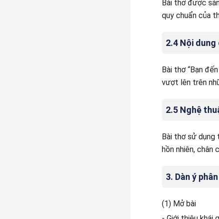
Bài thơ được sá
quy chuẩn của th
2.4 Nội dung 
Bài thơ “Bạn đến 
vượt lên trên nh
2.5 Nghệ thu
Bài thơ sử dụng 
hồn nhiên, chân c
3. Dàn ý phân
(1) Mở bài
- Giới thiệu khá