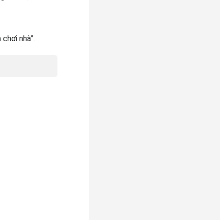
 chơi nhà”.