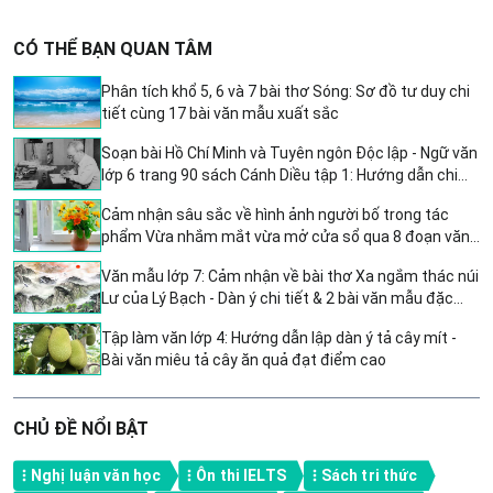
CÓ THỂ BẠN QUAN TÂM
Phân tích khổ 5, 6 và 7 bài thơ Sóng: Sơ đồ tư duy chi
tiết cùng 17 bài văn mẫu xuất sắc
Soạn bài Hồ Chí Minh và Tuyên ngôn Độc lập - Ngữ văn
lớp 6 trang 90 sách Cánh Diều tập 1: Hướng dẫn chi
tiết và sâu sắc
Cảm nhận sâu sắc về hình ảnh người bố trong tác
phẩm Vừa nhắm mắt vừa mở cửa sổ qua 8 đoạn văn
giàu cảm xúc
Văn mẫu lớp 7: Cảm nhận về bài thơ Xa ngắm thác núi
Lư của Lý Bạch - Dàn ý chi tiết & 2 bài văn mẫu đặc
sắc
Tập làm văn lớp 4: Hướng dẫn lập dàn ý tả cây mít -
Bài văn miêu tả cây ăn quả đạt điểm cao
CHỦ ĐỀ NỔI BẬT
Nghị luận văn học
Ôn thi IELTS
Sách tri thức