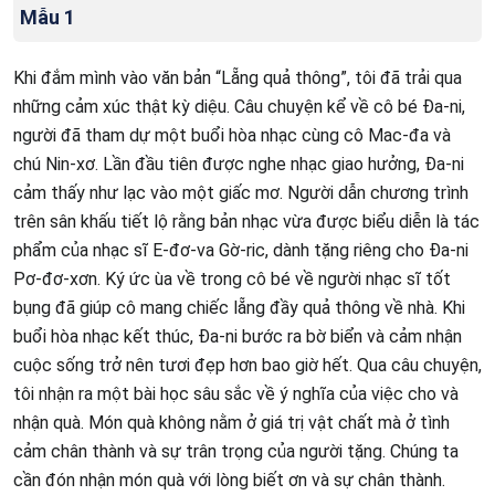
Mẫu 1
Khi đắm mình vào văn bản “Lẵng quả thông”, tôi đã trải qua
những cảm xúc thật kỳ diệu. Câu chuyện kể về cô bé Đa-ni,
người đã tham dự một buổi hòa nhạc cùng cô Mac-đa và
chú Nin-xơ. Lần đầu tiên được nghe nhạc giao hưởng, Đa-ni
cảm thấy như lạc vào một giấc mơ. Người dẫn chương trình
trên sân khấu tiết lộ rằng bản nhạc vừa được biểu diễn là tác
phẩm của nhạc sĩ E-đơ-va Gờ-ric, dành tặng riêng cho Đa-ni
Pơ-đơ-xơn. Ký ức ùa về trong cô bé về người nhạc sĩ tốt
bụng đã giúp cô mang chiếc lẵng đầy quả thông về nhà. Khi
buổi hòa nhạc kết thúc, Đa-ni bước ra bờ biển và cảm nhận
cuộc sống trở nên tươi đẹp hơn bao giờ hết. Qua câu chuyện,
tôi nhận ra một bài học sâu sắc về ý nghĩa của việc cho và
nhận quà. Món quà không nằm ở giá trị vật chất mà ở tình
cảm chân thành và sự trân trọng của người tặng. Chúng ta
cần đón nhận món quà với lòng biết ơn và sự chân thành.