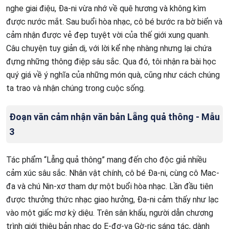
nghe giai điệu, Đa-ni vừa nhớ về quê hương và không kìm
được nước mắt. Sau buổi hòa nhạc, cô bé bước ra bờ biển và
cảm nhận được vẻ đẹp tuyệt vời của thế giới xung quanh.
Câu chuyện tuy giản dị, với lời kể nhẹ nhàng nhưng lại chứa
đựng những thông điệp sâu sắc. Qua đó, tôi nhận ra bài học
quý giá về ý nghĩa của những món quà, cũng như cách chúng
ta trao và nhận chúng trong cuộc sống.
Đoạn văn cảm nhận văn bản Lẵng quả thông - Mẫu
3
Tác phẩm “Lẵng quả thông” mang đến cho độc giả nhiều
cảm xúc sâu sắc. Nhân vật chính, cô bé Đa-ni, cùng cô Mac-
đa và chú Nin-xơ tham dự một buổi hòa nhạc. Lần đầu tiên
được thưởng thức nhạc giao hưởng, Đa-ni cảm thấy như lạc
vào một giấc mơ kỳ diệu. Trên sân khấu, người dẫn chương
trình giới thiệu bản nhạc do E-đơ-va Gờ-ric sáng tác, dành