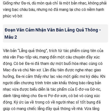
Giống như Đa-ni, dù món quà chỉ là một bản nhạc, không phải
vàng bạc châu báu, nhưng nó đã mang lại cho cô niềm hạnh
phúc vô bờ.
Đoạn Văn Cảm Nhận Văn Bản Lẵng Quả Thông -
Mẫu 2
Văn bản “Lẵng quả thông”, trích từ tác phẩm cùng tên của
nhà văn Pao-tốp-xki, mang đến một câu chuyện đầy xúc
động. Cô bé Đa-ni đã tham dự một buổi hòa nhạc cùng cô
Mac-đa và chú Nin-xơ. Lần đầu tiên được nghe nhạc giao
hưởng, Đa-ni cảm thấy như lạc vào một giấc mơ kỳ diệu. Khi
người dẫn chương trình trên sân khấu thông báo rằng bản
nhạc vừa được biểu diễn là tác phẩm của E-đơ-va Gờ-ric,
dành tặng riêng cho Đa-ni Pơ-đơ-xơn, cô bé vô cùng xúc
động. Ký ức ùa về trong cô về người nhạc sĩ tốt bụng đã
giúp cô mang chiếc lẵng đầy quả thông về nhà. Vừa lắng