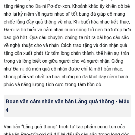
tặng riêng cho Đa-ni Pơ-đơ-xơn. Khoảnh khắc ấy khiến cô bé
nhớ lại kỷ niệm về người nhạc sĩ tốt bụng đã giúp cô mang
chiếc lẵng đầy quả thông về nhà. Khi buổi hòa nhạc kết thúc,
Đa-ni ra bờ biển và cảm nhận cuộc sống trở nên tươi đẹp hơn
bao giờ hết. Qua câu chuyện, chúng ta rút ra bài học sâu sắc
về nghệ thuật cho và nhận. Cách trao tặng và đón nhận quà
tặng cần xuất phát từ tấm lòng chân thành, thể hiện sự trân
trọng và lòng biết ơn giữa người cho và người nhận. Giống
như Đa-ni, dù món quà cô nhận được chỉ là một bản nhạc,
không phải vật chất xa hoa, nhưng nó đã khơi dậy niềm hạnh
phúc và năng lượng tích cực trong tâm hồn cô.
Đoạn văn cảm nhận văn bản Lẵng quả thông - Mẫu
4
Văn bản “Lẵng quả thông” trích từ tác phẩm cùng tên của
nhà văn Pao-tốp-xki đã để lại dấu ấn sâu sắc trong lòng độc