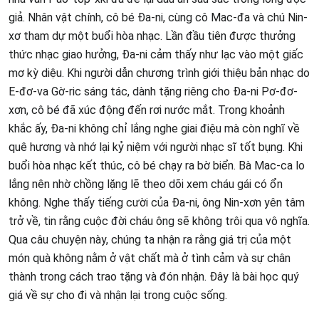
giả. Nhân vật chính, cô bé Đa-ni, cùng cô Mac-đa và chú Nin-
xơ tham dự một buổi hòa nhạc. Lần đầu tiên được thưởng
thức nhạc giao hưởng, Đa-ni cảm thấy như lạc vào một giấc
mơ kỳ diệu. Khi người dẫn chương trình giới thiệu bản nhạc do
E-đơ-va Gờ-ric sáng tác, dành tặng riêng cho Đa-ni Pơ-đơ-
xơn, cô bé đã xúc động đến rơi nước mắt. Trong khoảnh
khắc ấy, Đa-ni không chỉ lắng nghe giai điệu mà còn nghĩ về
quê hương và nhớ lại kỷ niệm với người nhạc sĩ tốt bụng. Khi
buổi hòa nhạc kết thúc, cô bé chạy ra bờ biển. Bà Mac-ca lo
lắng nên nhờ chồng lặng lẽ theo dõi xem cháu gái có ổn
không. Nghe thấy tiếng cười của Đa-ni, ông Nin-xơn yên tâm
trở về, tin rằng cuộc đời cháu ông sẽ không trôi qua vô nghĩa.
Qua câu chuyện này, chúng ta nhận ra rằng giá trị của một
món quà không nằm ở vật chất mà ở tình cảm và sự chân
thành trong cách trao tặng và đón nhận. Đây là bài học quý
giá về sự cho đi và nhận lại trong cuộc sống.