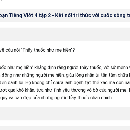
n Tiếng Việt 4 tập 2 - Kết nối tri thức với cuộc sống t
về câu nói “Thầy thuốc như mẹ hiền”?
uốc như mẹ hiền” khẳng định rằng người thầy thuốc, với sứ mệnh
h động như những người mẹ hiền: giàu lòng nhân ái, tận tâm chữa
n danh lợi. Họ không chỉ chữa lành bệnh tật thể xác mà còn nân
ượt qua khó khăn, tựa như tình yêu thương vô bờ của người mẹ. Đ
quý và cao đẹp của những người thầy thuốc chân chính.