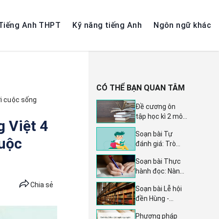
Tiếng Anh THPT
Kỹ năng tiếng Anh
Ngôn ngữ khác
CÓ THỂ BẠN QUAN TÂM
ới cuộc sống
Đề cương ôn
tập học kì 2 môn
 Việt 4
Ngữ văn lớp 6
Soạn bài Tự
năm 2023 -
cuộc
đánh giá: Trò
2024 (Sách
chơi dân gian
mới): Kết nối tri
Soạn bài Thực
của người
thức, Chân trời
hành đọc: Nàng
Khmer Nam Bộ -
sáng tạo, Cánh
Ờm nhắn nhủ -
Ngữ văn lớp 7
Chia sẻ
diều
Soạn bài Lễ hội
Kết nối tri thức
trang 116 sách
đền Hùng -
Ngữ văn lớp 11,
Cánh diều tập 1
Hướng dẫn chi
trang 122 sách
Phương pháp
tiết sách Cánh