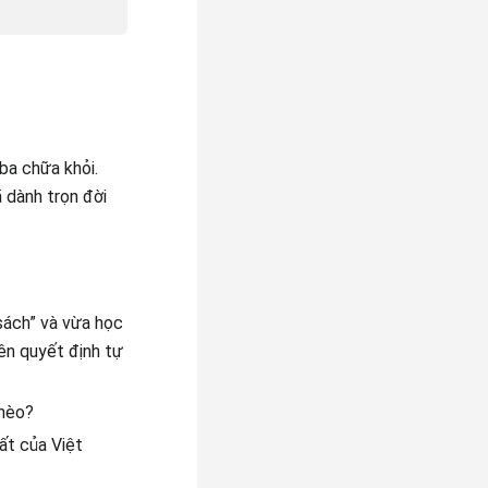
ba chữa khỏi.
 dành trọn đời
sách” và vừa học
ên quyết định tự
ghèo?
ất của Việt