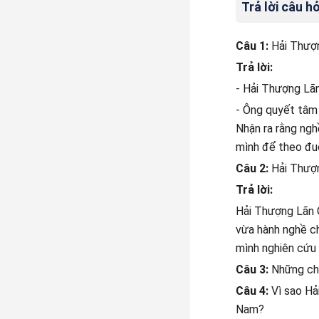
Trả lời câu hỏ
Câu 1:
Hải Thượn
Trả lời:
- Hải Thượng Lãn
- Ông quyết tâm 
Nhận ra rằng ngh
mình để theo đu
Câu 2:
Hải Thượ
Trả lời:
Hải Thượng Lãn 
vừa hành nghề ch
mình nghiên cứu 
Câu 3:
Những chi
Câu 4:
Vì sao Hả
Nam?