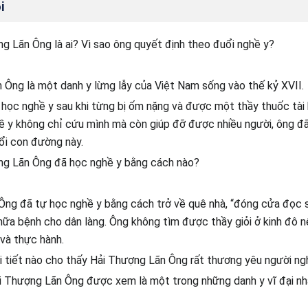
i
g Lãn Ông là ai? Vì sao ông quyết định theo đuổi nghề y?
 Ông là một danh y lừng lẫy của Việt Nam sống vào thế kỷ XVII.
học nghề y sau khi từng bị ốm nặng và được một thầy thuốc tài 
ề y không chỉ cứu mình mà còn giúp đỡ được nhiều người, ông đã
ổi con đường này.
ng Lãn Ông đã học nghề y bằng cách nào?
Ông đã tự học nghề y bằng cách trở về quê nhà, “đóng cửa đọc 
ữa bệnh cho dân làng. Ông không tìm được thầy giỏi ở kinh đô n
và thực hành.
 tiết nào cho thấy Hải Thượng Lãn Ông rất thương yêu người n
i Thượng Lãn Ông được xem là một trong những danh y vĩ đại nh