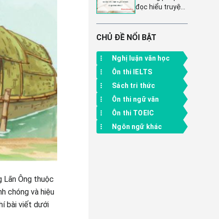
Kết nối tri thức
đọc hiểu truyện
diều 10, trang
tập 1
ngụ ngôn và
97, Tập 1
truyện cổ tích
khác nhau như
CHỦ ĐỀ NỔI BẬT
thế nào? Soạn
bài 'Những cái
Nghị luận văn học
nhìn hạn hẹp'
Ôn thi IELTS
CTST
Sách tri thức
Ôn thi ngữ văn
Ôn thi TOEIC
Ngôn ngữ khác
ng Lãn Ông thuộc
nh chóng và hiệu
í bài viết dưới