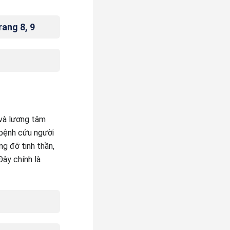
rang 8, 9
 và lương tâm
 bệnh cứu người
g đỡ tinh thần,
ây chính là