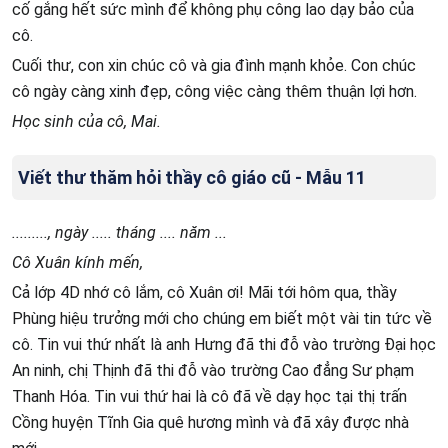
cố gắng hết sức mình để không phụ công lao dạy bảo của
cô.
Cuối thư, con xin chúc cô và gia đình mạnh khỏe. Con chúc
cô ngày càng xinh đẹp, công việc càng thêm thuận lợi hơn.
Học sinh của cô, Mai.
Viết thư thăm hỏi thầy cô giáo cũ - Mẫu 11
........., ngày ..... tháng .... năm ...
Cô Xuân kính mến,
Cả lớp 4D nhớ cô lắm, cô Xuân ơi! Mãi tới hôm qua, thầy
Phùng hiệu trưởng mới cho chúng em biết một vài tin tức về
cô. Tin vui thứ nhất là anh Hưng đã thi đỗ vào trường Đại học
An ninh, chị Thịnh đã thi đỗ vào trường Cao đẳng Sư phạm
Thanh Hóa. Tin vui thứ hai là cô đã về dạy học tại thị trấn
Cồng huyện Tĩnh Gia quê hương mình và đã xây được nhà