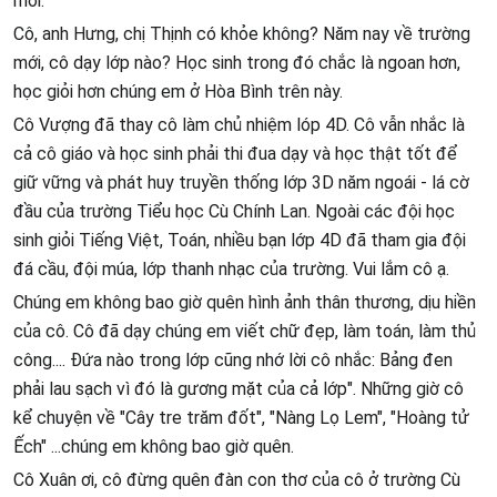
mới.
Cô, anh Hưng, chị Thịnh có khỏe không? Năm nay về trường
mới, cô dạy lớp nào? Học sinh trong đó chắc là ngoan hơn,
học giỏi hơn chúng em ở Hòa Bình trên này.
Cô Vượng đã thay cô làm chủ nhiệm lóp 4D. Cô vẫn nhắc là
cả cô giáo và học sinh phải thi đua dạy và học thật tốt để
giữ vững và phát huy truyền thống lớp 3D năm ngoái - lá cờ
đầu của trường Tiểu học Cù Chính Lan. Ngoài các đội học
sinh giỏi Tiếng Việt, Toán, nhiều bạn lớp 4D đã tham gia đội
đá cầu, đội múa, lớp thanh nhạc của trường. Vui lắm cô ạ.
Chúng em không bao giờ quên hình ảnh thân thương, dịu hiền
của cô. Cô đã dạy chúng em viết chữ đẹp, làm toán, làm thủ
công.... Đứa nào trong lớp cũng nhớ lời cô nhắc: Bảng đen
phải lau sạch vì đó là gương mặt của cả lớp". Những giờ cô
kể chuyện về "Cây tre trăm đốt", "Nàng Lọ Lem", "Hoàng tử
Ếch" ...chúng em không bao giờ quên.
Cô Xuân ơi, cô đừng quên đàn con thơ của cô ở trường Cù