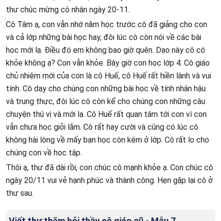
thư chúc mừng cô nhân ngày 20-11.
Cô Tâm ạ, con vẫn nhớ năm học trước cô đã giảng cho con
và cả lớp những bài học hay, đôi lúc cô còn nói về các bài
học mới lạ. Điều đó em không bao giờ quên. Dạo này cô có
khỏe không ạ? Con vẫn khỏe. Bây giờ con học lớp 4. Cô giáo
chủ nhiệm mới của con là cô Huế, cô Huế rất hiền lành và vui
tính. Cô dạy cho chúng con những bài học về tính nhân hậu
và trung thực, đôi lúc cô còn kể cho chúng con những câu
chuyện thú vị và mới lạ. Cô Huế rất quan tâm tới con vì con
vẫn chưa học giỏi lắm. Cô rất hay cười và cũng có lúc cô
không hài lòng về mấy bạn học còn kém ở lớp. Cô rất lo cho
chúng con về học tập.
Thôi ạ, thư đã dài rồi, con chúc cô mạnh khỏe ạ. Con chúc cô
ngày 20/11 vui vẻ hạnh phúc và thành công. Hẹn gặp lại cô ở
thư sau.
Viết thư thăm hỏi thầy cô giáo cũ - Mẫu 7