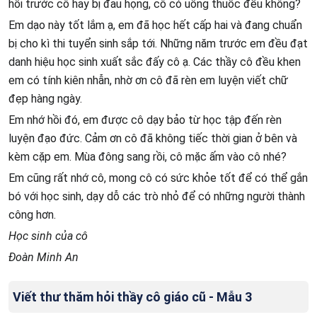
hồi trước cô hay bị đau họng, cô có uống thuốc đều không?
Em dạo này tốt lắm ạ, em đã học hết cấp hai và đang chuẩn
bị cho kì thi tuyển sinh sắp tới. Những năm trước em đều đạt
danh hiệu học sinh xuất sắc đấy cô ạ. Các thầy cô đều khen
em có tính kiên nhẫn, nhờ ơn cô đã rèn em luyện viết chữ
đẹp hàng ngày.
Em nhớ hồi đó, em được cô dạy bảo từ học tập đến rèn
luyện đạo đức. Cảm ơn cô đã không tiếc thời gian ở bên và
kèm cặp em. Mùa đông sang rồi, cô mặc ấm vào cô nhé?
Em cũng rất nhớ cô, mong cô có sức khỏe tốt để có thể gắn
bó với học sinh, dạy dỗ các trò nhỏ để có những người thành
công hơn.
Học sinh của cô
Đoàn Minh An
Viết thư thăm hỏi thầy cô giáo cũ - Mẫu 3