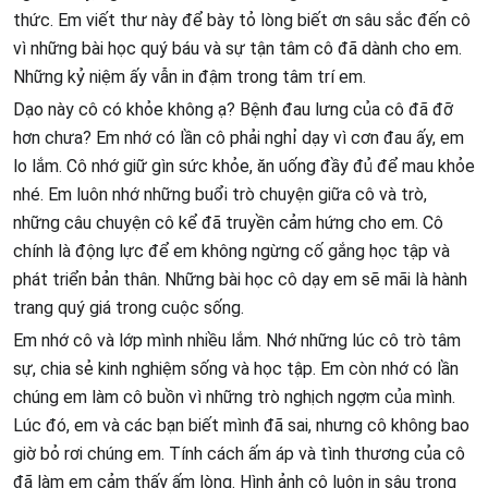
thức. Em viết thư này để bày tỏ lòng biết ơn sâu sắc đến cô
vì những bài học quý báu và sự tận tâm cô đã dành cho em.
Những kỷ niệm ấy vẫn in đậm trong tâm trí em.
Dạo này cô có khỏe không ạ? Bệnh đau lưng của cô đã đỡ
hơn chưa? Em nhớ có lần cô phải nghỉ dạy vì cơn đau ấy, em
lo lắm. Cô nhớ giữ gìn sức khỏe, ăn uống đầy đủ để mau khỏe
nhé. Em luôn nhớ những buổi trò chuyện giữa cô và trò,
những câu chuyện cô kể đã truyền cảm hứng cho em. Cô
chính là động lực để em không ngừng cố gắng học tập và
phát triển bản thân. Những bài học cô dạy em sẽ mãi là hành
trang quý giá trong cuộc sống.
Em nhớ cô và lớp mình nhiều lắm. Nhớ những lúc cô trò tâm
sự, chia sẻ kinh nghiệm sống và học tập. Em còn nhớ có lần
chúng em làm cô buồn vì những trò nghịch ngợm của mình.
Lúc đó, em và các bạn biết mình đã sai, nhưng cô không bao
giờ bỏ rơi chúng em. Tính cách ấm áp và tình thương của cô
đã làm em cảm thấy ấm lòng. Hình ảnh cô luôn in sâu trong