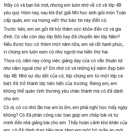
thầy cô và bạn bè mới, nhưng em luôn nhớ về cô và lớp 4B
yêu quý. Hôm nay, sau khi đạt giải Nhì học sinh giỏi môn Toán
cấp quận, em vui mừng viết thư báo tin này đến cô.
Trước tiên, em xin gửi lời hỏi thăm sức khỏe đến cô và gia
đình. Cô vẫn còn dạy lớp Bốn hay đã chuyển lên lớp Năm?
Nếu được học cô thêm một năm nữa, em sẽ rất hạnh phúc,
vì chúng em luôn xem cô như người mẹ hiền thứ hai.
Thưa cô, năm nay công việc giảng dạy của cô vẫn thuận lợi
như năm ngoái chứ ạ? Em nhớ cô và những kỷ niệm đẹp bên
lớp 4B. Nhờ sự dìu dắt của cô, lớp chúng em từ một lớp cá
biệt đã trở thành lớp tiên tiến của trường. Riêng em, em
không thể quên tình thương yêu chân thành mà cô đã dành
cho em.
Cô ơi, cô có nhớ lần mẹ em bị ốm, em phải nghỉ học mấy ngày
không? Cô đã phân công các bạn giúp em chép bài và tự
mình đến nhà giảng bài cho em. Thấy hoàn cảnh khó khăn của
em, cô đã dành dụm tiền mua tặng em một bộ quần áo mới.