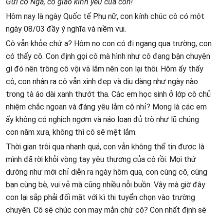
Gửi cô Nga, cô giáo kính yêu của con!
Hôm nay là ngày Quốc tế Phụ nữ, con kính chúc cô có một
ngày 08/03 đầy ý nghĩa và niềm vui.
Cô vẫn khỏe chứ ạ? Hôm nọ con có đi ngang qua trường, con
có thấy cô. Con định gọi cô mà hình như cô đang bận chuyện
gì đó nên trông cô vội vã lắm nên con lại thôi. Hôm ấy thấy
cô, con nhận ra cô vẫn xinh đẹp và dịu dàng như ngày nào
trong tà áo dài xanh thướt tha. Các em học sinh ở lớp cô chủ
nhiệm chắc ngoan và đáng yêu lắm cô nhỉ? Mong là các em
ấy không có nghịch ngợm và náo loạn đủ trò như lũ chúng
con năm xưa, không thì cô sẽ mệt lắm.
Thời gian trôi qua nhanh quá, con vẫn không thể tin được là
mình đã rời khỏi vòng tay yêu thương của cô rồi. Mọi thứ
dường như mới chỉ diễn ra ngày hôm qua, con cùng cô, cùng
bạn cùng bè, vui vẻ mà cũng nhiều nỗi buồn. Vậy mà giờ đây
con lại sắp phải đối mặt với kì thi tuyển chọn vào trường
chuyên. Cô sẽ chúc con may mắn chứ cô? Con nhất định sẽ