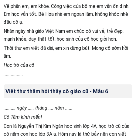
Về phần em, em khỏe. Công việc của bố mẹ em vẫn ổn định.
Em học vẫn tốt. Bé Hoa nhà em ngoan lắm, không khóc nhè
đâu cô ạ.
Nhân ngày nhà giáo Việt Nam em chúc cô vui vẻ, trẻ đẹp,
mạnh khỏe, dạy thật tốt, học sinh của cô học giỏi hơn.
Thôi thư em viết đã dài, em xin dừng bút. Mong cô sớm hồi
âm.
Học trò của cô
................
Viết thư thăm hỏi thầy cô giáo cũ - Mẫu 6
........., ngày ..... tháng .... năm ......
Cô Tâm kính mến!
Con là Nguyễn Thị Kim Ngân học sinh lớp 4A, học trò cũ của
cô năm con học lớp 3A ạ. Hôm nay là thứ bảy nên con viết