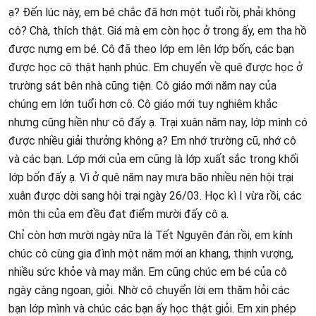
ạ? Đến lúc này, em bé chắc đã hơn một tuổi rồi, phải không
cô? Chà, thích thật. Giá mà em còn học ở trong ấy, em tha hồ
được nựng em bé. Cô đã theo lớp em lên lớp bốn, các bạn
được học cô thật hạnh phúc. Em chuyển về quê được học ở
trường sát bên nhà cũng tiện. Cô giáo mới năm nay của
chúng em lớn tuổi hơn cô. Cô giáo mới tuy nghiêm khắc
nhưng cũng hiền như cô đấy ạ. Trại xuân năm nay, lớp mình có
được nhiều giải thưởng không ạ? Em nhớ trường cũ, nhớ cô
và các bạn. Lớp mới của em cũng là lớp xuất sắc trong khối
lớp bốn đấy ạ. Vì ở quê năm nay mưa bão nhiều nên hội trại
xuân được dời sang hội trại ngày 26/03. Học kì I vừa rồi, các
môn thi của em đều đạt điểm mười đấy cô ạ.
Chỉ còn hơn mười ngày nữa là Tết Nguyên đán rồi, em kính
chúc cô cùng gia đình một năm mới an khang, thịnh vượng,
nhiều sức khỏe và may mắn. Em cũng chúc em bé của cô
ngày càng ngoan, giỏi. Nhờ cô chuyển lời em thăm hỏi các
bạn lớp mình và chúc các bạn ấy học thật giỏi. Em xin phép