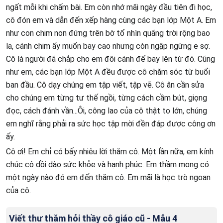
ngất mỗi khi chấm bài. Em còn nhớ mãi ngày đầu tiên đi học,
cô đón em và dẫn đến xếp hàng cùng các bạn lớp Một A. Em
như con chim non đứng trên bờ tổ nhìn quãng trời rộng bao
la, cánh chim ấy muốn bay cao nhưng còn ngập ngừng e sợ.
Cô là người đã chắp cho em đôi cánh để bay lên từ đó. Cũng
như em, các bạn lớp Một A đều được cô chăm sóc từ buổi
ban đầu. Cô dạy chúng em tập viết, tập vẽ. Cô ân cần sửa
cho chúng em từng tư thế ngồi, từng cách cầm bút, giọng
đọc, cách đánh vần...Ôi, công lao của cô thật to lớn, chúng
em nghĩ rằng phải ra sức học tập mời đền đáp được công ơn
ấy.
Cô ơi! Em chỉ có bấy nhiêu lời thăm cô. Một lần nữa, em kính
chúc cô dồi dào sức khỏe và hạnh phúc. Em thầm mong có
một ngày nào đó em đến thăm cô. Em mãi là học trò ngoan
của cô.
Viết thư thăm hỏi thầy cô giáo cũ - Mẫu 4