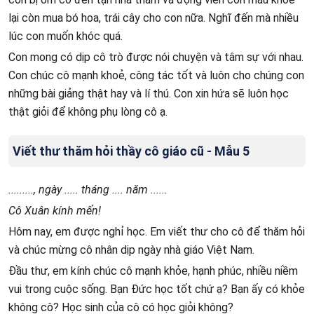
lại còn mua bó hoa, trái cây cho con nữa. Nghĩ đến mà nhiều
lúc con muốn khóc quá.
Con mong có dịp cô trò được nói chuyện và tâm sự với nhau.
Con chúc cô mạnh khoẻ, công tác tốt và luôn cho chúng con
những bài giảng thật hay và lí thú. Con xin hứa sẽ luôn học
thật giỏi để không phụ lòng cô ạ.
Viết thư thăm hỏi thầy cô giáo cũ - Mẫu 5
........., ngày ..... tháng .... năm ......
Cô Xuân kính mến!
Hôm nay, em được nghỉ học. Em viết thư cho cô để thăm hỏi
và chúc mừng cô nhân dịp ngày nhà giáo Việt Nam.
Đầu thư, em kính chúc cô mạnh khỏe, hạnh phúc, nhiều niềm
vui trong cuộc sống. Bạn Đức học tốt chứ ạ? Bạn ấy có khỏe
không cô? Học sinh của cô có học giỏi không?