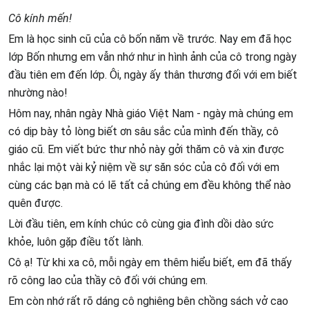
Cô kính mến!
Em là học sinh cũ của cô bốn năm về trước. Nay em đã học
lớp Bốn nhưng em vẫn nhớ như in hình ảnh của cô trong ngày
đầu tiên em đến lớp. Ôi, ngày ấy thân thương đối với em biết
nhường nào!
Hôm nay, nhân ngày Nhà giáo Việt Nam - ngày mà chúng em
có dịp bày tỏ lòng biết ơn sâu sắc của mình đến thầy, cô
giáo cũ. Em viết bức thư nhỏ này gởi thăm cô và xin được
nhắc lại một vài kỷ niệm về sự săn sóc của cô đối với em
cùng các bạn mà có lẽ tất cả chúng em đều không thể nào
quên được.
Lời đầu tiên, em kính chúc cô cùng gia đình dồi dào sức
khỏe, luôn gặp điều tốt lành.
Cô ạ! Từ khi xa cô, mỗi ngày em thêm hiểu biết, em đã thấy
rõ công lao của thầy cô đối với chúng em.
Em còn nhớ rất rõ dáng cô nghiêng bên chồng sách vở cao