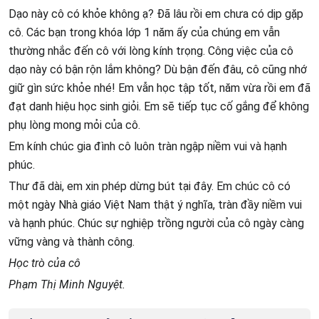
Dạo này cô có khỏe không ạ? Đã lâu rồi em chưa có dịp gặp
cô. Các bạn trong khóa lớp 1 năm ấy của chúng em vẫn
thường nhắc đến cô với lòng kính trọng. Công việc của cô
dạo này có bận rộn lắm không? Dù bận đến đâu, cô cũng nhớ
giữ gìn sức khỏe nhé! Em vẫn học tập tốt, năm vừa rồi em đã
đạt danh hiệu học sinh giỏi. Em sẽ tiếp tục cố gắng để không
phụ lòng mong mỏi của cô.
Em kính chúc gia đình cô luôn tràn ngập niềm vui và hạnh
phúc.
Thư đã dài, em xin phép dừng bút tại đây. Em chúc cô có
một ngày Nhà giáo Việt Nam thật ý nghĩa, tràn đầy niềm vui
và hạnh phúc. Chúc sự nghiệp trồng người của cô ngày càng
vững vàng và thành công.
Học trò của cô
Phạm Thị Minh Nguyệt.