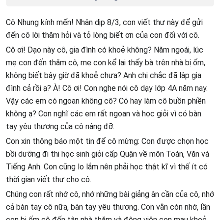
Cô Nhung kính mến! Nhân dịp 8/3, con viết thư này để gửi
đến cô lời thăm hỏi và tỏ lòng biết ơn của con đối với cô.
Cô ơi! Dạo này cô, gia đình có khoẻ không? Năm ngoái, lúc
mẹ con đến thăm cô, mẹ con kể lại thấy bà trên nhà bị ốm,
không biết bây giờ đã khoẻ chưa? Anh chị chắc đã lập gia
đình cả rồi ạ? À! Cô ơi! Con nghe nói cô dạy lớp 4A năm nay.
Vậy các em có ngoan không cô? Có hay làm cô buồn phiền
không ạ? Con nghĩ các em rất ngoan và học giỏi vì có bàn
tay yêu thương của cô nâng đỡ.
Con xin thông báo một tin để cô mừng: Con được chọn học
bồi dưỡng đi thi học sinh giỏi cấp Quận về môn Toán, Văn và
Tiếng Anh. Con cũng lo lắm nên phải học thật kĩ vì thế ít có
thời gian viết thư cho cô.
Chúng con rất nhớ cô, nhớ những bài giảng ân cần của cô, nhớ
cả bàn tay cô nữa, bàn tay yêu thương. Con vẫn còn nhớ, lần
con bị ốm cô đến tận nhà thăm và động viên con mau khoẻ