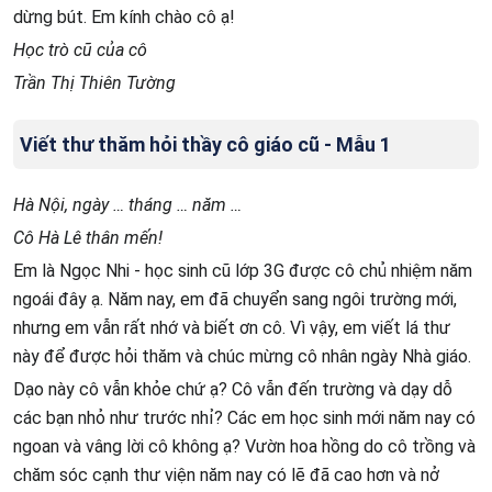
dừng bút. Em kính chào cô ạ!
Học trò cũ của cô
Trần Thị Thiên Tường
Viết thư thăm hỏi thầy cô giáo cũ - Mẫu 1
Hà Nội, ngày … tháng … năm …
Cô Hà Lê thân mến!
Em là Ngọc Nhi - học sinh cũ lớp 3G được cô chủ nhiệm năm
ngoái đây ạ. Năm nay, em đã chuyển sang ngôi trường mới,
nhưng em vẫn rất nhớ và biết ơn cô. Vì vậy, em viết lá thư
này để được hỏi thăm và chúc mừng cô nhân ngày Nhà giáo.
Dạo này cô vẫn khỏe chứ ạ? Cô vẫn đến trường và dạy dỗ
các bạn nhỏ như trước nhỉ? Các em học sinh mới năm nay có
ngoan và vâng lời cô không ạ? Vườn hoa hồng do cô trồng và
chăm sóc cạnh thư viện năm nay có lẽ đã cao hơn và nở