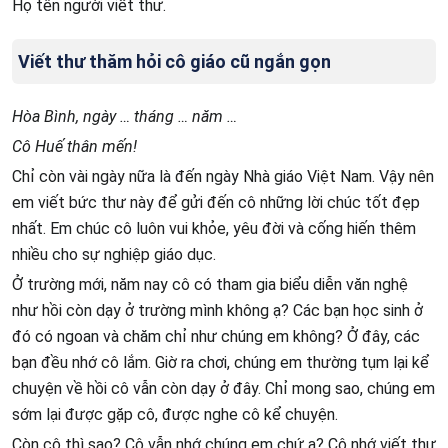
Họ tên người viết thư.
Viết thư thăm hỏi cô giáo cũ ngắn gọn
Hòa Bình, ngày … tháng … năm …
Cô Huế thân mến!
Chỉ còn vài ngày nữa là đến ngày Nhà giáo Việt Nam. Vậy nên
em viết bức thư này để gửi đến cô những lời chúc tốt đẹp
nhất. Em chúc cô luôn vui khỏe, yêu đời và cống hiến thêm
nhiều cho sự nghiệp giáo dục.
Ở trường mới, năm nay cô có tham gia biểu diễn văn nghệ
như hồi còn dạy ở trường mình không ạ? Các bạn học sinh ở
đó có ngoan và chăm chỉ như chúng em không? Ở đây, các
bạn đều nhớ cô lắm. Giờ ra chơi, chúng em thường tụm lại kể
chuyện về hồi cô vẫn còn dạy ở đây. Chỉ mong sao, chúng em
sớm lại được gặp cô, được nghe cô kể chuyện.
Còn cô thì sao? Cô vẫn nhớ chúng em chứ ạ? Cô nhớ viết thư