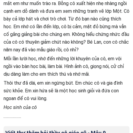
mắt em như muốn trào ra. Bỗng cô xuất hiện nhẹ nhàng ngồi
cạnh em dỗ dành và đưa em xem những tranh vẽ lớp Một. Cô
bày cả lớp hát và chơi trò chơi. Từ đó bạn nào cũng thích
học. Em nhớ có lần đến lớp, cô bị cảm, mặt đỏ bừng mà vẫn
cố gắng giảng bài cho chúng em. Không hiểu chứng nhức đầu
của cô có thuyên giảm chút nào không? Bé Lan, con cô chắc
năm nay đã vào mẫu giáo rồi, cô nhỉ?
Mỗi lần lười học, nhớ đến những lời khuyên của cô, em vội
ngồi vào bàn học bài, làm bài. Hình ảnh cô, giọng nói, cử chỉ
dịu dàng làm cho em thích thú và nhớ mãi.
Thôi thư đã dài, em xin ngừng bút. Em chúc cô và gia đình
sức khỏe. Em xin hứa sẽ là một học sinh giỏi và đứa con
ngoan để cô vui lòng.
Học sinh của cô
...............
Viết thư thăm hỏi thầy cô giáo cũ - Mẫu 9