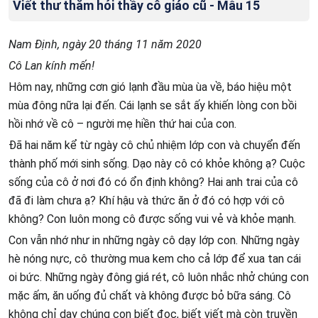
Viết thư thăm hỏi thầy cô giáo cũ - Mẫu 15
Nam Định, ngày 20 tháng 11 năm 2020
Cô Lan kính mến!
Hôm nay, những cơn gió lạnh đầu mùa ùa về, báo hiệu một
mùa đông nữa lại đến. Cái lạnh se sắt ấy khiến lòng con bồi
hồi nhớ về cô – người mẹ hiền thứ hai của con.
Đã hai năm kể từ ngày cô chủ nhiệm lớp con và chuyển đến
thành phố mới sinh sống. Dạo này cô có khỏe không ạ? Cuộc
sống của cô ở nơi đó có ổn định không? Hai anh trai của cô
đã đi làm chưa ạ? Khí hậu và thức ăn ở đó có hợp với cô
không? Con luôn mong cô được sống vui vẻ và khỏe mạnh.
Con vẫn nhớ như in những ngày cô dạy lớp con. Những ngày
hè nóng nực, cô thường mua kem cho cả lớp để xua tan cái
oi bức. Những ngày đông giá rét, cô luôn nhắc nhở chúng con
mặc ấm, ăn uống đủ chất và không được bỏ bữa sáng. Cô
không chỉ dạy chúng con biết đọc, biết viết mà còn truyền