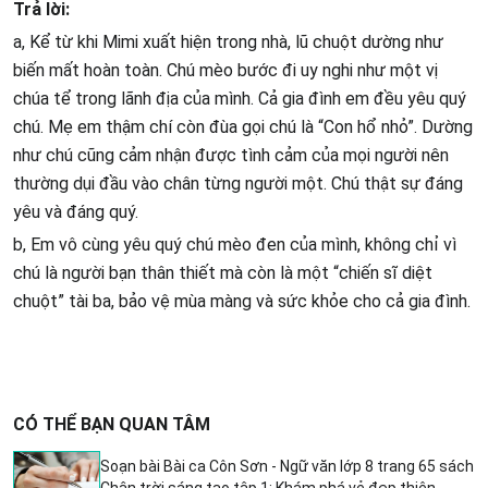
Trả lời:
a, Kể từ khi Mimi xuất hiện trong nhà, lũ chuột dường như
biến mất hoàn toàn. Chú mèo bước đi uy nghi như một vị
chúa tể trong lãnh địa của mình. Cả gia đình em đều yêu quý
chú. Mẹ em thậm chí còn đùa gọi chú là “Con hổ nhỏ”. Dường
như chú cũng cảm nhận được tình cảm của mọi người nên
thường dụi đầu vào chân từng người một. Chú thật sự đáng
yêu và đáng quý.
b, Em vô cùng yêu quý chú mèo đen của mình, không chỉ vì
chú là người bạn thân thiết mà còn là một “chiến sĩ diệt
chuột” tài ba, bảo vệ mùa màng và sức khỏe cho cả gia đình.
CÓ THỂ BẠN QUAN TÂM
Soạn bài Bài ca Côn Sơn - Ngữ văn lớp 8 trang 65 sách