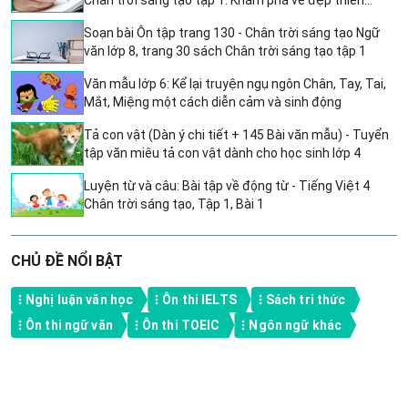
Chân trời sáng tạo tập 1: Khám phá vẻ đẹp thiên
nhiên và triết lý nhân sinh
Soạn bài Ôn tập trang 130 - Chân trời sáng tạo Ngữ
văn lớp 8, trang 30 sách Chân trời sáng tạo tập 1
Văn mẫu lớp 6: Kể lại truyện ngụ ngôn Chân, Tay, Tai,
Mắt, Miệng một cách diễn cảm và sinh động
Tả con vật (Dàn ý chi tiết + 145 Bài văn mẫu) - Tuyển
tập văn miêu tả con vật dành cho học sinh lớp 4
Luyện từ và câu: Bài tập về động từ - Tiếng Việt 4
Chân trời sáng tạo, Tập 1, Bài 1
CHỦ ĐỀ NỔI BẬT
Nghị luận văn học
Ôn thi IELTS
Sách tri thức
Ôn thi ngữ văn
Ôn thi TOEIC
Ngôn ngữ khác