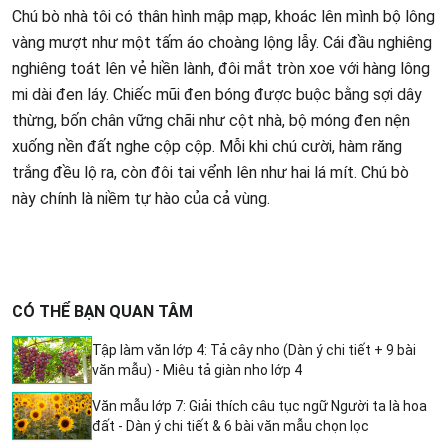
Chú bò nhà tôi có thân hình mập mạp, khoác lên mình bộ lông
vàng mượt như một tấm áo choàng lộng lẫy. Cái đầu nghiêng
nghiêng toát lên vẻ hiền lành, đôi mắt tròn xoe với hàng lông
mi dài đen láy. Chiếc mũi đen bóng được buộc bằng sợi dây
thừng, bốn chân vững chãi như cột nhà, bộ móng đen nện
xuống nền đất nghe cộp cộp. Mỗi khi chú cười, hàm răng
trắng đều lộ ra, còn đôi tai vểnh lên như hai lá mít. Chú bò
này chính là niềm tự hào của cả vùng.
CÓ THỂ BẠN QUAN TÂM
Tập làm văn lớp 4: Tả cây nho (Dàn ý chi tiết + 9 bài
văn mẫu) - Miêu tả giàn nho lớp 4
Văn mẫu lớp 7: Giải thích câu tục ngữ Người ta là hoa
đất - Dàn ý chi tiết & 6 bài văn mẫu chọn lọc