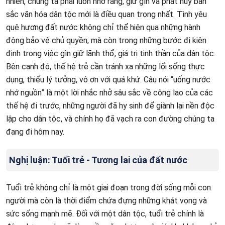
nhiên, chúng ta phải luôn nhớ rằng, giữ gìn và phát huy bản
sắc văn hóa dân tộc mới là điều quan trọng nhất. Tình yêu
quê hương đất nước không chỉ thể hiện qua những hành
động bảo vệ chủ quyền, mà còn trong những bước đi kiên
định trong việc gìn giữ lãnh thổ, giá trị tinh thần của dân tộc.
Bên cạnh đó, thế hệ trẻ cần tránh xa những lối sống thực
dụng, thiếu lý tưởng, vô ơn với quá khứ. Câu nói “uống nước
nhớ nguồn” là một lời nhắc nhở sâu sắc về công lao của các
thế hệ đi trước, những người đã hy sinh để giành lại nền độc
lập cho dân tộc, và chính họ đã vạch ra con đường chúng ta
đang đi hôm nay.
Nghị luận: Tuổi trẻ - Tương lai của đất nước
Tuổi trẻ không chỉ là một giai đoạn trong đời sống mỗi con
người mà còn là thời điểm chứa đựng những khát vọng và
sức sống mạnh mẽ. Đối với một dân tộc, tuổi trẻ chính là