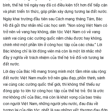
bình, thế hệ trẻ ngày nay đã có điều kiện tốt hơn để tiếp cận
và phát triển tri thức, góp phần xây dựng tương lai đất nước.
Ngày khai trường đầu tiên sau Cách mạng tháng Tám, Bác
Hồ đã gửi thư nhắn nhủ các học sinh: “Non sông Việt Nam có
trở nên vẻ vang hay không, dân tộc Việt Nam có vẻ vang
sánh vai cùng các cường quốc năm châu được hay không,
chính nhờ một phần lớn ở công học tập của các cháu.” Lời
Bác không chỉ là lời động viên mà còn là một lời nhắc nhở
đầy ý nghĩa về trách nhiệm của thế hệ trẻ đối với tương lai
đất nước.
Lời dạy của Bác Hồ mang trong mình một tầm nhìn sâu rộng:
đất nước Việt Nam muốn trở nên giàu đẹp, phồn thịnh, sánh
vai cùng các cường quốc thế giới, thì không thể thiếu sự
đóng góp to lớn từ công học tập của thế hệ trẻ. Đó là ước
mơ không chỉ của Bác, mà còn là khát vọng của bao triệu
con người Việt Nam, những người yêu nước, đau đáu về
tương lai của dân tộc, nhất là sau những vết thương đau đớn