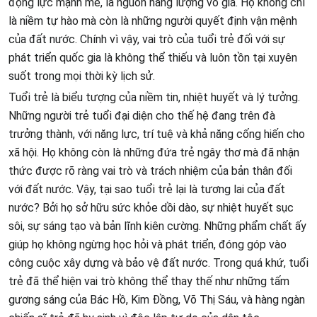
động lực mạnh mẽ, là nguồn năng lượng vô giá. Họ không chỉ
là niềm tự hào mà còn là những người quyết định vận mệnh
của đất nước. Chính vì vậy, vai trò của tuổi trẻ đối với sự
phát triển quốc gia là không thể thiếu và luôn tồn tại xuyên
suốt trong mọi thời kỳ lịch sử.
Tuổi trẻ là biểu tượng của niềm tin, nhiệt huyết và lý tưởng.
Những người trẻ tuổi đại diện cho thế hệ đang trên đà
trưởng thành, với năng lực, trí tuệ và khả năng cống hiến cho
xã hội. Họ không còn là những đứa trẻ ngây thơ mà đã nhận
thức được rõ ràng vai trò và trách nhiệm của bản thân đối
với đất nước. Vậy, tại sao tuổi trẻ lại là tương lai của đất
nước? Bởi họ sở hữu sức khỏe dồi dào, sự nhiệt huyết sục
sôi, sự sáng tạo và bản lĩnh kiên cường. Những phẩm chất ấy
giúp họ không ngừng học hỏi và phát triển, đóng góp vào
công cuộc xây dựng và bảo vệ đất nước. Trong quá khứ, tuổi
trẻ đã thể hiện vai trò không thể thay thế như những tấm
gương sáng của Bác Hồ, Kim Đồng, Võ Thị Sáu, và hàng ngàn