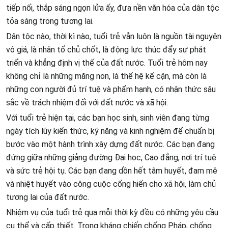
tiếp nối, thắp sáng ngọn lửa ấy, đưa nền văn hóa của dân tộc
tỏa sáng trong tương lai.
Dân tộc nào, thời kì nào, tuổi trẻ vẫn luôn là nguồn tài nguyên
vô giá, là nhân tố chủ chốt, là động lực thúc đẩy sự phát
triển và khẳng định vị thế của đất nước. Tuổi trẻ hôm nay
không chỉ là những măng non, là thế hệ kế cận, mà còn là
những con người đủ trí tuệ và phẩm hạnh, có nhận thức sâu
sắc về trách nhiệm đối với đất nước và xã hội.
Với tuổi trẻ hiện tại, các bạn học sinh, sinh viên đang từng
ngày tích lũy kiến thức, kỹ năng và kinh nghiệm để chuẩn bị
bước vào một hành trình xây dựng đất nước. Các bạn đang
đứng giữa những giảng đường Đại học, Cao đẳng, nơi trí tuệ
và sức trẻ hội tụ. Các bạn đang dồn hết tâm huyết, đam mê
và nhiệt huyết vào công cuộc cống hiến cho xã hội, làm chủ
tương lai của đất nước.
Nhiệm vụ của tuổi trẻ qua mỗi thời kỳ đều có những yêu cầu
cụ thể và cấp thiết. Trong kháng chiến chống Pháp, chống