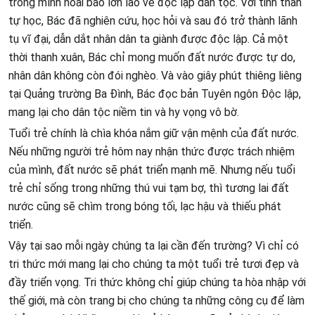
trong mình hoài bão lớn lao về độc lập dân tộc. Với tinh thần
tự học, Bác đã nghiên cứu, học hỏi và sau đó trở thành lãnh
tụ vĩ đại, dẫn dắt nhân dân ta giành được độc lập. Cả một
thời thanh xuân, Bác chỉ mong muốn đất nước được tự do,
nhân dân không còn đói nghèo. Và vào giây phút thiêng liêng
tại Quảng trường Ba Đình, Bác đọc bản Tuyên ngôn Độc lập,
mang lại cho dân tộc niềm tin và hy vọng vô bờ.
Tuổi trẻ chính là chìa khóa nắm giữ vận mệnh của đất nước.
Nếu những người trẻ hôm nay nhận thức được trách nhiệm
của mình, đất nước sẽ phát triển mạnh mẽ. Nhưng nếu tuổi
trẻ chỉ sống trong những thú vui tạm bợ, thì tương lai đất
nước cũng sẽ chìm trong bóng tối, lạc hậu và thiếu phát
triển.
Vậy tại sao mỗi ngày chúng ta lại cần đến trường? Vì chỉ có
tri thức mới mang lại cho chúng ta một tuổi trẻ tươi đẹp và
đầy triển vọng. Tri thức không chỉ giúp chúng ta hòa nhập với
thế giới, mà còn trang bị cho chúng ta những công cụ để làm