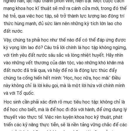
nghèo nàn, lạc hậu thành phồn vinh, hiện đại. Một cuộc cách
mạng khoa học kĩ thuật sẽ mở ra cánh cửa mới, trong đó thế
hệ trẻ, qua việc học tập, sẽ trở thành lực lượng lao động trí
thức hùng mạnh, đủ sức làm nên những kỳ tích lớn lao cho
đất nước.
Vậy, chúng ta phải học như thế nào để có thể đáp ứng được
kỳ vọng lớn lao đó? Câu trả lời chính là học tập không ngừng,
với tình yêu đất nước sâu sắc và lòng nhiệt huyết. Hãy nhìn
vào những vết thương của dân tộc, vào những khó khăn mà
đất nước đã trải qua, và hãy để nó là động lực thúc đẩy
chúng ta cống hiến hết mình: 'Học, học nữa, học mãi.' Điều
này không chỉ là lời kêu gọi, mà là một lời hứa với chính mình
và với Tổ quốc.
Học sinh cần phải xác định rõ mục tiêu học tập: không chỉ là
để học cho biết, mà là để học đi đôi với hành, để ứng dụng lý
thuyết vào thực tế. Việc rèn luyện khoa học kỹ thuật, phát
triển các kỹ năng thực tiễn, sẽ là nền tảng vững chắc để các