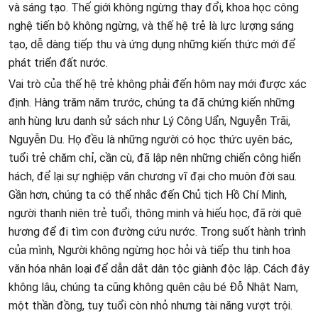
và sáng tạo. Thế giới không ngừng thay đổi, khoa học công
nghệ tiến bộ không ngừng, và thế hệ trẻ là lực lượng sáng
tạo, dễ dàng tiếp thu và ứng dụng những kiến thức mới để
phát triển đất nước.
Vai trò của thế hệ trẻ không phải đến hôm nay mới được xác
định. Hàng trăm năm trước, chúng ta đã chứng kiến những
anh hùng lưu danh sử sách như Lý Công Uẩn, Nguyễn Trãi,
Nguyễn Du. Họ đều là những người có học thức uyên bác,
tuổi trẻ chăm chỉ, cần cù, đã lập nên những chiến công hiển
hách, để lại sự nghiệp văn chương vĩ đại cho muôn đời sau.
Gần hơn, chúng ta có thể nhắc đến Chủ tịch Hồ Chí Minh,
người thanh niên trẻ tuổi, thông minh và hiếu học, đã rời quê
hương để đi tìm con đường cứu nước. Trong suốt hành trình
của mình, Người không ngừng học hỏi và tiếp thu tinh hoa
văn hóa nhân loại để dẫn dắt dân tộc giành độc lập. Cách đây
không lâu, chúng ta cũng không quên cậu bé Đỗ Nhật Nam,
một thần đồng, tuy tuổi còn nhỏ nhưng tài năng vượt trội.