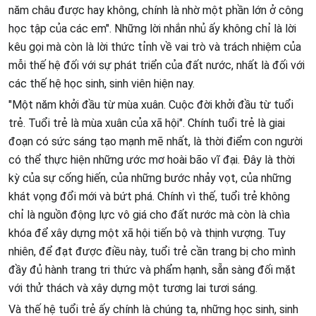
năm châu được hay không, chính là nhờ một phần lớn ở công
học tập của các em". Những lời nhắn nhủ ấy không chỉ là lời
kêu gọi mà còn là lời thức tỉnh về vai trò và trách nhiệm của
mỗi thế hệ đối với sự phát triển của đất nước, nhất là đối với
các thế hệ học sinh, sinh viên hiện nay.
"Một năm khởi đầu từ mùa xuân. Cuộc đời khởi đầu từ tuổi
trẻ. Tuổi trẻ là mùa xuân của xã hội". Chính tuổi trẻ là giai
đoạn có sức sáng tạo mạnh mẽ nhất, là thời điểm con người
có thể thực hiện những ước mơ hoài bão vĩ đại. Đây là thời
kỳ của sự cống hiến, của những bước nhảy vọt, của những
khát vọng đổi mới và bứt phá. Chính vì thế, tuổi trẻ không
chỉ là nguồn động lực vô giá cho đất nước mà còn là chìa
khóa để xây dựng một xã hội tiến bộ và thịnh vượng. Tuy
nhiên, để đạt được điều này, tuổi trẻ cần trang bị cho mình
đầy đủ hành trang tri thức và phẩm hạnh, sẵn sàng đối mặt
với thử thách và xây dựng một tương lai tươi sáng.
Và thế hệ tuổi trẻ ấy chính là chúng ta, những học sinh, sinh