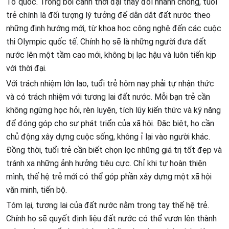
Tổ quốc. Trong bối cảnh thời đại thay đổi nhanh chóng, tuổi
trẻ chính là đối tượng lý tưởng để dẫn dắt đất nước theo
những định hướng mới, từ khoa học công nghệ đến các cuộc
thi Olympic quốc tế. Chính họ sẽ là những người đưa đất
nước lên một tầm cao mới, không bị lạc hậu và luôn tiến kịp
với thời đại.
Với trách nhiệm lớn lao, tuổi trẻ hôm nay phải tự nhận thức
và có trách nhiệm với tương lai đất nước. Mỗi bạn trẻ cần
không ngừng học hỏi, rèn luyện, tích lũy kiến thức và kỹ năng
để đóng góp cho sự phát triển của xã hội. Đặc biệt, họ cần
chủ động xây dựng cuộc sống, không ỉ lại vào người khác.
Đồng thời, tuổi trẻ cần biết chọn lọc những giá trị tốt đẹp và
tránh xa những ảnh hưởng tiêu cực. Chỉ khi tự hoàn thiện
mình, thế hệ trẻ mới có thể góp phần xây dựng một xã hội
văn minh, tiến bộ.
Tóm lại, tương lai của đất nước nằm trong tay thế hệ trẻ.
Chính họ sẽ quyết định liệu đất nước có thể vươn lên thành