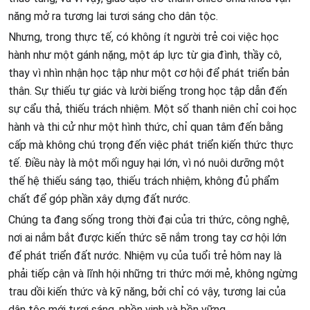
năng mở ra tương lai tươi sáng cho dân tộc.
Nhưng, trong thực tế, có không ít người trẻ coi việc học
hành như một gánh nặng, một áp lực từ gia đình, thầy cô,
thay vì nhìn nhận học tập như một cơ hội để phát triển bản
thân. Sự thiếu tự giác và lười biếng trong học tập dẫn đến
sự cẩu thả, thiếu trách nhiệm. Một số thanh niên chỉ coi học
hành và thi cử như một hình thức, chỉ quan tâm đến bằng
cấp mà không chú trọng đến việc phát triển kiến thức thực
tế. Điều này là một mối nguy hại lớn, vì nó nuôi dưỡng một
thế hệ thiếu sáng tạo, thiếu trách nhiệm, không đủ phẩm
chất để góp phần xây dựng đất nước.
Chúng ta đang sống trong thời đại của tri thức, công nghệ,
nơi ai nắm bắt được kiến thức sẽ nắm trong tay cơ hội lớn
để phát triển đất nước. Nhiệm vụ của tuổi trẻ hôm nay là
phải tiếp cận và lĩnh hội những tri thức mới mẻ, không ngừng
trau dồi kiến thức và kỹ năng, bởi chỉ có vậy, tương lai của
dân tộc mới tươi sáng, phồn vinh và bền vững.