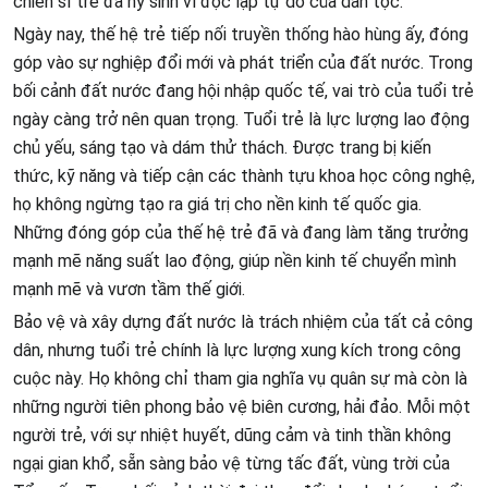
chiến sĩ trẻ đã hy sinh vì độc lập tự do của dân tộc.
Ngày nay, thế hệ trẻ tiếp nối truyền thống hào hùng ấy, đóng
góp vào sự nghiệp đổi mới và phát triển của đất nước. Trong
bối cảnh đất nước đang hội nhập quốc tế, vai trò của tuổi trẻ
ngày càng trở nên quan trọng. Tuổi trẻ là lực lượng lao động
chủ yếu, sáng tạo và dám thử thách. Được trang bị kiến
thức, kỹ năng và tiếp cận các thành tựu khoa học công nghệ,
họ không ngừng tạo ra giá trị cho nền kinh tế quốc gia.
Những đóng góp của thế hệ trẻ đã và đang làm tăng trưởng
mạnh mẽ năng suất lao động, giúp nền kinh tế chuyển mình
mạnh mẽ và vươn tầm thế giới.
Bảo vệ và xây dựng đất nước là trách nhiệm của tất cả công
dân, nhưng tuổi trẻ chính là lực lượng xung kích trong công
cuộc này. Họ không chỉ tham gia nghĩa vụ quân sự mà còn là
những người tiên phong bảo vệ biên cương, hải đảo. Mỗi một
người trẻ, với sự nhiệt huyết, dũng cảm và tinh thần không
ngại gian khổ, sẵn sàng bảo vệ từng tấc đất, vùng trời của