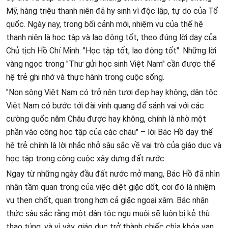
Mỹ, hàng triệu thanh niên đã hy sinh vì độc lập, tự do của Tổ
quốc. Ngày nay, trong bối cảnh mới, nhiệm vụ của thế hệ
thanh niên là học tập và lao động tốt, theo đúng lời dạy của
Chủ tịch Hồ Chí Minh: "Học tập tốt, lao động tốt". Những lời
vàng ngọc trong "Thư gửi học sinh Việt Nam" cần được thế
hệ trẻ ghi nhớ và thực hành trong cuộc sống.
"Non sông Việt Nam có trở nên tươi đẹp hay không, dân tộc
Việt Nam có bước tới đài vinh quang để sánh vai với các
cường quốc năm Châu được hay không, chính là nhờ một
phần vào công học tập của các cháu" – lời Bác Hồ dạy thế
hệ trẻ chính là lời nhắc nhở sâu sắc về vai trò của giáo dục và
học tập trong công cuộc xây dựng đất nước.
Ngay từ những ngày đầu đất nước mở mang, Bác Hồ đã nhìn
nhận tầm quan trọng của việc diệt giặc dốt, coi đó là nhiệm
vụ then chốt, quan trọng hơn cả giặc ngoại xâm. Bác nhận
thức sâu sắc rằng một dân tộc ngu muội sẽ luôn bị kẻ thù
thao túng, và vì vậy, giáo dục trở thành chiếc chìa khóa vạn