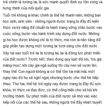
trẻ chính là tương lai, là sức mạnh quyết định sự tồn vong và
hưng thịnh của mỗi quốc gia.
Tuổi trẻ không ai khác chính là thế hệ thanh niên, những bạn
học sinh, sinh viên - những người được trang bị đầy đủ kiến
thức và kỹ năng để chuẩn bị hành trang vững chắc bước vào
cuộc sống, bước vào hành trình xây dựng đất nước. Những
gì họ học được không chỉ là tri thức, mà còn là nền tảng để
góp phần tạo dựng một tương lai tươi sáng cho đất nước.
Vậy tại sao tuổi trẻ lại là tương lai, lại là động lực phát triển
của đất nước? Trước hết, theo đúng quy luật đã nói, 'tre già
măng mọc', khi cây già ngã xuống thì cây non sẽ vươn lên
thay thế. Con người không ai có thể tồn tại mãi mãi; một
ngày nào đó họ sẽ nghỉ ngơi, nhường bước cho thế hệ tiếp
theo. Thứ hai, thế hệ trẻ ngày nay được trang bị đầy đủ sức
khỏe, tri thức và đạo đức, có thể cống hiến cho xã hội khi
trưởng thành. Sự phát triển của đất nước sẽ nhờ vào việc
tiếp nối của các thế hệ sau, những người trẻ đầy nhiệt huyết