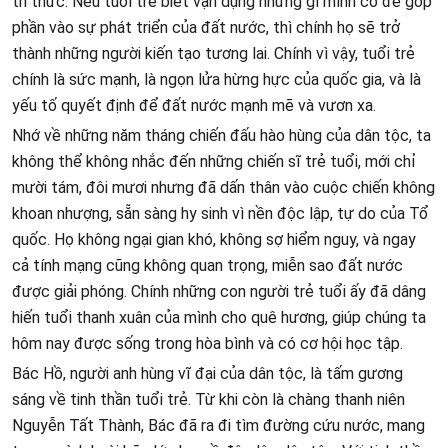
tri thức. Nếu tuổi trẻ biết vận dụng những gì mình có để góp
phần vào sự phát triển của đất nước, thì chính họ sẽ trở
thành những người kiến tạo tương lai. Chính vì vậy, tuổi trẻ
chính là sức mạnh, là ngọn lửa hừng hực của quốc gia, và là
yếu tố quyết định để đất nước mạnh mẽ và vươn xa.
Nhớ về những năm tháng chiến đấu hào hùng của dân tộc, ta
không thể không nhắc đến những chiến sĩ trẻ tuổi, mới chỉ
mười tám, đôi mươi nhưng đã dấn thân vào cuộc chiến không
khoan nhượng, sẵn sàng hy sinh vì nền độc lập, tự do của Tổ
quốc. Họ không ngại gian khó, không sợ hiểm nguy, và ngay
cả tính mạng cũng không quan trọng, miễn sao đất nước
được giải phóng. Chính những con người trẻ tuổi ấy đã dâng
hiến tuổi thanh xuân của mình cho quê hương, giúp chúng ta
hôm nay được sống trong hòa bình và có cơ hội học tập.
Bác Hồ, người anh hùng vĩ đại của dân tộc, là tấm gương
sáng về tinh thần tuổi trẻ. Từ khi còn là chàng thanh niên
Nguyễn Tất Thành, Bác đã ra đi tìm đường cứu nước, mang