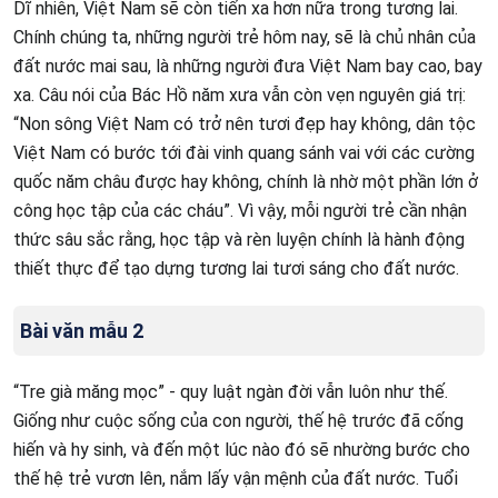
Dĩ nhiên, Việt Nam sẽ còn tiến xa hơn nữa trong tương lai.
Chính chúng ta, những người trẻ hôm nay, sẽ là chủ nhân của
đất nước mai sau, là những người đưa Việt Nam bay cao, bay
xa. Câu nói của Bác Hồ năm xưa vẫn còn vẹn nguyên giá trị:
“Non sông Việt Nam có trở nên tươi đẹp hay không, dân tộc
Việt Nam có bước tới đài vinh quang sánh vai với các cường
quốc năm châu được hay không, chính là nhờ một phần lớn ở
công học tập của các cháu”. Vì vậy, mỗi người trẻ cần nhận
thức sâu sắc rằng, học tập và rèn luyện chính là hành động
thiết thực để tạo dựng tương lai tươi sáng cho đất nước.
Bài văn mẫu 2
“Tre già măng mọc” - quy luật ngàn đời vẫn luôn như thế.
Giống như cuộc sống của con người, thế hệ trước đã cống
hiến và hy sinh, và đến một lúc nào đó sẽ nhường bước cho
thế hệ trẻ vươn lên, nắm lấy vận mệnh của đất nước. Tuổi