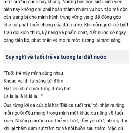
một cường quốc hay không. Những bạn học sinh, sinh viên
hiện nay không chỉ phải hoàn thành nhiệm vụ học tập mà còn
cần trang bị cho mình hành trang vững vàng để đóng góp
cho sự phát triển chung của đất nước. Khi mỗi người trẻ biết
trau dồi kiến thức, kỹ năng và phẩm chất, đất nước sẽ ngày
càng tiến bộ, phát triển và mở ra một tương lai tươi sáng.
Suy nghĩ về tuổi trẻ và tương lai đất nước
"Tuổi trẻ này mình cùng nhau
Khoác vai đi từ sáng tới đêm
Hát lên như chưa từng được hát
Là la la là lá lá la....."
Qua từng lời ca của bài hát 'Bài ca tuổi trẻ,' tôi nhận ra rằng
mỗi người đều mang trong mình một khúc ca riêng về tuổi
xuân. Những giai điệu có thể vui tươi, đầy yêu đời, nhưng đôi
khi lại thấm đẫm sự trầm tư và nỗi buồn sâu thẳm. Mặc dù