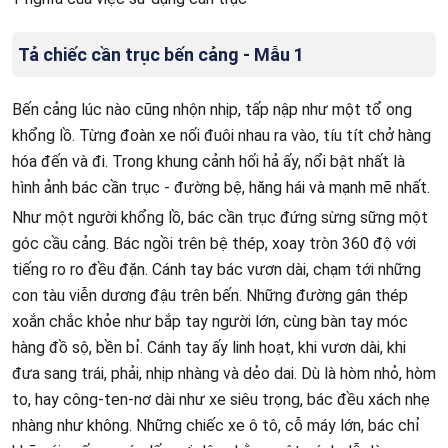
Tả chiếc cần trục bến cảng - Mẫu 1
Bến cảng lúc nào cũng nhộn nhịp, tấp nập như một tổ ong
khổng lồ. Từng đoàn xe nối đuôi nhau ra vào, tíu tít chở hàng
hóa đến và đi. Trong khung cảnh hối hả ấy, nổi bật nhất là
hình ảnh bác cần trục - đường bệ, hăng hái và mạnh mẽ nhất.
Như một người khổng lồ, bác cần trục đứng sừng sững một
góc cầu cảng. Bác ngồi trên bệ thép, xoay tròn 360 độ với
tiếng ro ro đều đặn. Cánh tay bác vươn dài, chạm tới những
con tàu viễn dương đậu trên bến. Những đường gân thép
xoắn chắc khỏe như bắp tay người lớn, cùng bàn tay móc
hàng đồ sộ, bền bỉ. Cánh tay ấy linh hoạt, khi vươn dài, khi
đưa sang trái, phải, nhịp nhàng và dẻo dai. Dù là hòm nhỏ, hòm
to, hay công-ten-nơ dài như xe siêu trọng, bác đều xách nhẹ
nhàng như không. Những chiếc xe ô tô, cỗ máy lớn, bác chỉ