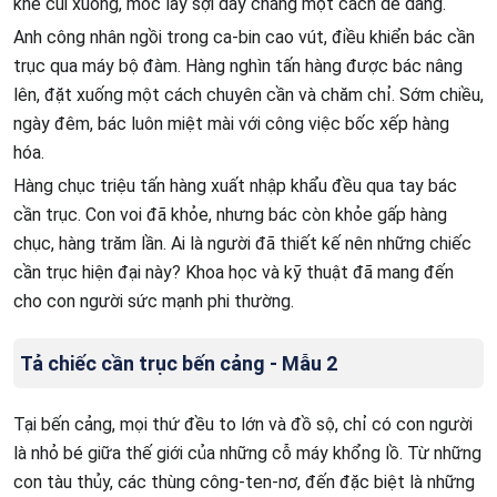
khẽ cúi xuống, móc lấy sợi dây chằng một cách dễ dàng.
Anh công nhân ngồi trong ca-bin cao vút, điều khiển bác cần
trục qua máy bộ đàm. Hàng nghìn tấn hàng được bác nâng
lên, đặt xuống một cách chuyên cần và chăm chỉ. Sớm chiều,
ngày đêm, bác luôn miệt mài với công việc bốc xếp hàng
hóa.
Hàng chục triệu tấn hàng xuất nhập khẩu đều qua tay bác
cần trục. Con voi đã khỏe, nhưng bác còn khỏe gấp hàng
chục, hàng trăm lần. Ai là người đã thiết kế nên những chiếc
cần trục hiện đại này? Khoa học và kỹ thuật đã mang đến
cho con người sức mạnh phi thường.
Tả chiếc cần trục bến cảng - Mẫu 2
Tại bến cảng, mọi thứ đều to lớn và đồ sộ, chỉ có con người
là nhỏ bé giữa thế giới của những cỗ máy khổng lồ. Từ những
con tàu thủy, các thùng công-ten-nơ, đến đặc biệt là những