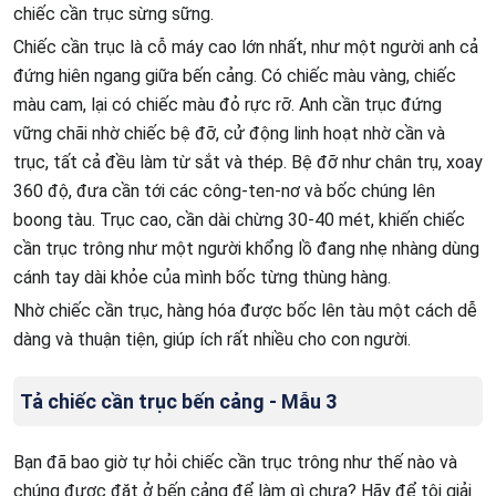
chiếc cần trục sừng sững.
Chiếc cần trục là cỗ máy cao lớn nhất, như một người anh cả
đứng hiên ngang giữa bến cảng. Có chiếc màu vàng, chiếc
màu cam, lại có chiếc màu đỏ rực rỡ. Anh cần trục đứng
vững chãi nhờ chiếc bệ đỡ, cử động linh hoạt nhờ cần và
trục, tất cả đều làm từ sắt và thép. Bệ đỡ như chân trụ, xoay
360 độ, đưa cần tới các công-ten-nơ và bốc chúng lên
boong tàu. Trục cao, cần dài chừng 30-40 mét, khiến chiếc
cần trục trông như một người khổng lồ đang nhẹ nhàng dùng
cánh tay dài khỏe của mình bốc từng thùng hàng.
Nhờ chiếc cần trục, hàng hóa được bốc lên tàu một cách dễ
dàng và thuận tiện, giúp ích rất nhiều cho con người.
Tả chiếc cần trục bến cảng - Mẫu 3
Bạn đã bao giờ tự hỏi chiếc cần trục trông như thế nào và
chúng được đặt ở bến cảng để làm gì chưa? Hãy để tôi giải