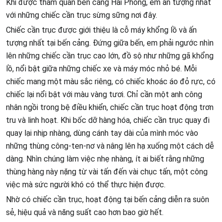
Khi được tham quan bến cảng Hải Phòng, em ấn tượng nhất
với những chiếc cần trục sừng sững nơi đây.
Chiếc cần trục được giới thiệu là cỗ máy khổng lồ và ấn
tượng nhất tại bến cảng. Đứng giữa bến, em phải ngước nhìn
lên những chiếc cần trục cao lớn, đồ sộ như những gã khổng
lồ, nổi bật giữa những chiếc xe và máy móc nhỏ bé. Mỗi
chiếc mang một màu sắc riêng, có chiếc khoác áo đỏ rực, có
chiếc lại nổi bật với màu vàng tươi. Chỉ cần một anh công
nhân ngồi trong bệ điều khiển, chiếc cần trục hoạt động trơn
tru và linh hoạt. Khi bốc dỡ hàng hóa, chiếc cần trục quay đi
quay lại nhịp nhàng, dùng cánh tay dài của mình móc vào
những thùng công-ten-nơ và nâng lên hạ xuống một cách dễ
dàng. Nhìn chúng làm việc nhẹ nhàng, ít ai biết rằng những
thùng hàng này nặng từ vài tấn đến vài chục tấn, một công
việc mà sức người khó có thể thực hiện được.
Nhờ có chiếc cần trục, hoạt động tại bến cảng diễn ra suôn
sẻ, hiệu quả và năng suất cao hơn bao giờ hết.