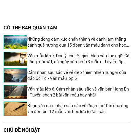
CÓ THỂ BẠN QUAN TÂM
Những dòng cảm xúc chân thành về danh lam thắng
cảnh quê hương qua 15 đoạn văn mẫu dành cho học
sinh lớp 6
Văn mẫu lớp 7: Dàn ý chi tiết giải thích câu tục ngữ 'Có
công mài sắt, có ngày nên kim' (3 mẫu) - Tuyển tập
bài văn mẫu hay nhất
Cảm nhận sâu sắc về vẻ đẹp thiên nhiên hùng vĩ của
đảo Cô Tô - Văn mẫu lớp 6
Văn mẫu lớp 6: Cảm nhận sâu sắc về văn bản Hang Én
- Tuyển chọn 2 bài văn mẫu hay nhất
Đoạn văn cảm nhận sâu sắc về đoạn thơ Đời cha ông
với đời tôi - 12 mẫu văn học lớp 6 đặc sắc
CHỦ ĐỀ NỔI BẬT