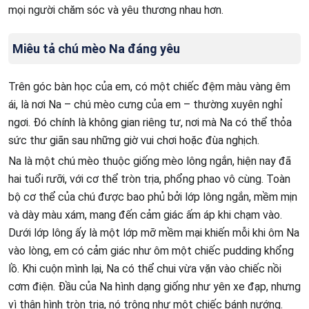
mọi người chăm sóc và yêu thương nhau hơn.
Miêu tả chú mèo Na đáng yêu
Trên góc bàn học của em, có một chiếc đệm màu vàng êm
ái, là nơi Na – chú mèo cưng của em – thường xuyên nghỉ
ngơi. Đó chính là không gian riêng tư, nơi mà Na có thể thỏa
sức thư giãn sau những giờ vui chơi hoặc đùa nghịch.
Na là một chú mèo thuộc giống mèo lông ngắn, hiện nay đã
hai tuổi rưỡi, với cơ thể tròn trịa, phổng phao vô cùng. Toàn
bộ cơ thể của chú được bao phủ bởi lớp lông ngắn, mềm mịn
và dày màu xám, mang đến cảm giác ấm áp khi chạm vào.
Dưới lớp lông ấy là một lớp mỡ mềm mại khiến mỗi khi ôm Na
vào lòng, em có cảm giác như ôm một chiếc pudding khổng
lồ. Khi cuộn mình lại, Na có thể chui vừa vặn vào chiếc nồi
cơm điện. Đầu của Na hình dạng giống như yên xe đạp, nhưng
vì thân hình tròn trịa, nó trông như một chiếc bánh nướng.