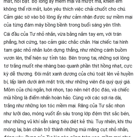
mắt, nổi bật. Bộ lông ấy mềm mại và mượt mà, khiến em
không thể rời mắt, luôn yêu thích việc chải chuốt cho chú.
Cảm giác sờ vào bộ lông ấy như cảm nhận được sự mềm mại
của từng đám mây bồng bềnh trong buổi sáng yên tĩnh.
Cái đầu của Tư nhỏ nhắn, vừa bằng nắm tay em, với trán
phẳng, hơi cứng, tạo cảm giác chắc chắn. Hai chiếc tai hình
tam giác nhỏ nhắn luôn dựng thẳng, như những cánh buồm
vươn lên, thể hiện sự tỉnh táo. Bên trong tai, những sợi lông
tơ trắng muốt nhẹ nhàng bao quanh phần thịt hồng nhạt, cực
kỳ dễ thương. Đôi mắt xanh dương của chú toát lên vẻ huyền
bí, lấp lánh dưới ánh mặt trời, như những viên đá quý quý giá.
Mõm của chú ngắn, hơi nhọn, tạo nên nét độc đáo, và chiếc
mũi hồng là điểm nhấn hoàn hảo. Cùng với các sợi ria dài,
trắng như những lọn tóc mềm mại. Răng của Tư sắc nhọn
như lưỡi dao, móng vuốt ẩn sâu trong lớp đệm thịt sắc bén,
như những vũ khí sẵn sàng tiêu diệt kẻ thù. Tuy nhiên, khi thu
móng lại, bàn chân trở thành những múi măng cụt nhỏ nhắn,