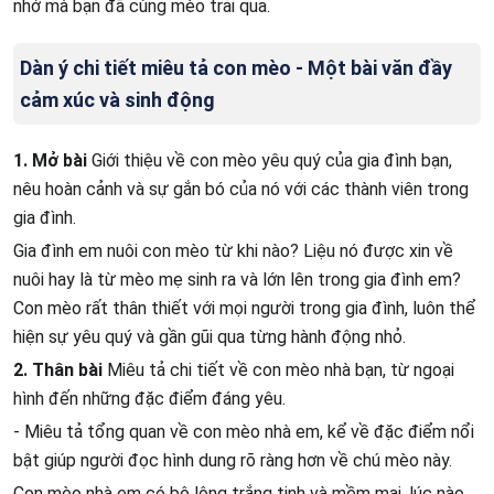
nhớ mà bạn đã cùng mèo trải qua.
Dàn ý chi tiết miêu tả con mèo - Một bài văn đầy
cảm xúc và sinh động
1. Mở bài
Giới thiệu về con mèo yêu quý của gia đình bạn,
nêu hoàn cảnh và sự gắn bó của nó với các thành viên trong
gia đình.
Gia đình em nuôi con mèo từ khi nào? Liệu nó được xin về
nuôi hay là từ mèo mẹ sinh ra và lớn lên trong gia đình em?
Con mèo rất thân thiết với mọi người trong gia đình, luôn thể
hiện sự yêu quý và gần gũi qua từng hành động nhỏ.
2. Thân bài
Miêu tả chi tiết về con mèo nhà bạn, từ ngoại
hình đến những đặc điểm đáng yêu.
- Miêu tả tổng quan về con mèo nhà em, kể về đặc điểm nổi
bật giúp người đọc hình dung rõ ràng hơn về chú mèo này.
Con mèo nhà em có bộ lông trắng tinh và mềm mại, lúc nào