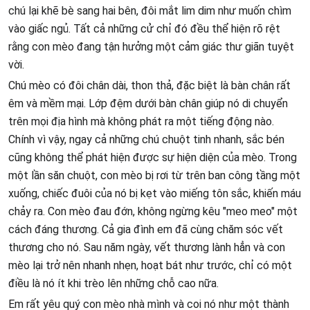
chú lại khẽ bè sang hai bên, đôi mắt lim dim như muốn chìm
vào giấc ngủ. Tất cả những cử chỉ đó đều thể hiện rõ rệt
rằng con mèo đang tận hưởng một cảm giác thư giãn tuyệt
vời.
Chú mèo có đôi chân dài, thon thả, đặc biệt là bàn chân rất
êm và mềm mại. Lớp đệm dưới bàn chân giúp nó di chuyển
trên mọi địa hình mà không phát ra một tiếng động nào.
Chính vì vậy, ngay cả những chú chuột tinh nhanh, sắc bén
cũng không thể phát hiện được sự hiện diện của mèo. Trong
một lần săn chuột, con mèo bị rơi từ trên ban công tầng một
xuống, chiếc đuôi của nó bị kẹt vào miếng tôn sắc, khiến máu
chảy ra. Con mèo đau đớn, không ngừng kêu "meo meo" một
cách đáng thương. Cả gia đình em đã cùng chăm sóc vết
thương cho nó. Sau năm ngày, vết thương lành hẳn và con
mèo lại trở nên nhanh nhẹn, hoạt bát như trước, chỉ có một
điều là nó ít khi trèo lên những chỗ cao nữa.
Em rất yêu quý con mèo nhà mình và coi nó như một thành