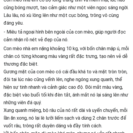
cũng bóng mượt, tạo cảm giác như một viên ngọc sáng ngời.
Lâu lâu, nó xù lông lên như một cục bông, trông vô cùng
đáng yêu.
- Miêu tả ngoại hình bên ngoài của con mèo, giúp người đọc
cảm nhận rõ nét vẻ đẹp của nó.
Con mèo nhà em nặng khoảng 10 kg, với bốn chân mập ú, mỗi
chân có từng khoang màu vàng rất đặc trưng, tạo nên vẻ dễ
thương đặc biệt.
Gương mặt của con mèo có cái đầu khá to và mặt tròn tròn,
đôi tai lúc nào cũng vểnh lên, nghe ngóng xung quanh, thể
hiện sự tinh nhanh và cảnh giác cao độ. Đôi mắt màu vàng,
đặc biệt vào buổi tối khi đèn tắt, ánh mắt nó lại sáng lên như
những viên đá quý.
Xung quanh miệng, bộ râu của nó rất dài và uyển chuyển, mỗi
lần ăn xong, nó lại lè lưỡi liếm sạch và dùng 2 chân trước để
vuốt râu, trông rất duyên dáng và đầy tính cách.