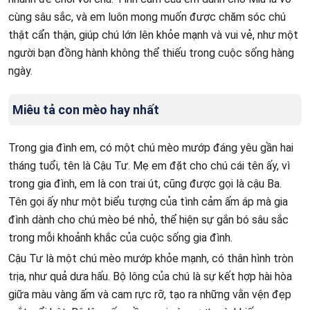
cùng sâu sắc, và em luôn mong muốn được chăm sóc chú
thật cẩn thận, giúp chú lớn lên khỏe mạnh và vui vẻ, như một
người bạn đồng hành không thể thiếu trong cuộc sống hàng
ngày.
Miêu tả con mèo hay nhất
Trong gia đình em, có một chú mèo mướp đáng yêu gần hai
tháng tuổi, tên là Cậu Tư. Mẹ em đặt cho chú cái tên ấy, vì
trong gia đình, em là con trai út, cũng được gọi là cậu Ba.
Tên gọi ấy như một biểu tượng của tình cảm ấm áp mà gia
đình dành cho chú mèo bé nhỏ, thể hiện sự gắn bó sâu sắc
trong mỗi khoảnh khắc của cuộc sống gia đình.
Cậu Tư là một chú mèo mướp khỏe mạnh, có thân hình tròn
trịa, như quả dưa hấu. Bộ lông của chú là sự kết hợp hài hòa
giữa màu vàng ấm và cam rực rỡ, tạo ra những vằn vện đẹp