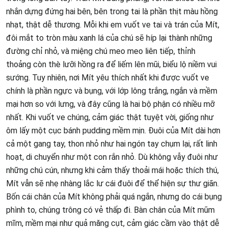
nhắn dựng đứng hai bên, bên trong tai là phần thịt màu hồng
nhạt, thật dễ thương. Mỗi khi em vuốt ve tai và trán của Mít,
đôi mắt to tròn màu xanh lá của chú sẽ híp lại thành những
đường chỉ nhỏ, và miệng chú meo meo liên tiếp, thỉnh
thoảng còn thè lưỡi hồng ra để liếm lên mũi, biểu lộ niềm vui
sướng. Tuy nhiên, nơi Mít yêu thích nhất khi được vuốt ve
chính là phần ngực và bụng, với lớp lông trắng, ngắn và mềm
mại hơn so với lưng, và đây cũng là hai bộ phận có nhiều mỡ
nhất. Khi vuốt ve chúng, cảm giác thật tuyệt vời, giống như
ôm lấy một cục bánh pudding mềm mịn. Đuôi của Mít dài hơn
cả một gang tay, thon nhỏ như hai ngón tay chụm lại, rất linh
hoạt, di chuyển như một con rắn nhỏ. Dù không vẫy đuôi như
những chú cún, nhưng khi cảm thấy thoải mái hoặc thích thú,
Mít vẫn sẽ nhẹ nhàng lắc lư cái đuôi để thể hiện sự thư giãn.
Bốn cái chân của Mít không phải quá ngắn, nhưng do cái bụng
phình to, chúng trông có vẻ thấp đi. Bàn chân của Mít mũm
mĩm, mềm mại như quả măng cụt, cảm giác cầm vào thật dễ