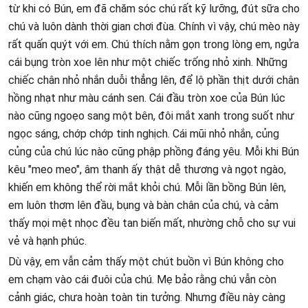
từ khi có Bún, em đã chăm sóc chú rất kỹ lưỡng, đút sữa cho
chú và luôn dành thời gian chơi đùa. Chính vì vậy, chú mèo này
rất quấn quýt với em. Chú thích nằm gọn trong lòng em, ngửa
cái bụng tròn xoe lên như một chiếc trống nhỏ xinh. Những
chiếc chân nhỏ nhắn duỗi thẳng lên, để lộ phần thịt dưới chân
hồng nhạt như màu cánh sen. Cái đầu tròn xoe của Bún lúc
nào cũng ngoẹo sang một bên, đôi mắt xanh trong suốt như
ngọc sáng, chớp chớp tinh nghịch. Cái mũi nhỏ nhắn, củng
củng của chú lúc nào cũng phập phồng đáng yêu. Mỗi khi Bún
kêu "meo meo", âm thanh ấy thật dễ thương và ngọt ngào,
khiến em không thể rời mắt khỏi chú. Mỗi lần bồng Bún lên,
em luôn thơm lên đầu, bụng và bàn chân của chú, và cảm
thấy mọi mệt nhọc đều tan biến mất, nhường chỗ cho sự vui
vẻ và hạnh phúc.
Dù vậy, em vẫn cảm thấy một chút buồn vì Bún không cho
em chạm vào cái đuôi của chú. Mẹ bảo rằng chú vẫn còn
cảnh giác, chưa hoàn toàn tin tưởng. Nhưng điều này càng