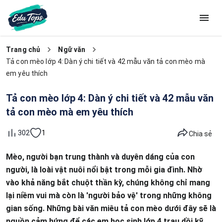
Trang chủ
Ngữ văn
Tả con mèo lớp 4: Dàn ý chi tiết và 42 mẫu văn tả con mèo mà
em yêu thích
Tả con mèo lớp 4: Dàn ý chi tiết và 42 mẫu văn
tả con mèo mà em yêu thích
1
302
Chia sẻ
Mèo, người bạn trung thành và duyên dáng của con
người, là loài vật nuôi nổi bật trong mỗi gia đình. Nhờ
vào khả năng bắt chuột thần kỳ, chúng không chỉ mang
lại niềm vui mà còn là 'người bảo vệ' trong những không
gian sống. Những bài văn miêu tả con mèo dưới đây sẽ là
nguồn cảm hứng để các em học sinh lớp 4 trau dồi kỹ