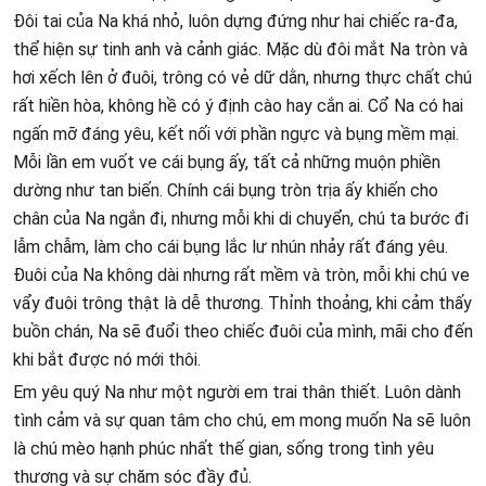
Đôi tai của Na khá nhỏ, luôn dựng đứng như hai chiếc ra-đa,
thể hiện sự tinh anh và cảnh giác. Mặc dù đôi mắt Na tròn và
hơi xếch lên ở đuôi, trông có vẻ dữ dằn, nhưng thực chất chú
rất hiền hòa, không hề có ý định cào hay cắn ai. Cổ Na có hai
ngấn mỡ đáng yêu, kết nối với phần ngực và bụng mềm mại.
Mỗi lần em vuốt ve cái bụng ấy, tất cả những muộn phiền
dường như tan biến. Chính cái bụng tròn trịa ấy khiến cho
chân của Na ngắn đi, nhưng mỗi khi di chuyển, chú ta bước đi
lẫm chẫm, làm cho cái bụng lắc lư nhún nhảy rất đáng yêu.
Đuôi của Na không dài nhưng rất mềm và tròn, mỗi khi chú ve
vẩy đuôi trông thật là dễ thương. Thỉnh thoảng, khi cảm thấy
buồn chán, Na sẽ đuổi theo chiếc đuôi của mình, mãi cho đến
khi bắt được nó mới thôi.
Em yêu quý Na như một người em trai thân thiết. Luôn dành
tình cảm và sự quan tâm cho chú, em mong muốn Na sẽ luôn
là chú mèo hạnh phúc nhất thế gian, sống trong tình yêu
thương và sự chăm sóc đầy đủ.