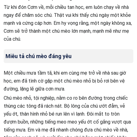
Từ khi đón Cơm về, mỗi chiều tan học, em luôn chạy về nhà
ngay để chăm sóc chú. Thật vui khi thấy chú ngày một khỏe
mạnh và cứng cáp hơn. Em hy vọng rằng, một ngày không xa,
Cơm sẽ trở thành một chú mèo lớn mạnh, mạnh mẽ như mẹ
của chú.
Miêu tả chú mèo đáng yêu
Một chiều mưa tầm tã, khi em cùng mẹ trở về nhà sau giờ
học, em đã tình cờ gặp một chú mèo nhỏ bị bỏ rơi bên vệ
đường, lặng lẽ giữa cơn mưa.
Chú mèo nhỏ, tội nghiệp, nằm co ro bên đường trong chiếc
thùng các tông đã rách nát. Bộ lông của chú ướt đẫm, vẻ
yếu ớt, thân hình nhỏ bé run lên vì lạnh. Đôi mắt to tròn
đượm buồn, những tiếng meo meo yếu ớt cố gắng vượt qua
tiếng mưa. Em và mẹ đã nhanh chóng đưa chú mèo về nhà,