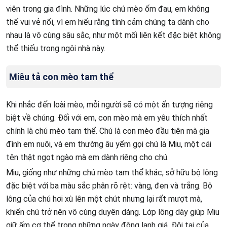
viên trong gia đình. Những lúc chú mèo ốm đau, em không
thể vui vẻ nổi, vì em hiểu rằng tình cảm chúng ta dành cho
nhau là vô cùng sâu sắc, như một mối liên kết đặc biệt không
thể thiếu trong ngôi nhà này.
Miêu tả con mèo tam thể
Khi nhắc đến loài mèo, mỗi người sẽ có một ấn tượng riêng
biệt về chúng. Đối với em, con mèo mà em yêu thích nhất
chính là chú mèo tam thể. Chú là con mèo đầu tiên mà gia
đình em nuôi, và em thường âu yếm gọi chú là Miu, một cái
tên thật ngọt ngào mà em dành riêng cho chú.
Miu, giống như những chú mèo tam thể khác, sở hữu bộ lông
đặc biệt với ba màu sắc phân rõ rệt: vàng, đen và trắng. Bộ
lông của chú hơi xù lên một chút nhưng lại rất mượt mà,
khiến chú trở nên vô cùng duyên dáng. Lớp lông dày giúp Miu
giữ ấm cơ thể trong những ngày đông lạnh giá. Đôi tai của