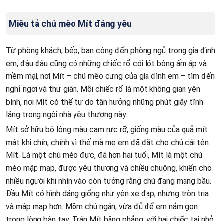
Miêu tả chú mèo Mít đáng yêu
Từ phòng khách, bếp, ban công đến phòng ngủ trong gia đình
em, đâu đâu cũng có những chiếc rổ cói lót bông ấm áp và
mềm mại, nơi Mít – chú mèo cưng của gia đình em – tìm đến
nghỉ ngơi và thư giãn. Mỗi chiếc rổ là một không gian yên
bình, nơi Mít có thể tự do tận hưởng những phút giây tĩnh
lặng trong ngôi nhà yêu thương này.
Mít sở hữu bộ lông màu cam rực rỡ, giống màu của quả mít
mật khi chín, chính vì thế mà mẹ em đã đặt cho chú cái tên
Mít. Là một chú mèo đực, đã hơn hai tuổi, Mít là một chú
mèo mập mạp, được yêu thương và chiều chuộng, khiến cho
nhiều người khi nhìn vào còn tưởng rằng chú đang mang bầu.
Đầu Mít có hình dáng giống như yên xe đạp, nhưng tròn trịa
và mập mạp hơn. Mõm chú ngắn, vừa đủ để em nắm gọn
trong lòng bàn tay. Trán Mít bằng phẳng, với hai chiếc tai nhỏ