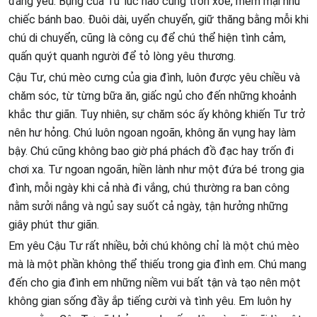
đáng yêu. Bụng của Tư lúc nào cũng tròn xoe, mềm mại như
chiếc bánh bao. Đuôi dài, uyển chuyển, giữ thăng bằng mỗi khi
chú di chuyển, cũng là công cụ để chú thể hiện tình cảm,
quấn quýt quanh người để tỏ lòng yêu thương.
Cậu Tư, chú mèo cưng của gia đình, luôn được yêu chiều và
chăm sóc, từ từng bữa ăn, giấc ngủ cho đến những khoảnh
khắc thư giãn. Tuy nhiên, sự chăm sóc ấy không khiến Tư trở
nên hư hỏng. Chú luôn ngoan ngoãn, không ăn vụng hay làm
bậy. Chú cũng không bao giờ phá phách đồ đạc hay trốn đi
chơi xa. Tư ngoan ngoãn, hiền lành như một đứa bé trong gia
đình, mỗi ngày khi cả nhà đi vắng, chú thường ra ban công
nằm sưởi nắng và ngủ say suốt cả ngày, tận hưởng những
giây phút thư giãn.
Em yêu Cậu Tư rất nhiều, bởi chú không chỉ là một chú mèo
mà là một phần không thể thiếu trong gia đình em. Chú mang
đến cho gia đình em những niềm vui bất tận và tạo nên một
không gian sống đầy ắp tiếng cười và tình yêu. Em luôn hy