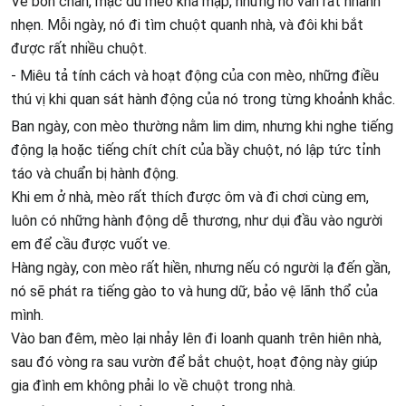
Về bốn chân, mặc dù mèo khá mập, nhưng nó vẫn rất nhanh
nhẹn. Mỗi ngày, nó đi tìm chuột quanh nhà, và đôi khi bắt
được rất nhiều chuột.
- Miêu tả tính cách và hoạt động của con mèo, những điều
thú vị khi quan sát hành động của nó trong từng khoảnh khắc.
Ban ngày, con mèo thường nằm lim dim, nhưng khi nghe tiếng
động lạ hoặc tiếng chít chít của bầy chuột, nó lập tức tỉnh
táo và chuẩn bị hành động.
Khi em ở nhà, mèo rất thích được ôm và đi chơi cùng em,
luôn có những hành động dễ thương, như dụi đầu vào người
em để cầu được vuốt ve.
Hàng ngày, con mèo rất hiền, nhưng nếu có người lạ đến gần,
nó sẽ phát ra tiếng gào to và hung dữ, bảo vệ lãnh thổ của
mình.
Vào ban đêm, mèo lại nhảy lên đi loanh quanh trên hiên nhà,
sau đó vòng ra sau vườn để bắt chuột, hoạt động này giúp
gia đình em không phải lo về chuột trong nhà.