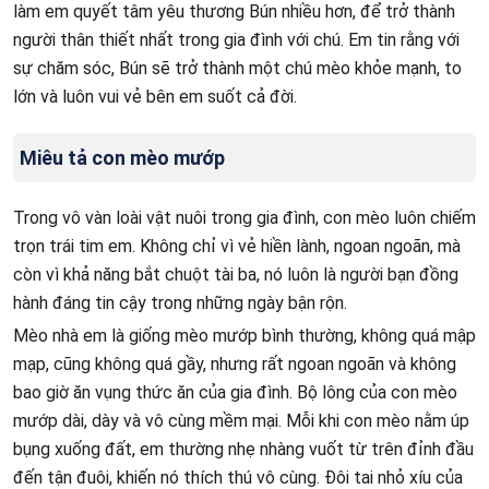
làm em quyết tâm yêu thương Bún nhiều hơn, để trở thành
người thân thiết nhất trong gia đình với chú. Em tin rằng với
sự chăm sóc, Bún sẽ trở thành một chú mèo khỏe mạnh, to
lớn và luôn vui vẻ bên em suốt cả đời.
Miêu tả con mèo mướp
Trong vô vàn loài vật nuôi trong gia đình, con mèo luôn chiếm
trọn trái tim em. Không chỉ vì vẻ hiền lành, ngoan ngoãn, mà
còn vì khả năng bắt chuột tài ba, nó luôn là người bạn đồng
hành đáng tin cậy trong những ngày bận rộn.
Mèo nhà em là giống mèo mướp bình thường, không quá mập
mạp, cũng không quá gầy, nhưng rất ngoan ngoãn và không
bao giờ ăn vụng thức ăn của gia đình. Bộ lông của con mèo
mướp dài, dày và vô cùng mềm mại. Mỗi khi con mèo nằm úp
bụng xuống đất, em thường nhẹ nhàng vuốt từ trên đỉnh đầu
đến tận đuôi, khiến nó thích thú vô cùng. Đôi tai nhỏ xíu của