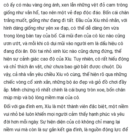
cô ấy có màu vàng óng ánh, xen lẫn những vệt đỏ cam trông
giống như vằn hổ, tạo nên một vẻ đẹp độc đáo. Bốn cái chân
trắng muốt, giống như đang đi tất. Đầu của Xíu nhỏ nhắn, với
hình dáng giống như yên xe đạp, có thể dễ dàng ôm vừa
trong lòng bàn tay của bố. Cái mũi đen của cô lúc nào cũng
ươn ướt, và mỗi khi cô dụi mũi vào người em là dấu hiệu cô
đang đòi ăn. Đôi tai nhỏ xinh lúc nào cũng dựng đứng, thể
hiện sự cảnh giác cao độ của Xíu. Tuy nhiên, cô rất hiếu động
và chỉ thích ăn vặt, chứ chưa bao giờ bắt được chuột. Dù
vậy, cả nhà vẫn yêu chiều Xíu vô cùng, thể hiện rõ qua những
chiếc vòng cổ xinh xắn, những bộ áo đẹp và giỏ đồ chơi đầy
ắp. Minh chứng rõ nhất chính là cái bụng tròn xoe, bốn chân
múp míp và bộ lông mềm mại của cô.
Đối với gia đình em, Xíu là một thành viên đặc biệt, một niềm
vui nhỏ bé luôn khiến mọi người cảm thấy hạnh phúc và yêu
đời hơn mỗi ngày. Sự hiện diện của cô không chỉ mang lại
niềm vui mà còn là sự gắn kết gia đình, là nguồn động lực để