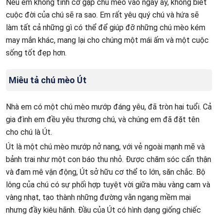
Nếu em không tình cờ gặp chú mèo vào ngày ấy, không biết
cuộc đời của chú sẽ ra sao. Em rất yêu quý chú và hứa sẽ
làm tất cả những gì có thể để giúp đỡ những chú mèo kém
may mắn khác, mang lại cho chúng một mái ấm và một cuộc
sống tốt đẹp hơn.
Miêu tả chú mèo Út
Nhà em có một chú mèo mướp đáng yêu, đã tròn hai tuổi. Cả
gia đình em đều yêu thương chú, và chúng em đã đặt tên
cho chú là Út.
Út là một chú mèo mướp nở nang, với vẻ ngoài mạnh mẽ và
bảnh trai như một con báo thu nhỏ. Được chăm sóc cẩn thận
và đam mê vận động, Út sở hữu cơ thể to lớn, săn chắc. Bộ
lông của chú có sự phối hợp tuyệt vời giữa màu vàng cam và
vàng nhạt, tạo thành những đường vằn ngang mềm mại
nhưng đầy kiêu hãnh. Đầu của Út có hình dạng giống chiếc