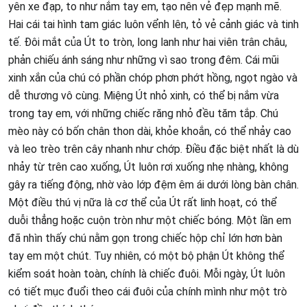
yên xe đạp, to như nắm tay em, tạo nên vẻ đẹp mạnh mẽ.
Hai cái tai hình tam giác luôn vểnh lên, tỏ vẻ cảnh giác và tinh
tế. Đôi mắt của Út to tròn, long lanh như hai viên trân châu,
phản chiếu ánh sáng như những vì sao trong đêm. Cái mũi
xinh xắn của chú có phần chóp phơn phớt hồng, ngọt ngào và
dễ thương vô cùng. Miệng Út nhỏ xinh, có thể bị nắm vừa
trong tay em, với những chiếc răng nhỏ đều tăm tắp. Chú
mèo này có bốn chân thon dài, khỏe khoắn, có thể nhảy cao
và leo trèo trên cây nhanh như chớp. Điều đặc biệt nhất là dù
nhảy từ trên cao xuống, Út luôn rơi xuống nhẹ nhàng, không
gây ra tiếng động, nhờ vào lớp đệm êm ái dưới lòng bàn chân.
Một điều thú vị nữa là cơ thể của Út rất linh hoạt, có thể
duỗi thẳng hoặc cuộn tròn như một chiếc bóng. Một lần em
đã nhìn thấy chú nằm gọn trong chiếc hộp chỉ lớn hơn bàn
tay em một chút. Tuy nhiên, có một bộ phận Út không thể
kiểm soát hoàn toàn, chính là chiếc đuôi. Mỗi ngày, Út luôn
có tiết mục đuổi theo cái đuôi của chính mình như một trò