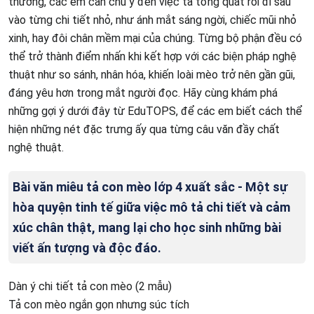
thường, các em cần chú ý đến việc tả tổng quát rồi đi sâu
vào từng chi tiết nhỏ, như ánh mắt sáng ngời, chiếc mũi nhỏ
xinh, hay đôi chân mềm mại của chúng. Từng bộ phận đều có
thể trở thành điểm nhấn khi kết hợp với các biện pháp nghệ
thuật như so sánh, nhân hóa, khiến loài mèo trở nên gần gũi,
đáng yêu hơn trong mắt người đọc. Hãy cùng khám phá
những gợi ý dưới đây từ EduTOPS, để các em biết cách thể
hiện những nét đặc trưng ấy qua từng câu văn đầy chất
nghệ thuật.
Bài văn miêu tả con mèo lớp 4 xuất sắc - Một sự
hòa quyện tinh tế giữa việc mô tả chi tiết và cảm
xúc chân thật, mang lại cho học sinh những bài
viết ấn tượng và độc đáo.
Dàn ý chi tiết tả con mèo (2 mẫu)
Tả con mèo ngắn gọn nhưng súc tích