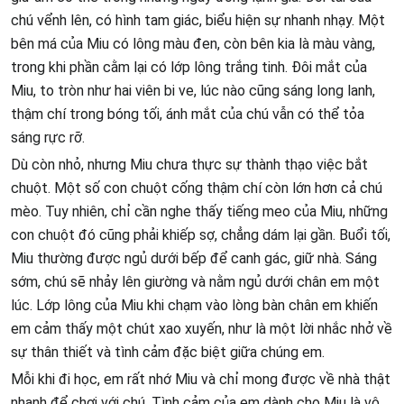
chú vểnh lên, có hình tam giác, biểu hiện sự nhanh nhạy. Một
bên má của Miu có lông màu đen, còn bên kia là màu vàng,
trong khi phần cằm lại có lớp lông trắng tinh. Đôi mắt của
Miu, to tròn như hai viên bi ve, lúc nào cũng sáng long lanh,
thậm chí trong bóng tối, ánh mắt của chú vẫn có thể tỏa
sáng rực rỡ.
Dù còn nhỏ, nhưng Miu chưa thực sự thành thạo việc bắt
chuột. Một số con chuột cống thậm chí còn lớn hơn cả chú
mèo. Tuy nhiên, chỉ cần nghe thấy tiếng meo của Miu, những
con chuột đó cũng phải khiếp sợ, chẳng dám lại gần. Buổi tối,
Miu thường được ngủ dưới bếp để canh gác, giữ nhà. Sáng
sớm, chú sẽ nhảy lên giường và nằm ngủ dưới chân em một
lúc. Lớp lông của Miu khi chạm vào lòng bàn chân em khiến
em cảm thấy một chút xao xuyến, như là một lời nhắc nhở về
sự thân thiết và tình cảm đặc biệt giữa chúng em.
Mỗi khi đi học, em rất nhớ Miu và chỉ mong được về nhà thật
nhanh để chơi với chú. Tình cảm của em dành cho Miu là vô