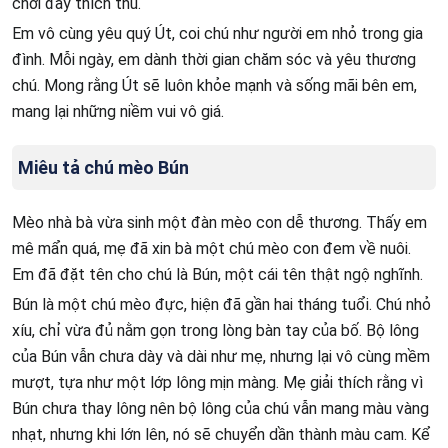
chơi đầy thích thú.
Em vô cùng yêu quý Út, coi chú như người em nhỏ trong gia
đình. Mỗi ngày, em dành thời gian chăm sóc và yêu thương
chú. Mong rằng Út sẽ luôn khỏe mạnh và sống mãi bên em,
mang lại những niềm vui vô giá.
Miêu tả chú mèo Bún
Mèo nhà bà vừa sinh một đàn mèo con dễ thương. Thấy em
mê mẩn quá, mẹ đã xin bà một chú mèo con đem về nuôi.
Em đã đặt tên cho chú là Bún, một cái tên thật ngộ nghĩnh.
Bún là một chú mèo đực, hiện đã gần hai tháng tuổi. Chú nhỏ
xíu, chỉ vừa đủ nằm gọn trong lòng bàn tay của bố. Bộ lông
của Bún vẫn chưa dày và dài như mẹ, nhưng lại vô cùng mềm
mượt, tựa như một lớp lông mịn màng. Mẹ giải thích rằng vì
Bún chưa thay lông nên bộ lông của chú vẫn mang màu vàng
nhạt, nhưng khi lớn lên, nó sẽ chuyển dần thành màu cam. Kể