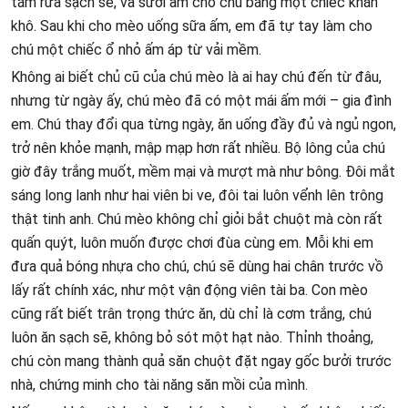
tắm rửa sạch sẽ, và sưởi ấm cho chú bằng một chiếc khăn
khô. Sau khi cho mèo uống sữa ấm, em đã tự tay làm cho
chú một chiếc ổ nhỏ ấm áp từ vải mềm.
Không ai biết chủ cũ của chú mèo là ai hay chú đến từ đâu,
nhưng từ ngày ấy, chú mèo đã có một mái ấm mới – gia đình
em. Chú thay đổi qua từng ngày, ăn uống đầy đủ và ngủ ngon,
trở nên khỏe mạnh, mập mạp hơn rất nhiều. Bộ lông của chú
giờ đây trắng muốt, mềm mại và mượt mà như bông. Đôi mắt
sáng long lanh như hai viên bi ve, đôi tai luôn vểnh lên trông
thật tinh anh. Chú mèo không chỉ giỏi bắt chuột mà còn rất
quấn quýt, luôn muốn được chơi đùa cùng em. Mỗi khi em
đưa quả bóng nhựa cho chú, chú sẽ dùng hai chân trước vồ
lấy rất chính xác, như một vận động viên tài ba. Con mèo
cũng rất biết trân trọng thức ăn, dù chỉ là cơm trắng, chú
luôn ăn sạch sẽ, không bỏ sót một hạt nào. Thỉnh thoảng,
chú còn mang thành quả săn chuột đặt ngay gốc bưởi trước
nhà, chứng minh cho tài năng săn mồi của mình.