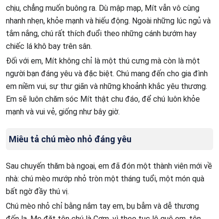
chịu, chẳng muốn buông ra. Dù mập mạp, Mít vẫn vô cùng
nhanh nhẹn, khỏe mạnh và hiếu động. Ngoài những lúc ngủ và
tắm nắng, chú rất thích đuổi theo những cánh bướm hay
chiếc lá khô bay trên sân.
Đối với em, Mít không chỉ là một thú cưng mà còn là một
người bạn đáng yêu và đặc biệt. Chú mang đến cho gia đình
em niềm vui, sự thư giãn và những khoảnh khắc yêu thương.
Em sẽ luôn chăm sóc Mít thật chu đáo, để chú luôn khỏe
mạnh và vui vẻ, giống như bây giờ.
Miêu tả chú mèo nhỏ đáng yêu
Sau chuyến thăm bà ngoại, em đã đón một thành viên mới về
nhà: chú mèo mướp nhỏ tròn một tháng tuổi, một món quà
bất ngờ đầy thú vị.
Chú mèo nhỏ chỉ bằng nắm tay em, bụ bẫm và dễ thương
đến lạ. Mẹ đặt tên chú là Cơm, vì theo tục lệ quê em, tên