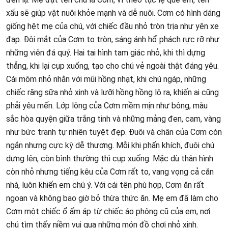
xấu sẽ giúp vật nuôi khỏe mạnh và dễ nuôi. Cơm có hình dáng
giống hệt mẹ của chú, với chiếc đầu nhỏ tròn trịa như yên xe
đạp. Đôi mắt của Cơm to tròn, sáng ánh hổ phách rực rỡ như
những viên đá quý. Hai tai hình tam giác nhỏ, khi thì dựng
thẳng, khi lại cụp xuống, tạo cho chú vẻ ngoài thật đáng yêu.
Cái mõm nhỏ nhắn với mũi hồng nhạt, khi chú ngáp, những
chiếc răng sữa nhỏ xinh và lưỡi hồng hồng lộ ra, khiến ai cũng
phải yêu mến. Lớp lông của Cơm mềm mịn như bông, màu
sắc hòa quyện giữa trắng tinh và những mảng đen, cam, vàng
như bức tranh tự nhiên tuyệt đẹp. Đuôi và chân của Cơm còn
ngắn nhưng cực kỳ dễ thương. Mỗi khi phấn khích, đuôi chú
dựng lên, còn bình thường thì cụp xuống. Mặc dù thân hình
còn nhỏ nhưng tiếng kêu của Cơm rất to, vang vọng cả căn
nhà, luôn khiến em chú ý. Với cái tên phù hợp, Cơm ăn rất
ngoan và không bao giờ bỏ thừa thức ăn. Mẹ em đã làm cho
Cơm một chiếc ổ ấm áp từ chiếc áo phông cũ của em, nơi
chú tìm thấy niềm vui qua những món đồ chơi nhỏ xinh.