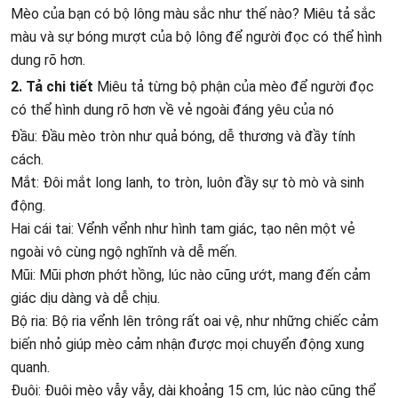
Mèo của bạn có bộ lông màu sắc như thế nào? Miêu tả sắc
màu và sự bóng mượt của bộ lông để người đọc có thể hình
dung rõ hơn.
2. Tả chi tiết
Miêu tả từng bộ phận của mèo để người đọc
có thể hình dung rõ hơn về vẻ ngoài đáng yêu của nó
Đầu: Đầu mèo tròn như quả bóng, dễ thương và đầy tính
cách.
Mắt: Đôi mắt long lanh, to tròn, luôn đầy sự tò mò và sinh
động.
Hai cái tai: Vểnh vểnh như hình tam giác, tạo nên một vẻ
ngoài vô cùng ngộ nghĩnh và dễ mến.
Mũi: Mũi phơn phớt hồng, lúc nào cũng ướt, mang đến cảm
giác dịu dàng và dễ chịu.
Bộ ria: Bộ ria vểnh lên trông rất oai vệ, như những chiếc cảm
biến nhỏ giúp mèo cảm nhận được mọi chuyển động xung
quanh.
Đuôi: Đuôi mèo vẫy vẫy, dài khoảng 15 cm, lúc nào cũng thể