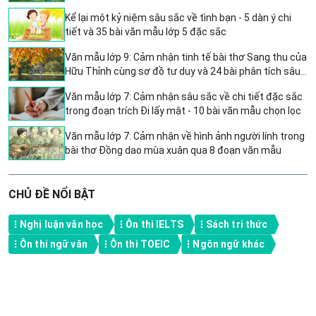
Kể lại một kỷ niệm sâu sắc về tình bạn - 5 dàn ý chi
tiết và 35 bài văn mẫu lớp 5 đặc sắc
Văn mẫu lớp 9: Cảm nhận tinh tế bài thơ Sang thu của
Hữu Thỉnh cùng sơ đồ tư duy và 24 bài phân tích sâu
sắc
Văn mẫu lớp 7: Cảm nhận sâu sắc về chi tiết đặc sắc
trong đoạn trích Đi lấy mật - 10 bài văn mẫu chọn lọc
Văn mẫu lớp 7: Cảm nhận về hình ảnh người lính trong
bài thơ Đồng dao mùa xuân qua 8 đoạn văn mẫu
CHỦ ĐỀ NỔI BẬT
Nghị luận văn học
Ôn thi IELTS
Sách tri thức
Ôn thi ngữ văn
Ôn thi TOEIC
Ngôn ngữ khác
A product of TOPS GLOBAL, Singapore