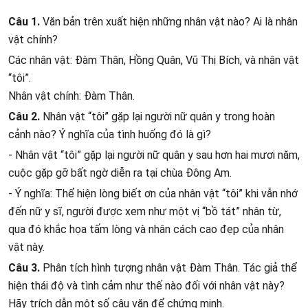
Câu 1.
Văn bản trên xuất hiện những nhân vật nào? Ai là nhân
vật chính?
Các nhân vật: Đàm Thân, Hồng Quân, Vũ Thị Bích, và nhân vật
“tôi”.
Nhân vật chính: Đàm Thân.
Câu 2.
Nhân vật “tôi” gặp lại người nữ quân y trong hoàn
cảnh nào? Ý nghĩa của tình huống đó là gì?
- Nhân vật “tôi” gặp lại người nữ quân y sau hơn hai mươi năm,
cuộc gặp gỡ bất ngờ diễn ra tại chùa Đông Am.
- Ý nghĩa: Thể hiện lòng biết ơn của nhân vật “tôi” khi vẫn nhớ
đến nữ y sĩ, người được xem như một vị “bồ tát” nhân từ,
qua đó khắc họa tấm lòng và nhân cách cao đẹp của nhân
vật này.
Câu 3.
Phân tích hình tượng nhân vật Đàm Thân. Tác giả thể
hiện thái độ và tình cảm như thế nào đối với nhân vật này?
Hãy trích dẫn một số câu văn để chứng minh.