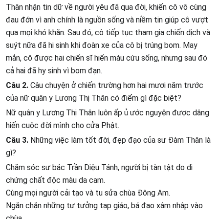
Thân nhận tin dữ về người yêu đã qua đời, khiến cô vô cùng
đau đớn vì anh chính là nguồn sống và niềm tin giúp cô vượt
qua mọi khó khăn. Sau đó, cô tiếp tục tham gia chiến dịch và
suýt nữa đã hi sinh khi đoàn xe của cô bị trúng bom. May
mắn, cô được hai chiến sĩ hiến máu cứu sống, nhưng sau đó
cả hai đã hy sinh vì bom đạn.
Câu 2.
Câu chuyện ở chiến trường hơn hai mươi năm trước
của nữ quân y Lương Thị Thân có điểm gì đặc biệt?
Nữ quân y Lương Thị Thân luôn ấp ủ ước nguyện được dâng
hiến cuộc đời mình cho cửa Phật.
Câu 3.
Những việc làm tốt đời, đẹp đạo của sư Đàm Thân là
gì?
Chăm sóc sư bác Trần Diệu Tánh, người bị tàn tật do di
chứng chất độc màu da cam.
Cùng mọi người cải tạo và tu sửa chùa Đông Am.
Ngăn chặn những tư tưởng tạp giáo, bá đạo xâm nhập vào
chùa.