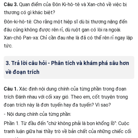
Câu 3.
Quan điểm của Đôn Ki-hô-tê và Xan-chô về việc bị
thương có gì khác biệt?
Đôn-ki-hô-tê: Cho rằng một hiệp sĩ dù bị thương nặng đến
đâu cũng không được rên rỉ, dù ruột gan có lòi ra ngoài.
Xan-chô Pan-xa: Chỉ cần đau nhẹ là đã có thể rên rỉ ngay lập
tức.
3. Trả lời câu hỏi - Phân tích và khám phá sâu hơn
về đoạn trích
Câu 1.
Xác định nội dung chính của từng phần trong đoạn
trích Đánh nhau với cối xay gió. Theo em, cốt truyện trong
đoạn trích này là đơn tuyến hay đa tuyến? Vì sao?
- Nội dung chính của từng phần:
Phần 1. Từ đầu đến “chứ không phải là bọn khổng lồ”: Cuộc
tranh luận giữa hai thầy trò về bản chất của những chiếc cối