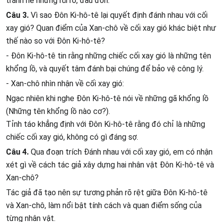
tránh né những rủi ro, đau đớn.
Câu 3.
Vì sao Đôn Ki-hô-tê lại quyết định đánh nhau với cối
xay gió? Quan điểm của Xan-chô về cối xay gió khác biệt như
thế nào so với Đôn Ki-hô-tê?
- Đôn Ki-hô-tê tin rằng những chiếc cối xay gió là những tên
khổng lồ, và quyết tâm đánh bại chúng để bảo vệ công lý.
- Xan-chô nhìn nhận về cối xay gió:
Ngạc nhiên khi nghe Đôn Ki-hô-tê nói về những gã khổng lồ
(Những tên khổng lồ nào cơ?).
Tỉnh táo khẳng định với Đôn Ki-hô-tê rằng đó chỉ là những
chiếc cối xay gió, không có gì đáng sợ.
Câu 4.
Qua đoạn trích Đánh nhau với cối xay gió, em có nhận
xét gì về cách tác giả xây dựng hai nhân vật Đôn Ki-hô-tê và
Xan-chô?
Tác giả đã tạo nên sự tương phản rõ rệt giữa Đôn Ki-hô-tê
và Xan-chô, làm nổi bật tính cách và quan điểm sống của
từng nhân vật.