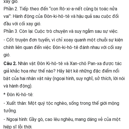
xay gió.
Phần 2. Tiếp theo đến “con Rô-xi-a-nết cũng bị toác nửa
vai”: Hành động của Đôn-ki-hô-tê và hậu quả sau cuộc đối
đầu với cối xay gió.
Phần 3. Còn lại: Cuộc trò chuyện và suy ngẫm sau sự việc.
- Cốt truyện đơn tuyến, vì chỉ xoay quanh một chuỗi sự kiện
chính liên quan đến việc Đôn-ki-hô-tê đánh nhau với cối xay
gió.
Câu 2.
Nhân vật Đôn Ki-hô-tê và Xan-chô Pan-xa được tác
giả khắc họa như thế nào? Hãy liệt kê những đặc điểm nổi
bật của hai nhân vật này (ngoại hình, suy nghĩ, sở thích, lời nói
và hành động).
* Đôn Ki-hô-tê:
- Xuất thân: Một quý tộc nghèo, sống trong thế giới mộng
tưởng.
- Ngoại hình: Gầy gò, cao lêu nghêu, mang dáng vẻ của một
hiệp sĩ lỗi thời.