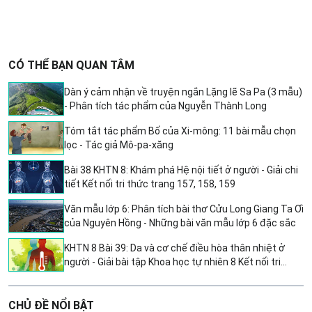
CÓ THỂ BẠN QUAN TÂM
Dàn ý cảm nhận về truyện ngắn Lặng lẽ Sa Pa (3 mẫu)
- Phân tích tác phẩm của Nguyễn Thành Long
Tóm tắt tác phẩm Bố của Xi-mông: 11 bài mẫu chọn
lọc - Tác giả Mô-pa-xăng
Bài 38 KHTN 8: Khám phá Hệ nội tiết ở người - Giải chi
tiết Kết nối tri thức trang 157, 158, 159
Văn mẫu lớp 6: Phân tích bài thơ Cửu Long Giang Ta Ơi
của Nguyên Hồng - Những bài văn mẫu lớp 6 đặc sắc
KHTN 8 Bài 39: Da và cơ chế điều hòa thân nhiệt ở
người - Giải bài tập Khoa học tự nhiên 8 Kết nối tri
thức trang 160 đến 164
CHỦ ĐỀ NỔI BẬT