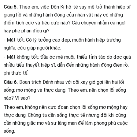
Câu 5.
Theo em, việc Đôn Ki-hô-tê say mê trở thành hiệp sĩ
giang hồ và những hành động của nhân vật này có những
điểm tích cực và tiêu cực nào? Câu chuyện nhằm ca ngợi
hay phê phán điều gì?
- Mặt tốt: Có lý tưởng cao đẹp, muốn hành hiệp trượng
nghĩa, cứu giúp người khác.
- Mặt không tốt: Đầu óc mê muội, thiếu tỉnh táo do đọc quá
nhiều tiểu thuyết hiệp sĩ, dẫn đến những hành động điên rồ,
phi thực tế.
Câu 6.
Đoạn trích Đánh nhau với cối xay gió gợi lên hai lối
sống: mơ mộng và thực dụng. Theo em, nên chọn lối sống
nào? Vì sao?
Theo em, không nên cực đoan chọn lối sống mơ mộng hay
thực dụng. Chúng ta cần sống thực tế nhưng đôi khi cũng
cần những giấc mơ và sự lãng mạn để làm phong phú cuộc
sống.