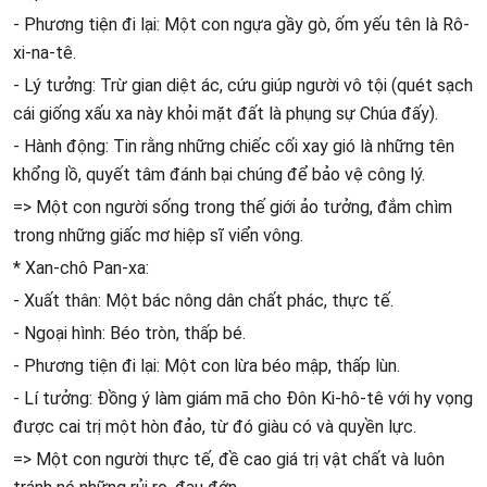
- Phương tiện đi lại: Một con ngựa gầy gò, ốm yếu tên là Rô-
xi-na-tê.
- Lý tưởng: Trừ gian diệt ác, cứu giúp người vô tội (quét sạch
cái giống xấu xa này khỏi mặt đất là phụng sự Chúa đấy).
- Hành động: Tin rằng những chiếc cối xay gió là những tên
khổng lồ, quyết tâm đánh bại chúng để bảo vệ công lý.
=> Một con người sống trong thế giới ảo tưởng, đắm chìm
trong những giấc mơ hiệp sĩ viển vông.
* Xan-chô Pan-xa:
- Xuất thân: Một bác nông dân chất phác, thực tế.
- Ngoại hình: Béo tròn, thấp bé.
- Phương tiện đi lại: Một con lừa béo mập, thấp lùn.
- Lí tưởng: Đồng ý làm giám mã cho Đôn Ki-hô-tê với hy vọng
được cai trị một hòn đảo, từ đó giàu có và quyền lực.
=> Một con người thực tế, đề cao giá trị vật chất và luôn