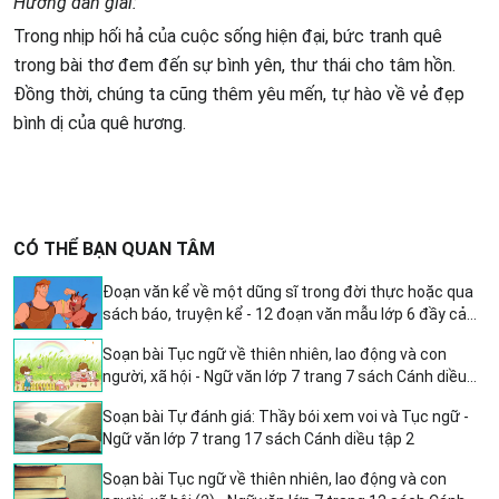
Hướng dẫn giải:
Trong nhịp hối hả của cuộc sống hiện đại, bức tranh quê
trong bài thơ đem đến sự bình yên, thư thái cho tâm hồn.
Đồng thời, chúng ta cũng thêm yêu mến, tự hào về vẻ đẹp
bình dị của quê hương.
CÓ THỂ BẠN QUAN TÂM
Đoạn văn kể về một dũng sĩ trong đời thực hoặc qua
sách báo, truyện kể - 12 đoạn văn mẫu lớp 6 đầy cảm
hứng
Soạn bài Tục ngữ về thiên nhiên, lao động và con
người, xã hội - Ngữ văn lớp 7 trang 7 sách Cánh diều
tập 2: Hướng dẫn chi tiết và sâu sắc
Soạn bài Tự đánh giá: Thầy bói xem voi và Tục ngữ -
Ngữ văn lớp 7 trang 17 sách Cánh diều tập 2
Soạn bài Tục ngữ về thiên nhiên, lao động và con