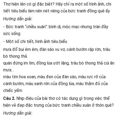
Thơ hiện lên có gì đặc biệt? Hãy chỉ ra một số hình ảnh, chi
tiết tiêu biểu làm nên nét riêng của bức tranh đồng quê ấy.
Hướng dẫn giải:
- Bức tranh “chiều xuân”: bình dị, mộc mạc nhưng tràn đầy
sức sống
- Một số chi tiết, hình ảnh tiêu biểu:
mưa đổ bụi êm êm, đàn sáo vu vơ, cánh bướm rập rờn, trâu
bò thong thả.
quán đứng im lìm, đồng lúa ướt lặng, trâu bò thong thả cúi ăn
mưa…
màu tím hoa xoan, màu đen của đàn sáo, màu rực rỡ của
cánh bướm, màu xanh rờn của đồng lúa, màu thắm đỏ của
chiếc yếm.
Câu 2.
Nhịp điệu của bài thơ có tác dụng gì trong việc thể
hiện vẻ đẹp đặc trưng của bức tranh chiều xuân ở thôn quê?
Hướng dẫn giải: