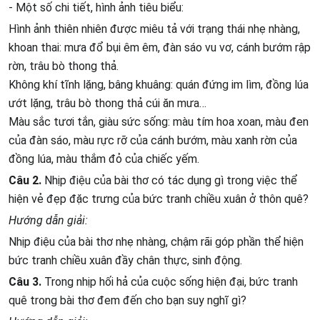
- Một số chi tiết, hình ảnh tiêu biểu:
Hình ảnh thiên nhiên được miêu tả với trạng thái nhẹ nhàng,
khoan thai: mưa đổ bụi êm êm, đàn sáo vu vơ, cánh bướm rập
rờn, trâu bò thong thả.
Không khí tĩnh lặng, bâng khuâng: quán đứng im lìm, đồng lúa
ướt lặng, trâu bò thong thả cúi ăn mưa…
Màu sắc tươi tắn, giàu sức sống: màu tím hoa xoan, màu đen
của đàn sáo, màu rực rỡ của cánh bướm, màu xanh rờn của
đồng lúa, màu thắm đỏ của chiếc yếm.
Câu 2.
Nhịp điệu của bài thơ có tác dụng gì trong việc thể
hiện vẻ đẹp đặc trưng của bức tranh chiều xuân ở thôn quê?
Hướng dẫn giải:
Nhịp điệu của bài thơ nhẹ nhàng, chậm rãi góp phần thể hiện
bức tranh chiều xuân đầy chân thực, sinh động.
Câu 3.
Trong nhịp hối hả của cuộc sống hiện đại, bức tranh
quê trong bài thơ đem đến cho bạn suy nghĩ gì?