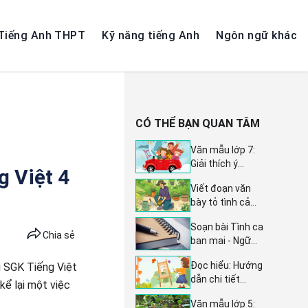
Tiếng Anh THPT
Kỹ năng tiếng Anh
Ngôn ngữ khác
CÓ THỂ BẠN QUAN TÂM
Văn mẫu lớp 7:
Giải thích ý
g Việt 4
nghĩa sâu sắc
Viết đoạn văn
của câu tục ngữ
bày tỏ tình cảm
'Đi một ngày
và cảm xúc -
đàng học một
Soạn bài Tình ca
Sách Tiếng Việt
sàng khôn' qua
Chia sẻ
ban mai - Ngữ
4 Chân trời sáng
các bài văn mẫu
văn lớp 11 trang
tạo, Tập 1, Bài 4
Đọc hiểu: Hướng
ng SGK Tiếng Việt
42 sách Cánh
dẫn chi tiết
diều tập 2:
kể lại một việc
tham gia cuộc
Hướng dẫn chi
Văn mẫu lớp 5:
thi vẽ - Sách