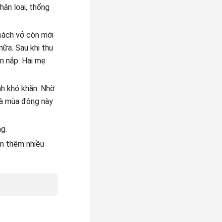
ân loại, thống
sách vở còn mới
ữa. Sau khi thu
n nắp. Hai mẹ
nh khó khăn. Nhờ
và mùa đông này
g.
àm thêm nhiều