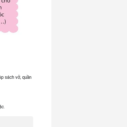
óp sách vở, quần
ặc.