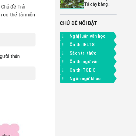
tiết và sâu sắc
Tả cây bàng
Tiếng Việt 4
 Chủ đề Trải
(Dàn ý chi tiết
Chân trời sáng
 có thể tải miễn
cùng 11 bài văn
tạo, Tập 1, Bài 6
mẫu đặc sắc) -
CHỦ ĐỀ NỔI BẬT
Chủ đề tả cây
cối
Nghị luận văn học
Ôn thi IELTS
Sách tri thức
gười thân.
Ôn thi ngữ văn
Ôn thi TOEIC
Ngôn ngữ khác