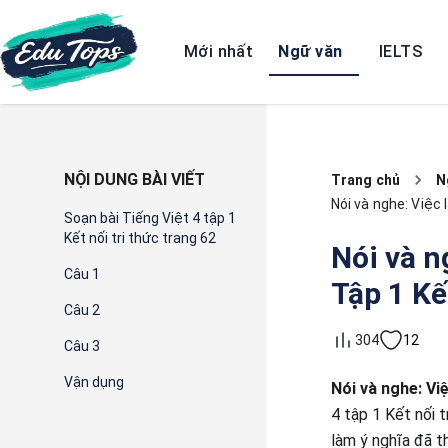
Mới nhất
Ngữ văn
IELTS
NỘI DUNG BÀI VIẾT
Trang chủ
N
Nói và nghe: Việc 
Soạn bài Tiếng Việt 4 tập 1
Kết nối tri thức trang 62
Nói và n
Câu 1
Tập 1 Kế
Câu 2
12
304
Câu 3
Vận dụng
Nói và nghe: Vi
4 tập 1 Kết nối 
làm ý nghĩa đã t