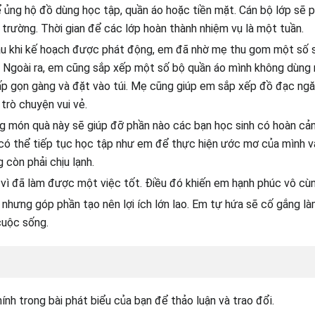
ủng hộ đồ dùng học tập, quần áo hoặc tiền mặt. Cán bộ lớp sẽ ph
 trường. Thời gian để các lớp hoàn thành nhiệm vụ là một tuần.
au khi kế hoạch được phát động, em đã nhờ mẹ thu gom một số 
 Ngoài ra, em cũng sắp xếp một số bộ quần áo mình không dùng n
p gọn gàng và đặt vào túi. Mẹ cũng giúp em sắp xếp đồ đạc ngă
trò chuyện vui vẻ.
g món quà này sẽ giúp đỡ phần nào các bạn học sinh có hoàn cả
 có thể tiếp tục học tập như em để thực hiện ước mơ của mình 
 còn phải chịu lạnh.
vì đã làm được một việc tốt. Điều đó khiến em hạnh phúc vô cùn
nhưng góp phần tạo nên lợi ích lớn lao. Em tự hứa sẽ cố gắng l
cuộc sống.
hính trong bài phát biểu của bạn để thảo luận và trao đổi.