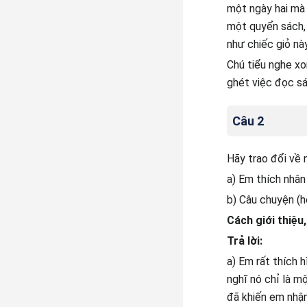
một ngày hai mà 
một quyển sách, 
như chiếc giỏ này
Chú tiểu nghe xo
ghét việc đọc sá
Câu 2
Hãy trao đổi về n
a) Em thích nhân 
b) Câu chuyện (h
Cách giới thiệu,
Trả lời:
a) Em rất thích 
nghĩ nó chỉ là m
đã khiến em nhận