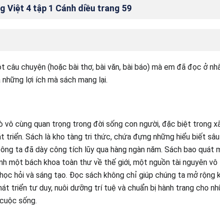
g Việt 4 tập 1 Cánh diều trang 59
ột câu chuyện (hoặc bài thơ, bài văn, bài báo) mà em đã đọc ở nhà
 những lợi ích mà sách mang lại.
ò vô cùng quan trọng trong đời sống con người, đặc biệt trong xã 
 triển. Sách là kho tàng tri thức, chứa đựng những hiểu biết sâu
 ông ta đã dày công tích lũy qua hàng ngàn năm. Sách bao quát m
ành một bách khoa toàn thư về thế giới, một nguồn tài nguyên vô
học hỏi và sáng tạo. Đọc sách không chỉ giúp chúng ta mở rộng 
hát triển tư duy, nuôi dưỡng trí tuệ và chuẩn bị hành trang cho n
 cuộc sống.