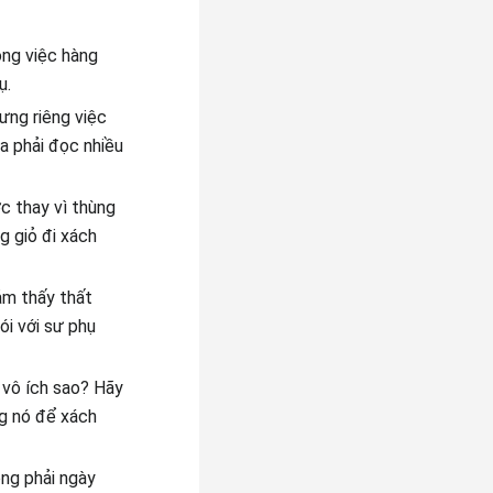
ông việc hàng
ụ.
ưng riêng việc
a phải đọc nhiều
c thay vì thùng
g giỏ đi xách
ảm thấy thất
ói với sư phụ
à vô ích sao? Hãy
ng nó để xách
ông phải ngày