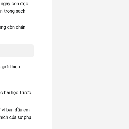
i ngày con đọc
ên trong sạch
hông còn chán
giới thiệu:
c bài học trước.
ờ vì ban đầu em
thích của sư phụ