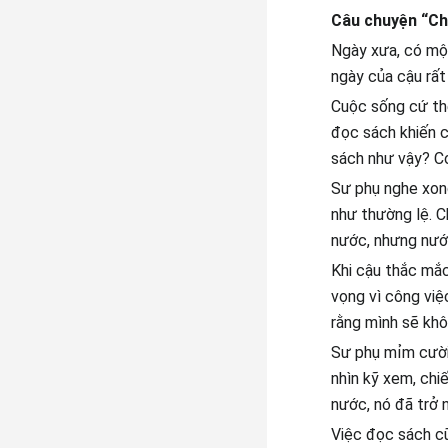
Câu chuyện “Ch
Ngày xưa, có một
ngày của cậu rất
Cuộc sống cứ thế
đọc sách khiến c
sách như vậy? Co
Sư phụ nghe xong
như thường lệ. C
nước, nhưng nước
Khi cậu thắc mắc
vọng vì công việ
rằng mình sẽ khô
Sư phụ mỉm cười,
nhìn kỹ xem, chi
nước, nó đã trở 
Việc đọc sách cũ