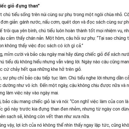
iếc giỏ đựng than”
 chú tiểu sống trên núi cùng sư phụ trong một ngôi chùa nhỏ. C
 đơn giản: gánh nước, nấu cơm, quét dọn và đọc sách cùng sư ph
 trôi qua yên bình, chú tiểu luôn hoàn thành tốt mọi nhiệm vụ, nh
ậu cảm thấy chán nản. Một hôm, cậu hỏi sư phụ: “Tại sao chúng t
n không thấy việc đọc sách có ích gì cả.”
, mỉm cười và bảo cậu ngày mai hãy dùng chiếc giỏ để xách nướ
hú tiểu dù không hiểu nhưng vẫn vâng lời. Ngày nào cậu cũng man
 cứ chảy hết qua những khe hở trên giỏ.
, sư phụ chỉ bảo cậu tiếp tục làm. Chú tiểu nghe lời nhưng dần c
c dường như vô ích. Đến một ngày, cậu không chịu được nữa và n
ng làm việc này vào ngày mai.
 bảo cậu mang chiếc giỏ lại và nói: “Con nghĩ việc làm của con l
ếc giỏ này trước kia đựng than đen nhẻm, nhưng từ ngày con dù
nên sạch sẽ, không còn vết than như xưa nữa.
ng vậy, lợi ích của nó không thể nhìn thấy ngay lập tức, cũng kh