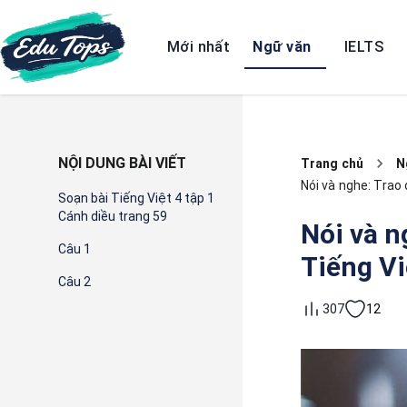
Mới nhất
Ngữ văn
IELTS
NỘI DUNG BÀI VIẾT
Trang chủ
N
Nói và nghe: Trao 
Soạn bài Tiếng Việt 4 tập 1
Cánh diều trang 59
Nói và n
Câu 1
Tiếng Vi
Câu 2
12
307