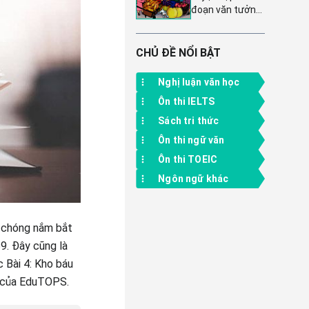
đoạn văn tưởng
Lồng ghép hiệu
tượng - Bài 7,
quả vào chương
Tiếng Việt lớp 4
trình giảng dạy
Cánh diều, Tập 1
CHỦ ĐỀ NỔI BẬT
Nghị luận văn học
Ôn thi IELTS
Sách tri thức
Ôn thi ngữ văn
Ôn thi TOEIC
Ngôn ngữ khác
h chóng nắm bắt
59. Đây cũng là
 Bài 4: Kho báu
y của EduTOPS.