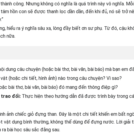
thành công. Nhưng không có nghĩa là quá trình này vô nghĩa. Mỗ
tâm hồn con sẽ được thanh lọc dần dần, đến khi đủ, nó sẽ trở n
.”
ng, hiểu ra ý nghĩa sâu xa, lòng đầy biết ơn sư phụ. Từ đó, cậu k
ch nữa.
ội dung câu chuyện (hoặc bài thơ, bài văn, bài báo) mà bạn em đã 
vật (hoặc chi tiết, hình ảnh) nào trong câu chuyện? Vì sao?
oặc bài thơ, bài văn, bài báo) đó mang đến thông điệp gì?
 trao đổi:
Thực hiện theo hướng dẫn đã được trình bày trong cá
hình ảnh chiếc giỏ đựng than. Đây là một chi tiết khiến em bất ng
ột vật dụng bình thường, không thể dùng để đựng nước. Lời giải 
 ra bài học sâu sắc đằng sau.