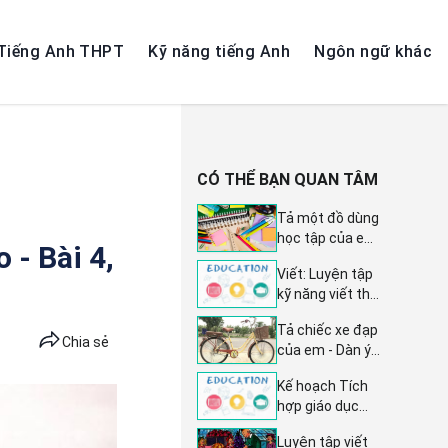
Tiếng Anh THPT
Kỹ năng tiếng Anh
Ngôn ngữ khác
CÓ THỂ BẠN QUAN TÂM
Tả một đồ dùng
học tập của em
 - Bài 4,
(12 mẫu) -
Viết: Luyện tập
Tuyển tập bài
kỹ năng viết thư
văn tả đồ vật
thăm hỏi - Bài
lớp 4 đặc sắc và
Tả chiếc xe đạp
11 Tiếng Việt
ấn tượng nhất
Chia sẻ
của em - Dàn ý
lớp 4 Cánh diều
chi tiết & 11 bài
Tập 2
Kế hoạch Tích
văn mẫu lớp 4
hợp giáo dục
đặc sắc và ấn
Quyền con
tượng nhất
Luyện tập viết
người lớp 4: