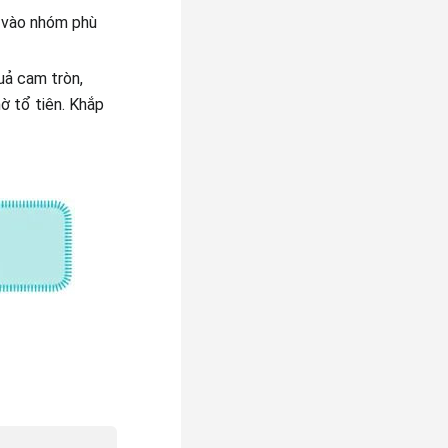
g vào nhóm phù
uả cam tròn,
ờ tổ tiên. Khắp