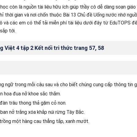
 học còn là nguồn tài liệu hữu ích giúp thầy cô dễ dàng soạn giáo
hỉ thời gian và nơi chốn thuộc Bài 13 Chủ đề Uống nước nhớ ng
cô và các em có thể tải miễn phí tài liệu dưới đây từ EduTOPS để
sắp tới.
g Việt 4 tập 2 Kết nối tri thức trang 57, 58
ng ngữ trong mỗi câu sau và cho biết chúng cung cấp thông tin g
ôn hoa đua nở khoe sắc thắm.
 đàn trâu thong thả gặm cỏ non.
 ban nở trắng xóa khắp núi rừng Tây Bắc.
 trồng một hàng cau thẳng tắp, xanh mướt.