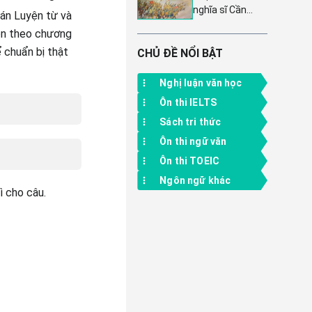
tập 2
nghĩa sĩ Cần
văn 11 trang 21
 án Luyện từ và
Giuộc - Ngữ văn
(Tập 1)
uồn theo chương
11 Kết nối tri
 chuẩn bị thật
thức (Trang 95,
CHỦ ĐỀ NỔI BẬT
Tập 2)
Nghị luận văn học
Ôn thi IELTS
Sách tri thức
Ôn thi ngữ văn
Ôn thi TOEIC
Ngôn ngữ khác
ì cho câu.