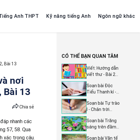
Tiếng Anh THPT
Kỹ năng tiếng Anh
Ngôn ngữ khác
CÓ THỂ BẠN QUAN TÂM
2, Bài 13
Viết: Hướng dẫn
viết thư - Bài 29
và nơi
Tiếng Việt lớp 4
Soạn bài Độc
tập 2 Kết nối tri
, Bài 13
Tiểu Thanh kí -
thức với cuộc
Ngữ văn lớp 11
sống
Soạn bài Tự trào
trang 17 sách
Chia sẻ
I - Chân trời
Kết nối tri thức
sáng tạo Ngữ
tập 2: Hướng
Soạn bài Trăng
i đáp nhanh các
văn lớp 8 | Trang
dẫn chi tiết và
sáng trên đầm
106 sách Chân
ang 57, 58. Qua
sâu sắc
sen - Chân trời
trời sáng tạo
h xác trong câu.
Soạn bài Văn tế
sáng tạo Ngữ