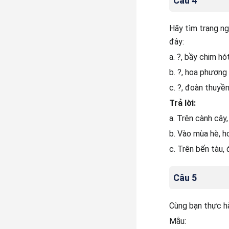
Câu 4
Hãy tìm trạng ng
đây:
a. ?, bầy chim hót 
b. ?, hoa phượng
c. ?, đoàn thuyền
Trả lời:
a. Trên cành cây,
b. Vào mùa hè, h
c. Trên bến tàu, 
Câu 5
Cùng bạn thực hà
Mẫu: