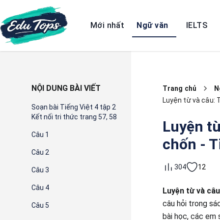
Mới nhất
Ngữ văn
IELTS
NỘI DUNG BÀI VIẾT
Trang chủ
N
Luyện từ và câu: T
Soạn bài Tiếng Việt 4 tập 2
Kết nối tri thức trang 57, 58
Luyện từ
Câu 1
chốn - Ti
Câu 2
12
304
Câu 3
Câu 4
Luyện từ và câu
câu hỏi trong sá
Câu 5
bài học, các em 