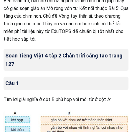
Bên cạnh đó, bài học còn là nguồn tài liệu hữu ích giúp thầy
cô giáo soạn giáo án Mở rộng vốn từ Kết nối thuộc Bài 5: Quà
tặng của chim non, Chủ đề Vòng tay thân ái, theo chương
trình giáo dục mới. Thầy cô và các em học sinh có thể tải
miễn phí tài liệu này từ EduTOPS để chuẩn bị tốt nhất cho
tiết học sắp tới.
Soạn Tiếng Việt 4 tập 2 Chân trời sáng tạo trang
127
Câu 1
Tìm lời giải nghĩa ở cột B phù hợp với mỗi từ ở cột A: