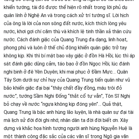
khiển tướng, tài đó được thể hiện rõ nhất trong lời phủ dụ
quân lính ở Nghệ An và trong cách xử trí tướng sĩ. Lời hịch
của ông là lời của non sông đất nước, kích thích lòng yêu
nước, khơi gợi chí căm thù và khích lệ tinh thần xả thân cứu
nước. Cách đánh giặc của Quang Trung đa dạng, linh hoạt,
phong phú và luôn ở thế chủ động khiến quân giặc trở tay
không kịp. Khi thì bí mật bao vây giặc ở đồn Hà Hồi; lúc thì áp
sát đánh giặc dũng cảm, táo bạo ở đồn Ngọc Hồi; lúc đánh
nghi binh ở đê Yên Duyên; khi mai phục ở Đầm Mực… Quân
Tây Sơn dưới sự chỉ huy của Quang Trung tiến quân như vũ
bão khiến giặc đại bại “thây chất đầy đồng, máu trôi đỏ
nước”, tướng Sầm Nghi Đống “thắt cổ tự vẫn”, Tôn Sĩ Nghị
bỏ chạy về nước “ngựa không kịp đóng yên”… Quả thật,
Quang Trung là bậc anh hùng lão luyện, là nhà quân sự đại tài
mà lịch sử đời đời ghi nhớ, nhân dân ta đời đời biết ơn. Xây
dựng và khắc họa hình tượng người anh hùng Nguyễn Huệ là
một thành công đặc sắc của các văn sĩ trong Ngô gia văn