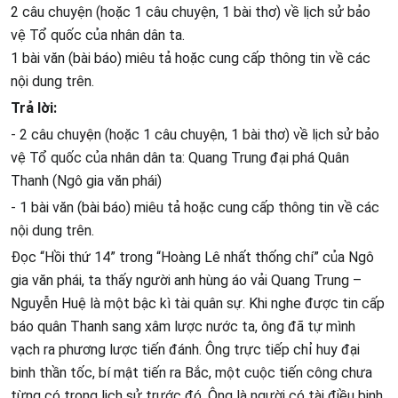
2 câu chuyện (hoặc 1 câu chuyện, 1 bài thơ) về lịch sử bảo
vệ Tổ quốc của nhân dân ta.
1 bài văn (bài báo) miêu tả hoặc cung cấp thông tin về các
nội dung trên.
Trả lời:
- 2 câu chuyện (hoặc 1 câu chuyện, 1 bài thơ) về lịch sử bảo
vệ Tổ quốc của nhân dân ta: Quang Trung đại phá Quân
Thanh (Ngô gia văn phái)
- 1 bài văn (bài báo) miêu tả hoặc cung cấp thông tin về các
nội dung trên.
Đọc “Hồi thứ 14” trong “Hoàng Lê nhất thống chí” của Ngô
gia văn phái, ta thấy người anh hùng áo vải Quang Trung –
Nguyễn Huệ là một bậc kì tài quân sự. Khi nghe được tin cấp
báo quân Thanh sang xâm lược nước ta, ông đã tự mình
vạch ra phương lược tiến đánh. Ông trực tiếp chỉ huy đại
binh thần tốc, bí mật tiến ra Bắc, một cuộc tiến công chưa
từng có trong lịch sử trước đó. Ông là người có tài điều binh