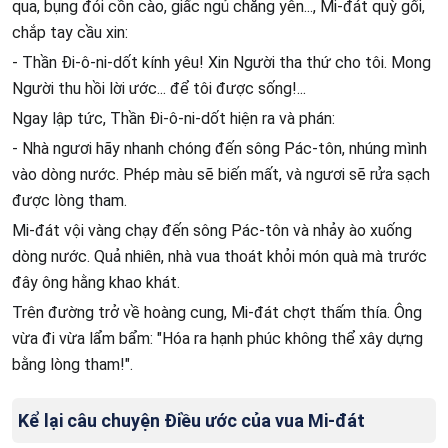
qua, bụng đói cồn cào, giấc ngủ chẳng yên..., Mi-đát quỳ gối,
chắp tay cầu xin:
- Thần Đi-ô-ni-dốt kính yêu! Xin Người tha thứ cho tôi. Mong
Người thu hồi lời ước... để tôi được sống!...
Ngay lập tức, Thần Đi-ô-ni-dốt hiện ra và phán:
- Nhà ngươi hãy nhanh chóng đến sông Pác-tôn, nhúng mình
vào dòng nước. Phép màu sẽ biến mất, và ngươi sẽ rửa sạch
được lòng tham.
Mi-đát vội vàng chạy đến sông Pác-tôn và nhảy ào xuống
dòng nước. Quả nhiên, nhà vua thoát khỏi món quà mà trước
đây ông hằng khao khát.
Trên đường trở về hoàng cung, Mi-đát chợt thấm thía. Ông
vừa đi vừa lẩm bẩm: "Hóa ra hạnh phúc không thể xây dựng
bằng lòng tham!".
Kể lại câu chuyện Điều ước của vua Mi-đát