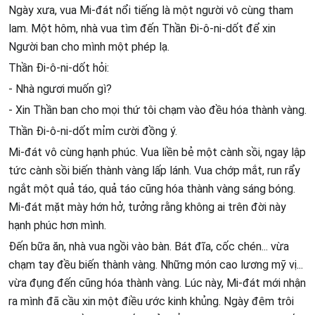
Ngày xưa, vua Mi-đát nổi tiếng là một người vô cùng tham
lam. Một hôm, nhà vua tìm đến Thần Đi-ô-ni-dốt để xin
Người ban cho mình một phép lạ.
Thần Đi-ô-ni-dốt hỏi:
- Nhà ngươi muốn gì?
- Xin Thần ban cho mọi thứ tôi chạm vào đều hóa thành vàng.
Thần Đi-ô-ni-dốt mỉm cười đồng ý.
Mi-đát vô cùng hạnh phúc. Vua liền bẻ một cành sồi, ngay lập
tức cành sồi biến thành vàng lấp lánh. Vua chớp mắt, run rẩy
ngắt một quả táo, quả táo cũng hóa thành vàng sáng bóng.
Mi-đát mặt mày hớn hở, tưởng rằng không ai trên đời này
hạnh phúc hơn mình.
Đến bữa ăn, nhà vua ngồi vào bàn. Bát đĩa, cốc chén... vừa
chạm tay đều biến thành vàng. Những món cao lương mỹ vị...
vừa đụng đến cũng hóa thành vàng. Lúc này, Mi-đát mới nhận
ra mình đã cầu xin một điều ước kinh khủng. Ngày đêm trôi