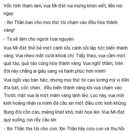
Vốn tính tham lam, vua Mi-đát vui mừng khôn xiết, liền nói
ngay:
- Xin Thần ban cho mọi thứ tôi chạm vào đều hóa thành
vàng!
- Ta sẽ làm cho ngươi toại nguyện.
Vua Mi-đát thử bẻ một cành sồi, cành sồi lập tức biến thành
vàng. Vua nheo mắt cười khoái chí. Tiếp theo, vua cầm một
quả táo, quả táo cũng hóa thành vàng. Vua nghĩ thầm, trên
đời này chẳng ai giàu sang và hạnh phúc hơn mình!
Vua ngồi vào bàn tiệc, nhưng mọi thứ từ cao lương mỹ vị đến
đĩa bát, cốc chén... đều biến thành vàng khi vua chạm vào.
Trước mặt vua là một mâm vàng lạnh lẽo. Lúc này, vua mới
kinh hoảng nhận ra mình đã cầu xin một điều ước kinh khủng.
Bụng đói cồn cào, miệng khát khô, mắt hoa lên. Vua Mi-đát
quỳ xuống, run rẩy cầu xin:
- Xin Thần tha tội cho con. Xin Thần hãy cứu con và thu hồi