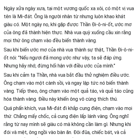
Ngày xửa ngày xưa, tại một vương quốc xa xôi, có một vị vua
tên là Mi-đát. Ông là người nhân từ nhưng luôn khao khát
giàu có. Một ngày nọ, khi gặp được Thần Đi-ô-ni-ốt, ước mơ
của ông đã thành hiện thực. Nhà vua quỳ xuống cầu xin rằng
mọi thứ ông chạm vào đều biến thành vàng.
Sau khi biến ước mơ của nhà vua thành sự thật, Thần Đi-ô-ni-
ốt nói: "Nếu ngươi đã mong ước như vậy, ta sẽ đáp ứng.
Nhưng hãy nhớ, đừng hối hận với điều ước của mình."
Sau khi cảm tạ Thần, nhà vua bắt đầu thử nghiệm điều ước.
Ông chạm vào một cành sồi, và ngay lập tức nó biến thành
vàng. Tiếp theo, ông chạm vào một quả táo, và quả táo cũng
hóa thành vàng. Điều này khiến ông vô cùng thích thú.
Quá phấn khích, vua Mi-đát đi khắp cung điện, chạm vào mọi
thứ. Chẳng mấy chốc, cả cung điện lấp lánh vàng. Ông nghĩ
rằng từ nay mình sẽ giàu có mà không cần làm gì. Nhưng khi
đói và mệt, ông ngồi vào bàn ăn. Đôi đũa, chiếc bát, và cả