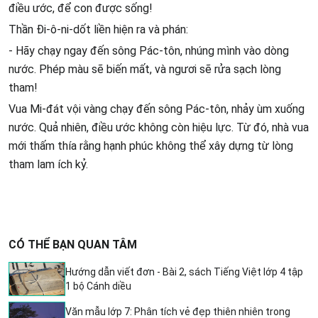
điều ước, để con được sống!
Thần Đi-ô-ni-dốt liền hiện ra và phán:
- Hãy chạy ngay đến sông Pác-tôn, nhúng mình vào dòng
nước. Phép màu sẽ biến mất, và ngươi sẽ rửa sạch lòng
tham!
Vua Mi-đát vội vàng chạy đến sông Pác-tôn, nhảy ùm xuống
nước. Quả nhiên, điều ước không còn hiệu lực. Từ đó, nhà vua
mới thấm thía rằng hạnh phúc không thể xây dựng từ lòng
tham lam ích kỷ.
CÓ THỂ BẠN QUAN TÂM
Hướng dẫn viết đơn - Bài 2, sách Tiếng Việt lớp 4 tập
1 bộ Cánh diều
Văn mẫu lớp 7: Phân tích vẻ đẹp thiên nhiên trong