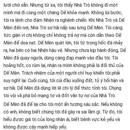
lưới chờ sẵn. Nhưng từ xa, tôi thấy Nhà Trò không đi một
mình mà đi cùng một chàng Dế khỏe mạnh. Không lùi bước,
tôi ra lệnh cho đám Nhện ra nghênh chiến. Khi Nhà Trò và Dế
Mèn đến nơi, Nhà Trò sợ hãi nấp sau lưng Dế Mèn. Tôi càng
tức giận vì chị không chỉ không trả nợ mà còn dẫn theo Dế
Mèn để dọa nạt. Dế Mèn quát lớn, tôi từ trong hốc đá nhảy
ra, hai bên có hai Nhện hậu vệ. Nhưng chưa kịp hành động, Dế
Mèn đã quay người, dùng càng đạp mạnh vào đầu tôi. Tôi
hoảng hốt, co rúm lại, nhận ra mình không phải là đối thủ của
Dế Mèn. Trách nhiệm của một người chỉ huy khiến tôi phải
suy nghĩ lại. Cuối cùng, tôi cúi đầu xuống đất, tỏ ý hối hận và
sợ hãi. Dế Mèn đã dùng lời lẽ chí lý để thức tỉnh tôi. Chúng
tôi vội vã phá bỏ mạng tơ và đốt văn tự nợ của Nhà Trò.
Dế Mèn đã để lại cho tôi một ấn tượng sâu sắc. Nếu không
có anh, không biết chúng tôi đã gây ra sai lầm gì. Từ đó, tôi
hiểu được giá trị của lòng nhân ái, biết bênh vực kẻ yếu và
không được cậy mạnh hiếp yếu.