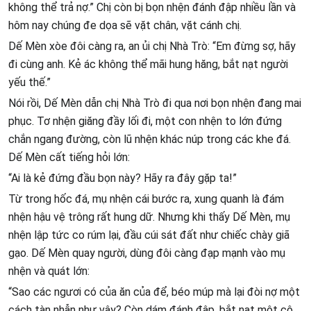
không thể trả nợ.” Chị còn bị bọn nhện đánh đập nhiều lần và
hôm nay chúng đe dọa sẽ vặt chân, vặt cánh chị.
Dế Mèn xòe đôi càng ra, an ủi chị Nhà Trò: “Em đừng sợ, hãy
đi cùng anh. Kẻ ác không thể mãi hung hăng, bắt nạt người
yếu thế.”
Nói rồi, Dế Mèn dẫn chị Nhà Trò đi qua nơi bọn nhện đang mai
phục. Tơ nhện giăng đầy lối đi, một con nhện to lớn đứng
chắn ngang đường, còn lũ nhện khác núp trong các khe đá.
Dế Mèn cất tiếng hỏi lớn:
“Ai là kẻ đứng đầu bọn này? Hãy ra đây gặp ta!”
Từ trong hốc đá, mụ nhện cái bước ra, xung quanh là đám
nhện hậu vệ trông rất hung dữ. Nhưng khi thấy Dế Mèn, mụ
nhện lập tức co rúm lại, đầu cúi sát đất như chiếc chày giã
gạo. Dế Mèn quay người, dùng đôi càng đạp mạnh vào mụ
nhện và quát lớn:
“Sao các ngươi có của ăn của để, béo múp mà lại đòi nợ một
cách tàn nhẫn như vậy? Còn dám đánh đập, bắt nạt một cô