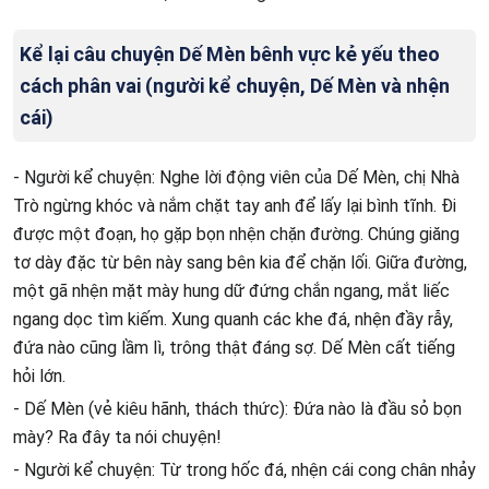
Kể lại câu chuyện Dế Mèn bênh vực kẻ yếu theo
cách phân vai (người kể chuyện, Dế Mèn và nhện
cái)
- Người kể chuyện: Nghe lời động viên của Dế Mèn, chị Nhà
Trò ngừng khóc và nắm chặt tay anh để lấy lại bình tĩnh. Đi
được một đoạn, họ gặp bọn nhện chặn đường. Chúng giăng
tơ dày đặc từ bên này sang bên kia để chặn lối. Giữa đường,
một gã nhện mặt mày hung dữ đứng chắn ngang, mắt liếc
ngang dọc tìm kiếm. Xung quanh các khe đá, nhện đầy rẫy,
đứa nào cũng lầm lì, trông thật đáng sợ. Dế Mèn cất tiếng
hỏi lớn.
- Dế Mèn (vẻ kiêu hãnh, thách thức): Đứa nào là đầu sỏ bọn
mày? Ra đây ta nói chuyện!
- Người kể chuyện: Từ trong hốc đá, nhện cái cong chân nhảy