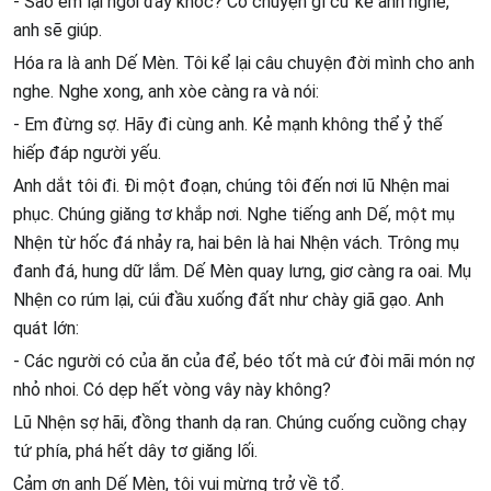
- Sao em lại ngồi đây khóc? Có chuyện gì cứ kể anh nghe,
anh sẽ giúp.
Hóa ra là anh Dế Mèn. Tôi kể lại câu chuyện đời mình cho anh
nghe. Nghe xong, anh xòe càng ra và nói:
- Em đừng sợ. Hãy đi cùng anh. Kẻ mạnh không thể ỷ thế
hiếp đáp người yếu.
Anh dắt tôi đi. Đi một đoạn, chúng tôi đến nơi lũ Nhện mai
phục. Chúng giăng tơ khắp nơi. Nghe tiếng anh Dế, một mụ
Nhện từ hốc đá nhảy ra, hai bên là hai Nhện vách. Trông mụ
đanh đá, hung dữ lắm. Dế Mèn quay lưng, giơ càng ra oai. Mụ
Nhện co rúm lại, cúi đầu xuống đất như chày giã gạo. Anh
quát lớn:
- Các người có của ăn của để, béo tốt mà cứ đòi mãi món nợ
nhỏ nhoi. Có dẹp hết vòng vây này không?
Lũ Nhện sợ hãi, đồng thanh dạ ran. Chúng cuống cuồng chạy
tứ phía, phá hết dây tơ giăng lối.
Cảm ơn anh Dế Mèn, tôi vui mừng trở về tổ.