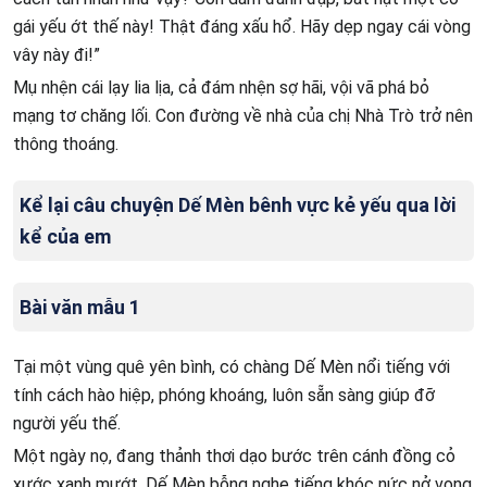
gái yếu ớt thế này! Thật đáng xấu hổ. Hãy dẹp ngay cái vòng
vây này đi!”
Mụ nhện cái lạy lia lịa, cả đám nhện sợ hãi, vội vã phá bỏ
mạng tơ chăng lối. Con đường về nhà của chị Nhà Trò trở nên
thông thoáng.
Kể lại câu chuyện Dế Mèn bênh vực kẻ yếu qua lời
kể của em
Bài văn mẫu 1
Tại một vùng quê yên bình, có chàng Dế Mèn nổi tiếng với
tính cách hào hiệp, phóng khoáng, luôn sẵn sàng giúp đỡ
người yếu thế.
Một ngày nọ, đang thảnh thơi dạo bước trên cánh đồng cỏ
xước xanh mướt, Dế Mèn bỗng nghe tiếng khóc nức nở vọng