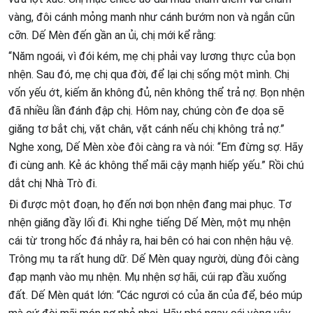
vàng, đôi cánh mỏng manh như cánh bướm non và ngắn cũn
cỡn. Dế Mèn đến gần an ủi, chị mới kể rằng:
“Năm ngoái, vì đói kém, mẹ chị phải vay lương thực của bọn
nhện. Sau đó, mẹ chị qua đời, để lại chị sống một mình. Chị
vốn yếu ớt, kiếm ăn không đủ, nên không thể trả nợ. Bọn nhện
đã nhiều lần đánh đập chị. Hôm nay, chúng còn đe dọa sẽ
giăng tơ bắt chị, vặt chân, vặt cánh nếu chị không trả nợ.”
Nghe xong, Dế Mèn xòe đôi càng ra và nói: “Em đừng sợ. Hãy
đi cùng anh. Kẻ ác không thể mãi cậy mạnh hiếp yếu.” Rồi chú
dắt chị Nhà Trò đi.
Đi được một đoạn, họ đến nơi bọn nhện đang mai phục. Tơ
nhện giăng đầy lối đi. Khi nghe tiếng Dế Mèn, một mụ nhện
cái từ trong hốc đá nhảy ra, hai bên có hai con nhện hậu vệ.
Trông mụ ta rất hung dữ. Dế Mèn quay người, dùng đôi càng
đạp mạnh vào mụ nhện. Mụ nhện sợ hãi, cúi rạp đầu xuống
đất. Dế Mèn quát lớn: “Các ngươi có của ăn của để, béo múp