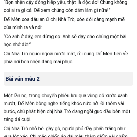
“Bọn nhện cậy đông hiếp yếu, thật là độc ác! Chúng không
coi ai ra gì cả. Để xem chúng còn dám làm gì nữa!”
Dế Mèn xoa đầu an ủi chị Nhà Trò, xòe đôi càng mạnh mẽ
của mình ra và nói:
“Có anh ở đây, em đừng sợ. Anh sẽ dạy cho chúng một bài
học nhớ đời.”
Chị Nhà Trò nguôi ngoai nước mắt, rồi cùng Dế Mèn tiến về
phía nơi bọn nhện đang mai phục.
Bài văn mẫu 2
Một lần nọ, trong chuyến phiêu lưu qua vùng cỏ xước xanh
mướt, Dế Mèn bỗng nghe tiếng khóc nức nở. Đi thêm vài
bước, chú phát hiện chị Nhà Trò đang ngồi gục đầu bên một
tảng đá cuội.
Chị Nhà Trò nhỏ bé, gầy gò, người phủ đầy phấn trắng như
vừa lột xác. Chị mặc chiếc áo dài màu thâm điểm vài chấm