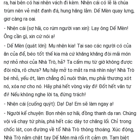
ra, hai bên có hai nhện vách đi kèm. Nhện cái có lẽ là chúa
trùm nên vẻ mặt đanh đá, hung hăng lắm. Dế Mèn quay lưng,
giơ càng ra oai.
- Nhện cái (sợ hãi, co rúm người van xin): Lạy ông Dế Mèn!
Ông cần gì, xin cứ nói ạ!
- Dế Mèn (quát lớn): Mụ nhện kia! Tại sao các người có của
ăn của để, béo tốt thế kia mà cứ khăng khăng đòi mãi món
nợ nhỏ nhoi của Nhà Trò, hả? Ta cấm mụ từ giờ không được
đòi nữa, rõ chưa? Mụ hãy mở to mắt ra mà nhìn này! Nhà Trò
bé nhỏ, yếu ớt, làm chẳng đủ nuôi thân, mụ phải thương xót
nó, xóa nợ cho nó. Hãy phá hết vòng vây đi! Đốt hết văn tự
đi! Nếu không nghe lời ta, đừng trách!
- Nhện cái (cuống quýt): Dạ! Dạ! Em sẽ làm ngay ạ!
- Người kể chuyện: Bọn nhện sợ hãi, đồng thanh dạ ran. Chúng
vội vã chạy tứ phía, phá hết các dây tơ chăng lối. Chỉ trong
chốc lát, con đường về tổ Nhà Trò thông thoáng. Xúc động,
Nhà Trò nắm chặt tay Dế Mèn mà rối rít cảm ơn. Tạm biệt