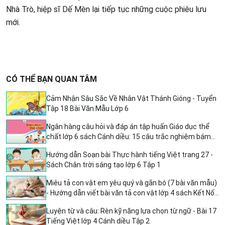
Nhà Trò, hiệp sĩ Dế Mèn lại tiếp tục những cuộc phiêu lưu
mới.
CÓ THỂ BẠN QUAN TÂM
Cảm Nhận Sâu Sắc Về Nhân Vật Thánh Gióng - Tuyển
Tập 18 Bài Văn Mẫu Lớp 6
Ngân hàng câu hỏi và đáp án tập huấn Giáo dục thể
chất lớp 6 sách Cánh diều: 15 câu trắc nghiệm bám
sát chương trình SGK môn GDTC
Hướng dẫn Soạn bài Thực hành tiếng Việt trang 27 -
Sách Chân trời sáng tạo lớp 6 Tập 1
Miêu tả con vật em yêu quý và gắn bó (7 bài văn mẫu)
- Hướng dẫn viết bài văn tả con vật lớp 4 sách Kết Nối
Tri Thức
Luyện từ và câu: Rèn kỹ năng lựa chọn từ ngữ - Bài 17
Tiếng Việt lớp 4 Cánh diều Tập 2