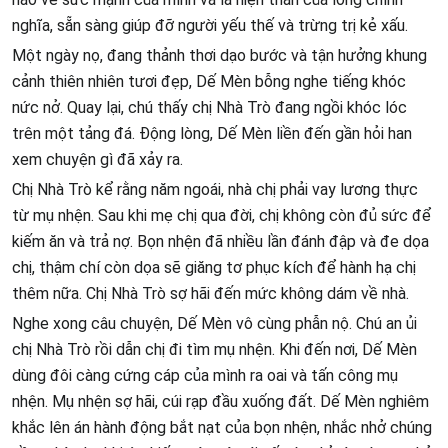
nghĩa, sẵn sàng giúp đỡ người yếu thế và trừng trị kẻ xấu.
Một ngày nọ, đang thảnh thơi dạo bước và tận hưởng khung
cảnh thiên nhiên tươi đẹp, Dế Mèn bỗng nghe tiếng khóc
nức nở. Quay lại, chú thấy chị Nhà Trò đang ngồi khóc lóc
trên một tảng đá. Động lòng, Dế Mèn liền đến gần hỏi han
xem chuyện gì đã xảy ra.
Chị Nhà Trò kể rằng năm ngoái, nhà chị phải vay lương thực
từ mụ nhện. Sau khi mẹ chị qua đời, chị không còn đủ sức để
kiếm ăn và trả nợ. Bọn nhện đã nhiều lần đánh đập và đe dọa
chị, thậm chí còn dọa sẽ giăng tơ phục kích để hành hạ chị
thêm nữa. Chị Nhà Trò sợ hãi đến mức không dám về nhà.
Nghe xong câu chuyện, Dế Mèn vô cùng phẫn nộ. Chú an ủi
chị Nhà Trò rồi dẫn chị đi tìm mụ nhện. Khi đến nơi, Dế Mèn
dùng đôi càng cứng cáp của mình ra oai và tấn công mụ
nhện. Mụ nhện sợ hãi, cúi rạp đầu xuống đất. Dế Mèn nghiêm
khắc lên án hành động bắt nạt của bọn nhện, nhắc nhở chúng