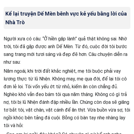
Kể lại truyện Dế Mèn bênh vực kẻ yếu bằng lời của
Nhà Trò
Người xưa có câu: “Ở hiền gặp lành” quả thật không sai. Nhờ
trời, tôi đã gặp được anh Dế Mèn. Từ đó, cuộc đời tôi bước
sang trang mới tươi sáng và đẹp đẽ hơn. Câu chuyện diễn ra
như sau:
Năm ngoái, khi trời đất khắc nghiệt, mẹ tôi buộc phải vay
lương thực từ lũ Nhện. Không may, mẹ qua đời, để lại tôi cô
đơn lẻ loi. Tôi vốn yếu ớt từ nhỏ, kiếm ăn còn chẳng đủ.
Nghèo khó vẫn đeo bám tôi qua năm tháng. Không có gì trả
nợ, tôi bị lũ Nhện đánh đập nhiều lần. Chúng còn dọa sẽ giăng
tơ bắt tôi, vặt chân, vặt cánh để ăn thịt. Vừa buồn vừa sợ, tôi
ngồi khóc bên tảng đá cuội. Bỗng có bàn tay nhẹ nhàng lay
tôi và hỏi: