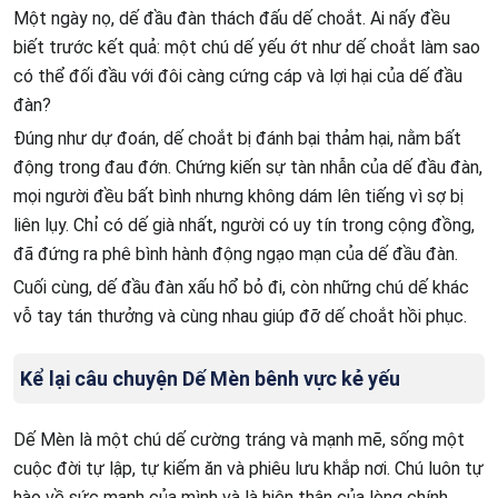
Một ngày nọ, dế đầu đàn thách đấu dế choắt. Ai nấy đều
biết trước kết quả: một chú dế yếu ớt như dế choắt làm sao
có thể đối đầu với đôi càng cứng cáp và lợi hại của dế đầu
đàn?
Đúng như dự đoán, dế choắt bị đánh bại thảm hại, nằm bất
động trong đau đớn. Chứng kiến sự tàn nhẫn của dế đầu đàn,
mọi người đều bất bình nhưng không dám lên tiếng vì sợ bị
liên lụy. Chỉ có dế già nhất, người có uy tín trong cộng đồng,
đã đứng ra phê bình hành động ngạo mạn của dế đầu đàn.
Cuối cùng, dế đầu đàn xấu hổ bỏ đi, còn những chú dế khác
vỗ tay tán thưởng và cùng nhau giúp đỡ dế choắt hồi phục.
Kể lại câu chuyện Dế Mèn bênh vực kẻ yếu
Dế Mèn là một chú dế cường tráng và mạnh mẽ, sống một
cuộc đời tự lập, tự kiếm ăn và phiêu lưu khắp nơi. Chú luôn tự
hào về sức mạnh của mình và là hiện thân của lòng chính