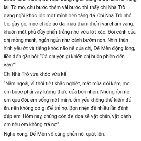
lại. Tò mò, chú bước thêm vài bước thì thấy chị Nhà Trò
đang ngồi khóc lóc một mình bên tảng đá. Chị Nhà Trò nhỏ
bé, gầy gò, mặc chiếc áo dài màu thâm điểm vài chấm vàng,
khuôn mặt phủ đầy phấn trắng như vừa lột xác. Đôi cánh của
chị mỏng manh, ngắn ngủn như cánh bướm non. Nhìn thân
hình yếu ớt và tiếng khóc não nề của chị, Dế Mèn động lòng,
liền đến gần hỏi: “Có chuyện gì khiến chị buồn phiền đến
vậy?”
Chị Nhà Trò vừa khóc vừa kể:
“Năm ngoái, vì thời tiết khắc nghiệt, mất mùa đói kém, mẹ
em buộc phải vay lương thực của bọn nhện. Nhưng rồi mẹ
em qua đời, em sống một mình, ốm yếu không thể kiếm đủ
ăn, nên không có gì để trả nợ. Bọn nhện đã nhiều lần đánh
đập em. Hôm nay, chúng còn đe dọa sẽ vặt chân, vặt cánh
em nếu em không trả nợ.”
Nghe xong, Dế Mèn vô cùng phẫn nộ, quát lên: