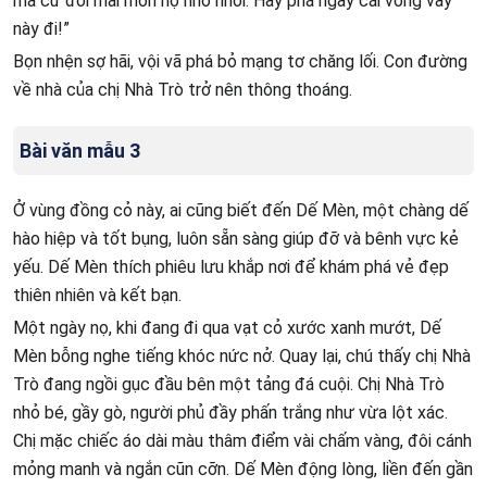
mà cứ đòi mãi món nợ nhỏ nhoi. Hãy phá ngay cái vòng vây
này đi!”
Bọn nhện sợ hãi, vội vã phá bỏ mạng tơ chăng lối. Con đường
về nhà của chị Nhà Trò trở nên thông thoáng.
Bài văn mẫu 3
Ở vùng đồng cỏ này, ai cũng biết đến Dế Mèn, một chàng dế
hào hiệp và tốt bụng, luôn sẵn sàng giúp đỡ và bênh vực kẻ
yếu. Dế Mèn thích phiêu lưu khắp nơi để khám phá vẻ đẹp
thiên nhiên và kết bạn.
Một ngày nọ, khi đang đi qua vạt cỏ xước xanh mướt, Dế
Mèn bỗng nghe tiếng khóc nức nở. Quay lại, chú thấy chị Nhà
Trò đang ngồi gục đầu bên một tảng đá cuội. Chị Nhà Trò
nhỏ bé, gầy gò, người phủ đầy phấn trắng như vừa lột xác.
Chị mặc chiếc áo dài màu thâm điểm vài chấm vàng, đôi cánh
mỏng manh và ngắn cũn cỡn. Dế Mèn động lòng, liền đến gần