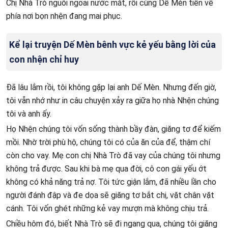
Chị Nhà Trò nguôi ngoai nước mắt, rồi cùng Dế Mèn tiến về
phía nơi bọn nhện đang mai phục.
Kể lại truyện Dế Mèn bênh vực kẻ yếu bằng lời của
con nhện chỉ huy
Đã lâu lắm rồi, tôi không gặp lại anh Dế Mèn. Nhưng đến giờ,
tôi vẫn nhớ như in câu chuyện xảy ra giữa họ nhà Nhện chúng
tôi và anh ấy.
Họ Nhện chúng tôi vốn sống thành bầy đàn, giăng tơ để kiếm
mồi. Nhờ trời phù hộ, chúng tôi có của ăn của để, thậm chí
còn cho vay. Mẹ con chị Nhà Trò đã vay của chúng tôi nhưng
không trả được. Sau khi bà mẹ qua đời, cô con gái yếu ớt
không có khả năng trả nợ. Tôi tức giận lắm, đã nhiều lần cho
người đánh đập và đe dọa sẽ giăng tơ bắt chị, vặt chân vặt
cánh. Tôi vốn ghét những kẻ vay mượn mà không chịu trả.
Chiều hôm đó, biết Nhà Trò sẽ đi ngang qua, chúng tôi giăng