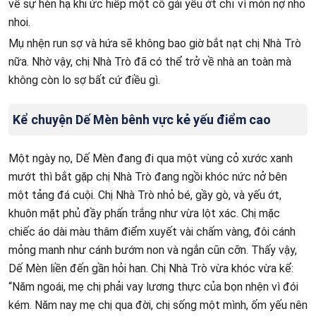
về sự hèn hạ khi ức hiếp một cô gái yếu ớt chỉ vì món nợ nhỏ
nhoi.
Mụ nhện run sợ và hứa sẽ không bao giờ bắt nạt chị Nhà Trò
nữa. Nhờ vậy, chị Nhà Trò đã có thể trở về nhà an toàn mà
không còn lo sợ bất cứ điều gì.
Kể chuyện Dế Mèn bênh vực kẻ yếu điểm cao
Một ngày nọ, Dế Mèn đang đi qua một vùng cỏ xước xanh
mướt thì bắt gặp chị Nhà Trò đang ngồi khóc nức nở bên
một tảng đá cuội. Chị Nhà Trò nhỏ bé, gầy gò, và yếu ớt,
khuôn mặt phủ đầy phấn trắng như vừa lột xác. Chị mặc
chiếc áo dài màu thâm điểm xuyết vài chấm vàng, đôi cánh
mỏng manh như cánh bướm non và ngắn cũn cỡn. Thấy vậy,
Dế Mèn liền đến gần hỏi han. Chị Nhà Trò vừa khóc vừa kể:
“Năm ngoái, mẹ chị phải vay lương thực của bọn nhện vì đói
kém. Năm nay mẹ chị qua đời, chị sống một mình, ốm yếu nên