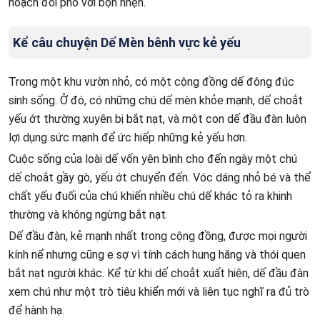
hoạch đối phó với bọn nhện.
Kể câu chuyện Dế Mèn bênh vực kẻ yếu
Trong một khu vườn nhỏ, có một cộng đồng dế đông đúc
sinh sống. Ở đó, có những chú dế mèn khỏe mạnh, dế choắt
yếu ớt thường xuyên bị bắt nạt, và một con dế đầu đàn luôn
lợi dụng sức mạnh để ức hiếp những kẻ yếu hơn.
Cuộc sống của loài dế vốn yên bình cho đến ngày một chú
dế choắt gầy gò, yếu ớt chuyển đến. Vóc dáng nhỏ bé và thể
chất yếu đuối của chú khiến nhiều chú dế khác tỏ ra khinh
thường và không ngừng bắt nạt.
Dế đầu đàn, kẻ mạnh nhất trong cộng đồng, được mọi người
kính nể nhưng cũng e sợ vì tính cách hung hăng và thói quen
bắt nạt người khác. Kể từ khi dế choắt xuất hiện, dế đầu đàn
xem chú như một trò tiêu khiển mới và liên tục nghĩ ra đủ trò
để hành hạ.