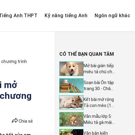
Tiếng Anh THPT
Kỹ năng tiếng Anh
Ngôn ngữ khác
CÓ THỂ BẠN QUAN TÂM
g chương trình
Mở bài gián tiếp
miêu tả chú chó
(11 ví dụ) Mở bài
ài mở
Soạn bài Ôn tập
Tả con chó lớp 4
trang 30 - Chân
ấn tượng và
g chương
trời sáng tạo 7:
xuất sắc nhất
Kết bài mở rộng
Hướng dẫn chi
Tả con mèo (11
tiết Ngữ văn lớp
mẫu) - Hướng
7 tập 1
Văn mẫu lớp 5:
dẫn chi tiết
Chia sẻ
Miêu tả gà mái
cách viết kết bài
dẫn đàn con đi
văn tả con mèo
Văn bản kiến
kiếm mồi - 2 dàn