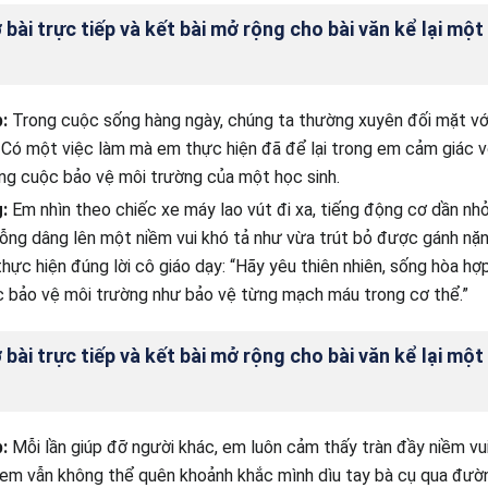
bài trực tiếp và kết bài mở rộng cho bài văn kể lại một 
:
Trong cuộc sống hàng ngày, chúng ta thường xuyên đối mặt vớ
 Có một việc làm mà em thực hiện đã để lại trong em cảm giác v
ng cuộc bảo vệ môi trường của một học sinh.
g:
Em nhìn theo chiếc xe máy lao vút đi xa, tiếng động cơ dần nhỏ 
bỗng dâng lên một niềm vui khó tả như vừa trút bỏ được gánh nặ
hực hiện đúng lời cô giáo dạy: “Hãy yêu thiên nhiên, sống hòa hợp
c bảo vệ môi trường như bảo vệ từng mạch máu trong cơ thể.”
bài trực tiếp và kết bài mở rộng cho bài văn kể lại một 
p:
Mỗi lần giúp đỡ người khác, em luôn cảm thấy tràn đầy niềm vui
 em vẫn không thể quên khoảnh khắc mình dìu tay bà cụ qua đườn