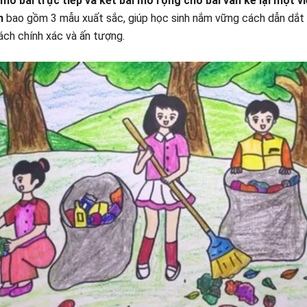
mở bài trực tiếp và kết bài mở rộng cho bài văn kể lại một v
n
bao gồm 3 mẫu xuất sắc, giúp học sinh nắm vững cách dẫn dắt
ách chính xác và ấn tượng.