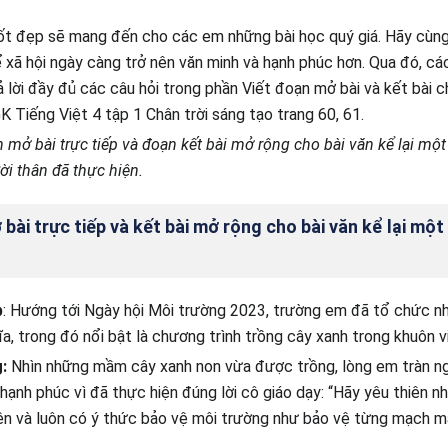
ốt đẹp sẽ mang đến cho các em những bài học quý giá. Hãy cùng
ể xã hội ngày càng trở nên văn minh và hạnh phúc hơn. Qua đó, cá
 lời đầy đủ các câu hỏi trong phần Viết đoạn mở bài và kết bài ch
K Tiếng Việt 4 tập 1 Chân trời sáng tạo trang 60, 61.
n mở bài trực tiếp và đoạn kết bài mở rộng cho bài văn kể lại một
i thân đã thực hiện.
bài trực tiếp và kết bài mở rộng cho bài văn kể lại một 
p
: Hướng tới Ngày hội Môi trường 2023, trường em đã tổ chức n
ĩa, trong đó nổi bật là chương trình trồng cây xanh trong khuôn v
g:
Nhìn những mầm cây xanh non vừa được trồng, lòng em tràn ng
hạnh phúc vì đã thực hiện đúng lời cô giáo dạy: “Hãy yêu thiên nh
iên và luôn có ý thức bảo vệ môi trường như bảo vệ từng mạch m