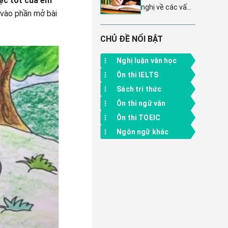
iệc tốt của em
dành cho học
nghị về các vấn
ý chi tiết và 10
sinh lớp 4
 vào phần mở bài
đề đời sống
bài văn hay nhất
thường ngày -
Tuyển tập 5
CHỦ ĐỀ NỔI BẬT
mẫu bài văn lớp
8
Nghị luận văn học
Ôn thi IELTS
Sách tri thức
Ôn thi ngữ văn
Ôn thi TOEIC
Ngôn ngữ khác