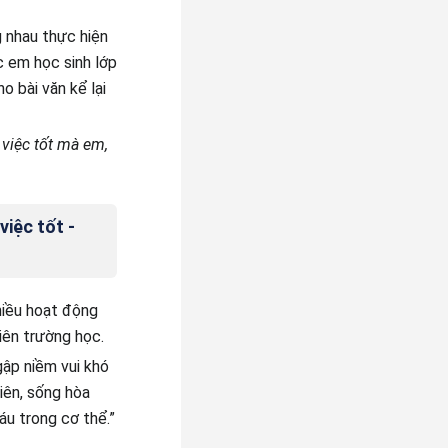
 nhau thực hiện
c em học sinh lớp
o bài văn kể lại
 việc tốt mà em,
việc tốt -
hiều hoạt động
iên trường học.
ập niềm vui khó
iên, sống hòa
áu trong cơ thể.”