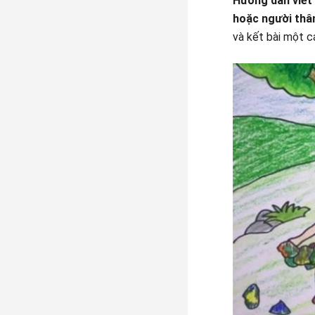
Hướng dẫn viết 
hoặc người thâ
và kết bài một c