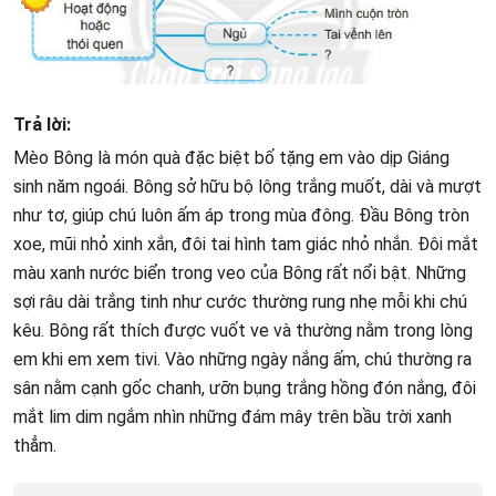
Trả lời:
Mèo Bông là món quà đặc biệt bố tặng em vào dịp Giáng
sinh năm ngoái. Bông sở hữu bộ lông trắng muốt, dài và mượt
như tơ, giúp chú luôn ấm áp trong mùa đông. Đầu Bông tròn
xoe, mũi nhỏ xinh xắn, đôi tai hình tam giác nhỏ nhắn. Đôi mắt
màu xanh nước biển trong veo của Bông rất nổi bật. Những
sợi râu dài trắng tinh như cước thường rung nhẹ mỗi khi chú
kêu. Bông rất thích được vuốt ve và thường nằm trong lòng
em khi em xem tivi. Vào những ngày nắng ấm, chú thường ra
sân nằm cạnh gốc chanh, ưỡn bụng trắng hồng đón nắng, đôi
mắt lim dim ngắm nhìn những đám mây trên bầu trời xanh
thẳm.