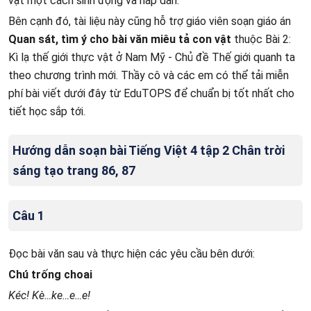
vật một cách sinh động và hấp dẫn.
Bên cạnh đó, tài liệu này cũng hỗ trợ giáo viên soạn giáo án
Quan sát, tìm ý cho bài văn miêu tả con vật
thuộc Bài 2:
Kì lạ thế giới thực vật ở Nam Mỹ - Chủ đề Thế giới quanh ta
theo chương trình mới. Thầy cô và các em có thể tải miễn
phí bài viết dưới đây từ EduTOPS để chuẩn bị tốt nhất cho
tiết học sắp tới.
Hướng dẫn soạn bài Tiếng Việt 4 tập 2 Chân trời
sáng tạo trang 86, 87
Câu 1
Đọc bài văn sau và thực hiện các yêu cầu bên dưới:
Chú trống choai
Kéc! Kè…ke…e…e!