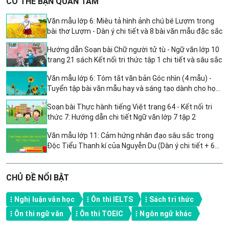
CÓ THỂ BẠN QUAN TÂM
Văn mẫu lớp 6: Miêu tả hình ảnh chú bé Lượm trong
bài thơ Lượm - Dàn ý chi tiết và 8 bài văn mẫu đặc sắc
Hướng dẫn Soạn bài Chữ người tử tù - Ngữ văn lớp 10
trang 21 sách Kết nối tri thức tập 1 chi tiết và sâu sắc
Văn mẫu lớp 6: Tóm tắt văn bản Góc nhìn (4 mẫu) -
Tuyển tập bài văn mẫu hay và sáng tạo dành cho học
sinh lớp 6
Soạn bài Thực hành tiếng Việt trang 64 - Kết nối tri
thức 7: Hướng dẫn chi tiết Ngữ văn lớp 7 tập 2
Văn mẫu lớp 11: Cảm hứng nhân đạo sâu sắc trong
Độc Tiểu Thanh kí của Nguyễn Du (Dàn ý chi tiết + 6
bài văn mẫu)
CHỦ ĐỀ NỔI BẬT
Nghị luận văn học
Ôn thi IELTS
Sách tri thức
Ôn thi ngữ văn
Ôn thi TOEIC
Ngôn ngữ khác