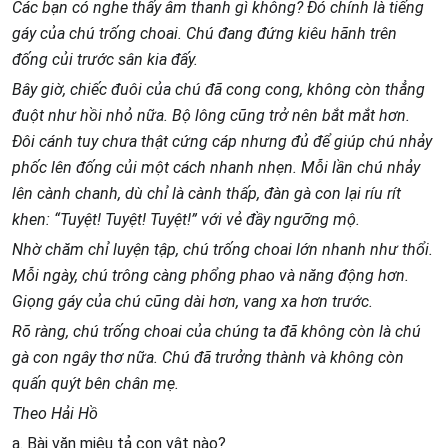
Các bạn có nghe thấy âm thanh gì không? Đó chính là tiếng
gáy của chú trống choai. Chú đang đứng kiêu hãnh trên
đống củi trước sân kia đấy.
Bây giờ, chiếc đuôi của chú đã cong cong, không còn thẳng
đuột như hồi nhỏ nữa. Bộ lông cũng trở nên bắt mắt hơn.
Đôi cánh tuy chưa thật cứng cáp nhưng đủ để giúp chú nhảy
phốc lên đống củi một cách nhanh nhẹn. Mỗi lần chú nhảy
lên cành chanh, dù chỉ là cành thấp, đàn gà con lại ríu rít
khen: “Tuyệt! Tuyệt! Tuyệt!” với vẻ đầy ngưỡng mộ.
Nhờ chăm chỉ luyện tập, chú trống choai lớn nhanh như thổi.
Mỗi ngày, chú trông càng phổng phao và năng động hơn.
Giọng gáy của chú cũng dài hơn, vang xa hơn trước.
Rõ ràng, chú trống choai của chúng ta đã không còn là chú
gà con ngây thơ nữa. Chú đã trưởng thành và không còn
quấn quýt bên chân mẹ.
Theo Hải Hồ
a. Bài văn miêu tả con vật nào?