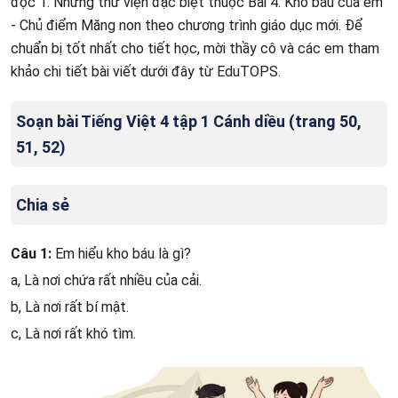
đọc 1: Những thư viện đặc biệt thuộc Bài 4: Kho báu của em
- Chủ điểm Măng non theo chương trình giáo dục mới. Để
chuẩn bị tốt nhất cho tiết học, mời thầy cô và các em tham
khảo chi tiết bài viết dưới đây từ EduTOPS.
Soạn bài Tiếng Việt 4 tập 1 Cánh diều (trang 50,
51, 52)
Chia sẻ
Câu 1:
Em hiểu kho báu là gì?
a, Là nơi chứa rất nhiều của cải.
b, Là nơi rất bí mật.
c, Là nơi rất khó tìm.