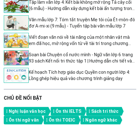
Tập làm văn lớp 4: Kết bài không mở rộng Tả cây cối
(6 mẫu) - Hướng dẫn xây dựng kết bài ấn tượng trong
bài văn miêu tả cây cối
Văn mẫu lớp 7: Tóm tắt truyện Mẹ tôi của Ét-môn-đô
đơ A-mi-xi (9 mẫu) - Tuyển tập bài văn mẫu lớp 7
Viết đoạn văn nói về tài năng của một nhân vật mà
em đã học, mở rộng vốn từ về tài trí trong chương
trình Tiếng Việt 4 CTST.
Soạn bài Chuyện cổ nước mình - Ngữ văn lớp 6 trang
93 sách Kết nối tri thức tập 1 | Hướng dẫn chi tiết và
sâu sắc
Kế hoạch Tích hợp giáo dục Quyền con người lớp 4:
Lồng ghép hiệu quả vào chương trình giảng dạy
CHỦ ĐỀ NỔI BẬT
Nghị luận văn học
Ôn thi IELTS
Sách tri thức
Ôn thi ngữ văn
Ôn thi TOEIC
Ngôn ngữ khác