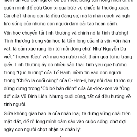
quên mình để cứu Giôn-xi qua bức vẽ chiếc lá thường xuân.
Cái chết không còn là điều đáng sợ, mà là nhân cách và nghị
lực sống của những con người dám cải tạo hoàn cảnh.
Văn học chuyển tải tình thương và chính nó là tình thương!
Tình thương trong văn học là tấm lòng của nhà văn với nhân
vật, là cảm xúc rung lên từ mỗi dòng chữ. Như Nguyễn Du
viết "Truyện Kiều" với máu và nước mắt thấm qua từng trang
giấy. Tình thương ấy có nhiều sắc thái: tình yêu quê hương
trong "Quê hương" của Tế Hanh, niềm tin vào con người
trong "Chiếc lá cuối cùng" của O-Hen-ri, hay nỗi đau trước sự
dửng dưng trong "Cô bé bán diêm" của An-đéc-xen và "Ông
đồ" của Vũ Đình Liên. Nhưng cuối cùng, tất cả đều hướng về
tình người.
Giữa không gian bao la của nhân loại, ta đứng vững chãi trên
mặt đất, để rễ lòng mình cắm sâu vào cuộc sống, chờ đợi
ngày con người chợt nhận ra chân lý: