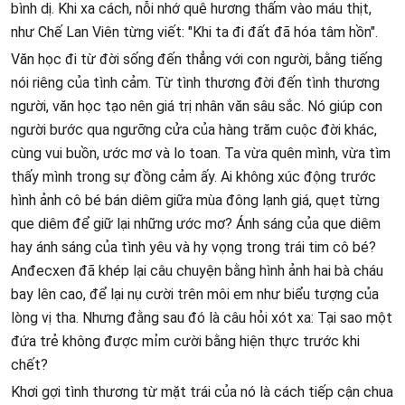
bình dị. Khi xa cách, nỗi nhớ quê hương thấm vào máu thịt,
như Chế Lan Viên từng viết: "Khi ta đi đất đã hóa tâm hồn".
Văn học đi từ đời sống đến thẳng với con người, bằng tiếng
nói riêng của tình cảm. Từ tình thương đời đến tình thương
người, văn học tạo nên giá trị nhân văn sâu sắc. Nó giúp con
người bước qua ngưỡng cửa của hàng trăm cuộc đời khác,
cùng vui buồn, ước mơ và lo toan. Ta vừa quên mình, vừa tìm
thấy mình trong sự đồng cảm ấy. Ai không xúc động trước
hình ảnh cô bé bán diêm giữa mùa đông lạnh giá, quẹt từng
que diêm để giữ lại những ước mơ? Ánh sáng của que diêm
hay ánh sáng của tình yêu và hy vọng trong trái tim cô bé?
Anđecxen đã khép lại câu chuyện bằng hình ảnh hai bà cháu
bay lên cao, để lại nụ cười trên môi em như biểu tượng của
lòng vị tha. Nhưng đằng sau đó là câu hỏi xót xa: Tại sao một
đứa trẻ không được mỉm cười bằng hiện thực trước khi
chết?
Khơi gợi tình thương từ mặt trái của nó là cách tiếp cận chua