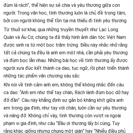
đùm lá rách”, thể hiện sự sẻ chia và yêu thương giữa con
người. Trong văn học, tình thương luôn là chủ đề trọng tâm,
bởi con người không thể tồn tại mà thiếu đi tình yêu thương.
Từ thuở sơ khai, qua những truyền thuyết như Lạc Long
Quân và Âu Cơ, chúng ta đã thấy hình ảnh dân tộc Việt Nam
được sinh ra từ một bọc trăm trứng. Điều này nhắc nhở rằng
tất cả chúng ta đều là anh em một nhà, cần phải yêu thương
và đùm bọc lẫn nhau. Những bài học về tình thương ấy được
người xưa đúc kết thành ca dao, tục ngữ, rồi phát triển thành
những tác phẩm văn chương sâu sắc.
Khi nói về tình cảm anh em, không thể không nhắc đến câu
ca dao: “Anh em như thể tay chân, Rách lành đùm bọc dở hay
đỡ đần”. Câu này khẳng định sự gắn bó khăng khít giữa anh
em trong gia đình, như tay với chân, luôn cần sự yêu thương
và nâng đỡ. Không chỉ vậy, tình thương còn vượt ra ngoài
phạm vi gia đình, như câu “Bầu ơi thương lấy bí cùng, Tuy
rằng khác giống nhưng chung một giàn” hay “Nhiễu điều phủ