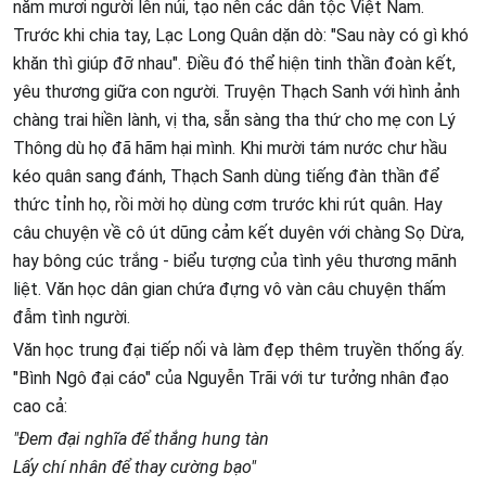
năm mươi người lên núi, tạo nên các dân tộc Việt Nam.
Trước khi chia tay, Lạc Long Quân dặn dò: "Sau này có gì khó
khăn thì giúp đỡ nhau". Điều đó thể hiện tinh thần đoàn kết,
yêu thương giữa con người. Truyện Thạch Sanh với hình ảnh
chàng trai hiền lành, vị tha, sẵn sàng tha thứ cho mẹ con Lý
Thông dù họ đã hãm hại mình. Khi mười tám nước chư hầu
kéo quân sang đánh, Thạch Sanh dùng tiếng đàn thần để
thức tỉnh họ, rồi mời họ dùng cơm trước khi rút quân. Hay
câu chuyện về cô út dũng cảm kết duyên với chàng Sọ Dừa,
hay bông cúc trắng - biểu tượng của tình yêu thương mãnh
liệt. Văn học dân gian chứa đựng vô vàn câu chuyện thấm
đẫm tình người.
Văn học trung đại tiếp nối và làm đẹp thêm truyền thống ấy.
"Bình Ngô đại cáo" của Nguyễn Trãi với tư tưởng nhân đạo
cao cả:
"Đem đại nghĩa để thắng hung tàn
Lấy chí nhân để thay cường bạo"