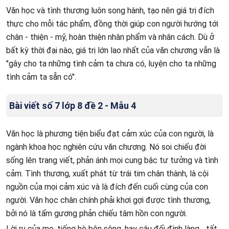
Văn học và tình thương luôn song hành, tạo nên giá trị đích
thực cho mỗi tác phẩm, đồng thời giúp con người hướng tới
chân - thiện - mỹ, hoàn thiện nhân phẩm và nhân cách. Dù ở
bất kỳ thời đại nào, giá trị lớn lao nhất của văn chương vẫn là
"gây cho ta những tình cảm ta chưa có, luyện cho ta những
tình cảm ta sẵn có".
Bài viết số 7 lớp 8 đề 2 - Mẫu 4
Văn học là phương tiện biểu đạt cảm xúc của con người, là
ngành khoa học nghiên cứu văn chương. Nó soi chiếu đời
sống lên trang viết, phản ánh mọi cung bậc tư tưởng và tình
cảm. Tình thương, xuất phát từ trái tim chân thành, là cội
nguồn của mọi cảm xúc và là đích đến cuối cùng của con
người. Văn học chân chính phải khơi gợi được tình thương,
bởi nó là tấm gương phản chiếu tâm hồn con người.
Lời ru của mẹ, tiếng hò bên sông, hay câu đối đình làng... tất