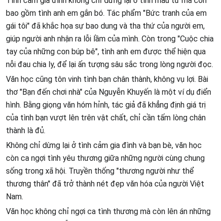
Tình cảm gia đình không chỉ dừng lại ở tình mẫu tử mà còn
bao gồm tình anh em gắn bó. Tác phẩm "Bức tranh của em
gái tôi" đã khắc họa sự bao dung và tha thứ của người em,
giúp người anh nhận ra lỗi lầm của mình. Còn trong "Cuộc chia
tay của những con búp bê", tình anh em được thể hiện qua
nỗi đau chia ly, để lại ấn tượng sâu sắc trong lòng người đọc.
Văn học cũng tôn vinh tình bạn chân thành, không vụ lợi. Bài
thơ "Bạn đến chơi nhà" của Nguyễn Khuyến là một ví dụ điển
hình. Bằng giọng văn hóm hỉnh, tác giả đã khẳng định giá trị
của tình bạn vượt lên trên vật chất, chỉ cần tấm lòng chân
thành là đủ.
Không chỉ dừng lại ở tình cảm gia đình và bạn bè, văn học
còn ca ngợi tình yêu thương giữa những người cùng chung
sống trong xã hội. Truyền thống "thương người như thể
thương thân" đã trở thành nét đẹp văn hóa của người Việt
Nam.
Văn học không chỉ ngợi ca tình thương mà còn lên án những