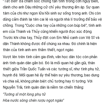
"Tắt đèn" đã chăm sóc chồng tận tình trong cơn nguy biến,
dành cho anh Dậu những cử chỉ yêu thương ấm áp. Sự quan
tâm của chị như ngọn lửa hồi sinh sự sống trong anh. Chị còn
dũng cảm đánh lại tên cai lệ và người nhà lí trưởng để bảo vệ
chồng. Trong "Cuộc chia tay của những con búp bê", tình anh
em của Thành và Thủy cũng khiến người đọc xúc động.
Trước khi chia tay, Thủy đặt con Em Nhỏ cạnh con Vệ Sĩ và
dặn Thành không được để chúng xa nhau. Đó chính là hiện
thân của tình anh em thắm thiết, ngọt ngào.
Vượt lên trên tình cảm gia đình, văn học dân tộc còn phản
ánh tình quân dân gắn bó. Đó là mối quan hệ gần gũi, thân
thiết giữa Trần Quốc Tuấn và các tướng sĩ, như tình phụ tử,
huynh đệ. Mối quan hệ ấy thể hiện sự yêu thương, bao dung
và chia sẻ, không phân biệt chủ tướng hay tì tướng. Với
Nguyễn Trãi, tình quân dân là niềm tin chiến thắng:
"Tướng sĩ một lòng phụ tử
Hòa nước sông chén rượu ngọt ngào"