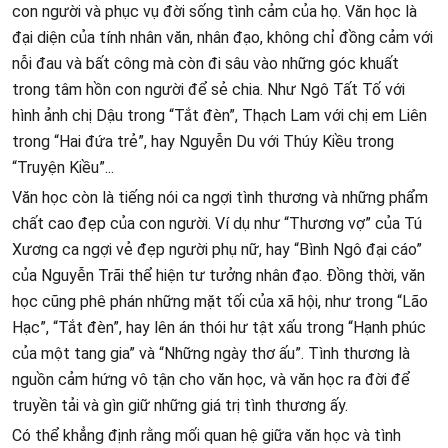
con người và phục vụ đời sống tình cảm của họ. Văn học là
đại diện của tính nhân văn, nhân đạo, không chỉ đồng cảm với
nỗi đau và bất công mà còn đi sâu vào những góc khuất
trong tâm hồn con người để sẻ chia. Như Ngô Tất Tố với
hình ảnh chị Dậu trong “Tắt đèn”, Thạch Lam với chị em Liên
trong “Hai đứa trẻ”, hay Nguyễn Du với Thúy Kiều trong
“Truyện Kiều”...
Văn học còn là tiếng nói ca ngợi tình thương và những phẩm
chất cao đẹp của con người. Ví dụ như “Thương vợ” của Tú
Xương ca ngợi vẻ đẹp người phụ nữ, hay “Bình Ngô đại cáo”
của Nguyễn Trãi thể hiện tư tưởng nhân đạo. Đồng thời, văn
học cũng phê phán những mặt tối của xã hội, như trong “Lão
Hạc”, “Tắt đèn”, hay lên án thói hư tật xấu trong “Hạnh phúc
của một tang gia” và “Những ngày thơ ấu”. Tình thương là
nguồn cảm hứng vô tận cho văn học, và văn học ra đời để
truyền tải và gìn giữ những giá trị tình thương ấy.
Có thể khẳng định rằng mối quan hệ giữa văn học và tình