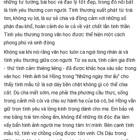
những tư tưởng, bài học và đạo lý tốt đẹp, trong đó nổi bật
là tình yêu thương con người. Tình thương xuất phát từ trái
tim, không vụ lợi, là sự sẻ chia và đồng cảm với những số
phận đau khổ, hoàn cảnh éo le cả về vật chất lẫn tinh thần.
Tình yêu thương trong văn học được thể hiện một cách
phong phú và sinh động.
Không sai khi nói rằng văn học luôn ca ngợi lòng nhân ái và
tình yêu thương giữa con người. Từ xa xưa, tình cảm gia đình
- thứ tình cảm thiêng liêng - đã được khắc họa sâu sắc trong
văn học. Hình ảnh bé Hồng trong "Những ngày thơ ấu" cho
thấy tình mẫu tử là sợi dây bền chặt không gì có thể chia
cắt. Dù cha mất sớm, mẹ phải tha phương cầu thực, sống
trong cảnh mồ côi và chịu sự hành hạ của bà cô, bé Hồng vẫn
giữ trọn tình yêu và lòng kính trọng dành cho mẹ. Em bảo vệ
mẹ bằng trái tim nồng ấm, không để những lời độc địa làm
vấy bẩn hình ảnh người mẹ trong tâm trí mình. Bên cạnh tình
mẫu tử, tình vợ chồng cũng được tôn vinh. Chị Dậu trong