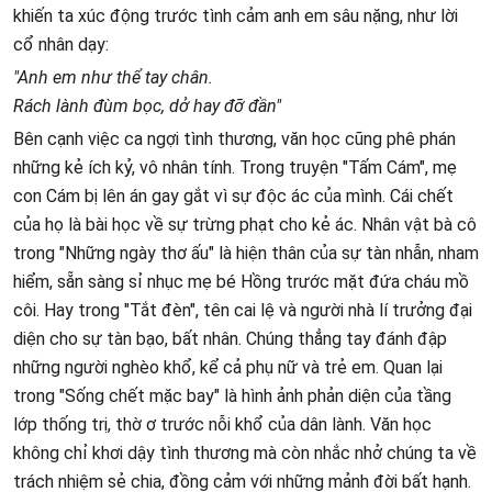
khiến ta xúc động trước tình cảm anh em sâu nặng, như lời
cổ nhân dạy:
"Anh em như thể tay chân.
Rách lành đùm bọc, dở hay đỡ đần"
Bên cạnh việc ca ngợi tình thương, văn học cũng phê phán
những kẻ ích kỷ, vô nhân tính. Trong truyện "Tấm Cám", mẹ
con Cám bị lên án gay gắt vì sự độc ác của mình. Cái chết
của họ là bài học về sự trừng phạt cho kẻ ác. Nhân vật bà cô
trong "Những ngày thơ ấu" là hiện thân của sự tàn nhẫn, nham
hiểm, sẵn sàng sỉ nhục mẹ bé Hồng trước mặt đứa cháu mồ
côi. Hay trong "Tắt đèn", tên cai lệ và người nhà lí trưởng đại
diện cho sự tàn bạo, bất nhân. Chúng thẳng tay đánh đập
những người nghèo khổ, kể cả phụ nữ và trẻ em. Quan lại
trong "Sống chết mặc bay" là hình ảnh phản diện của tầng
lớp thống trị, thờ ơ trước nỗi khổ của dân lành. Văn học
không chỉ khơi dậy tình thương mà còn nhắc nhở chúng ta về
trách nhiệm sẻ chia, đồng cảm với những mảnh đời bất hạnh.