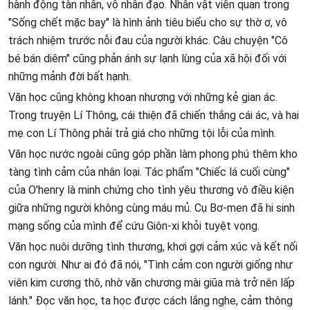
hành động tàn nhẫn, vô nhân đạo. Nhân vật viên quan trong
"Sống chết mặc bay" là hình ảnh tiêu biểu cho sự thờ ơ, vô
trách nhiệm trước nỗi đau của người khác. Câu chuyện "Cô
bé bán diêm" cũng phản ánh sự lạnh lùng của xã hội đối với
những mảnh đời bất hạnh.
Văn học cũng không khoan nhượng với những kẻ gian ác.
Trong truyện Lí Thông, cái thiện đã chiến thắng cái ác, và hai
mẹ con Lí Thông phải trả giá cho những tội lỗi của mình.
Văn học nước ngoài cũng góp phần làm phong phú thêm kho
tàng tình cảm của nhân loại. Tác phẩm "Chiếc lá cuối cùng"
của O'henry là minh chứng cho tình yêu thương vô điều kiện
giữa những người không cùng máu mủ. Cụ Bơ-men đã hi sinh
mạng sống của mình để cứu Giôn-xi khỏi tuyệt vọng.
Văn học nuôi dưỡng tình thương, khơi gợi cảm xúc và kết nối
con người. Như ai đó đã nói, "Tình cảm con người giống như
viên kim cương thô, nhờ văn chương mài giũa mà trở nên lấp
lánh." Đọc văn học, ta học được cách lắng nghe, cảm thông