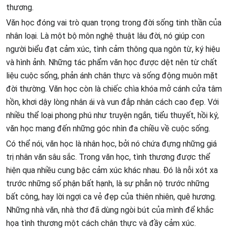
thương.
Văn học đóng vai trò quan trọng trong đời sống tinh thần của
nhân loại. Là một bộ môn nghệ thuật lâu đời, nó giúp con
người biểu đạt cảm xúc, tình cảm thông qua ngôn từ, ký hiệu
và hình ảnh. Những tác phẩm văn học được dệt nên từ chất
liệu cuộc sống, phản ánh chân thực và sống động muôn mặt
đời thường. Văn học còn là chiếc chìa khóa mở cánh cửa tâm
hồn, khơi dậy lòng nhân ái và vun đắp nhân cách cao đẹp. Với
nhiều thể loại phong phú như truyện ngắn, tiểu thuyết, hồi ký,
văn học mang đến những góc nhìn đa chiều về cuộc sống.
Có thể nói, văn học là nhân học, bởi nó chứa đựng những giá
trị nhân văn sâu sắc. Trong văn học, tình thương được thể
hiện qua nhiều cung bậc cảm xúc khác nhau. Đó là nỗi xót xa
trước những số phận bất hạnh, là sự phẫn nộ trước những
bất công, hay lời ngợi ca vẻ đẹp của thiên nhiên, quê hương.
Những nhà văn, nhà thơ đã dùng ngòi bút của mình để khắc
họa tình thương một cách chân thực và đầy cảm xúc.