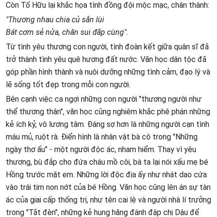
Còn Tố Hữu lại khắc họa tình đồng đội mộc mạc, chân thành:
"Thương nhau chia củ sắn lùi
Bát cơm sẻ nửa, chăn sui đắp cùng".
Từ tình yêu thương con người, tình đoàn kết giữa quân sĩ đã
trở thành tình yêu quê hương đất nước. Văn học dân tộc đã
góp phần hình thành và nuôi dưỡng những tình cảm, đạo lý và
lẽ sống tốt đẹp trong mỗi con người.
Bên cạnh việc ca ngợi những con người "thương người như
thể thương thân", văn học cũng nghiêm khắc phê phán những
kẻ ích kỷ, vô lương tâm. Đáng sợ hơn là những người cạn tình
máu mủ, ruột rà. Điển hình là nhân vật bà cô trong "Những
ngày thơ ấu" - một người độc ác, nham hiểm. Thay vì yêu
thương, bù đắp cho đứa cháu mồ côi, bà ta lại nói xấu mẹ bé
Hồng trước mặt em. Những lời độc địa ấy như nhát dao cứa
vào trái tim non nớt của bé Hồng. Văn học cũng lên án sự tàn
ác của giai cấp thống trị, như tên cai lệ và người nhà lí trưởng
trong "Tắt đèn", những kẻ hung hăng đánh đập chị Dậu để