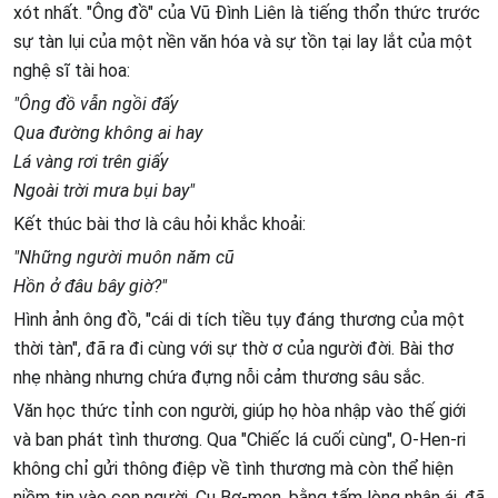
xót nhất. "Ông đồ" của Vũ Đình Liên là tiếng thổn thức trước
sự tàn lụi của một nền văn hóa và sự tồn tại lay lắt của một
nghệ sĩ tài hoa:
"Ông đồ vẫn ngồi đấy
Qua đường không ai hay
Lá vàng rơi trên giấy
Ngoài trời mưa bụi bay"
Kết thúc bài thơ là câu hỏi khắc khoải:
"Những người muôn năm cũ
Hồn ở đâu bây giờ?"
Hình ảnh ông đồ, "cái di tích tiều tụy đáng thương của một
thời tàn", đã ra đi cùng với sự thờ ơ của người đời. Bài thơ
nhẹ nhàng nhưng chứa đựng nỗi cảm thương sâu sắc.
Văn học thức tỉnh con người, giúp họ hòa nhập vào thế giới
và ban phát tình thương. Qua "Chiếc lá cuối cùng", O-Hen-ri
không chỉ gửi thông điệp về tình thương mà còn thể hiện
niềm tin vào con người. Cụ Bơ-men, bằng tấm lòng nhân ái, đã