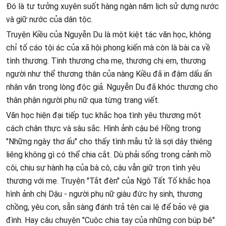
Đó là tư tưởng xuyên suốt hàng ngàn năm lịch sử dựng nước
và giữ nước của dân tộc.
Truyện Kiều của Nguyễn Du là một kiệt tác văn học, không
chỉ tố cáo tội ác của xã hội phong kiến mà còn là bài ca về
tình thương. Tình thương cha mẹ, thương chị em, thương
người như thể thương thân của nàng Kiều đã in đậm dấu ấn
nhân văn trong lòng độc giả. Nguyễn Du đã khóc thương cho
thân phận người phụ nữ qua từng trang viết.
Văn học hiện đại tiếp tục khắc họa tình yêu thương một
cách chân thực và sâu sắc. Hình ảnh cậu bé Hồng trong
"Những ngày thơ ấu" cho thấy tình mẫu tử là sợi dây thiêng
liêng không gì có thể chia cắt. Dù phải sống trong cảnh mồ
côi, chịu sự hành hạ của bà cô, cậu vẫn giữ trọn tình yêu
thương với mẹ. Truyện "Tắt đèn" của Ngô Tất Tố khắc họa
hình ảnh chị Dậu - người phụ nữ giàu đức hy sinh, thương
chồng, yêu con, sẵn sàng đánh trả tên cai lệ để bảo vệ gia
đình. Hay câu chuyện "Cuộc chia tay của những con búp bê"