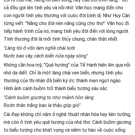
cả đều gợi lên tình yêu và nỗi nhớ. Văn học mang đến cho
con người tình yêu thương với cuộc đời bình dị. Như Huy Cận
từng viết: "Nắng cho đời nên nắng cũng cho thơ". Văn học đi
tiếp hành trình của nó, mang tình yêu đời đến với lòng người.
Tình thương đời là mối tình thủy chung, chân thật nhất.
"Làng tôi ở vốn làm nghề chài lưới
Nước bao vây, cách biển nửa ngày sông"
Không cần hoa mỹ, "Quê hương" của Tế Hanh hiện lên qua nỗi
nhớ da diết. Chỉ là một làng chài ven biển, nhưng tình yêu
thương của thi nhân đã biến ký ức thành men ngọt ngào.
Hình ảnh cánh buồm trở thành biểu tượng sâu sắc:
"Cánh buồm giương to như mảnh hồn làng
Rướn thân trắng bao la thâu góp gió"
Cái đẹp không chỉ nằm ở nghệ thuật nhân hóa hay liên tưởng,
mà còn ở tình yêu quê hương của nhà thơ. Cánh buồm giương
to biểu tượng cho khát vọng và niềm tự hào về cuộc sống