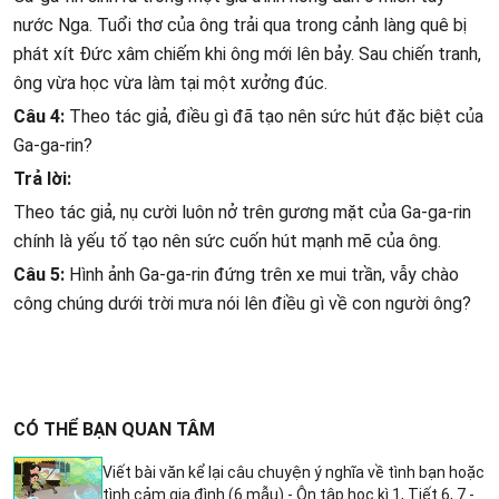
nước Nga. Tuổi thơ của ông trải qua trong cảnh làng quê bị
phát xít Đức xâm chiếm khi ông mới lên bảy. Sau chiến tranh,
ông vừa học vừa làm tại một xưởng đúc.
Câu 4:
Theo tác giả, điều gì đã tạo nên sức hút đặc biệt của
Ga-ga-rin?
Trả lời:
Theo tác giả, nụ cười luôn nở trên gương mặt của Ga-ga-rin
chính là yếu tố tạo nên sức cuốn hút mạnh mẽ của ông.
Câu 5:
Hình ảnh Ga-ga-rin đứng trên xe mui trần, vẫy chào
công chúng dưới trời mưa nói lên điều gì về con người ông?
CÓ THỂ BẠN QUAN TÂM
Viết bài văn kể lại câu chuyện ý nghĩa về tình bạn hoặc
tình cảm gia đình (6 mẫu) - Ôn tập học kì 1, Tiết 6, 7 -