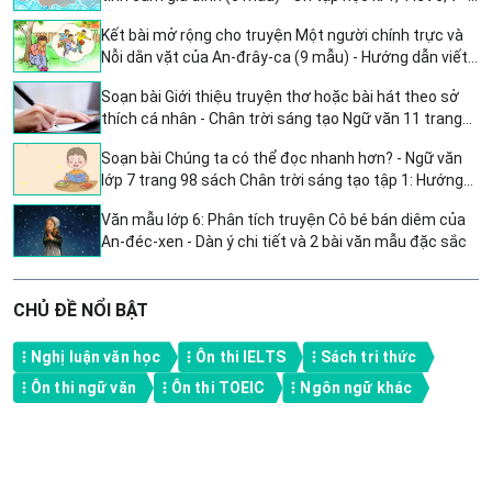
Tiếng Việt 4 CTST
Kết bài mở rộng cho truyện Một người chính trực và
Nỗi dằn vặt của An-đrây-ca (9 mẫu) - Hướng dẫn viết
kết bài văn kể chuyện Tuần 12
Soạn bài Giới thiệu truyện thơ hoặc bài hát theo sở
thích cá nhân - Chân trời sáng tạo Ngữ văn 11 trang
80 tập 1
Soạn bài Chúng ta có thể đọc nhanh hơn? - Ngữ văn
lớp 7 trang 98 sách Chân trời sáng tạo tập 1: Hướng
dẫn chi tiết và sáng tạo
Văn mẫu lớp 6: Phân tích truyện Cô bé bán diêm của
An-đéc-xen - Dàn ý chi tiết và 2 bài văn mẫu đặc sắc
CHỦ ĐỀ NỔI BẬT
Nghị luận văn học
Ôn thi IELTS
Sách tri thức
Ôn thi ngữ văn
Ôn thi TOEIC
Ngôn ngữ khác