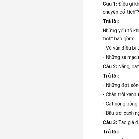
Câu 1:
Điều gì k
chuyện cổ tích”
Trả lời:
Những yếu tố kh
tích” bao gồm:
- Vô vàn điều bí 
- Những sa mạc r
Câu 2:
Nắng, cát
Trả lời:
- Những đợt sóng
- Chân trời xanh 
- Cát nóng bỏng 
- Bầu trời xanh ng
Câu 3:
Tác giả đ
Trả lời: