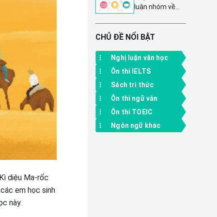
Dàn ý & 11 bài
luận nhóm về
văn mẫu xuất
một vấn đề
sắc
trang 107 - Cánh
Diều 6: Hướng
CHỦ ĐỀ NỔI BẬT
dẫn chi tiết Ngữ
văn lớp 6 tập 2
Nghị luận văn học
Ôn thi IELTS
Sách tri thức
Ôn thi ngữ văn
Ôn thi TOEIC
Ngôn ngữ khác
 Kì diệu Ma-rốc
 các em học sinh
ọc này.