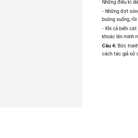
Những điều kì di
- Những đợt sóng
buông xuống, rồi
- Khi cả biển cá
khoác lên mình 
Câu 4:
Bức tranh
cách tác giả sử 