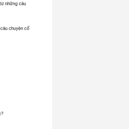
 từ những câu
 câu chuyện cổ
c?