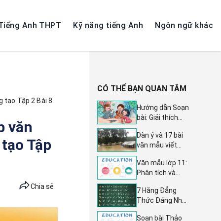
Tiếng Anh THPT
Kỹ năng tiếng Anh
Ngôn ngữ khác
CÓ THỂ BẠN QUAN TÂM
g tạo Tập 2 Bài 8
Hướng dẫn Soạn
bài: Giải thích
p văn
quy tắc hoặc
Dàn ý và 17 bài
luật lệ trong trò
 tạo Tập
văn mẫu viết
chơi và hoạt
thư thăm hỏi khi
động - Ngữ văn
Văn mẫu lớp 11:
nghe tin quê bạn
lớp 7, trang 95,
Phân tích và
bị bão lũ - Tập
sách Kết nối tri
cảm nhận 12
làm văn lớp 4
Chia sẻ
thức tập 2
7 Hằng Đẳng
câu đầu bài
Thức Đáng Nhớ
Trao duyên của
và Những Hệ
Nguyễn Du - 2
Soạn bài Thảo
Quả Quan Trọng