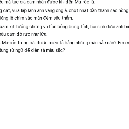
ệu mà tác giả cảm nhận được khi đến Ma-rốc là:
 cát, vừa lấp lánh ánh vàng óng ả, chợt nhạt dần thành sắc hồng
 lặng lẽ chìm vào màn đêm sâu thẳm.
t xám xịt tưởng chừng vô hồn bỗng bừng tỉnh, hồi sinh dưới ánh bì
màu cam đỏ rực như lửa.
 Ma-rốc trong bài được miêu tả bằng những màu sắc nào? Em có
dụng từ ngữ để diễn tả màu sắc?