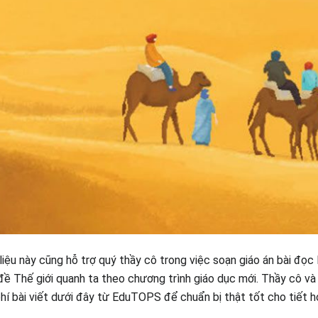
 liệu này cũng hỗ trợ quý thầy cô trong việc soạn giáo án bài đọc
đề Thế giới quanh ta theo chương trình giáo dục mới. Thầy cô và
phí bài viết dưới đây từ EduTOPS để chuẩn bị thật tốt cho tiết h