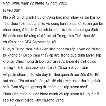
Nam Định, ngày 22 tháng 12 năm 2022
Dì yêu quý!
Khi biết tin dì giành Huy chương Bạc môn nhảy xa tại Đại hội
Thể thao toàn quốc, cháu vô cùng hạnh phúc. Cháu xin gửi lời
chúc mừng đến dì! Dì chính là niềm tự hào của cả gia đình.
Bố cháu còn kể rằng dì đã trở lại Trung tâm Thể thao để
chuẩn bị cho SEA Games sắp tới.
Dì ơi, ở Trung tâm, điều kiện sinh hoạt và tập luyện có thuận
lợi không ạ? Dì có cảm thấy áp lực trong quá trình luyện tập
không? Cháu mong dì luôn giữ gìn sức khỏe để đạt được
những thành tích cao hơn nữa và để cả nhà yên tâm.
Về phần cháu, cháu vẫn duy trì thói quen đi bơi đều đặn. Bể
bơi cháu đến có nước ấm, rất dễ chịu. Mẹ cháu thường nhắc
nhở: “Con hãy noi gương dì, chăm chỉ tập luyện nhé!”.
Cháu kính chúc dì luôn khỏe mạnh và tập luyện hiệu quả để
sắp tới giành được Huy chương Vàng.