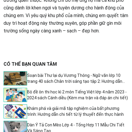
đường quen thuộc. Không chỉ bố mẹ ủng hộ mà cả khu phố
cũng dành lời khen ngợi và tuyên dương cho hành động của
chúng em. Vì yêu quý khu phố của mình, chúng em quyết tâm
duy trì hoạt động này thường xuyên, góp phần giữ gìn môi
trường sống ngày càng xanh – sạch – đẹp hơn.
CÓ THỂ BẠN QUAN TÂM
Soạn bài Thư lại dụ Vương Thông - Ngữ văn lớp 10
trang 40 sách Chân trời sáng tạo tập 2: Hướng dẫn
chi tiết và sáng tạo
Bộ đề ôn thi học kì 2 môn Tiếng Việt lớp 4 năm 2023 -
2024 sách Cánh diều (Kèm ma trận và đáp án chi tiết)
Khám phá và giải mã tập nghiệm của bất phương
trình: Hướng dẫn chi tiết từ lý thuyết đến thực hành
Dàn Ý Tả Con Mèo Lớp 4 - Tổng Hợp 11 Mẫu Chi Tiết
Và Sáng Tạo