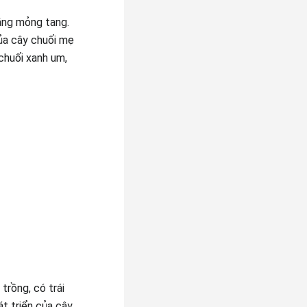
rắng mỏng tang.
của cây chuối mẹ
chuối xanh um,
trồng, có trái
t triển của cây