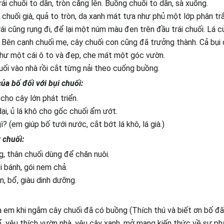
ái chuối to dần, tròn căng lên. Buồng chuối to dần, sà xuống.
i chuối già, quả to tròn, da xanh mát tựa như phủ một lớp phân t
rái cũng rụng đi, để lại một núm màu đen trên đầu trái chuối. Lá 
y. Bên cạnh chuối mẹ, cây chuối con cũng đã trưởng thành. Cả bụi 
như một cái ô to và đẹp, che mát một góc vườn.
ối vào nhà rồi cắt từng nải theo cuống buồng.
ủa bố đối với bụi chuối:
cho cây lớn phát triển.
ại, ủ lá khô cho gốc chuối ẩm ướt.
? (em giúp bố tưới nước, cắt bớt lá khô, lá già.)
y chuối:
g, thân chuối dùng để chăn nuôi.
i bánh, gói nem chả.
n, bổ, giàu dinh dưỡng.
em khi ngắm cây chuối đã có buồng (Thích thú và biết ơn bố đã 
ổ, yêu thích vườn nhà, yêu cây xanh, mở mang kiến thức về sự phá