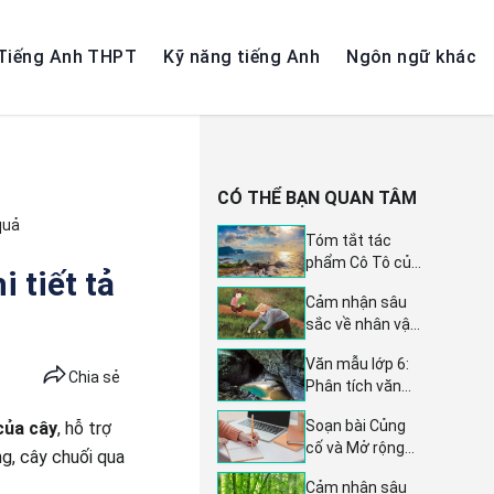
Tiếng Anh THPT
Kỹ năng tiếng Anh
Ngôn ngữ khác
CÓ THỂ BẠN QUAN TÂM
quả
Tóm tắt tác
phẩm Cô Tô của
 tiết tả
Nguyễn Tuân -
Cảm nhận sâu
Văn mẫu lớp 6
sắc về nhân vật
đặc sắc
trẻ em trong tác
Văn mẫu lớp 6:
phẩm Gió lạnh
Chia sẻ
Phân tích văn
đầu mùa -
bản Hang Én -
Tuyển tập 19 bài
Soạn bài Củng
 của cây
, hỗ trợ
Dàn ý chi tiết và
văn mẫu lớp 6
cố và Mở rộng
2 bài văn mẫu
g, cây chuối qua
trang 82 - Ngữ
đặc sắc
Cảm nhận sâu
văn lớp 8, sách