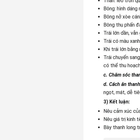
Thân: leo tròn qu
Bông: hình dáng 
Bông nở xòe cánh
Bông thụ phấn đậ
Trái lớn dần, vẫn
Trái có màu xanh
Khi trái lớn bằng
Trái chuyển sang
có thể thu hoạch
c. Chăm sóc tha
d. Cách ăn thanh
ngọt, mát, dễ ti
3) Kết luận:
Nêu cảm xúc của 
Nêu giá trị kinh 
Bày thanh long t