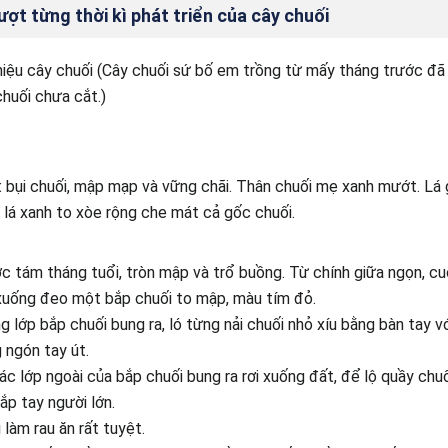
lượt từng thời kì phát triển của cây chuối
thiệu cây chuối (Cây chuối sứ bố em trồng từ mấy tháng trước đã
chuối chưa cắt.)
 bụi chuối, mập mạp và vững chãi. Thân chuối mẹ xanh mướt. Lá g
, lá xanh to xòe rộng che mát cả gốc chuối.
 tám tháng tuổi, tròn mập và trổ buồng. Từ chính giữa ngọn, c
 xuống đeo một bắp chuối to mập, màu tím đỏ.
g lớp bắp chuối bung ra, ló từng nải chuối nhỏ xíu bằng bàn tay vớ
 ngón tay út.
ác lớp ngoài của bắp chuối bung ra rơi xuống đất, để lộ quầy chuố
ắp tay người lớn.
làm rau ăn rất tuyệt.