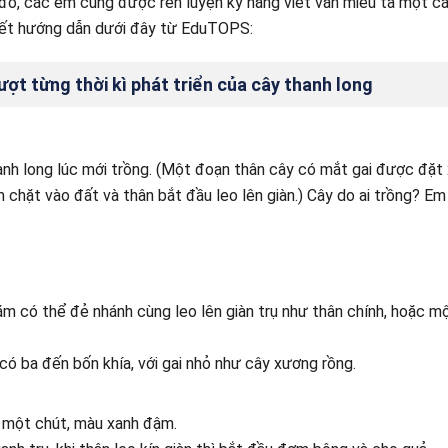
đó, các em cũng được rèn luyện kỹ năng viết văn miêu tả một cá
iết hướng dẫn dưới đây từ EduTOPS:
lượt từng thời kì phát triển của cây thanh long
hanh long lúc mới trồng. (Một đoạn thân cây có mắt gai được đặt
hặt vào đất và thân bắt đầu leo lên giàn.) Cây do ai trồng? Em 
 có thể đẻ nhánh cùng leo lên giàn trụ như thân chính, hoặc mộ
có ba đến bốn khía, với gai nhỏ như cây xương rồng.
n một chút, màu xanh đậm.