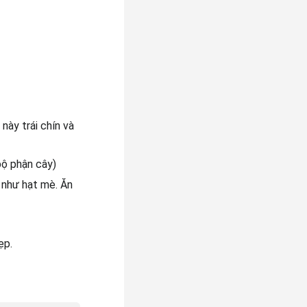
này trái chín và
ộ phận cây)
 như hạt mè. Ăn
ẹp.