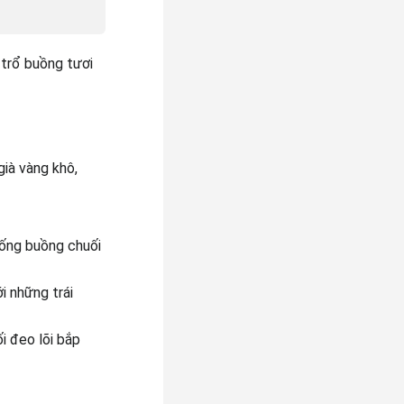
 trổ buồng tươi
ià vàng khô,
uống buồng chuối
i những trái
i đeo lõi bắp