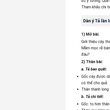
đủ ý tưởng. Qua 
Tham khảo chi t
Dàn ý Tả lần 
1) Mở bài:
Giới thiệu cây t
Mầm mọc rễ bám c
đâu?
2) Thân bài:
a. Tả bao quát:
Gốc cây được dăm
có thể cho quả.
Thân thanh long 
b. Tả chi tiết:
Gốc: to hơn thâ