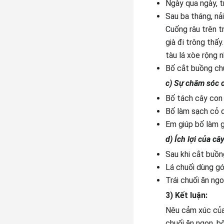
Ngày qua ngày, tr
Sau ba tháng, nả
Cuống râu trên t
già đi trông thấ
tàu lá xòe rộng 
Bố cắt buồng chu
c) Sự chăm sóc c
Bố tách cây con 
Bố làm sạch cỏ d
Em giúp bố làm gì
d) Ích lợi của câ
Sau khi cắt buồn
Lá chuối dùng gó
Trái chuối ăn ngo
3) Kết luận:
Nêu cảm xúc của 
chuối ăn ngon, b