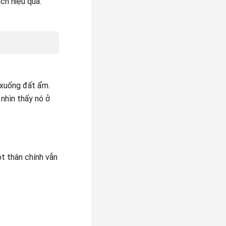
ch hiệu quả.
 xuống đất ẩm.
nhìn thấy nó ở
t thân chính vẫn