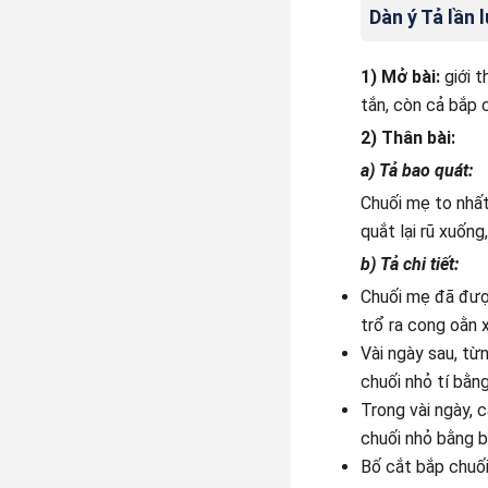
Dàn ý Tả lần 
1) Mở bài:
giới 
tắn, còn cả bắp 
2) Thân bài:
a) Tả bao quát:
Chuối mẹ to nhất
quắt lại rũ xuống
b) Tả chi tiết:
Chuối mẹ đã được
trổ ra cong oằn
Vài ngày sau, từn
chuối nhỏ tí bằng
Trong vài ngày, c
chuối nhỏ bằng b
Bố cắt bắp chuối 