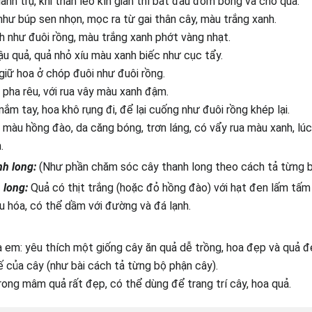
anh trụ, khi thân leo kín giàn thì bắt đầu đơm bông và cho quả.
như búp sen nhọn, mọc ra từ gai thân cây, màu trắng xanh.
 như đuôi rồng, màu trắng xanh phớt vàng nhạt.
u quả, quả nhỏ xíu màu xanh biếc như cục tẩy.
 giữ hoa ở chóp đuôi như đuôi rồng.
 pha rêu, với rua vây màu xanh đậm.
 nắm tay, hoa khô rụng đi, để lại cuống như đuôi rồng khép lại.
 màu hồng đào, da căng bóng, trơn láng, có vẩy rua màu xanh, lúc 
.
nh long:
(Như phần chăm sóc cây thanh long theo cách tả từng b
 long:
Quả có thịt trắng (hoặc đỏ hồng đào) với hạt đen lấm tấm
êu hóa, có thể dầm với đường và đá lạnh.
em: yêu thích một giống cây ăn quả dễ trồng, hoa đẹp và quả đ
tế của cây (như bài cách tả từng bộ phận cây).
rong mâm quả rất đẹp, có thể dùng để trang trí cây, hoa quả.