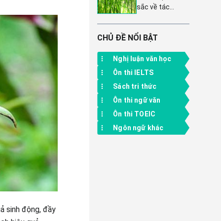
sắc về tác
Kết nối tri thức
phẩm Cây tre
tập 2
Việt Nam của
Thép Mới - Dàn
CHỦ ĐỀ NỔI BẬT
ý chi tiết và 7 bài
văn mẫu lớp 6
Nghị luận văn học
Ôn thi IELTS
Sách tri thức
Ôn thi ngữ văn
Ôn thi TOEIC
Ngôn ngữ khác
uả sinh động, đầy